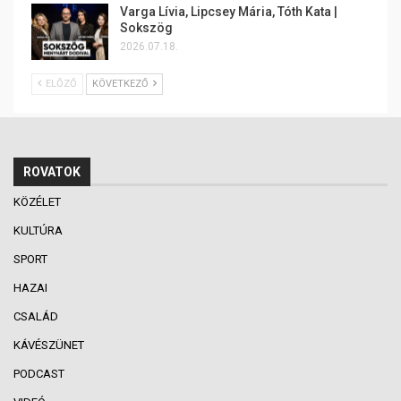
Varga Lívia, Lipcsey Mária, Tóth Kata |
Sokszög
2026.07.18.
ELŐZŐ
KÖVETKEZŐ
ROVATOK
KÖZÉLET
KULTÚRA
SPORT
HAZAI
CSALÁD
KÁVÉSZÜNET
PODCAST