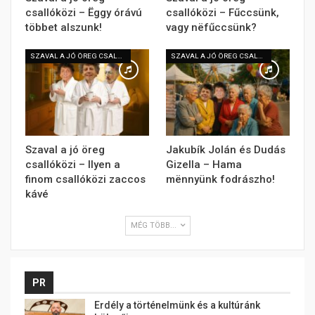
csallóközi – Ëggy órávú
csallóközi – Fűccsünk,
többet alszunk!
vagy nëfűccsünk?
SZAVAL A JÓ ÖREG CSALLÓKÖZI
SZAVAL A JÓ ÖREG CSALLÓKÖZI
Szaval a jó öreg
Jakubík Jolán és Dudás
csallóközi – Ilyen a
Gizella – Hama
finom csallóközi zaccos
mënnyünk fodrászho!
kávé
MÉG TÖBB...
PR
Erdély a történelmünk és a kultúránk