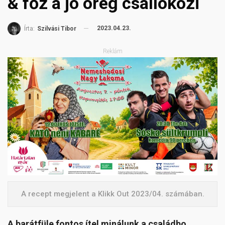
& főz a jó öreg csallóközi
2023.04.23.
Írta:
Szilvási Tibor
Reklám
A recept megjelent a Klikk Out 2023/04. számában.
A barátfüle fontos ítel minálunk a családbo.