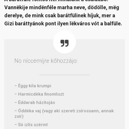
Vannëkije mindënféle marha neve, dödölle, mëg
derelye, de mink csak barátfülinek híjuk, mer a
Gizi baráttyánok pont ilyen lëkváros vót a balfüle.
No níccëmíjre kőhozzájo:
– Ëggy kila krumpi
– Harmicdëka finomliszt
– Ëddarab házitojás
– Öddëka vaj (vagy aki szereti zsírossann, annak
zsír)
– Só izlís szërint