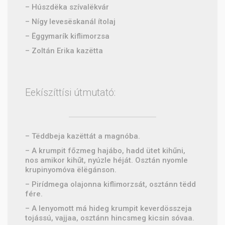
– Húszdëka szívalëkvár
– Nígy levesëskanál ítolaj
– Ëggymarík kiflimorzsa
– Zoltán Erika kazëtta
Eekíszíttísi útmutató:
– Tëddbeja kazëttát a magnóba.
– A krumpit főzmeg hajábo, hadd ütet kihűni,
nos amikor kihűt, nyúzle héját. Osztán nyomle
krupinyomóva ëlëgánson.
– Pirídmega olajonna kiflimorzsát, osztánn tëdd
fére.
– A lenyomott má hideg krumpit keverdösszeja
tojássú, vajjaa, osztánn hincsmeg kicsin sóvaa.