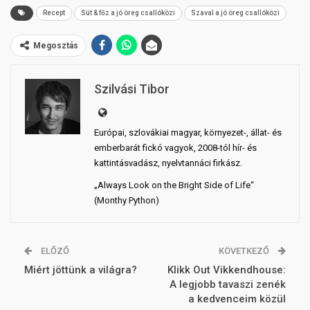
Recept
Süt & főz a jó öreg csallóközi
Szaval a jó öreg csallóközi
Megosztás
Szilvási Tibor
Európai, szlovákiai magyar, környezet-, állat- és
emberbarát fickó vagyok, 2008-tól hír- és
kattintásvadász, nyelvtannáci firkász.
„Always Look on the Bright Side of Life“
(Monthy Python)
ELŐZŐ
KÖVETKEZŐ
Miért jöttünk a világra?
Klikk Out Vikkendhouse:
A legjobb tavaszi zenék
a kedvenceim közül