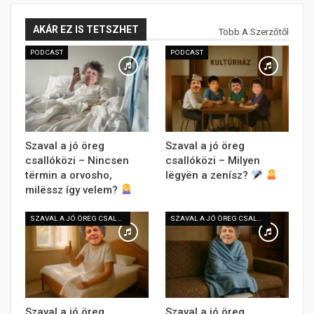
AKÁR EZ IS TETSZHET
Több A Szerzőtől
PODCAST
PODCAST
Szaval a jó öreg
Szaval a jó öreg
csallóközi – Nincsen
csallóközi – Milyen
tërmin a orvosho,
lëgyën a zenísz?
milëssz így velem?
SZAVAL A JÓ ÖREG CSALLÓKÖZI
SZAVAL A JÓ ÖREG CSALLÓKÖZI
Szaval a jó öreg
Szaval a jó öreg