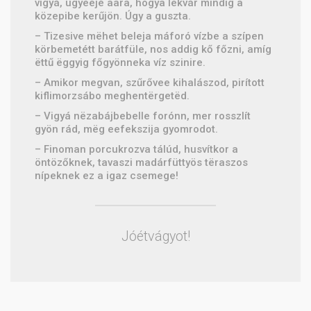
vigyá, ügyeejé aara, hogya lëkvár mindig a
közepibe kerűjön. Úgy a guszta.
– Tizesive mëhet beleja máforó vízbe a szípen
körbemetétt barátfüle, nos addig kő főzni, amíg
ëttű ëggyig főgyönneka víz szinire.
– Amikor megvan, szűrővee kihalászod, pirított
kiflimorzsábo meghentërgetëd.
– Vigyá nëzabájbebelle forónn, mer rosszlít
gyön rád, mëg eefekszija gyomrodot.
– Finoman porcukrozva tálúd, husvítkor a
öntözőknek, tavaszi madárfüttyös tëraszos
nípeknek ez a igaz csemege!
Jóétvágyot!