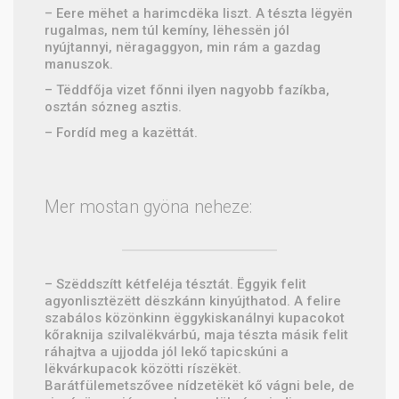
– Eere mëhet a harimcdëka liszt. A tészta lëgyën
rugalmas, nem túl kemíny, lëhessën jól
nyújtannyi, nëragaggyon, min rám a gazdag
manuszok.
– Tëddfőja vizet főnni ilyen nagyobb fazíkba,
osztán sózneg asztis.
– Fordíd meg a kazëttát.
Mer mostan gyöna neheze:
– Szëddszítt kétfeléja tésztát. Ëggyik felit
agyonlisztëzëtt dëszkánn kinyújthatod. A felire
szabálos közönkinn ëggykiskanálnyi kupacokot
kőraknija szilvalëkvárbú, maja tészta másik felit
ráhajtva a ujjodda jól lekő tapicskúni a
lëkvárkupacok közötti ríszëkët.
Barátfülemetszővee nídzetëkët kő vágni bele, de