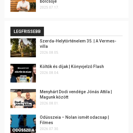
bölcsője
2025.07.17.
LEGFRISSEBB
Szerda-Helytörténelem 35. | A Vermes-
villa
2026.08.05.
Költők és díjak | Könyvjelző Flash
2026.08.04.
Menyhárt Dodi vendége Jónás Attila |
Magunk között
2026.08.01.
Odüsszeia – Nolan ismét odacsap |
Filmes
2026.07.30.