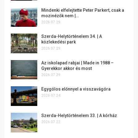
Mindenki elfelejtette Peter Parkert, csak a
mozinézők nem |…
2026.07.29.
Szerda-Helytörténelem 34. | A
közlekedési park
2026.07.29.
Az iskolapad rabjai | Made in 1988 –
Gyerekkor akkor és most
2026.07.29.
Egygólos előnnyel a visszavágóra
2026.07.24.
Szerda-Helytörténelem 33. | A kórház
2026.07.22.