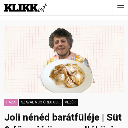
HAZAI
SZAVAL A JÓ ÖREG CSALLÓKÖZI
VEZÉR
Joli nénéd barátfüléje | Süt