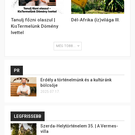
Tanulj főzni olaszul |
Dél-Afrika (íz)világa III.
KisTermelünk Dömény
Ivettel
MÉG TÖBB...
PR
Erdély a történelmünk és a kultúránk
bölcsője
2025.07.17.
LEGFRISSEBB
Szerda-Helytörténelem 35. | A Vermes-
villa