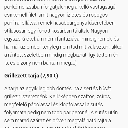
pankómorzsában forgatják meg a kellő vastagságú
csirkemell filét, amit nagyon ízletes és ropogós
panírral ellátva, remek hasábburgonya kíséretében,
stílusosan egy fonott kosárban tálaltak. Nagyon
egyszerű étel, ám némi fantáziával mindig remek, és
ha már az ember tényleg nem tud mit választani, akkor
a rántott szeletben mindig megbízhat. Így tettem én
is, és bizony nem bántam meg…:)
Grillezett tarja (7,90 €)
A tarja az egyik legjobb döntés, ha a sertés húsát
grillezni szeretnénk. Kellőképpen szaftos, zsíros,
megfelelő pácolással és klopfolással a sütés
folyamata pedig nem több pár percnél. A sütés után
sem marad száraz és bőven megtalálható rajta a