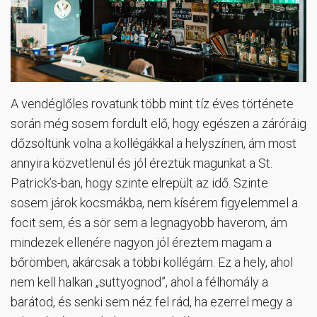
A vendéglőles rovatunk több mint tíz éves története
során még sosem fordult elő, hogy egészen a záróráig
dőzsöltünk volna a kollégákkal a helyszínen, ám most
annyira közvetlenül és jól éreztük magunkat a St.
Patrick’s-ban, hogy szinte elrepült az idő. Szinte
sosem járok kocsmákba, nem kísérem figyelemmel a
focit sem, és a sör sem a legnagyobb haverom, ám
mindezek ellenére nagyon jól éreztem magam a
bőrömben, akárcsak a többi kollégám. Ez a hely, ahol
nem kell halkan „suttyognod”, ahol a félhomály a
barátod, és senki sem néz fel rád, ha ezerrel megy a