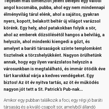
Teljesen más dimenziót jelent belépni egy valódi
angol kocsmába, pubba, ahol egy nem mindennapi
élményvilág tárul elénk, ahol a sajátos, gyakran
nyers, kopott, belakott beltér új világot varázsol
körénk. Egy hely, ahol patakokban folyik a sör,
ahol az emberek dőzsölésétől hangos a belvilág, a
helyszín, ahol mindenki kiengedi a gőzt, és
amelyet a baráti társaságok szinte templomként
tisztelnek a törzshelyükként. Nagyon örülhetünk
annak, hogy egy ilyen varázslatos helyszín a
városunkban is megtalálható, és immár ötödik éve
tárt karokkal várja a kedves vendégeket. Egy
biztos! Az öt év nyitva tartás, az öt év működés
nagyon jót tett a St. Patrick’s Pub-nak…
Amikor egy pubban találkozik a foci, egy régi jó baráti
társaság és a kiváló csapolt sör, amelyből állandó