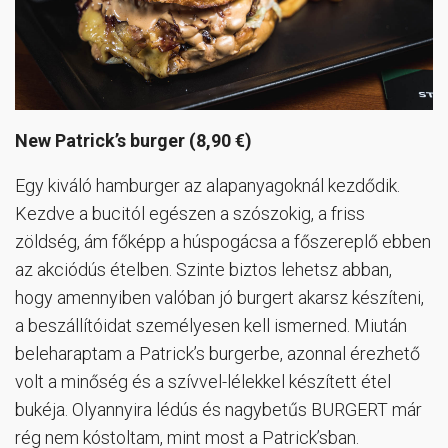
New Patrick’s burger (8,90 €)
Egy kiváló hamburger az alapanyagoknál kezdődik.
Kezdve a bucitól egészen a szószokig, a friss
zöldség, ám főképp a húspogácsa a főszereplő ebben
az akciódús ételben. Szinte biztos lehetsz abban,
hogy amennyiben valóban jó burgert akarsz készíteni,
a beszállítóidat személyesen kell ismerned. Miután
beleharaptam a Patrick’s burgerbe, azonnal érezhető
volt a minőség és a szívvel-lélekkel készített étel
bukéja. Olyannyira lédús és nagybetűs BURGERT már
rég nem kóstoltam, mint most a Patrick’sban.