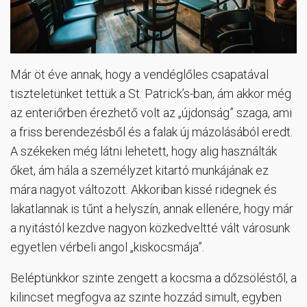
Már öt éve annak, hogy a vendéglőles csapatával
tiszteletünket tettük a St. Patrick’s-ban, ám akkor még
az enteriőrben érezhető volt az „újdonság” szaga, ami
a friss berendezésből és a falak új mázolásából eredt.
A székeken még látni lehetett, hogy alig használták
őket, ám hála a személyzet kitartó munkájának ez
mára nagyot változott. Akkoriban kissé ridegnek és
lakatlannak is tűnt a helyszín, annak ellenére, hogy már
a nyitástól kezdve nagyon közkedveltté vált városunk
egyetlen vérbeli angol „kiskocsmája”.
Beléptünkkor szinte zengett a kocsma a dőzsöléstől, a
kilincset megfogva az szinte hozzád simult, egyben