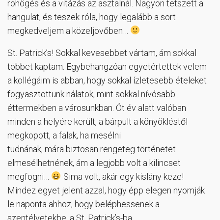
röhögés és a vitázás az asztalnál. Nagyon tetszett a
hangulat, és teszek róla, hogy legalább a sört
megkedveljem a közeljövőben…
St. Patrick’s! Sokkal kevesebbet vártam, ám sokkal
többet kaptam. Egybehangzóan egyetértettek velem
a kollégáim is abban, hogy sokkal ízletesebb ételeket
fogyasztottunk nálatok, mint sokkal nívósabb
éttermekben a városunkban. Öt év alatt valóban
minden a helyére került, a bárpult a könyökléstől
megkopott, a falak, ha mesélni
tudnának, mára biztosan rengeteg történetet
elmesélhetnének, ám a legjobb volt a kilincset
megfogni…
Sima volt, akár egy kislány keze!
Mindez egyet jelent azzal, hogy épp elegen nyomják
le naponta ahhoz, hogy beléphessenek a
szentélyetekbe, a St. Patrick’s-ba.