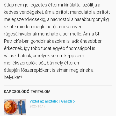
étlap nem jellegzetes éttermi kínálattal szólítja a
kedves vendégeket, ám a pirított mandulától a pirított
melegszendvicsekig, a nachostól a hasábburgonyáig
szinte minden meglelhető, ami könnyed
rágcsálnivalónak mondható a sör mellé. Ám, a St.
Patrick’s-ban gondolnak azokra is, akik éhesebben
érkeznek, így több tucat egyéb finomságból is
választhatnak, amelyek semmiképp sem
mellékszereplők, sőt, bármely étterem
étlapján főszereplőként is simán meglelnék a
helyüket!
KAPCSOLÓDÓ TARTALOM
Víztől az asztalig | Gasztro
2025.10.17.