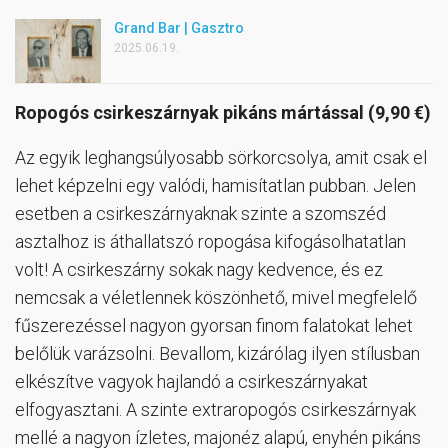
Grand Bar | Gasztro
2025.06.19.
Ropogós csirkeszárnyak pikáns mártással (9,90 €)
Az egyik leghangsúlyosabb sörkorcsolya, amit csak el
lehet képzelni egy valódi, hamisítatlan pubban. Jelen
esetben a csirkeszárnyaknak szinte a szomszéd
asztalhoz is áthallatszó ropogása kifogásolhatatlan
volt! A csirkeszárny sokak nagy kedvence, és ez
nemcsak a véletlennek köszönhető, mivel megfelelő
fűszerezéssel nagyon gyorsan finom falatokat lehet
belőlük varázsolni. Bevallom, kizárólag ilyen stílusban
elkészítve vagyok hajlandó a csirkeszárnyakat
elfogyasztani. A szinte extraropogós csirkeszárnyak
mellé a nagyon ízletes, majonéz alapú, enyhén pikáns