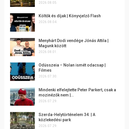
2026.08.05.
Költők és díjak | Könyvjelző Flash
2026.08.04.
Menyhárt Dodi vendége Jónás Attila |
Magunk között
2026.08.01.
Odüsszeia – Nolan ismét odacsap |
Filmes
2026.07.30.
Mindenki elfelejtette Peter Parkert, csak a
mozinézők nem |…
2026.07.29.
Szerda-Helytörténelem 34. | A
közlekedési park
2026.07.29.