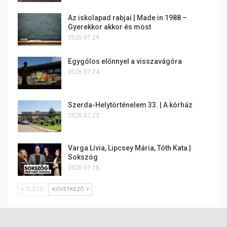
Az iskolapad rabjai | Made in 1988 –
Gyerekkor akkor és most
2026.07.29.
Egygólos előnnyel a visszavágóra
2026.07.24.
Szerda-Helytörténelem 33. | A kórház
2026.07.22.
Varga Lívia, Lipcsey Mária, Tóth Kata |
Sokszög
2026.07.18.
ELŐZŐ
KÖVETKEZŐ