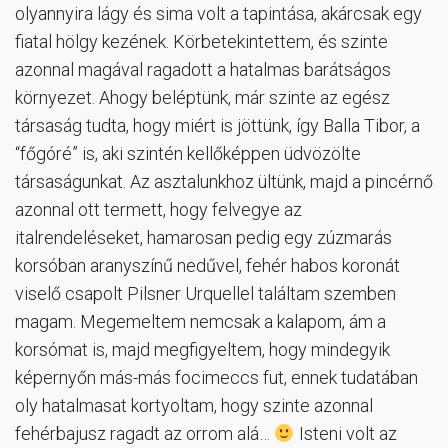
olyannyira lágy és sima volt a tapintása, akárcsak egy
fiatal hölgy kezének. Körbetekintettem, és szinte
azonnal magával ragadott a hatalmas barátságos
környezet. Ahogy beléptünk, már szinte az egész
társaság tudta, hogy miért is jöttünk, így Balla Tibor, a
“főgóré” is, aki szintén kellőképpen üdvözölte
társaságunkat. Az asztalunkhoz ültünk, majd a pincérnő
azonnal ott termett, hogy felvegye az
italrendeléseket, hamarosan pedig egy zúzmarás
korsóban aranyszínű nedűvel, fehér habos koronát
viselő csapolt Pilsner Urquellel találtam szemben
magam. Megemeltem nemcsak a kalapom, ám a
korsómat is, majd megfigyeltem, hogy mindegyik
képernyőn más-más focimeccs fut, ennek tudatában
oly hatalmasat kortyoltam, hogy szinte azonnal
fehérbajusz ragadt az orrom alá…
Isteni volt az