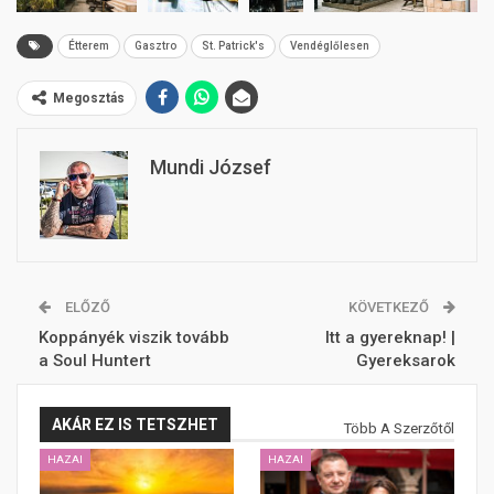
Étterem
Gasztro
St. Patrick's
Vendéglőlesen
Megosztás
Mundi József
ELŐZŐ
KÖVETKEZŐ
Koppányék viszik tovább
Itt a gyereknap! |
a Soul Huntert
Gyereksarok
AKÁR EZ IS TETSZHET
Több A Szerzőtől
HAZAI
HAZAI