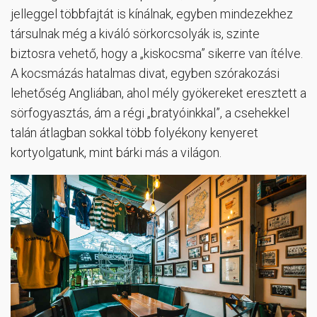
jelleggel többfajtát is kínálnak, egyben mindezekhez
társulnak még a kiváló sörkorcsolyák is, szinte
biztosra vehető, hogy a „kiskocsma” sikerre van ítélve.
A kocsmázás hatalmas divat, egyben szórakozási
lehetőség Angliában, ahol mély gyökereket eresztett a
sörfogyasztás, ám a régi „bratyóinkkal”, a csehekkel
talán átlagban sokkal több folyékony kenyeret
kortyolgatunk, mint bárki más a világon.