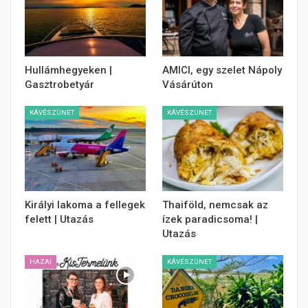
Hullámhegyeken |
AMICI, egy szelet Nápoly
Gasztrobetyár
Vásárúton
KÁVÉSZÜNET
KÁVÉSZÜNET
Királyi lakoma a fellegek
Thaiföld, nemcsak az
felett | Utazás
ízek paradicsoma! |
Utazás
HAZAI
KÁVÉSZÜNET