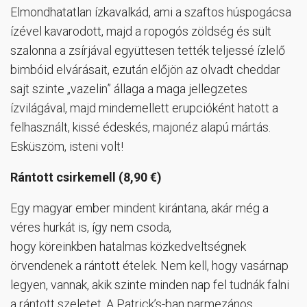
Elmondhatatlan ízkavalkád, ami a szaftos húspogácsa
ízével kavarodott, majd a ropogós zöldség és sült
szalonna a zsírjával együttesen tették teljessé ízlelő
bimbóid elvárásait, ezután előjön az olvadt cheddar
sajt szinte „vazelin” állaga a maga jellegzetes
ízvilágával, majd mindemellett erupcióként hatott a
felhasznált, kissé édeskés, majonéz alapú mártás.
Esküszöm, isteni volt!
Rántott csirkemell (8,90 €)
Egy magyar ember mindent kirántana, akár még a
véres hurkát is, így nem csoda,
hogy köreinkben hatalmas közkedveltségnek
örvendenek a rántott ételek. Nem kell, hogy vasárnap
legyen, vannak, akik szinte minden nap fel tudnák falni
a rántott szeletet. A Patrick’s-ban parmezános