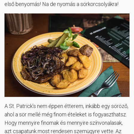
első benyomás! Na de nyomás a sörkorcsolyákra!
A St. Patrick’s nem éppen étterem, inkább egy söröző,
ahol a sör mellé még finom ételeket is fogyaszthatsz.
Hogy mennyire finomak és mennyire színvonalasak,
azt csapatunk most rendesen szemügyre vette. Az