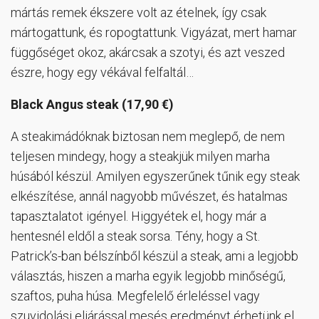
mártás remek ékszere volt az ételnek, így csak
mártogattunk, és ropogtattunk. Vigyázat, mert hamar
függőséget okoz, akárcsak a szotyi, és azt veszed
észre, hogy egy vékával felfaltál…
Black Angus steak (17,90 €)
A steakimádóknak biztosan nem meglepő, de nem
teljesen mindegy, hogy a steakjük milyen marha
húsából készül. Amilyen egyszerűnek tűnik egy steak
elkészítése, annál nagyobb művészet, és hatalmas
tapasztalatot igényel. Higgyétek el, hogy már a
hentesnél eldől a steak sorsa. Tény, hogy a St.
Patrick’s-ban bélszínből készül a steak, ami a legjobb
választás, hiszen a marha egyik legjobb minőségű,
szaftos, puha húsa. Megfelelő érleléssel vagy
szuvidolási eljárással mesés eredményt érhetünk el.