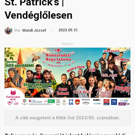
St. Patrick’s |
Vendéglőlesen
2023.05.31.
Írta:
Mundi József
Reklám
A cikk megjelent a Klikk Out 2023/05. számában.