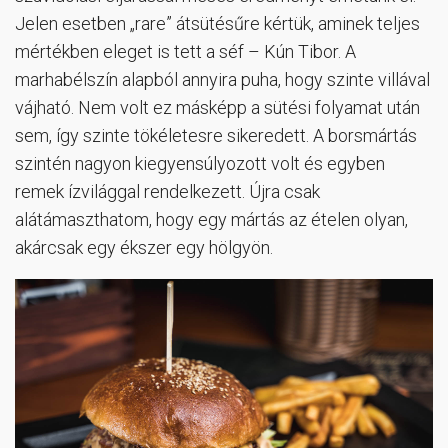
Jelen esetben „rare” átsütésűre kértük, aminek teljes
mértékben eleget is tett a séf – Kún Tibor. A
marhabélszín alapból annyira puha, hogy szinte villával
vájható. Nem volt ez másképp a sütési folyamat után
sem, így szinte tökéletesre sikeredett. A borsmártás
szintén nagyon kiegyensúlyozott volt és egyben
remek ízvilággal rendelkezett. Újra csak
alátámaszthatom, hogy egy mártás az ételen olyan,
akárcsak egy ékszer egy hölgyön.