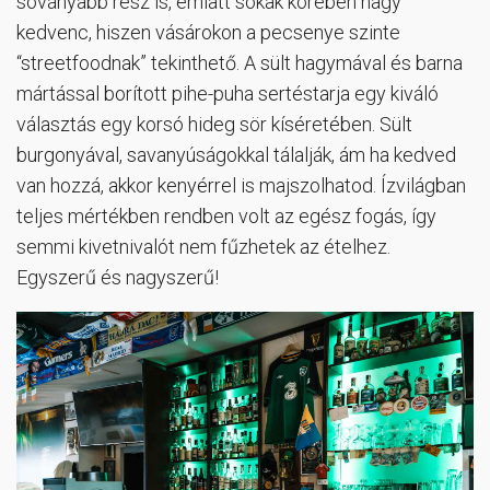
soványabb rész is, emiatt sokak körében nagy
kedvenc, hiszen vásárokon a pecsenye szinte
“streetfoodnak” tekinthető. A sült hagymával és barna
mártással borított pihe-puha sertéstarja egy kiváló
választás egy korsó hideg sör kíséretében. Sült
burgonyával, savanyúságokkal tálalják, ám ha kedved
van hozzá, akkor kenyérrel is majszolhatod. Ízvilágban
teljes mértékben rendben volt az egész fogás, így
semmi kivetnivalót nem fűzhetek az ételhez.
Egyszerű és nagyszerű!