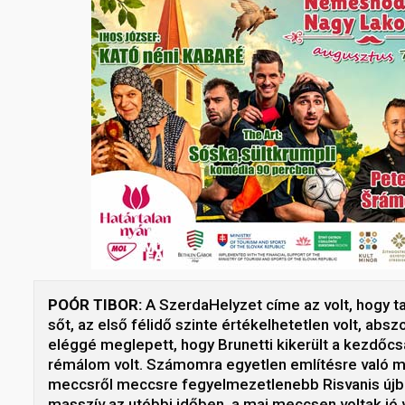
POÓR TIBOR:
A SzerdaHelyzet címe az volt, hogy t
sőt, az első félidő szinte értékelhetetlen volt, absz
eléggé meglepett, hogy Brunetti kikerült a kezdőcsa
rémálom volt. Számomra egyetlen említésre való mo
meccsről meccsre fegyelmezetlenebb Risvanis újból 
masszív az utóbbi időben, a mai meccsen voltak jó