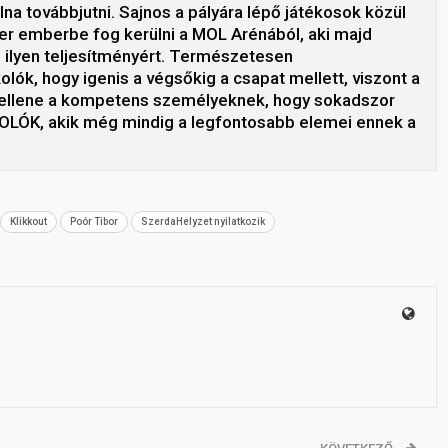
na továbbjutni. Sajnos a pályára lépő játékosok közül
zer emberbe fog kerülni a MOL Arénából, aki majd
 ilyen teljesítményért. Természetesen
lók, hogy igenis a végsőkig a csapat mellett, viszont a
i kellene a kompetens személyeknek, hogy sokadszor
KOLÓK, akik még mindig a legfontosabb elemei ennek a
Klikkout
Poór Tibor
SzerdaHelyzet nyilatkozik