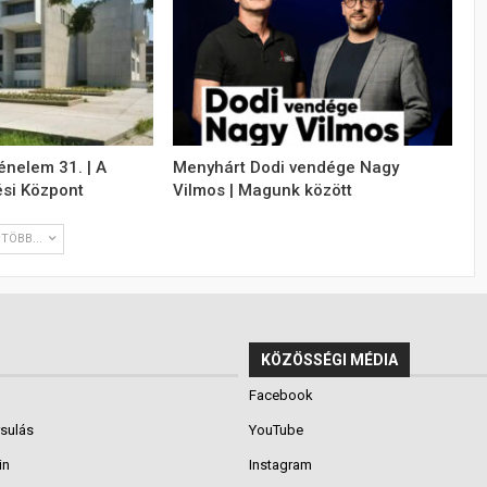
énelem 31. | A
Menyhárt Dodi vendége Nagy
si Központ
Vilmos | Magunk között
TÖBB...
KÖZÖSSÉGI MÉDIA
Facebook
rsulás
YouTube
in
Instagram