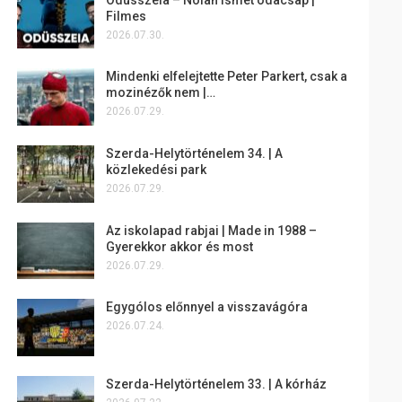
Filmes
2026.07.30.
Mindenki elfelejtette Peter Parkert, csak a
mozinézők nem |…
2026.07.29.
Szerda-Helytörténelem 34. | A
közlekedési park
2026.07.29.
Az iskolapad rabjai | Made in 1988 –
Gyerekkor akkor és most
2026.07.29.
Egygólos előnnyel a visszavágóra
2026.07.24.
Szerda-Helytörténelem 33. | A kórház