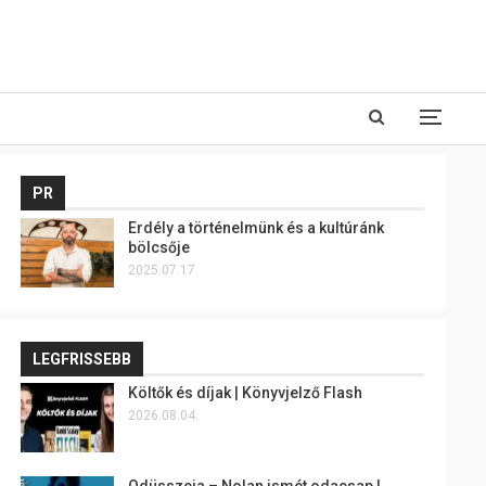
PR
Erdély a történelmünk és a kultúránk
bölcsője
2025.07.17.
LEGFRISSEBB
Költők és díjak | Könyvjelző Flash
2026.08.04.
Odüsszeia – Nolan ismét odacsap |