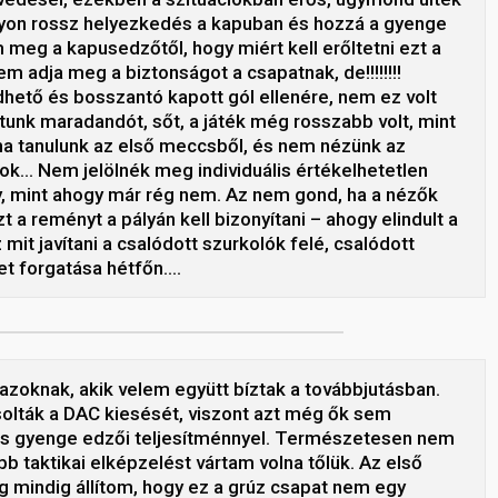
nagyon rossz helyezkedés a kapuban és hozzá a gyenge
 meg a kapusedzőtől, hogy miért kell erőltetni ezt a
adja meg a biztonságot a csapatnak, de!!!!!!!!
hető és bosszantó kapott gól ellenére, nem ez volt
unk maradandót, sőt, a játék még rosszabb volt, mint
ha tanulunk az első meccsből, és nem nézünk az
okok… Nem jelölnék meg individuális értékelhetetlen
, mint ahogy már rég nem. Az nem gond, ha a nézők
t a reményt a pályán kell bizonyítani – ahogy elindult a
 mit javítani a csalódott szurkolók felé, csalódott
zet forgatása hétfőn….
azoknak, akik velem együtt bíztak a továbbjutásban.
solták a DAC kiesését, viszont azt még ők sem
l és gyenge edzői teljesítménnyel. Természetesen nem
bb taktikai elképzelést vártam volna tőlük. Az első
g mindig állítom, hogy ez a grúz csapat nem egy