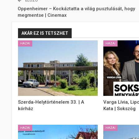
ELŐZŐ
Oppenheimer – Kockáztatta a világ pusztulását, hogy
megmentse | Cinemax
AKÁR EZ IS TETSZHET
HAZAI
HAZAI
Szerda-Helytörténelem 33. | A
Varga Lívia, Lip
kórház
Kata | Sokszög
HAZAI
HAZAI