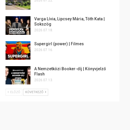
2026.07.22.
Varga Lívia, Lipcsey Mária, Tóth Kata |
Sokszög
2026.07.18.
Supergirl (power) | Filmes
2026.07.16.
A Nemzetközi Booker-díj | Könyvjelző
Flash
2026.07.13.
ELŐZŐ
KÖVETKEZŐ