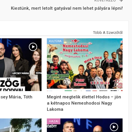
KÖVETKEZŐ
Kiestünk, mert letolt gatyával nem lehet pályára lépni!
Több A Szerzőtől
KULTÚRA
csey Mária, Tóth
Megint megtelik élettel Hodos – jön
a kétnapos Nemeshodosi Nagy
Lakoma
HAZAI