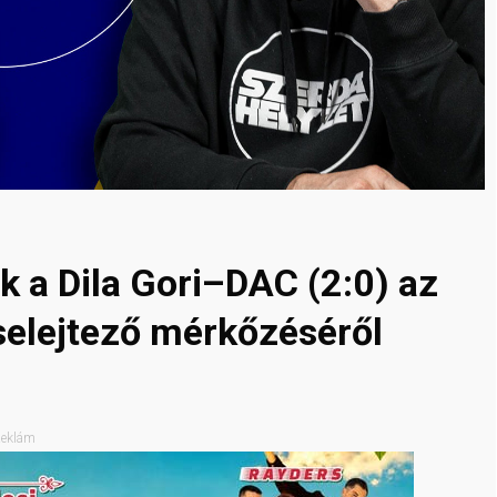
k a Dila Gori–DAC (2:0) az
selejtező mérkőzéséről
eklám