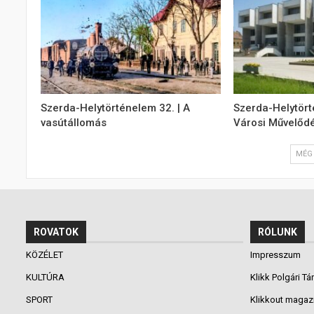
Szerda-Helytörténelem 32. | A
Szerda-Helytört
vasútállomás
Városi Művelődé
MÉG 
ROVATOK
RÓLUNK
KÖZÉLET
Impresszum
KULTÚRA
Klikk Polgári Tá
SPORT
Klikkout magaz