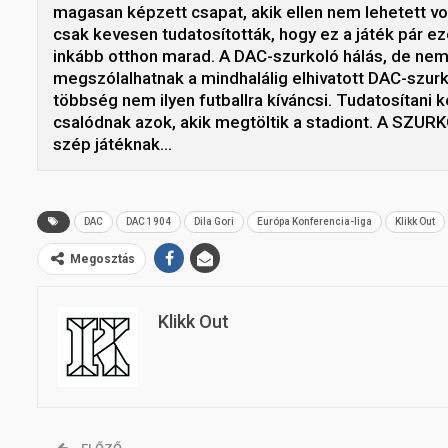
magasan képzett csapat, akik ellen nem lehetett vol
csak kevesen tudatosították, hogy ez a játék pár e
inkább otthon marad. A DAC-szurkoló hálás, de nem
megszólalhatnak a mindhalálig elhivatott DAC-szurko
többség nem ilyen futballra kíváncsi. Tudatosítan
csalódnak azok, akik megtöltik a stadiont. A SZUR
szép játéknak…
DAC
DAC 1904
Dila Gori
Európa Konferencia-liga
Klikk Out
Megosztás
Klikk Out