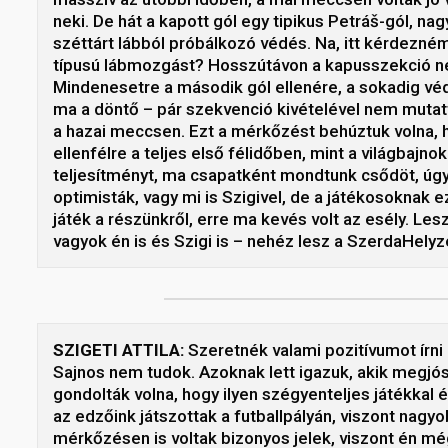
neki. De hát a kapott gól egy tipikus Petráš-gól, 
széttárt lábból próbálkozó védés. Na, itt kérdezném
típusú lábmozgást? Hosszútávon a kapusszekció nem 
Mindenesetre a második gól ellenére, a sokadig véd
ma a döntő – pár szekvenció kivételével nem mutatt
a hazai meccsen. Ezt a mérkőzést behúztuk volna, 
ellenfélre a teljes első félidőben, mint a világbajn
teljesítményt, ma csapatként mondtunk csődöt, úgy
optimisták, vagy mi is Szigivel, de a játékosoknak ez
játék a részünkről, erre ma kevés volt az esély. Lesz
vagyok én is és Szigi is – nehéz lesz a SzerdaHely
SZIGETI ATTILA:
Szeretnék valami pozitívumot írni 
Sajnos nem tudok. Azoknak lett igazuk, akik megjó
gondolták volna, hogy ilyen szégyenteljes játékka
az edzőink játszottak a futballpályán, viszont nagyo
mérkőzésen is voltak bizonyos jelek, viszont én mé