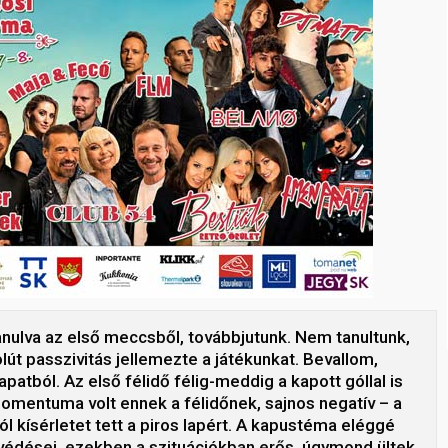
anulva az első meccsből, továbbjutunk. Nem tanultunk,
olút passzivitás jellemezte a játékunkat. Bevallom,
patból. Az első félidő félig-meddig a kapott góllal is
mentuma volt ennek a félidőnek, sajnos negatív – a
kísérletet tett a piros lapért. A kapustéma eléggé
 védései, ezekben a szituációkban erős, úgymond ültek