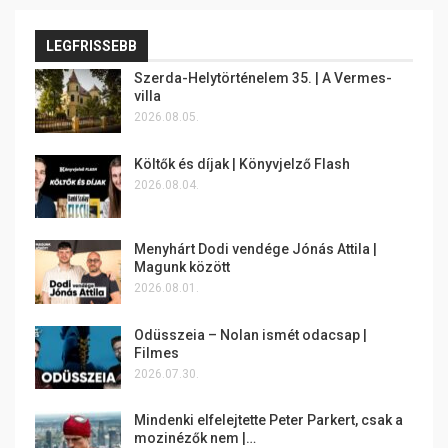
LEGFRISSEBB
Szerda-Helytörténelem 35. | A Vermes-
villa
2026.08.05.
Költők és díjak | Könyvjelző Flash
2026.08.04.
Menyhárt Dodi vendége Jónás Attila |
Magunk között
2026.08.01.
Odüsszeia – Nolan ismét odacsap |
Filmes
2026.07.30.
Mindenki elfelejtette Peter Parkert, csak a
mozinézők nem |…