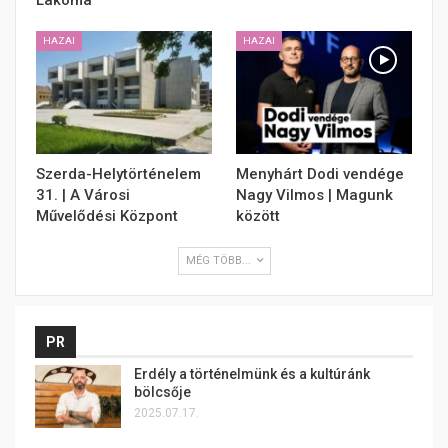
HAZAI
HAZAI
Szerda-Helytörténelem
Menyhárt Dodi vendége
31. | A Városi
Nagy Vilmos | Magunk
Művelődési Központ
között
MÉG TÖBB...
PR
Erdély a történelmünk és a kultúránk
bölcsője
2025.07.17.