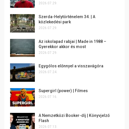
2026.07.29.
Szerda-Helytörténelem 34. | A
közlekedési park
2026.07.29.
Az iskolapad rabjai | Made in 1988 –
Gyerekkor akkor és most
2026.07.29.
Egygólos előnnyel a visszavágóra
2026.07.24.
Supergirl (power) | Filmes
2026.07.16.
A Nemzetközi Booker-díj | Könyvjelző
Flash
2026.07.13.