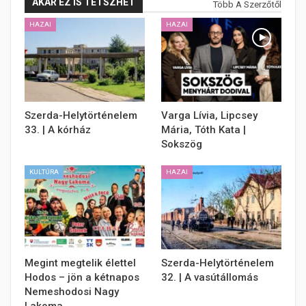
AKÁR EZ IS TETSZHET
Több A Szerzőtől
HAZAI
HAZAI
Szerda-Helytörténelem
Varga Lívia, Lipcsey
33. | A kórház
Mária, Tóth Kata |
Sokszög
KULTÚRA
HAZAI
Megint megtelik élettel
Szerda-Helytörténelem
Hodos – jön a kétnapos
32. | A vasútállomás
Nemeshodosi Nagy
Lakoma