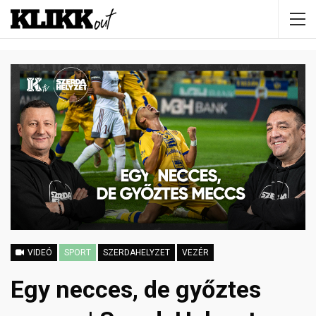
VIDEÓ
SPORT
SZERDAHELYZET
VEZÉR
Egy necces, de győztes