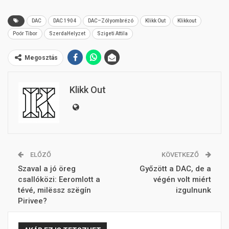
DAC
DAC 1904
DAC–Zólyombrézó
Klikk Out
Klikkout
Poór Tibor
SzerdaHelyzet
Szigeti Attila
Megosztás
Klikk Out
ELŐZŐ
KÖVETKEZŐ
Szaval a jó öreg
Győzött a DAC, de a
csallóközi: Eeromlott a
végén volt miért
tévé, milëssz szëgín
izgulnunk
Pirivee?