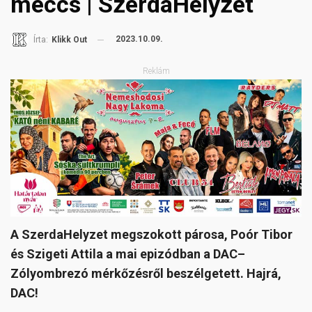
meccs | SzerdaHelyzet
2023.10.09.
Írta:
Klikk Out
Reklám
A SzerdaHelyzet megszokott párosa, Poór Tibor
és Szigeti Attila a mai epizódban a DAC–
Zólyombrezó mérkőzésről beszélgetett. Hajrá,
DAC!