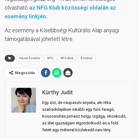
olvasható
az NFG Klub közösségi oldalán az
esemény linkjén
.
Az esemény a Kisebbségi Kultúrális Alap anyagi
támogatásával jöhetett létre.
Hazai Szemle
NFG
NFG klub
Színház
Megosztás
Kürthy Judit
Egy zizi, de csupaszív anyuka, aki ritka
szabadidejében inkább egy fúró-faragó,
koszosruhás pimasz hölgy. Izgága, okoskodó,
az élet igazságain elgondolkodó és a föld
felett egy méterrel közlekedő naiv lény.