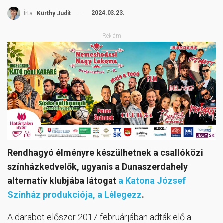
2024.03.23.
Írta:
Kürthy Judit
Reklám
Rendhagyó élményre készülhetnek a csallóközi
színházkedvelők, ugyanis a Dunaszerdahely
alternatív klubjába látogat
a Katona József
Színház produkciója, a Lélegezz
.
A darabot először 2017 februárjában adták elő a