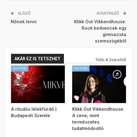
ELŐZŐ
KÖVETKEZŐ
Nőnek lenni
Klikk Out Vikkendhouse:
Rock kedvencek egy
gimnazista
szemszögéből
AKÁR EZ IS TETSZHET
Több A Szerzőtől
KULTÚRA
KULTÚRA
A rituális lélekfürdő |
Klikk Out Vikkendhouse:
Budapesti Szemle
A zene, mint
természetes
tudatmódosító