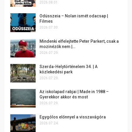
2026.08.01.
Odüsszeia – Nolan ismét odacsap |
Filmes
2026.07.30.
Mindenki elfelejtette Peter Parkert, csak a
mozinézők nem |…
2026.07.29.
Szerda-Helytörténelem 34. | A
közlekedési park
2026.07.29.
Az iskolapad rabjai | Made in 1988 –
Gyerekkor akkor és most
2026.07.29.
Egygólos előnnyel a visszavágóra
2026.07.24.