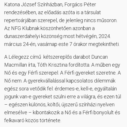
Katona József Színházban, Forgács Péter
rendezésében, az előadás azóta is a társulat
repertoárjában szerepel, de jelenleg nincs műsoron.
Az NFG Klubnak köszönhetően azonban a
dunaszerdahelyi közönség most hétvégén, 2024.
március 24-én, vasárnap este 7 órakor megtekintheti.
A Lélegezz című kétszereplős darabot Duncan
Macmillan írta, Tóth Krisztina fordította. A műben egy
Nő és egy Férfi szerepel. A Férfi gyereket szeretne. A
Nő nem. A gyerekvállalással kapcsolatos dilemmák
egész sora vetődik fel: érdemes-e, kell-e, egyáltalán
jogunk van-e gyereket szülni erre a világra, és ezen túl
– egészen különös, költői, újszerű színházi nyelven
elmesélve – kibontakozik a Nő és a Férfi bonyolult és
felkavaró közös története.