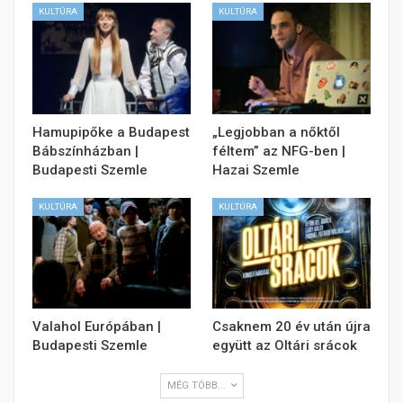
KULTÚRA
KULTÚRA
Hamupipőke a Budapest
„Legjobban a nőktől
Bábszínházban |
féltem” az NFG-ben |
Budapesti Szemle
Hazai Szemle
KULTÚRA
KULTÚRA
Valahol Európában |
Csaknem 20 év után újra
Budapesti Szemle
együtt az Oltári srácok
MÉG TÖBB...