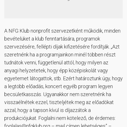
A NFG Klub nonprofit szervezetként működik, minden
bevételüket a klub fenntartására, programok
szervezésére, fellépti díjak kifizetésére fordítják. „Azt
szeretnénk ha a programjainkon minél többen részt
tudnátok venni, függetlenül attól, hogy milyen az
anyagi helyzetetek, hogy épp középiskolát vagy
egyetemet látogattok, stb. Ezért határoztunk úgy, hogy
a legtöbb előadás, koncert egyéb program legyen
becsületkasszás. Ugyanakkor nem szeretnénk ha
visszaélnétek ezzel, tiszteljétek meg az előadókat
azzal, hogy a tapson kívül is díjazzátok a
produkciójukat. Foglalni nem kötelező, de érdemes:
foglalas@nfgklub.org
– mail címen lehetséges” –