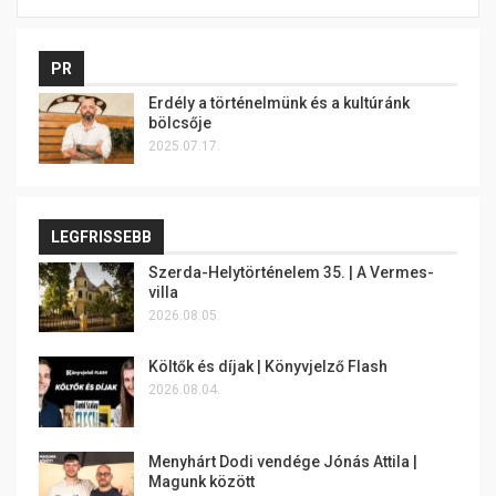
PR
Erdély a történelmünk és a kultúránk
bölcsője
2025.07.17.
LEGFRISSEBB
Szerda-Helytörténelem 35. | A Vermes-
villa
2026.08.05.
Költők és díjak | Könyvjelző Flash
2026.08.04.
Menyhárt Dodi vendége Jónás Attila |
Magunk között