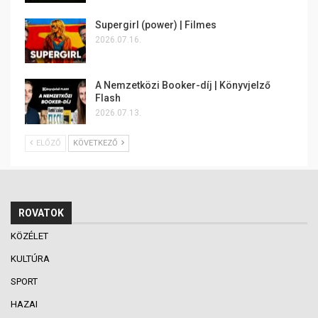
Supergirl (power) | Filmes
2026.07.16.
A Nemzetközi Booker-díj | Könyvjelző
Flash
2026.07.13.
ELŐZŐ
KÖVETKEZŐ
ROVATOK
KÖZÉLET
KULTÚRA
SPORT
HAZAI