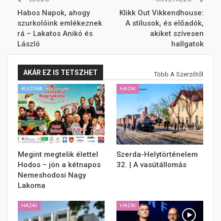
Habos Napok, ahogy
Klikk Out Vikkendhouse:
szurkolóink emlékeznek
A stílusok, és előadók,
rá – Lakatos Anikó és
akiket szívesen
László
hallgatok
AKÁR EZ IS TETSZHET
Több A Szerzőtől
KULTÚRA
HAZAI
Megint megtelik élettel
Szerda-Helytörténelem
Hodos – jön a kétnapos
32. | A vasútállomás
Nemeshodosi Nagy
Lakoma
HAZAI
HAZAI