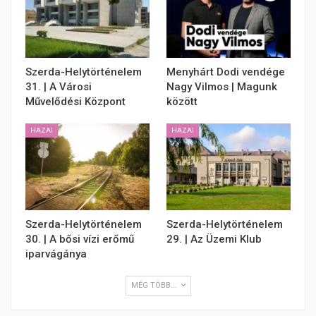
Szerda-Helytörténelem
Menyhárt Dodi vendége
31. | A Városi
Nagy Vilmos | Magunk
Művelődési Központ
között
HAZAI
HAZAI
Szerda-Helytörténelem
Szerda-Helytörténelem
30. | A bősi vízi erőmű
29. | Az Üzemi Klub
iparvágánya
MÉG TÖBB...