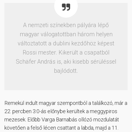
A nemzeti színekben pályára lépő
magyar válogatottban három helyen
változtatott a dublini kezdőhöz képest
Rossi mester. Kikerült a csapatból
Schäfer András is, aki kisebb sérüléssel
bajlódott.
Remekül indult magyar szempontból a találkozó, már a
22. percben 3:0-ás előnybe kerültek a meggypiros
mezesek. Előbb Varga Barnabás ollózó mozdulatát
követően a felső lécen csattant a labda, majd a 11.