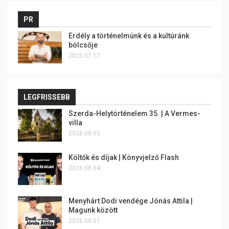
PR
Erdély a történelmünk és a kultúránk
bölcsője
2025.07.17.
LEGFRISSEBB
Szerda-Helytörténelem 35. | A Vermes-
villa
2026.08.05.
Költők és díjak | Könyvjelző Flash
2026.08.04.
Menyhárt Dodi vendége Jónás Attila |
Magunk között
2026.08.01.