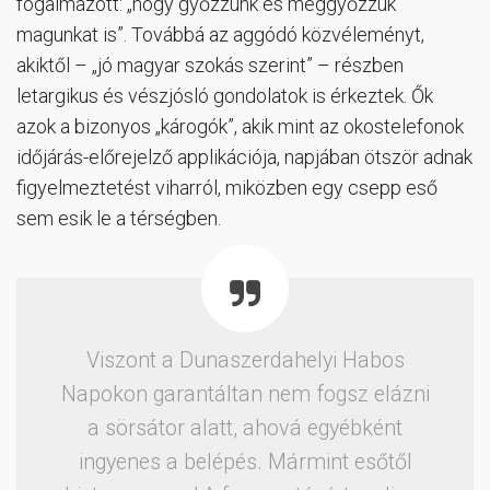
fogalmazott: „hogy győzzünk és meggyőzzük
magunkat is”. Továbbá az aggódó közvéleményt,
akiktől – „jó magyar szokás szerint” – részben
letargikus és vészjósló gondolatok is érkeztek. Ők
azok a bizonyos „károgók”, akik mint az okostelefonok
időjárás-előrejelző applikációja, napjában ötször adnak
figyelmeztetést viharról, miközben egy csepp eső
sem esik le a térségben.
Viszont a Dunaszerdahelyi Habos
Napokon garantáltan nem fogsz elázni
a sörsátor alatt, ahová egyébként
ingyenes a belépés. Mármint esőtől