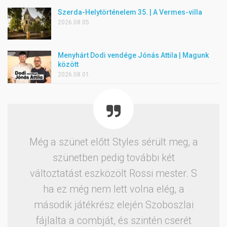
Szerda-Helytörténelem 35. | A Vermes-villa
2026.08.05.
Menyhárt Dodi vendége Jónás Attila | Magunk
között
2026.08.01.
Még a szünet előtt Styles sérült meg, a
szünetben pedig további két
változtatást eszközölt Rossi mester. S
ha ez még nem lett volna elég, a
második játékrész elején Szoboszlai
fájlalta a combját, és szintén cserét