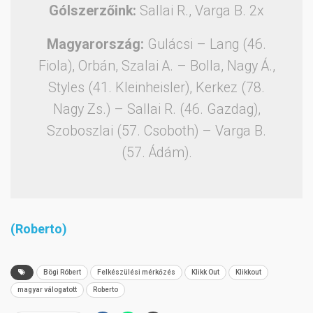
Gólszerzőink:
Sallai R., Varga B. 2x
Magyarország:
Gulácsi – Lang (46.
Fiola), Orbán, Szalai A. – Bolla, Nagy Á.,
Styles (41. Kleinheisler), Kerkez (78.
Nagy Zs.) – Sallai R. (46. Gazdag),
Szoboszlai (57. Csoboth) – Varga B.
(57. Ádám).
(Roberto)
Bögi Róbert
Felkészülési mérkőzés
Klikk Out
Klikkout
magyar válogatott
Roberto