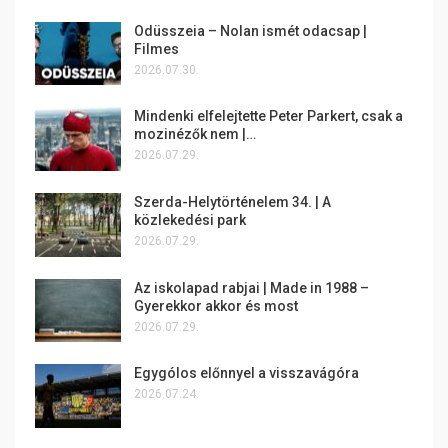
Odüsszeia – Nolan ismét odacsap |
Filmes
2026.07.30.
Mindenki elfelejtette Peter Parkert, csak a
mozinézők nem |…
2026.07.29.
Szerda-Helytörténelem 34. | A
közlekedési park
2026.07.29.
Az iskolapad rabjai | Made in 1988 –
Gyerekkor akkor és most
2026.07.29.
Egygólos előnnyel a visszavágóra
2026.07.24.