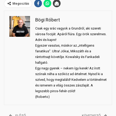
Megosztás
Bögi Róbert
Csak egy srác vagyok a Grundról, aki szereti
városa fociját. Apáról fiúra. Egy örök szerelmes.
Adni és kapni!
Egyszer vasutas, máskor az „intelligens
fanatikus”. Ultra! Jókai, Mikszáth és a
rántottsajt követője. Kowalsky és Fankadeli
hallgató.
Egy nagy gyerek – nekem így kerek! Az írott
szónak néha a szóköz ad értelmet. Nyisd ki a
szíved, hogy megtaláld! Kedvelem a történelmet
és ismerem a világ összes zászlaját. A
legszebb piros-fehér-zöld!
(Roberto)
ELŐZŐ
KÖVETKEZŐ