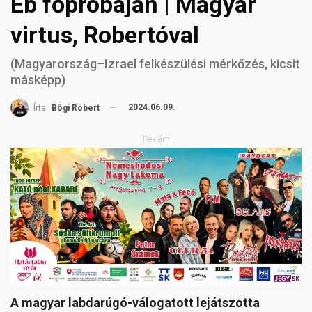
Eb főpróbáján | Magyar
virtus, Robertóval
(Magyarország–Izrael felkészülési mérkőzés, kicsit
másképp)
2024.06.09.
Írta:
Bögi Róbert
Reklám
A magyar labdarúgó-válogatott lejátszotta