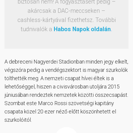
biztosan nem! A fogyasztásért pedig –
akárcsak a DAC-meccseken –
cashless-kártyával fizethetsz. További
tudnivalók a
Habos Napok oldalán
.
A debreceni Nagyerdei Stadionban minden jegy elkelt,
végszóra pedig a vendégszektort is magyar szurkolók
tölthették meg. A nemzeti csapat hívei éltek is a
lehetőséggel, hiszen a civisvárosban utoljára 2015
júniusában rendeztek nemzetek közötti összecsapást.
Szombat este Marco Rossi szövetségi kapitány
csapata közel 20 ezer néző előtt köszönhetett el
szurkolóitól.