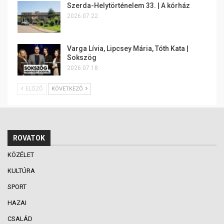
Szerda-Helytörténelem 33. | A kórház
2026.07.22.
Varga Lívia, Lipcsey Mária, Tóth Kata |
Sokszög
2026.07.18.
ELŐZŐ
KÖVETKEZŐ
ROVATOK
KÖZÉLET
KULTÚRA
SPORT
HAZAI
CSALÁD