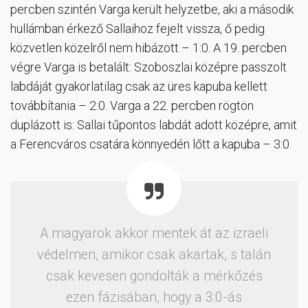
percben szintén Varga került helyzetbe, aki a második
hullámban érkező Sallaihoz fejelt vissza, ő pedig
közvetlen közelről nem hibázott – 1:0. A 19. percben
végre Varga is betalált: Szoboszlai középre passzolt
labdáját gyakorlatilag csak az üres kapuba kellett
továbbítania – 2:0. Varga a 22. percben rögtön
duplázott is: Sallai tűpontos labdát adott középre, amit
a Ferencváros csatára könnyedén lőtt a kapuba – 3:0.
A magyarok akkor mentek át az izraeli
védelmen, amikor csak akartak, s talán
csak kevesen gondolták a mérkőzés
ezen fázisában, hogy a 3:0-ás