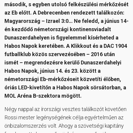
második, s egyben utolsó felkészülési mérkőzését
az Eb előtt. A Debrecenben rendezett találkozón:
Magyarország – Izrael 3:0… Ne feledd, a június 14-
én kezdődő németországi kontinensviadalt
Dunaszerdahelyen is figyelemmel kísérheted a
Habos Napok keretében. A Klikkout és a DAC 1904
futballklub közös szervezésében – 2016 után
ismét – megrendezésre kerülő Dunaszerdahelyi
Habos Napok, június 14. és 23. között a
németországi Eb-mérkőzéseit közvetíti élőben,
óriás LED-kivetítőn a Habos Napok sörsátorban, a
MOL Aréna B-szektora mögött.
Négy nappal az írországi vesztes találkozót követően
Rossi mester legénységének célja egyértelműen az
önbizalomszerzés volt. Ahogy a szövetségi kapitány