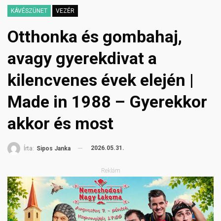
KÁVÉSZÜNET
VEZÉR
Otthonka és gombahaj,
avagy gyerekdivat a
kilencvenes évek elején |
Made in 1988 – Gyerekkor
akkor és most
2026.05.31.
Írta:
Sipos Janka
Reklám