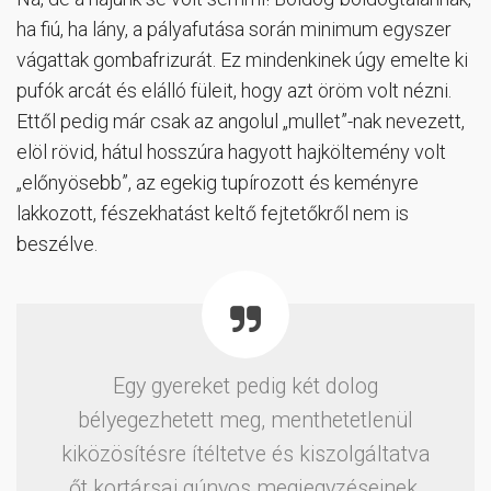
ha fiú, ha lány, a pályafutása során minimum egyszer
vágattak gombafrizurát. Ez mindenkinek úgy emelte ki
pufók arcát és elálló füleit, hogy azt öröm volt nézni.
Ettől pedig már csak az angolul „mullet”-nak nevezett,
elöl rövid, hátul hosszúra hagyott hajköltemény volt
„előnyösebb”, az egekig tupírozott és keményre
lakkozott, fészekhatást keltő fejtetőkről nem is
beszélve.
Egy gyereket pedig két dolog
bélyegezhetett meg, menthetetlenül
kiközösítésre ítéltetve és kiszolgáltatva
őt kortársai gúnyos megjegyzéseinek.