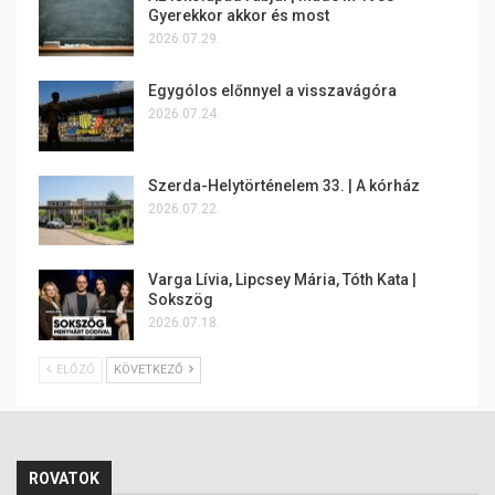
Gyerekkor akkor és most
2026.07.29.
Egygólos előnnyel a visszavágóra
2026.07.24.
Szerda-Helytörténelem 33. | A kórház
2026.07.22.
Varga Lívia, Lipcsey Mária, Tóth Kata |
Sokszög
2026.07.18.
ELŐZŐ
KÖVETKEZŐ
ROVATOK