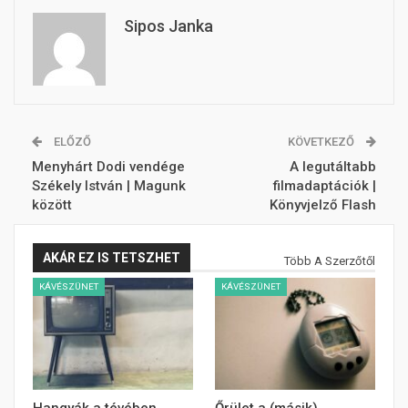
Sipos Janka
ELŐZŐ
KÖVETKEZŐ
Menyhárt Dodi vendége
A legutáltabb
Székely István | Magunk
filmadaptációk |
között
Könyvjelző Flash
AKÁR EZ IS TETSZHET
Több A Szerzőtől
KÁVÉSZÜNET
KÁVÉSZÜNET