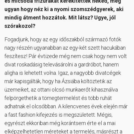
és micsoda frizurákat kerekítettek neked, meg
ugyan hogy néz ki a nyomi szomszédgyerek, aki
mindig átment hozzátok. Mit látsz? Ugye, jól
szórakozol?
Fogadjunk, hogy az egy időszakból származó fotók
nagy részén ugyanabban az egy-két szett hacukában
feszítesz! Pár évtizede még nem csak hogy nem volt
divat roskadásig televásárolni a gardróbot, hanem
aligha is lehetett volna. Igaz, a nagyobb divatcégek
már kapisgálták, hogy ha Ázsiába költöztetik az
üzemeiket, az ottani olcsó munkaerőt kihasználva
felpörgethetik a tömegtermelést és több ruhát
adhatnak el olcsóbban. A kilencvenes évek elején már
a fast fashion kifejezés is megszületett. Mégis,
egyrészt ekkoriban még korántsem érte el a mai
elképzelhetetlen méreteket a termelés, másrészt a