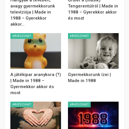
Hangyák a tévében,
Őrület a (másik)
avagy gyermekkorunk
Tengerentúlról | Made in
televíziója | Made in
1988 – Gyerekkor akkor
1988 – Gyerekkor
és most
akkor…
KÁVÉSZÜNET
KÁVÉSZÜNET
A játékipar aranykora (?)
Gyermekkorunk ízei |
| Made in 1988 –
Made in 1988
Gyermekkor akkor és
most
KÁVÉSZÜNET
KÁVÉSZÜNET