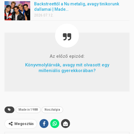
Backstreettől a Nu metalig, avagy tinikorunk
dallamai | Made…
2026.07.12.
Az előző epizód:
Könyvmolylárvák, avagy mit olvasott egy
milleniális gyerekkorában?
Made in 1988
Nosztalgia
Megosztás