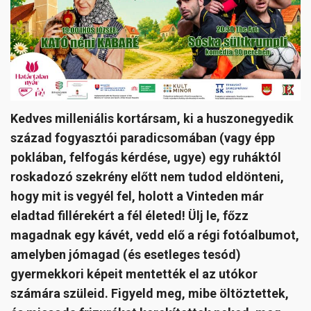
Kedves milleniális kortársam, ki a huszonegyedik
század fogyasztói paradicsomában (vagy épp
poklában, felfogás kérdése, ugye) egy ruháktól
roskadozó szekrény előtt nem tudod eldönteni,
hogy mit is vegyél fel, holott a Vinteden már
eladtad fillérekért a fél életed! Ülj le, főzz
magadnak egy kávét, vedd elő a régi fotóalbumot,
amelyben jómagad (és esetleges tesód)
gyermekkori képeit mentették el az utókor
számára szüleid. Figyeld meg, mibe öltöztettek,