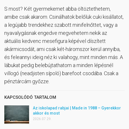
S most? Két gyermekemet abba öltöztethetem,
amibe csak akarom. Csinálhatok belőlük cuki kisállatot,
a legújabb trendekhez szabott minifelnőttet, vagy a
nyavalygásnak engedve megvehetem nekik az
aktuális kedvenc mesefigura képével díszített
akármicsodát, ami csak két-háromszor kerül annyiba,
és feleannyi ideig néz ki valahogy, mint minden más. A
lábukat pedig belebújtathatom a minden lépésnél
villogó (neadjisten sípoló) barefoot csodába. Csak a
pénztárcám győzze.
KAPCSOLÓDÓ TARTALOM
Az iskolapad rabjai | Made in 1988 – Gyerekkor
akkor és most
2026.07.29.