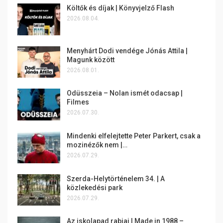
Költők és díjak | Könyvjelző Flash
2026.08.04.
Menyhárt Dodi vendége Jónás Attila |
Magunk között
2026.08.01.
Odüsszeia – Nolan ismét odacsap |
Filmes
2026.07.30.
Mindenki elfelejtette Peter Parkert, csak a
mozinézők nem |…
2026.07.29.
Szerda-Helytörténelem 34. | A
közlekedési park
2026.07.29.
Az iskolapad rabjai | Made in 1988 –