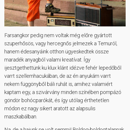
Farsangkor pedig nem voltak még előre gyártott
szuperhősös, vagy hercegnős jelmezek a Temuról,
hanem édesanyáink otthon ügyeskedtek össze
maradék anyagból valami kreatívat. Így
ijesztgethettünk ku klux klánt idézve fehér lepedőből
varrt szellemhacukában, de az én anyukám varrt
nekem függönyből báli ruhát is, amihez valamiért
kaptam egy, a szivárvány minden színében pompázó
göndör bohócparókát, és így utólag érthetetlen
módon ez nagy sikert aratott az alapsulis
maszkabálban.
Na, de a hajunk se volt semmi! Boldog-boldogtalannak,