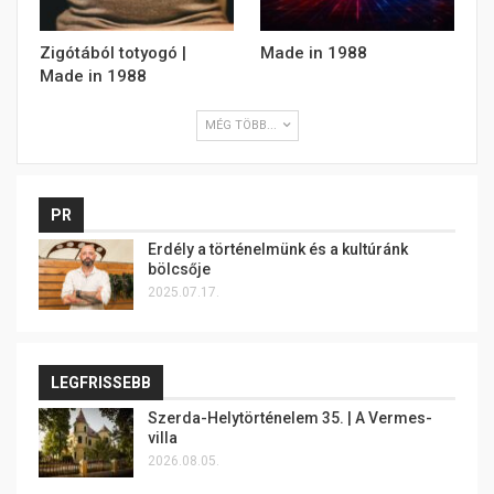
Zigótából totyogó |
Made in 1988
Made in 1988
MÉG TÖBB...
PR
Erdély a történelmünk és a kultúránk
bölcsője
2025.07.17.
LEGFRISSEBB
Szerda-Helytörténelem 35. | A Vermes-
villa
2026.08.05.