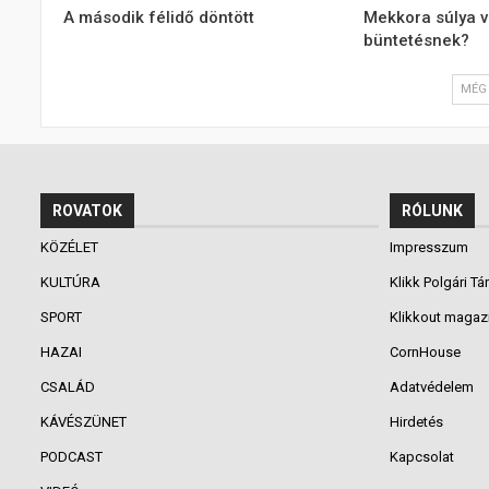
A második félidő döntött
Mekkora súlya v
büntetésnek?
MÉG 
ROVATOK
RÓLUNK
KÖZÉLET
Impresszum
KULTÚRA
Klikk Polgári Tá
SPORT
Klikkout magaz
HAZAI
CornHouse
CSALÁD
Adatvédelem
KÁVÉSZÜNET
Hirdetés
PODCAST
Kapcsolat