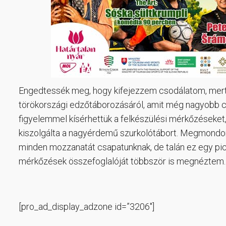
Engedtessék meg, hogy kifejezzem csodálatom, mert o
törökországi edzőtáborozásáról, amit még nagyobb csa
figyelemmel kísérhettük a felkészülési mérkőzéseket,
kiszolgálta a nagyérdemű szurkolótábort. Megmondom
minden mozzanatát csapatunknak, de talán ez egy pici
mérkőzések összefoglalóját többször is megnéztem.
[pro_ad_display_adzone id=”3206″]