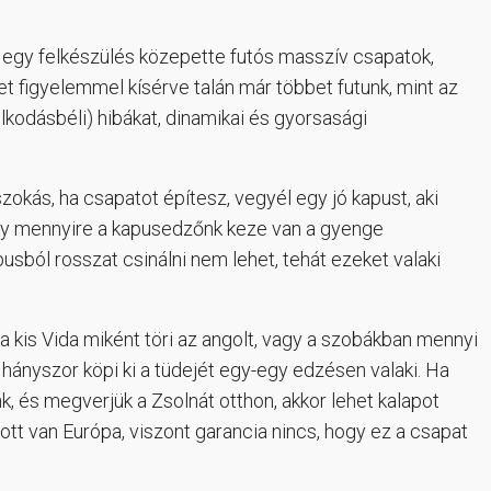
ek, egy felkészülés közepette futós masszív csapatok,
 figyelemmel kísérve talán már többet futunk, mint az
olkodásbéli) hibákat, dinamikai és gyorsasági
zokás, ha csapatot építesz, vegyél egy jó kapust, aki
y mennyire a kapusedzőnk keze van a gyenge
usból rosszat csinálni nem lehet, tehát ezeket valaki
a kis Vida miként töri az angolt, vagy a szobákban mennyi
 hányszor köpi ki a tüdejét egy-egy edzésen valaki. Ha
, és megverjük a Zsolnát otthon, akkor lehet kalapot
n ott van Európa, viszont garancia nincs, hogy ez a csapat