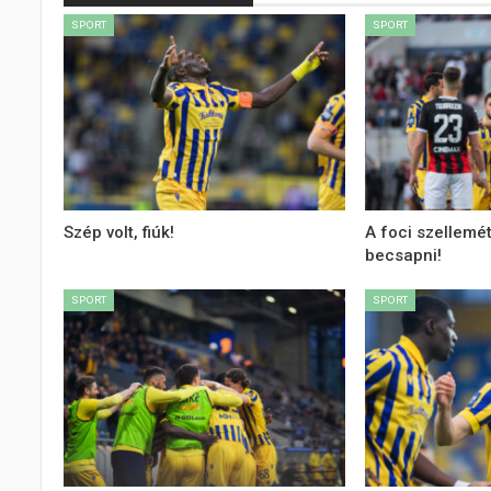
SPORT
SPORT
Szép volt, fiúk!
A foci szellemé
becsapni!
SPORT
SPORT