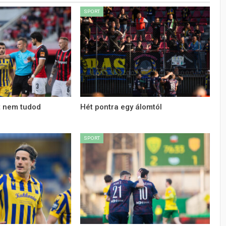
SPORT
t nem tudod
Hét pontra egy álomtól
SPORT