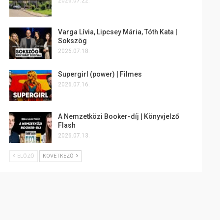
2026.07.22.
Varga Lívia, Lipcsey Mária, Tóth Kata |
Sokszög
2026.07.18.
Supergirl (power) | Filmes
2026.07.16.
A Nemzetközi Booker-díj | Könyvjelző
Flash
2026.07.13.
ELŐZŐ
KÖVETKEZŐ