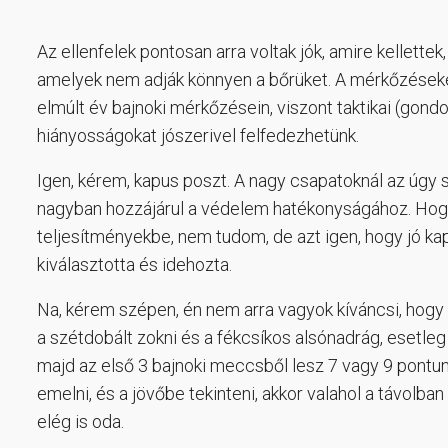
Az ellenfelek pontosan arra voltak jók, amire kellett
amelyek nem adják könnyen a bőrüket. A mérkőzéseket
elmúlt év bajnoki mérkőzésein, viszont taktikai (gond
hiányosságokat jószerivel felfedezhetünk.
Igen, kérem, kapus poszt. A nagy csapatoknál az úgy s
nagyban hozzájárul a védelem hatékonyságához. Hog
teljesítményekbe, nem tudom, de azt igen, hogy jó kap
kiválasztotta és idehozta.
Na, kérem szépen, én nem arra vagyok kíváncsi, hogy 
a szétdobált zokni és a fékcsíkos alsónadrág, esetleg
majd az első 3 bajnoki meccsből lesz 7 vagy 9 pontunk
emelni, és a jövőbe tekinteni, akkor valahol a távolba
elég is oda.