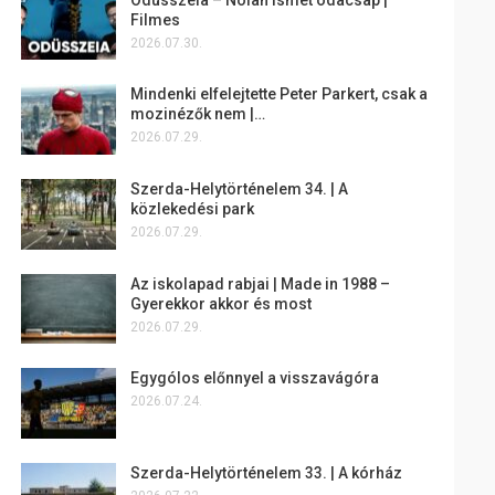
Filmes
2026.07.30.
Mindenki elfelejtette Peter Parkert, csak a
mozinézők nem |…
2026.07.29.
Szerda-Helytörténelem 34. | A
közlekedési park
2026.07.29.
Az iskolapad rabjai | Made in 1988 –
Gyerekkor akkor és most
2026.07.29.
Egygólos előnnyel a visszavágóra
2026.07.24.
Szerda-Helytörténelem 33. | A kórház