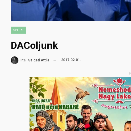
SPORT
DAColjunk
2017.02.01.
Írta:
Szigeti Attila
R