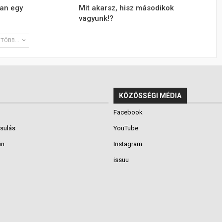
an egy
Mit akarsz, hisz másodikok
vagyunk!?
TÖBB...
KÖZÖSSÉGI MÉDIA
Facebook
rsulás
YouTube
in
Instagram
issuu