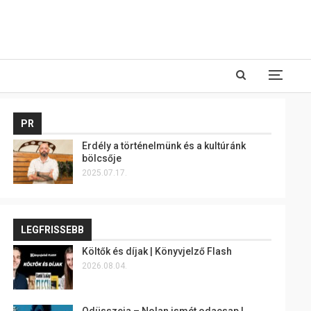
PR
Erdély a történelmünk és a kultúránk
bölcsője
2025.07.17.
LEGFRISSEBB
Költők és díjak | Könyvjelző Flash
2026.08.04.
Odüsszeia – Nolan ismét odacsap |