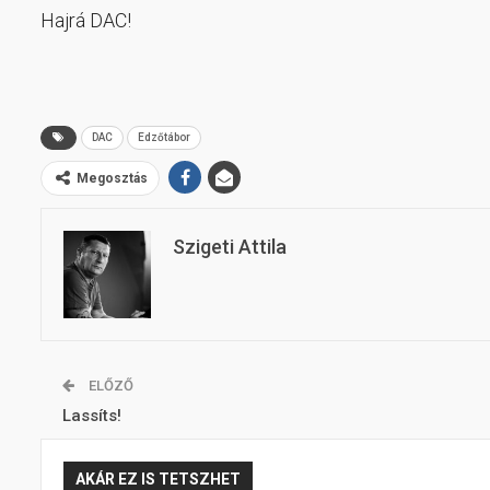
Hajrá DAC!
DAC
Edzőtábor
Megosztás
Szigeti Attila
ELŐZŐ
Lassíts!
AKÁR EZ IS TETSZHET