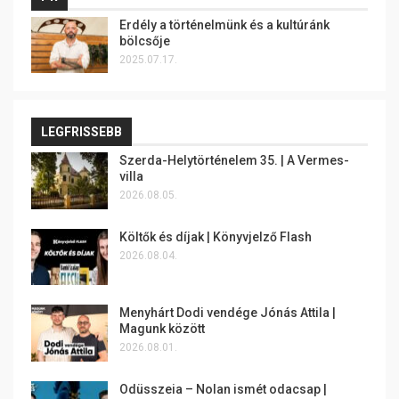
Erdély a történelmünk és a kultúránk
bölcsője
2025.07.17.
LEGFRISSEBB
Szerda-Helytörténelem 35. | A Vermes-
villa
2026.08.05.
Költők és díjak | Könyvjelző Flash
2026.08.04.
Menyhárt Dodi vendége Jónás Attila |
Magunk között
2026.08.01.
Odüsszeia – Nolan ismét odacsap |