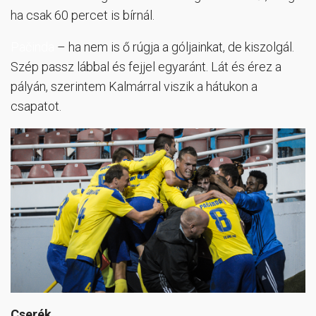
ha csak 60 percet is bírnál.
Pačinda
– ha nem is ő rúgja a góljainkat, de kiszolgál.
Szép passz lábbal és fejjel egyaránt. Lát és érez a
pályán, szerintem Kalmárral viszik a hátukon a
csapatot.
Cserék