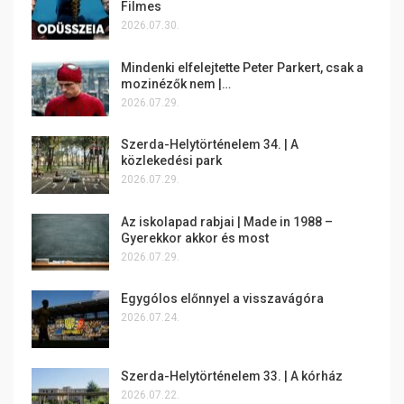
Filmes
2026.07.30.
Mindenki elfelejtette Peter Parkert, csak a
mozinézők nem |…
2026.07.29.
Szerda-Helytörténelem 34. | A
közlekedési park
2026.07.29.
Az iskolapad rabjai | Made in 1988 –
Gyerekkor akkor és most
2026.07.29.
Egygólos előnnyel a visszavágóra
2026.07.24.
Szerda-Helytörténelem 33. | A kórház
2026.07.22.