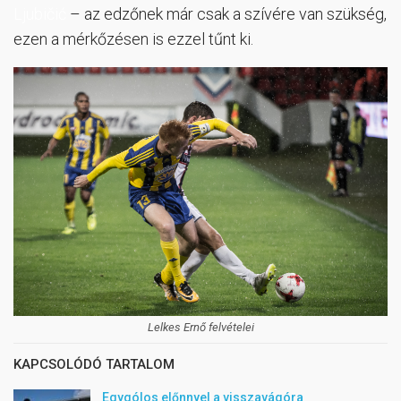
Ljubičić
– az edzőnek már csak a szívére van szükség,
ezen a mérkőzésen is ezzel tűnt ki.
Lelkes Ernő felvételei
KAPCSOLÓDÓ TARTALOM
Egygólos előnnyel a visszavágóra