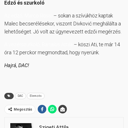
Edző és szurkoló
Az edző, Marco Rossi
– sokan a szívükhöz kaptak
Malec becserélésekor, viszont Divković meghálálta a
lehetőséget. Jó volt az úgynevezett edzői megérzés.
A vezérszurkoló, Bartalos Attila
– köszi Ati, te már 14
óra 12 perckor megmondtad, hogy nyerünk.
Hajrá, DAC!
DAC
Elemzés
Megosztás
Szigeti Attila