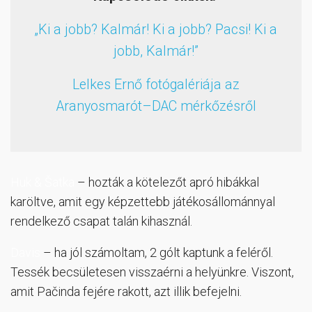
„Ki a jobb? Kalmár! Ki a jobb? Pacsi! Ki a
jobb, Kalmár!”
Lelkes Ernő fotógalériája az
Aranyosmarót–DAC mérkőzésről
Huk & Šatka
– hozták a kötelezőt apró hibákkal
karöltve, amit egy képzettebb játékosállománnyal
rendelkező csapat talán kihasznál.
Davis
– ha jól számoltam, 2 gólt kaptunk a feléről.
Tessék becsületesen visszaérni a helyünkre. Viszont,
amit Pačinda fejére rakott, azt illik befejelni.