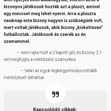
bizonyos játékosok hozták azt a pluszt, amivel
egy meccset meg lehet nyerni. Arra a pluszra
vasárnap este bizony nagyon is szükségünk volt,
mert voltak játékosok, akik bizony „kiskettesen”
futballoztak. Játékosok és cserék az én
szememmel.
Macej
– nem rajta múlt a 2 kapott gól, és bizony 2:1-
nél megfogta a mérkőzést számunkra.
Živković
– talán az egyik legkiegyensúlyozottabb
mérkőzését láthattuk.
Kapcsolódó cikkek: