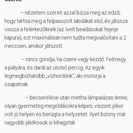
Malec
– nézetem szerint azzal bízza meg az edző,
hogy tartsa meg a felpasszolt labdákat elöl, és játssza
vissza a felérkezőknek (az ívelt beadásokat fejelje
kapura), ezt maximálisan nem tudta megvalósítani a 2
meccsen, amikor játszott.
Ľupták
– nincs gondja, ha csere vagy kezdő. Felmegy
a pályára, és darál az utolsó percig. Az egyik
legmegbízhatóbb „vízhordónk”, aki motorja a
csapatnak.
Divković
– becserélése után mintha lámpalázas lenne,
olyan gyermeteg megoldásokra képes, viszont jókor
volt jó helyen és berúgta a helyzetet. Ilyet bizony már
nagyobb játékosok is kihagytak.