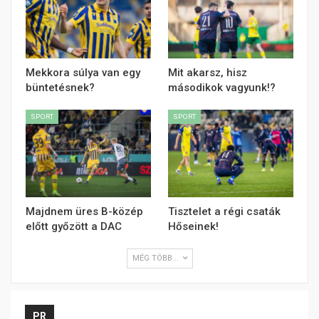
Mekkora súlya van egy
Mit akarsz, hisz
büntetésnek?
másodikok vagyunk!?
SPORT
SPORT
Majdnem üres B-közép
Tisztelet a régi csaták
előtt győzött a DAC
Hőseinek!
MÉG TÖBB...
PR