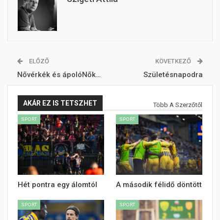
ELŐZŐ
KÖVETKEZŐ
Nővérkék és ápolóNők…
Születésnapodra
AKÁR EZ IS TETSZHET
Több A Szerzőtől
SPORT
SPORT
Hét pontra egy álomtól
A második félidő döntött
SPORT
SPORT