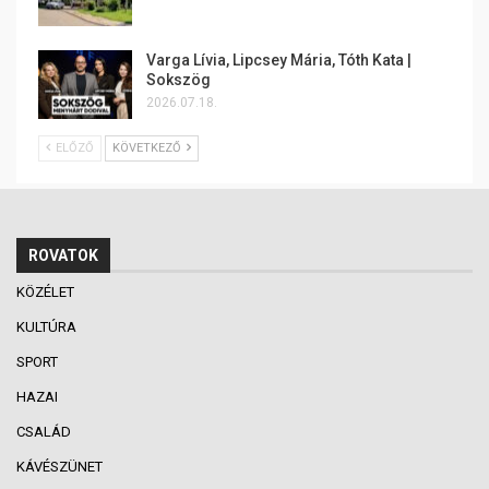
Varga Lívia, Lipcsey Mária, Tóth Kata |
Sokszög
2026.07.18.
ELŐZŐ
KÖVETKEZŐ
ROVATOK
KÖZÉLET
KULTÚRA
SPORT
HAZAI
CSALÁD
KÁVÉSZÜNET