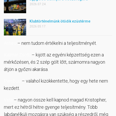
2026.07.24.
Klubtörténelmünk ötödik ezüstérme
2026.05.17.
Ashiru
– nem tudom értékelni a teljesítményét.
Kalmár Zsolti
– kijött az egyéni képzettség ezen a
mérkőzésen, és 2 szép gólt lőtt, számomra nagyon
átjön a győzni akarása.
Pambou
– valahol kizökkentette, hogy egy hete nem
kezdett.
Vida
– nagyon össze kell kapnod magad Kristopher,
mert ez hétről hétre gyenge teljesítmény. Több
labdanélküli mozgásra van szükség a részedről, még