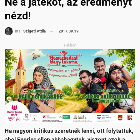
Ne a játékot, az eredményt
nézd!
2017.09.19.
Írta:
Szigeti Attila
Reklám
Ha nagyon kritikus szeretnék lenni, ott folytattuk,
ahol Eperjes ellen abbahagytuk, viszont azok a