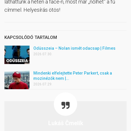
láthattunk a héten a face-n, most már „nőlhet” a fű
címmel. Helyesírás ötös!
KAPCSOLÓDÓ TARTALOM
Odüsszeia – Nolan ismét odacsap | Filmes
2026.07.30.
Mindenki elfelejtette Peter Parkert, csak a
mozinézők nem |…
2026.07.29.
Lukáš Čmelík