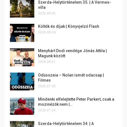
Szerda-Helytörténelem 35. | A Vermes-
villa
2026.08.05.
Költők és díjak | Könyvjelző Flash
2026.08.04.
Menyhárt Dodi vendége Jónás Attila |
Magunk között
2026.08.01.
Odüsszeia – Nolan ismét odacsap |
Filmes
2026.07.30.
Mindenki elfelejtette Peter Parkert, csak a
mozinézők nem |…
2026.07.29.
Szerda-Helytörténelem 34. | A