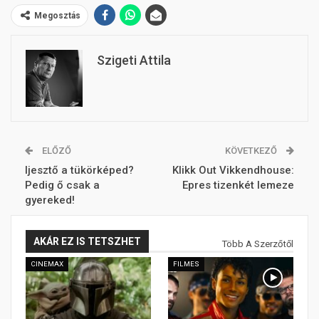
Megosztás
Szigeti Attila
ELŐZŐ
KÖVETKEZŐ
Ijesztő a tükörképed?
Klikk Out Vikkendhouse:
Pedig ő csak a
Epres tizenkét lemeze
gyereked!
AKÁR EZ IS TETSZHET
Több A Szerzőtől
CINEMAX
FILMES