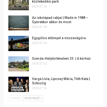
közlekedési park
2026.07.29.
Az iskolapad rabjai | Made in 1988 –
Gyerekkor akkor és most
2026.07.29.
Egygólos előnnyel a visszavágóra
2026.07.24.
Szerda-Helytörténelem 33. | A kórház
2026.07.22.
Varga Lívia, Lipcsey Mária, Tóth Kata |
Sokszög
2026.07.18.
ELŐZŐ
KÖVETKEZŐ