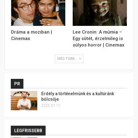
Dráma a moziban |
Lee Cronin: A múmia –
Cinemax
Egy sötét, érzelmileg is
súlyos horror | Cinemax
MÉG TÖBB...
PR
Erdély a történelmünk és a kultúránk
bölcsője
2025.07.17.
LEGFRISSEBB