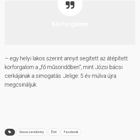
Körforgalom
– egy helyi lakos szerint annyit segített az átépített
körforgalom a „fő műsoridőben”, mint Józsi bácsi
cerkájának a simogatás. Jelige: 5 év múlva újra
megcsináljuk.
Dunaszerdahely
Élet
Facebook