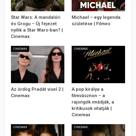
Star Wars: A mandalóri
Michael – egy legenda
és Grogu – Új fejezet
születése | Filmes
nyílik a Star Wars-ban? |
Cinemax
CINEMAX
CINEMAX
Az ördög Pradát visel 2 |
A pop királya a
Cinemax
filmvásznon – a
rajongók imádják, a
kritikusok vitatják |
Cinemax
CINEMAX
CINEMAX