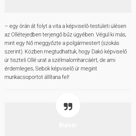
– egy órán át folyt a vita a képviselő-testületi ülésen
az Ollétejedben terjengő bűz ügyében. Végül ki más,
mint egy Nő meggyőzte a polgármestert (szokás
szerint). Közben megtudhattuk, hogy Dakó képviselő
úr tiszteli Ollé urat a szélmalomharcáért, de ami
érdemleges, Sebök képviselő úr megint
munkacsoportot állítana fel!
Bulvár