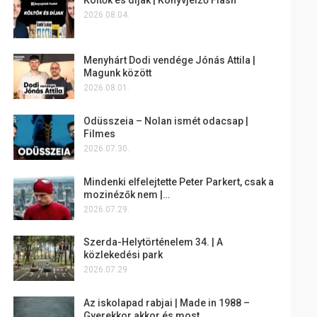
2026.08.04.
Menyhárt Dodi vendége Jónás Attila |
Magunk között
2026.08.01.
Odüsszeia – Nolan ismét odacsap |
Filmes
2026.07.30.
Mindenki elfelejtette Peter Parkert, csak a
mozinézők nem |…
2026.07.29.
Szerda-Helytörténelem 34. | A
közlekedési park
2026.07.29.
Az iskolapad rabjai | Made in 1988 –
Gyerekkor akkor és most