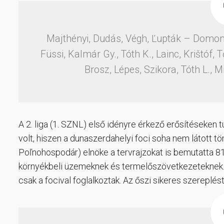
Majthényi, Dudás, Végh, Ľupták – Domonko
Füssi, Kalmár Gy., Tóth K., Lainc, Krištóf, Tő
Brosz, Lépes, Szikora, Tóth L., M
A 2. liga (1. SZNL) első idényre érkező erősítéseken tú
volt, hiszen a dunaszerdahelyi foci soha nem látott 
Poľnohospodár) elnöke a tervrajzokat is bemutatta 81-b
környékbeli üzemeknek és termelőszövetkezeteknek. 
csak a focival foglalkoztak. Az őszi sikeres szerepl