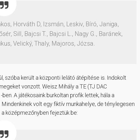
s, Horváth D, Izsmán, Leskiv, Bíró, Janiga,
sér, Sill, Bajcsi T., Bajcsi L., Nagy G., Baránek,
ikus, Velický, Thaly, Majoros, Józsa.
l, szóba került a központi lelátó átépítése is. Indokolt
tömegeket vonzott. Weisz Mihály a TE (TJ DAC
en. A játékosaink burkoltan profik lettek, hála a
Mindenkinek volt egy fiktív munkahelye, de ténylegesen
ést a középmezőnyben fejeztük be: