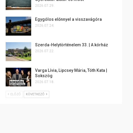
2026.07.29.
Egygólos előnnyel a visszavágóra
2026.07.24.
Szerda-Helytörténelem 33. | A kórház
2026.07.22.
Varga Lívia, Lipcsey Mária, Tóth Kata |
Sokszög
2026.07.18.
ELŐZŐ
KÖVETKEZŐ