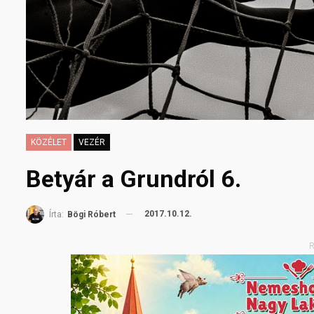
KÖZÉLET
VEZÉR
Betyár a Grundról 6.
2017.10.12.
Írta:
Bögi Róbert
R