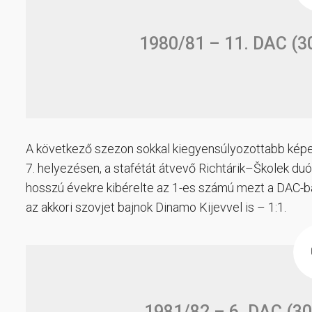
1980/81 – 11. DAC (30
A következő szezon sokkal kiegyensúlyozottabb képet
7. helyezésen, a stafétát átvevő Richtárik–Školek duó 
hosszú évekre kibérelte az 1-es számú mezt a DAC-b
az akkori szovjet bajnok Dinamo Kijevvel is – 1:1.
1981/82 – 6. DAC (30