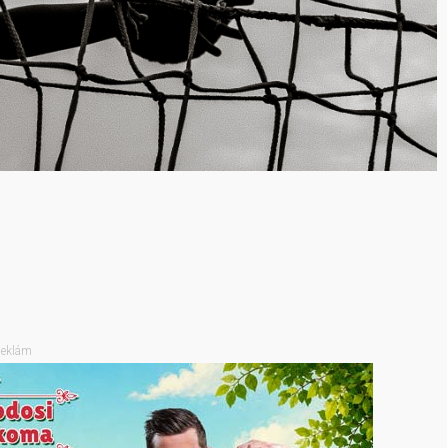
eklám