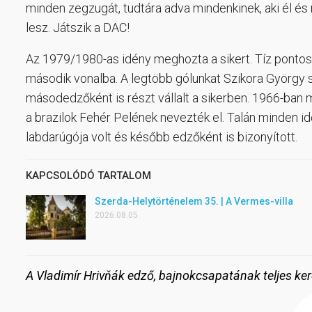
minden zegzugát, tudtára adva mindenkinek, aki él 
lesz. Játszik a DAC!
Az 1979/1980-as idény meghozta a sikert. Tíz pontos 
második vonalba. A legtöbb gólunkat Szikora György 
másodedzőként is részt vállalt a sikerben. 1966-ban 
a brazilok Fehér Pelének nevezték el. Talán minden id
labdarúgója volt és később edzőként is bizonyított.
KAPCSOLÓDÓ TARTALOM
Szerda-Helytörténelem 35. | A Vermes-villa
2026.08.05.
A Vladimír Hrivňák edző, bajnokcsapatának teljes ker