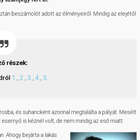
ztán beszámolót adott az élményeiről. Mindig az elejétől
ző részek:
dról
1.
,
2.
,
3.
,
4.
,
5.
árosba, és suhancként azonnal megtalálta a pályát. Mesélt
az esernyő is kéznél volt, de nem mindig az eső miatt.
n. Ahogy bejárta a lakás