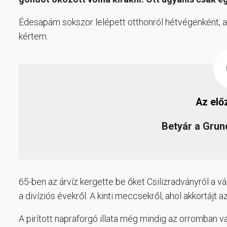
Édesapám sokszor lelépett otthonról hétvégenként, a
kértem.
Az elő
Betyár a Grun
65-ben az árvíz kergette be őket Csilizradványról a v
a divíziós évekről. A kinti meccsekről, ahol akkortájt 
A pirított napraforgó illata még mindig az orromban va