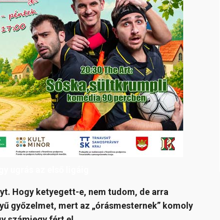
y ugrás az első ligáig
nyt. Hogy ketyegett-e, nem tudom, de arra
yű győzelmet, mert az „órásmesternek” komoly
y számjegy fért el.