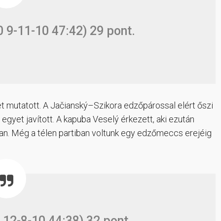
 9-11-10 47:42) 29 pont.
 mutatott. A Jačianský–Szikora edzőpárossal elért őszi
egyet javított. A kapuba Veselý érkezett, aki ezután
an. Még a télen partiban voltunk egy edzőmeccs erejéig
 12-8-10 44:38) 32 pont.