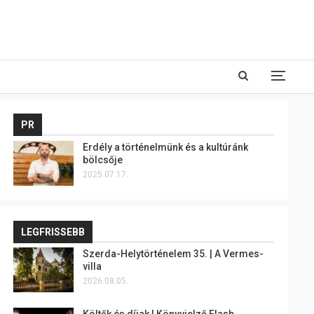
PR
Erdély a történelmünk és a kultúránk
bölcsője
2025.07.17.
LEGFRISSEBB
Szerda-Helytörténelem 35. | A Vermes-
villa
2026.08.05.
Költők és díjak | Könyvjelző Flash