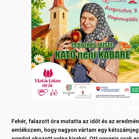
1980–1985, csak eg
Fehér, falazott óra mutatta az időt és az eredmé
emlékszem, hogy nagyon vártam egy kétszámjeg
gondot okozott volna kirakni. Ott ugyanis csak eg