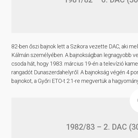
82-ben őszi bajnok lett a Szikora vezette DAC, aki me
Kálmán személyében. A bajnokságban legnagyobb vet
csoda hát, hogy 1983. március 19-én a televízió kamerá
rangadót Dunaszerdahelyről. A bajnokság végén 4 pont
bajnokot, a Győri ETO-t 2:1-re megvertük a hagyomány
1982/83 – 2. DAC (30