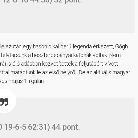
llé ezután egy hasonló kaliberű legenda érkezett, Gőgh
élytársunk a besztercebányai katonák voltak. Nem
i is élő adásban közvetítették a feljutásért vívott
tal maradtunk le az első helyről. De az aktuális magyar
os május 1-i gálán.
 19-6-5 62:31) 44 pont.