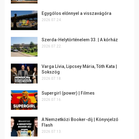
Egygólos előnnyel a visszavágóra
2026.07.24.
Szerda-Helytörténelem 33. | A kórház
2026.07.22.
Varga Lívia, Lipcsey Mária, Tóth Kata |
Sokszög
2026.07.18.
Supergirl (power) | Filmes
2026.07.16.
A Nemzetközi Booker-díj | Könyvjelző
Flash
2026.07.13.