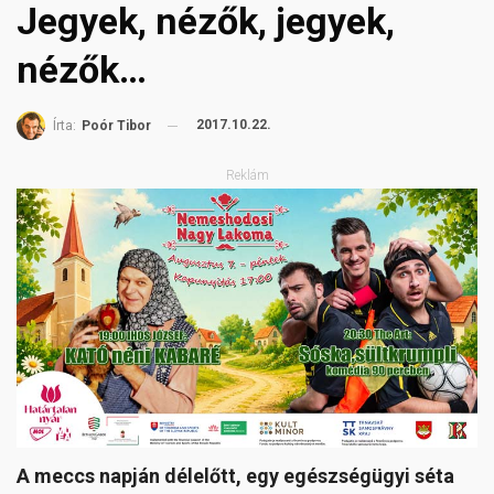
Jegyek, nézők, jegyek,
nézők…
2017.10.22.
Írta:
Poór Tibor
Reklám
A meccs napján délelőtt, egy egészségügyi séta