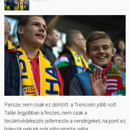
2026.05.17.
Persze, nem csak ez döntött: a Trencsén jobb volt.
Talán legjobban a feszes, nem csak a
területvédekezés jellemezte a vendégeket, na pont ez
hiányzik nekünk már elég régóta, néha