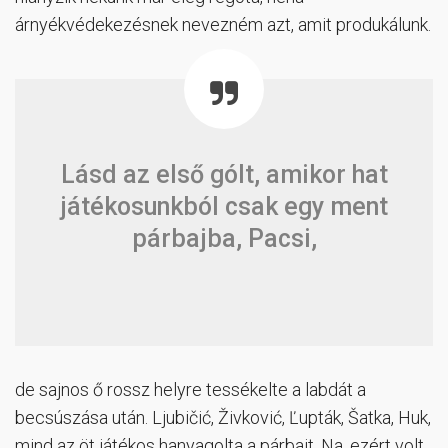
árnyékvédekezésnek nevezném azt, amit produkálunk.
Lásd az első gólt, amikor hat
játékosunkból csak egy ment
párbajba, Pacsi,
de sajnos ő rossz helyre tessékelte a labdát a
becsúszása után. Ljubičić, Živković, Ľupták, Šatka, Huk,
mind az öt játékos hanyagolta a párbajt. Na, ezért volt