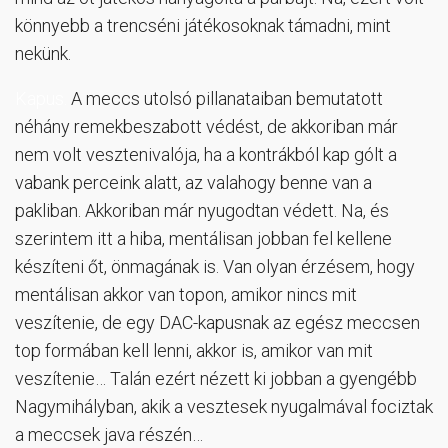
könnyebb a trencséni játékosoknak támadni, mint
nekünk.
Kapus.
A meccs utolsó pillanataiban bemutatott
néhány remekbeszabott védést, de akkoriban már
nem volt vesztenivalója, ha a kontrákból kap gólt a
vabank perceink alatt, az valahogy benne van a
pakliban. Akkoriban már nyugodtan védett. Na, és
szerintem itt a hiba, mentálisan jobban fel kellene
készíteni őt, önmagának is. Van olyan érzésem, hogy
mentálisan akkor van topon, amikor nincs mit
veszítenie, de egy DAC-kapusnak az egész meccsen
top formában kell lenni, akkor is, amikor van mit
veszítenie… Talán ezért nézett ki jobban a gyengébb
Nagymihályban, akik a vesztesek nyugalmával fociztak
a meccsek java részén…