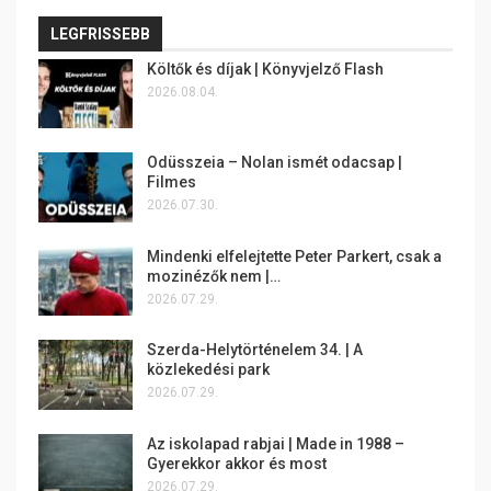
LEGFRISSEBB
Költők és díjak | Könyvjelző Flash
2026.08.04.
Odüsszeia – Nolan ismét odacsap |
Filmes
2026.07.30.
Mindenki elfelejtette Peter Parkert, csak a
mozinézők nem |…
2026.07.29.
Szerda-Helytörténelem 34. | A
közlekedési park
2026.07.29.
Az iskolapad rabjai | Made in 1988 –
Gyerekkor akkor és most
2026.07.29.