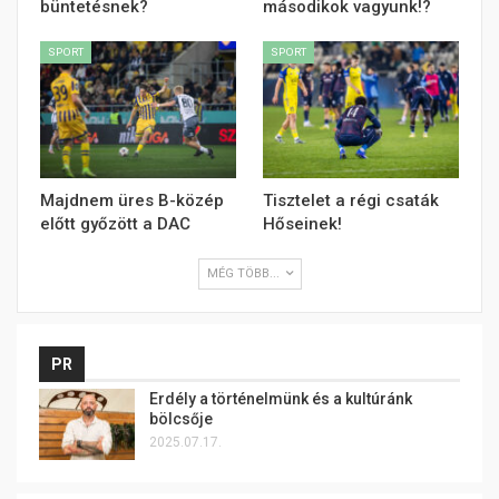
büntetésnek?
másodikok vagyunk!?
SPORT
SPORT
Majdnem üres B-közép
Tisztelet a régi csaták
előtt győzött a DAC
Hőseinek!
MÉG TÖBB...
PR
Erdély a történelmünk és a kultúránk
bölcsője
2025.07.17.