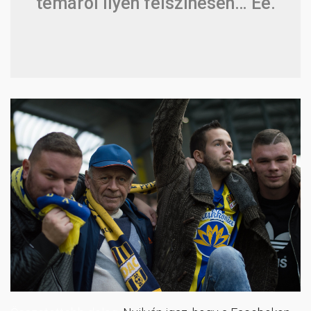
témáról ilyen felszínesen… Ee.