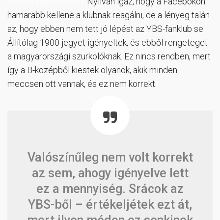
Összetettebb dolog.
Nyilván igaz, hogy a Facebokon
hamarabb kellene a klubnak reagálni, de a lényeg talán
az, hogy ebben nem tett jó lépést az YBS-fanklub se.
Állítólag 1900 jegyet igényeltek, és ebből rengeteget
a magyarországi szurkolóknak. Ez nincs rendben, mert
így a B-középből kiestek olyanok, akik minden
meccsen ott vannak, és ez nem korrekt.
Valószínűleg nem volt korrekt
az sem, ahogy igényelve lett
ez a mennyiség. Srácok az
YBS-ből – értékeljétek ezt át,