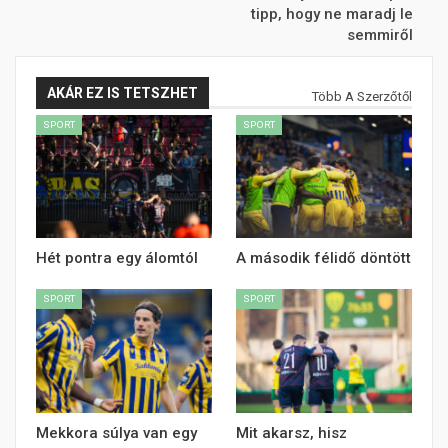
tipp, hogy ne maradj le
semmiről
AKÁR EZ IS TETSZHET
Több A Szerzőtől
SPORT
SPORT
Hét pontra egy álomtól
A második félidő döntött
SPORT
SPORT
Mekkora súlya van egy
Mit akarsz, hisz