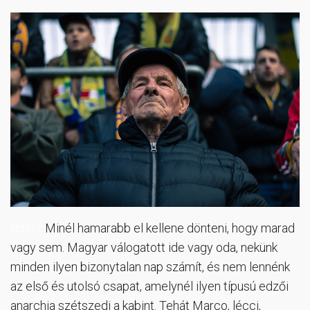
Rossi.
Minél hamarabb el kellene dönteni, hogy marad
vagy sem. Magyar válogatott ide vagy oda, nekünk
minden ilyen bizonytalan nap számít, és nem lennénk
az első és utolsó csapat, amelynél ilyen típusú edzői
anarchia szétszedi a kabint. Tehát Marco, lécci,