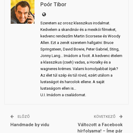
Poór Tibor
Szeretem az orosz klasszikus irodalmat.
Kedvelem a skandináv és a mexikói filmeket,
kedvenc rendezőm Martin Scorsese és Woody
Allen. Ezt a zenét szeretem hallgatni: Bruce
Springsteen, David Bowie, Peter Gabriel, Sting,
Jonny Lang... Imádom a focit. A kedvenc ételem
a klasszikus (cseh) vadas, a Horalky és a
wagneres krémes. Valami komolyabbat írjak?
Az élet túl szép és túl rövid, ezért utálom a
lustaságot és harcolok ellene. A saját
lustaságom ellen is…
U.I. Imádom a családomat.
ELŐZŐ
KÖVETKEZŐ
Handmade by vidu
Változott a Facebook
hírfolyama! – Íme pár