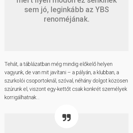
mert ilyen módon ez senkinek
sem jó, leginkább az YBS
renoméjának.
Tehát, a táblázatban még mindig előkelő helyen
vagyunk, de van mit javítani – a pályán, a klubban, a
szurkolói csoportoknál, szóval, néhány dolgot közösen
szúrunk el, viszont egy-kettőt csak konkrét személyek
korrigálhatnak…