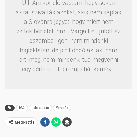
U.I. Amikor elolvastam, hogy sokan
azzal szivatták azokat, akik nem kaptak
a Slovanra jegyet, hogy miért nem
vettek bérletet, hm… Varga Peti jutott az
eszembe. Igen, nem mindenki
hajléktalan, de picit dédó az, aki nem
érti meg: nem mindenki tud megvenni
egy bérletet… Pici empátiát kérnék…
DAC
Labdarúgás
Vereség
Megosztás