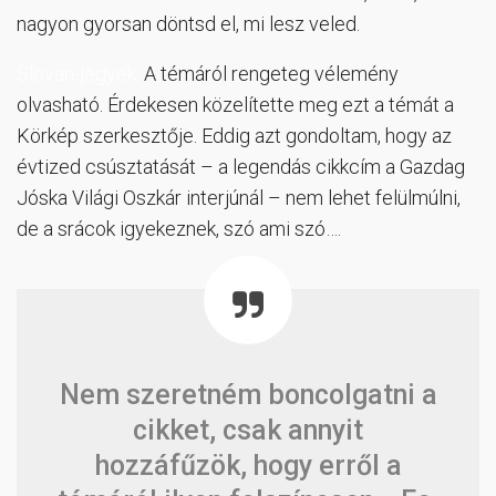
nagyon gyorsan döntsd el, mi lesz veled.
Slovan-jegyek.
A témáról rengeteg vélemény
olvasható. Érdekesen közelítette meg ezt a témát a
Körkép szerkesztője. Eddig azt gondoltam, hogy az
évtized csúsztatását – a legendás cikkcím a Gazdag
Jóska Világi Oszkár interjúnál – nem lehet felülmúlni,
de a srácok igyekeznek, szó ami szó….
Nem szeretném boncolgatni a
cikket, csak annyit
hozzáfűzök, hogy erről a