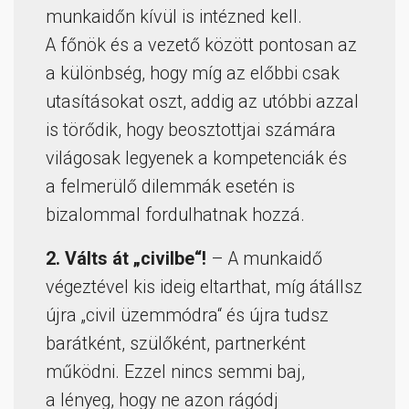
munkaidőn kívül is intézned kell.
A főnök és a vezető között pontosan az
a különbség, hogy míg az előbbi csak
utasításokat oszt, addig az utóbbi azzal
is törődik, hogy beosztottjai számára
világosak legyenek a kompetenciák és
a felmerülő dilemmák esetén is
bizalommal fordulhatnak hozzá.
2. Válts át „civilbe“!
– A munkaidő
végeztével kis ideig eltarthat, míg átállsz
újra „civil üzemmódra“ és újra tudsz
barátként, szülőként, partnerként
működni. Ezzel nincs semmi baj,
a lényeg, hogy ne azon rágódj