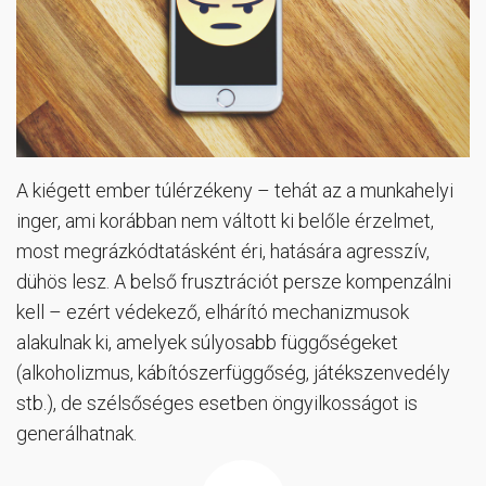
A kiégett ember túlérzékeny – tehát az a munkahelyi
inger, ami korábban nem váltott ki belőle érzelmet,
most megrázkódtatásként éri, hatására agresszív,
dühös lesz. A belső frusztrációt persze kompenzálni
kell – ezért védekező, elhárító mechanizmusok
alakulnak ki, amelyek súlyosabb függőségeket
(alkoholizmus, kábítószerfüggőség, játékszenvedély
stb.), de szélsőséges esetben öngyilkosságot is
generálhatnak.