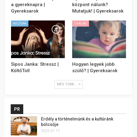
a gyereknapra |
központ nálunk?
Gyereksarok
Mutatjuk! | Gyereksarok
KULTÚRA
CSALÁD
Sipos Janka: Stressz |
Hogyan legyek jobb
KöltőToll
szülő? | Gyereksarok
MÉG TÖBB...
PR
Erdély a történelmünk és a kultúránk
bölcsője
2025.07.17.