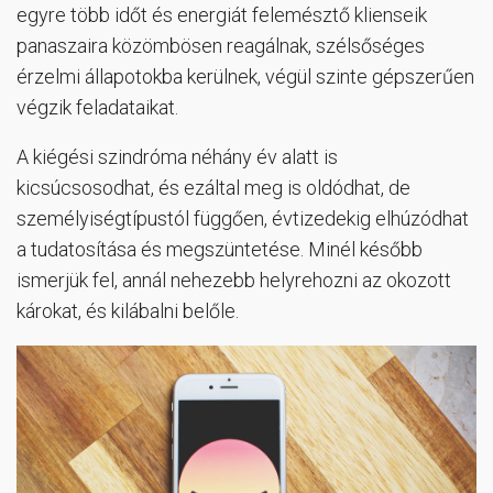
egyre több időt és energiát felemésztő klienseik
panaszaira közömbösen reagálnak, szélsőséges
érzelmi állapotokba kerülnek, végül szinte gépszerűen
végzik feladataikat.
A kiégési szindróma néhány év alatt is
kicsúcsosodhat, és ezáltal meg is oldódhat, de
személyiségtípustól függően, évtizedekig elhúzódhat
a tudatosítása és megszüntetése. Minél később
ismerjük fel, annál nehezebb helyrehozni az okozott
károkat, és kilábalni belőle.