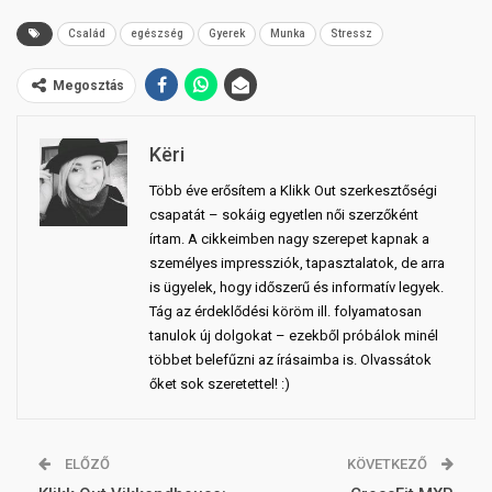
Család
egészség
Gyerek
Munka
Stressz
Megosztás
Këri
Több éve erősítem a Klikk Out szerkesztőségi
csapatát – sokáig egyetlen női szerzőként
írtam. A cikkeimben nagy szerepet kapnak a
személyes impressziók, tapasztalatok, de arra
is ügyelek, hogy időszerű és informatív legyek.
Tág az érdeklődési köröm ill. folyamatosan
tanulok új dolgokat – ezekből próbálok minél
többet belefűzni az írásaimba is. Olvassátok
őket sok szeretettel! :)
ELŐZŐ
KÖVETKEZŐ