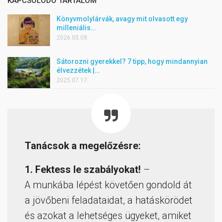
KAPCSOLÓDÓ TARTALOM
Könyvmolylárvák, avagy mit olvasott egy
milleniális…
2026.05.08.
Sátorozni gyerekkel? 7 tipp, hogy mindannyian
élvezzétek |…
2025.07.17.
Tanácsok a megelőzésre:
1. Fektess le szabályokat!
–
A munkába lépést követően gondold át
a jövőbeni feladataidat, a hatáskörödet
és azokat a lehetséges ügyeket, amiket