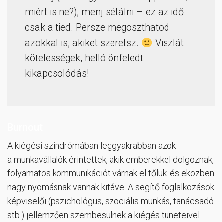
miért is ne?), menj sétálni – ez az idő
csak a tied. Persze megoszthatod
azokkal is, akiket szeretsz.
Viszlát
kötelességek, helló önfeledt
kikapcsolódás!
Burnout
A kiégési szindrómában leggyakrabban azok
a munkavállalók érintettek, akik emberekkel dolgoznak,
folyamatos kommunikációt várnak el tőlük, és eközben
nagy nyomásnak vannak kitéve. A segítő foglalkozások
képviselői (pszichológus, szociális munkás, tanácsadó
stb.) jellemzően szembesülnek a kiégés tüneteivel –