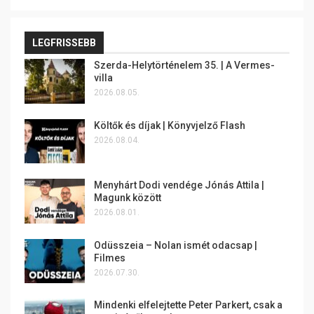
LEGFRISSEBB
Szerda-Helytörténelem 35. | A Vermes-
villa
2026.08.05.
Költők és díjak | Könyvjelző Flash
2026.08.04.
Menyhárt Dodi vendége Jónás Attila |
Magunk között
2026.08.01.
Odüsszeia – Nolan ismét odacsap |
Filmes
2026.07.30.
Mindenki elfelejtette Peter Parkert, csak a