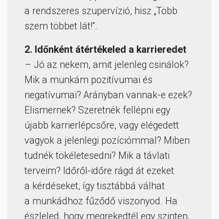
a rendszeres szupervízió, hisz „Több
szem többet lát!“.
2. Időnként átértékeled a karrieredet
– Jó az nekem, amit jelenleg csinálok?
Mik a munkám pozitívumai és
negatívumai? Arányban vannak-e ezek?
Elismernek? Szeretnék fellépni egy
újabb karrierlépcsőre, vagy elégedett
vagyok a jelenlegi pozíciómmal? Miben
tudnék tökéletesedni? Mik a távlati
terveim? Időről-időre rágd át ezeket
a kérdéseket, így tisztábbá válhat
a munkádhoz fűződő viszonyod. Ha
észleled, hogy megrekedtél egy szinten,