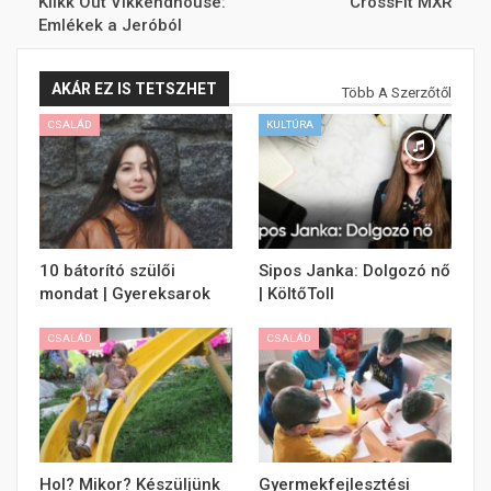
Klikk Out Vikkendhouse:
CrossFit MXR
Emlékek a Jeróból
AKÁR EZ IS TETSZHET
Több A Szerzőtől
CSALÁD
KULTÚRA
10 bátorító szülői
Sipos Janka: Dolgozó nő
mondat | Gyereksarok
| KöltőToll
CSALÁD
CSALÁD
Hol? Mikor? Készüljünk
Gyermekfejlesztési