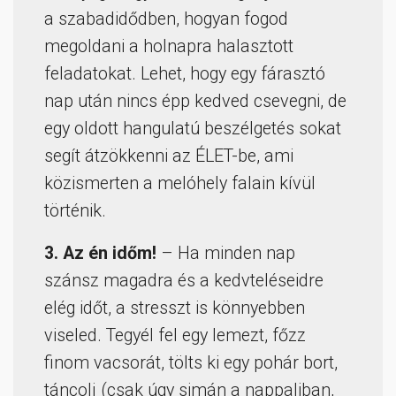
a szabadidődben, hogyan fogod
megoldani a holnapra halasztott
feladatokat. Lehet, hogy egy fárasztó
nap után nincs épp kedved csevegni, de
egy oldott hangulatú beszélgetés sokat
segít átzökkenni az ÉLET-be, ami
közismerten a melóhely falain kívül
történik.
3. Az én időm!
– Ha minden nap
szánsz magadra és a kedvteléseidre
elég időt, a stresszt is könnyebben
viseled. Tegyél fel egy lemezt, főzz
finom vacsorát, tölts ki egy pohár bort,
táncolj (csak úgy simán a nappaliban,