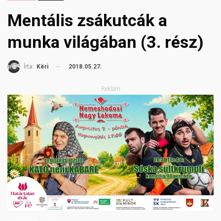
Mentális zsákutcák a
munka világában (3. rész)
2018.05.27.
Írta:
Këri
Reklám