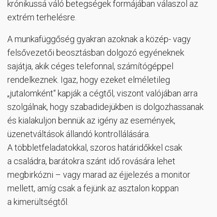
krónikussá váló betegségek formájában válaszol az
extrém terhelésre.
A munkafüggőség gyakran azoknak a közép- vagy
felsővezetői beosztásban dolgozó egyéneknek
sajátja, akik céges telefonnal, számítógéppel
rendelkeznek. Igaz, hogy ezeket elméletileg
„jutalomként“ kapják a cégtől, viszont valójában arra
szolgálnak, hogy szabadidejükben is dolgozhassanak
és kialakuljon bennük az igény az események,
üzenetváltások állandó kontrollálására.
A többletfeladatokkal, szoros határidőkkel csak
a családra, barátokra szánt idő rovására lehet
megbirkózni – vagy marad az éjjelezés a monitor
mellett, amíg csak a fejünk az asztalon koppan
a kimerültségtől.