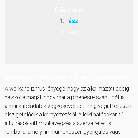
Előzmény:
1. rész
2. rész
Munkafüggőség – élet a munka csapdájában
A workaholizmus lényege, hogy az alkalmazott addig
hajszolja magát, hogy már a pihenésre szánt időt is
a munkafeladatok végzésével tölti, míg végül teljesen
elszigetelődik a környezetétől. A lelki hatásokon túl
a túlzásba vitt munkavégzés a szervezetet is
rombolja, amely immunrendszer-gyengülés vagy