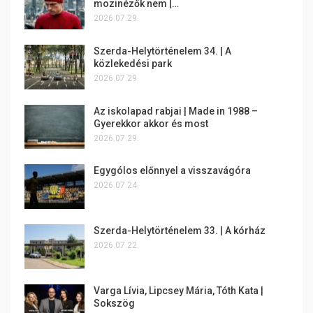
mozinézők nem |…
2026.07.29.
Szerda-Helytörténelem 34. | A
közlekedési park
2026.07.29.
Az iskolapad rabjai | Made in 1988 –
Gyerekkor akkor és most
2026.07.29.
Egygólos előnnyel a visszavágóra
2026.07.24.
Szerda-Helytörténelem 33. | A kórház
2026.07.22.
Varga Lívia, Lipcsey Mária, Tóth Kata |
Sokszög