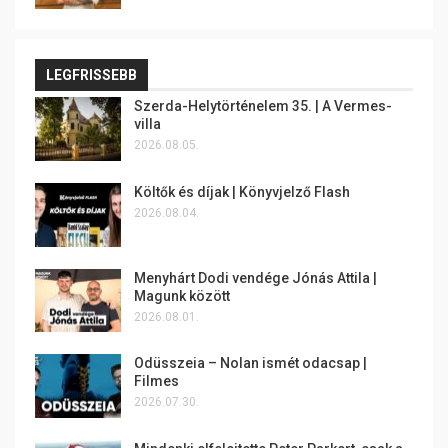
LEGFRISSEBB
Szerda-Helytörténelem 35. | A Vermes-
villa
2026.08.05.
Költők és díjak | Könyvjelző Flash
2026.08.04.
Menyhárt Dodi vendége Jónás Attila |
Magunk között
2026.08.01.
Odüsszeia – Nolan ismét odacsap |
Filmes
2026.07.30.