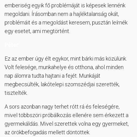
emberiség egyik fő problémáját is képesek lennénk
megoldani. Írásomban nem a hajléktalanság okát,
problémáit és a megoldást keresem, pusztán leírnék
egy esetet, ami megtörtént.
Péter
Ez az ember úgy élt egykor, mint bárki más közülünk.
Volt felesége, munkahelye és otthona, ahol minden
nap álomra tudta hajtani a fejét. Munkáját
megbecsülték, lakótelepi szomszédjai szerették,
tisztelték.
A sors azonban nagy terhet rótt rá és feleségére,
mivel többszöri próbálkozás ellenére sem érkezett a
gyermekáldás. Mivel szerettek volna egy gyermeket,
az örökbefogadás mellett döntöttek.