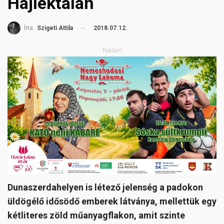
Hajléktalan
2018.07.12.
Írta:
Szigeti Attila
Reklám
Dunaszerdahelyen is létező jelenség a padokon
üldögélő idősödő emberek látványa, mellettük egy
kétliteres zöld műanyagflakon, amit szinte