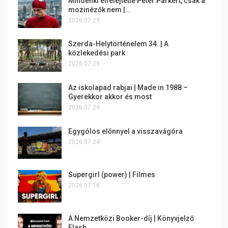
Mindenki elfelejtette Peter Parkert, csak a
mozinézők nem |…
2026.07.29.
Szerda-Helytörténelem 34. | A
közlekedési park
2026.07.29.
Az iskolapad rabjai | Made in 1988 –
Gyerekkor akkor és most
2026.07.29.
Egygólos előnnyel a visszavágóra
2026.07.24.
Supergirl (power) | Filmes
2026.07.16.
A Nemzetközi Booker-díj | Könyvjelző
Flash