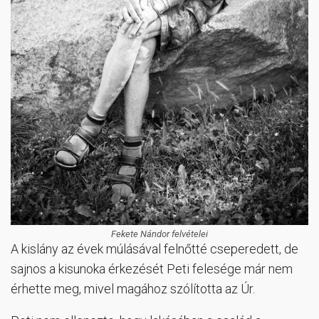
Fekete Nándor felvételei
A kislány az évek múlásával felnőtté cseperedett, de
sajnos a kisunoka érkezését Peti felesége már nem
érhette meg, mivel magához szólította az Úr.