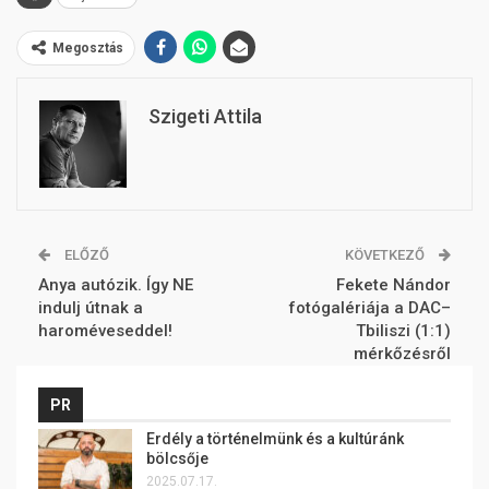
Megosztás
Szigeti Attila
ELŐZŐ
KÖVETKEZŐ
Anya autózik. Így NE
Fekete Nándor
indulj útnak a
fotógalériája a DAC–
haroméveseddel!
Tbiliszi (1:1)
mérkőzésről
PR
Erdély a történelmünk és a kultúránk
bölcsője
2025.07.17.