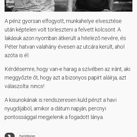
A pénz gyorsan elfogyott, munkahelye elvesztése
után képtelen volt törleszteni a felvett kölcsönt. A
lakásuk azon nyomban átkerült a hitelező nevére, és
Péter hatvan valahány évesen az utcára került, ahol
azóta is él.
Kérdésemre, hogy van-e harag a szívében az iránt, aki
meggyőzte őt, hogy azt a bizonyos papírt aláírja, azt
válaszolta: nincs!
A kisunokának is rendszeresen küld pénzt a havi
nyugdíjából, amikor a dátum napján, percnyi
pontossággal megjelenik a fogadott lánya.
Hajléktalan