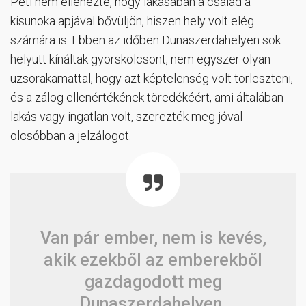
Peti nem ellenezte, hogy lakásában a család a
kisunoka apjával bővüljön, hiszen hely volt elég
számára is. Ebben az időben Dunaszerdahelyen sok
helyütt kínáltak gyorskölcsönt, nem egyszer olyan
uzsorakamattal, hogy azt képtelenség volt törleszteni,
és a zálog ellenértékének töredékéért, ami általában
lakás vagy ingatlan volt, szerezték meg jóval
olcsóbban a jelzálogot.
Van pár ember, nem is kevés,
akik ezekből az emberekből
gazdagodott meg
Dunaszerdahelyen.