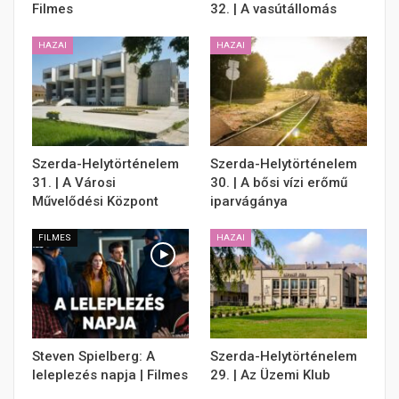
Filmes
32. | A vasútállomás
HAZAI
HAZAI
Szerda-Helytörténelem
Szerda-Helytörténelem
31. | A Városi
30. | A bősi vízi erőmű
Művelődési Központ
iparvágánya
FILMES
HAZAI
Steven Spielberg: A
Szerda-Helytörténelem
leleplezés napja | Filmes
29. | Az Üzemi Klub