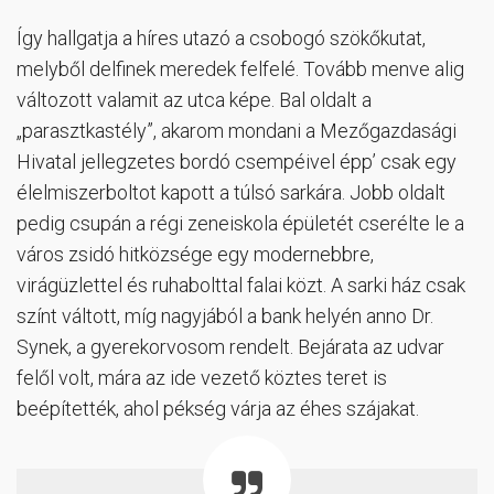
Így hallgatja a híres utazó a csobogó szökőkutat,
melyből delfinek meredek felfelé. Tovább menve alig
változott valamit az utca képe. Bal oldalt a
„parasztkastély”, akarom mondani a Mezőgazdasági
Hivatal jellegzetes bordó csempéivel épp’ csak egy
élelmiszerboltot kapott a túlsó sarkára. Jobb oldalt
pedig csupán a régi zeneiskola épületét cserélte le a
város zsidó hitközsége egy modernebbre,
virágüzlettel és ruhabolttal falai közt. A sarki ház csak
színt váltott, míg nagyjából a bank helyén anno Dr.
Synek, a gyerekorvosom rendelt. Bejárata az udvar
felől volt, mára az ide vezető köztes teret is
beépítették, ahol pékség várja az éhes szájakat.