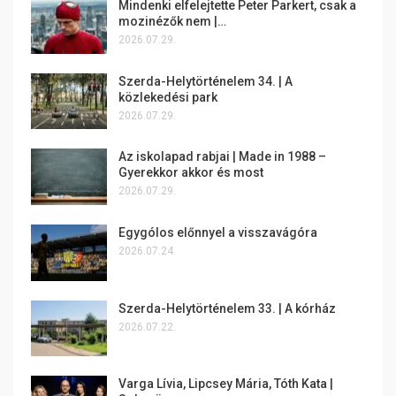
Mindenki elfelejtette Peter Parkert, csak a
mozinézők nem |…
2026.07.29.
Szerda-Helytörténelem 34. | A
közlekedési park
2026.07.29.
Az iskolapad rabjai | Made in 1988 –
Gyerekkor akkor és most
2026.07.29.
Egygólos előnnyel a visszavágóra
2026.07.24.
Szerda-Helytörténelem 33. | A kórház
2026.07.22.
Varga Lívia, Lipcsey Mária, Tóth Kata |