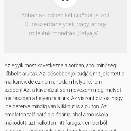
Abban az időben két cipőboltja volt
Dunaszerdahelynek, vagy, ahogy
mifelénk mondták „Batyája”…
Az egyik most következne a sorban, ahol minőségi
lábbelit árultak. Az idősebbek jól tudják, mit jelentett a
markanév, de ez nem a reklám helye, kérem
szépen! Azt a kávéházat sem nevezem meg, melyet
ma részben a helyén találunk. Az viszont biztos, hogy
ide betérve mindig van Klikkout is a pulton. Az
emeleten található a plébánia, ahol anno iskola
működött: azt hallottam, itt faragtak emberből
elvtársat. Tovább haladva a templom irányába, bal