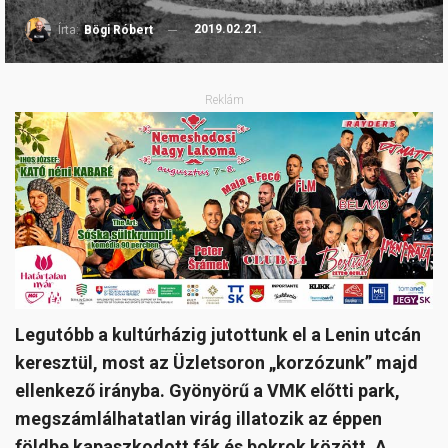
2019.02.21.
Írta:
Bögi Róbert
Reklám
Legutóbb a kultúrházig jutottunk el a Lenin utcán
keresztül, most az Üzletsoron „korzózunk” majd
ellenkező irányba. Gyönyörű a VMK előtti park,
megszámlálhatatlan virág illatozik az éppen
földbe kapaszkodott fák és bokrok között. A