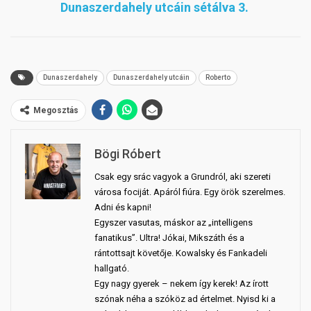
Dunaszerdahely utcáin sétálva 3.
Dunaszerdahely
Dunaszerdahely utcáin
Roberto
Megosztás
Bögi Róbert
Csak egy srác vagyok a Grundról, aki szereti
városa fociját. Apáról fiúra. Egy örök szerelmes.
Adni és kapni!
Egyszer vasutas, máskor az „intelligens
fanatikus”. Ultra! Jókai, Mikszáth és a
rántottsajt követője. Kowalsky és Fankadeli
hallgató.
Egy nagy gyerek – nekem így kerek! Az írott
szónak néha a szóköz ad értelmet. Nyisd ki a