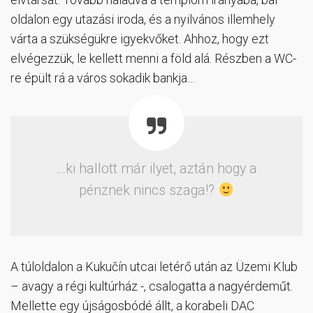
oldalon egy utazási iroda, és a nyilvános illemhely
várta a szükségükre igyekvőket. Ahhoz, hogy ezt
elvégezzük, le kellett menni a föld alá. Részben a WC-
re épült rá a város sokadik bankja…
…ki hallott már ilyet, aztán hogy a
pénznek nincs szaga!?
A túloldalon a Kukučín utcai letérő után az Üzemi Klub
– avagy a régi kultúrház -, csalogatta a nagyérdeműt.
Mellette egy újságosbódé állt, a korabeli DAC