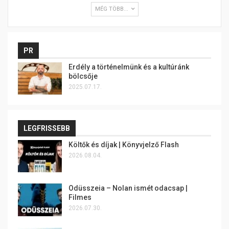
MÉG TÖBB...
PR
Erdély a történelmünk és a kultúránk
bölcsője
2025.07.17.
LEGFRISSEBB
Költők és díjak | Könyvjelző Flash
2026.08.04.
Odüsszeia – Nolan ismét odacsap |
Filmes
2026.07.30.