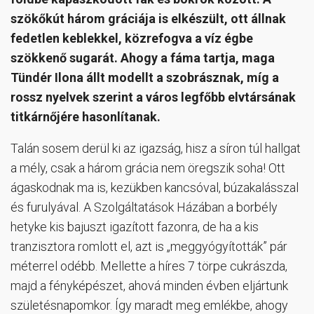
szökőkút három gráciája is elkészült, ott állnak
fedetlen keblekkel, közrefogva a víz égbe
szökkenő sugarát. Ahogy a fáma tartja, maga
Tündér Ilona állt modellt a szobrásznak, míg a
rossz nyelvek szerint a város legfőbb elvtársának
titkárnőjére hasonlítanak.
Talán sosem derül ki az igazság, hisz a síron túl hallgat
a mély, csak a három grácia nem öregszik soha! Ott
ágaskodnak ma is, kezükben kancsóval, búzakalásszal
és furulyával. A Szolgáltatások Házában a borbély
hetyke kis bajuszt igazított fazonra, de ha a kis
tranzisztora romlott el, azt is „meggyógyították” pár
méterrel odébb. Mellette a híres 7 törpe cukrászda,
majd a fényképészet, ahová minden évben eljártunk
születésnapomkor. Így maradt meg emlékbe, ahogy