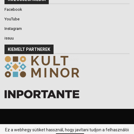
Facebook
YouTube
Instagram
issuu
KIEMELT PARTNEREK
Ez a webhegy sütiket hassznál, hogy javítani tudjon a felhasználói
© 2016-2026 - Klikk P.T. - Minden jog fenntartva.