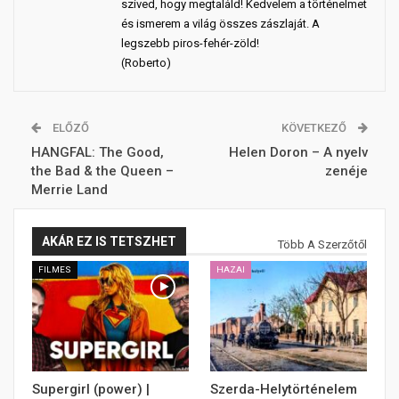
szíved, hogy megtaláld! Kedvelem a történelmet
és ismerem a világ összes zászlaját. A
legszebb piros-fehér-zöld!
(Roberto)
ELŐZŐ
KÖVETKEZŐ
HANGFAL: The Good,
Helen Doron – A nyelv
the Bad & the Queen –
zenéje
Merrie Land
AKÁR EZ IS TETSZHET
Több A Szerzőtől
FILMES
HAZAI
Supergirl (power) |
Szerda-Helytörténelem