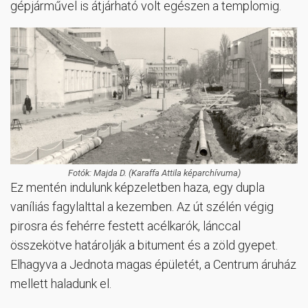
gépjárművel is átjárható volt egészen a templomig.
Fotók: Majda D. (Karaffa Attila képarchívuma)
Ez mentén indulunk képzeletben haza, egy dupla
vaníliás fagylalttal a kezemben. Az út szélén végig
pirosra és fehérre festett acélkarók, lánccal
összekötve határolják a bitument és a zöld gyepet.
Elhagyva a Jednota magas épületét, a Centrum áruház
mellett haladunk el.