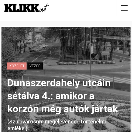
KÖZÉLET
VEZÉR
Dunaszerdahely utcáin
sétálva 4.: amikor a
korzón még autók jártak
(Szülővárosom megelevenedő történelmi
emlékei)