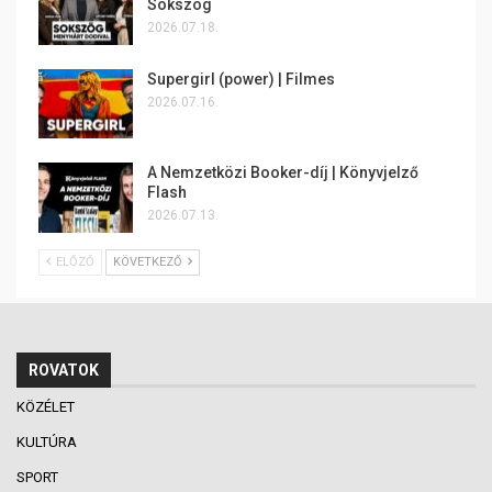
Sokszög
2026.07.18.
Supergirl (power) | Filmes
2026.07.16.
A Nemzetközi Booker-díj | Könyvjelző
Flash
2026.07.13.
ELŐZŐ
KÖVETKEZŐ
ROVATOK
KÖZÉLET
KULTÚRA
SPORT