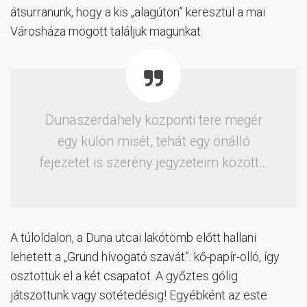
átsurranunk, hogy a kis „alagúton” keresztül a mai
Városháza mögött találjuk magunkat.
Dunaszerdahely központi tere megér
egy külön misét, tehát egy önálló
fejezetet is szerény jegyzeteim között…
A túloldalon, a Duna utcai lakótömb előtt hallani
lehetett a „Grund hívogató szavát”: kő-papír-olló, így
osztottuk el a két csapatot. A győztes gólig
játszottunk vagy sötétedésig! Egyébként az este