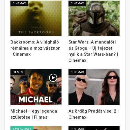
CINEMAX
CINEMAX
Backrooms: A világháló
Star Wars: A mandalóri
rémálma a mozivásznon
és Grogu – Új fejezet
| Cinemax
nyílik a Star Wars-ban? |
Cinemax
FILMES
CINEMAX
Michael – egy legenda
Az ördög Pradát visel 2 |
születése | Filmes
Cinemax
KÁVÉSZÜNET
CINEMAX