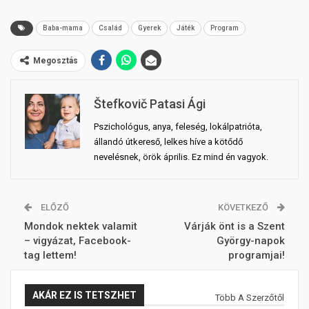
Baba-mama
Család
Gyerek
Játék
Program
Megosztás
Štefkovič Patasi Ági
Pszichológus, anya, feleség, lokálpatrióta,
állandó útkereső, lelkes híve a kötődő
nevelésnek, örök április. Ez mind én vagyok.
ELŐZŐ
KÖVETKEZŐ
Mondok nektek valamit
Várják önt is a Szent
– vigyázat, Facebook-
György-napok
tag lettem!
programjai!
AKÁR EZ IS TETSZHET
Több A Szerzőtől