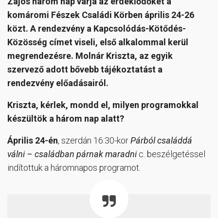
Zajos három nap várja az érdeklődőket a
komáromi Fészek Családi Körben április 24-26
közt. A rendezvény a Kapcsolódás-Kötődés-
Közösség címet viseli, első alkalommal kerül
megrendezésre. Molnár Kriszta, az egyik
szervező adott bővebb tájékoztatást a
rendezvény előadásairól.
Kriszta, kérlek, mondd el, milyen programokkal
készültök a három nap alatt?
Április 24-én
, szerdán 16:30-kor
Párból családdá
válni – családban párnak maradni
c. beszélgetéssel
indítottuk a háromnapos programot.