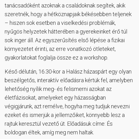
tanácsadóként azoknak a családoknak segítek, akik
szeretnék, hogy a hétköznapjaik békésebben teljenek
– hiszen sok esetben a viselkedési problémák,
nyűgös helyzetek hátterében a gyerekeinket érő túl
sok inger áll. Az egyszerűsítés első lépése a fizikai
környezetet érinti, az erre vonatkozó ötleteket,
gyakorlatokat foglalja össze ez a workshop.
Késő délután, 16.30-kor a Halász házaspárt egy olyan
beszélgetős, interaktív előadásra kértük fel, amelyben
lehetőség nyílik meg- és felismerni azokat az
életfázisokat, amelyeket egy házasságban
végigjárunk, azt remélve, hogyha meg tudjuk nevezni
ezeket és ismerjük a jellemzőiket, könnyebb lesz a
rajtuk keresztül vezető út. Előadásuk címe: És
boldogan éltek, amíg meg nem haltak.