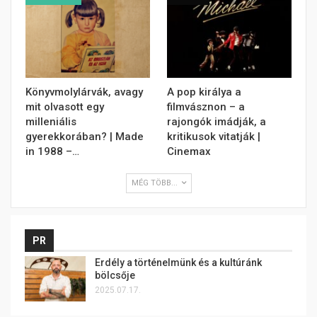
Könyvmolylárvák, avagy
A pop királya a
mit olvasott egy
filmvásznon – a
milleniális
rajongók imádják, a
gyerekkorában? | Made
kritikusok vitatják |
in 1988 –…
Cinemax
MÉG TÖBB...
PR
Erdély a történelmünk és a kultúránk
bölcsője
2025.07.17.