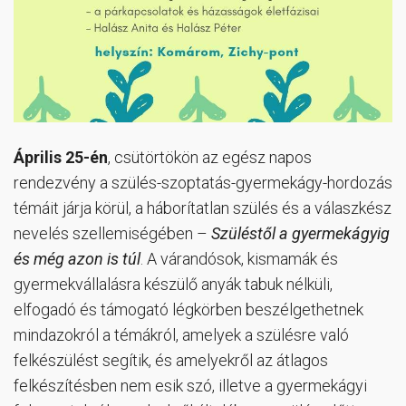
Április 25-én
, csütörtökön az egész napos
rendezvény a szülés-szoptatás-gyermekágy-hordozás
témáit járja körül, a háborítatlan szülés és a válaszkész
nevelés szellemiségében –
Szüléstől a gyermekágyig
és még azon is túl
. A várandósok, kismamák és
gyermekvállalásra készülő anyák tabuk nélküli,
elfogadó és támogató légkörben beszélgethetnek
mindazokról a témákról, amelyek a szülésre való
felkészülést segítik, és amelyekről az átlagos
felkészítésben nem esik szó, illetve a gyermekágyi