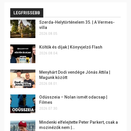
LEGFRISSEBB
Szerda-Helytörténelem 35. | A Vermes-
villa
2026.08.05.
Költők és díjak | Könyvjelző Flash
2026.08.04.
Menyhárt Dodi vendége Jónás Attila |
Magunk között
2026.08.01.
Odüsszeia – Nolan ismét odacsap |
Filmes
2026.07.30.
Mindenki elfelejtette Peter Parkert, csak a
mozinézők nem |…