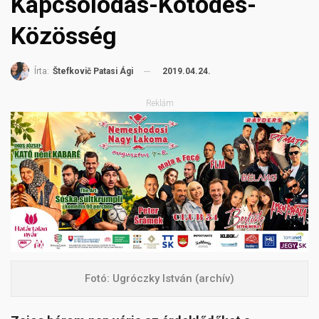
Kapcsolódás-Kötődés-
Közösség
2019.04.24.
Írta:
Štefkovič Patasi Ági
Reklám
Fotó: Ugróczky István (archív)