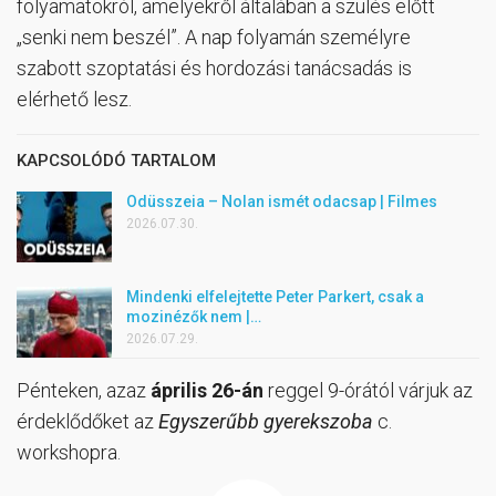
folyamatokról, amelyekről általában a szülés előtt
„senki nem beszél”. A nap folyamán személyre
szabott szoptatási és hordozási tanácsadás is
elérhető lesz.
KAPCSOLÓDÓ TARTALOM
Odüsszeia – Nolan ismét odacsap | Filmes
2026.07.30.
Mindenki elfelejtette Peter Parkert, csak a
mozinézők nem |…
2026.07.29.
Pénteken, azaz
április 26-án
reggel 9-órától várjuk az
érdeklődőket az
Egyszerűbb gyerekszoba
c.
workshopra.