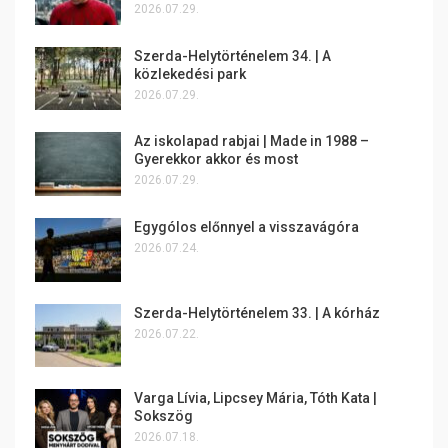
2026.07.29.
Szerda-Helytörténelem 34. | A
közlekedési park
2026.07.29.
Az iskolapad rabjai | Made in 1988 –
Gyerekkor akkor és most
2026.07.29.
Egygólos előnnyel a visszavágóra
2026.07.24.
Szerda-Helytörténelem 33. | A kórház
2026.07.22.
Varga Lívia, Lipcsey Mária, Tóth Kata |
Sokszög
2026.07.18.