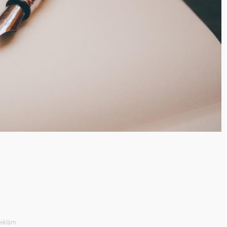
eklám