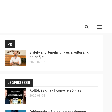
PR
Erdély a történelmünk és a kultúránk
bölcsője
2025.07.17.
LEGFRISSEBB
Költők és díjak | Könyvjelző Flash
2026.08.04.
Odüsszeia – Nolan ismét odacsap |