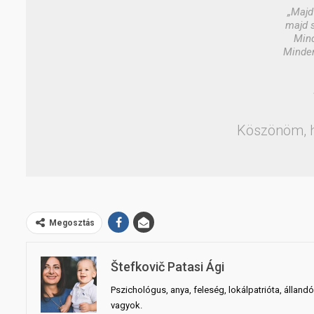
„Majd
majd 
Mind
Minden
Köszönöm, h
Megosztás
Štefkovič Patasi Ági
Pszichológus, anya, feleség, lokálpatrióta, állandó
vagyok.