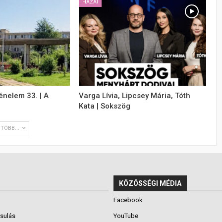
HAZAI
énelem 33. | A
Varga Lívia, Lipcsey Mária, Tóth
Kata | Sokszög
TÖBB...
KÖZÖSSÉGI MÉDIA
Facebook
rsulás
YouTube