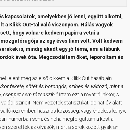
kapcsolatok, amelyekben jó lenni, együtt alkotni,
lt a Klikk Out-tal való viszonyom. Hálás vagyok
esett, hogy volna-e kedvem papírra vetni a
 mozgatórugója az egy éves fiam volt. Volt kedvem
erekek is, mindig akadt egy jó téma, ami a lábunk
 hordok évek óta. Megcsodáltam őket, leporoltam és
l jelent meg az első cikkem a Klikk Out hasábjain.
or fekete, sötét és borongós, színes és változó, mint a
p, cseppet sem rózsaszín.”
Írtam ezt a rovatról akkor, s
lódi színeit. Nem vezetek statisztikát, de hat év alatt
sallóközi ember, hasznos közösség, vagy érdekes könyv,
iában, humorban sem, és néha megforgattam a kést a
yon szerették az olvasók, mert a sorok között gyakran