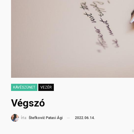
KÁVÉSZÜNET
VEZÉR
Végszó
2022.06.14.
Írta:
Štefkovič Patasi Ági
R