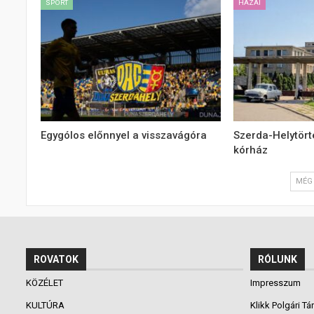
SPORT
HAZAI
Egygólos előnnyel a visszavágóra
Szerda-Helytört
kórház
MÉG 
ROVATOK
RÓLUNK
KÖZÉLET
Impresszum
KULTÚRA
Klikk Polgári Tá