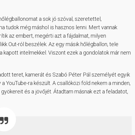
hőlégballonomat a sok jó szóval, szeretettel,
tha tudok még máshol is hasznos lenni. Mert vannak
ítik az embert, megérti azt a fájdalmat, milyen
ikk Out-ról beszélek. Az egy másik hőlégballon, tele
tra kapott intelmekkel. Viszont ezek a gondolatok már nem
dott teret, kamerát és Szabó Péter Pál személyét egyik
a YouTube-ra készült. A csallóközi föld nekem a minden,
gyökereit és a jövőjét. Átadtam másnak ezt a feladatot,