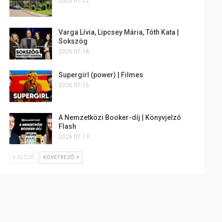
2026.07.22.
Varga Lívia, Lipcsey Mária, Tóth Kata |
Sokszög
2026.07.18.
Supergirl (power) | Filmes
2026.07.16.
A Nemzetközi Booker-díj | Könyvjelző
Flash
2026.07.13.
ELŐZŐ
KÖVETKEZŐ