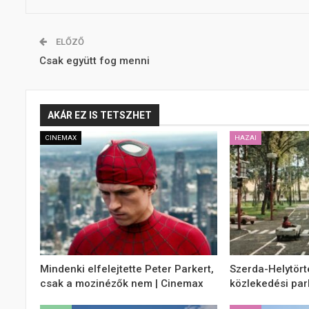
ELŐZŐ
Csak együtt fog menni
AKÁR EZ IS TETSZHET
CINEMAX
HAZAI
Mindenki elfelejtette Peter Parkert,
Szerda-Helytört
csak a mozinézők nem | Cinemax
közlekedési par