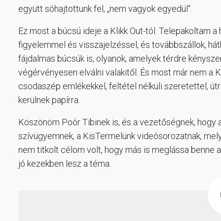
együtt sóhajtottunk fel, „nem vagyok egyedül“.
Ez most a búcsú ideje a Klikk Out-tól. Telepakoltam a 
figyelemmel és visszajelzéssel, és továbbszállok, há
fájdalmas búcsúk is, olyanok, amelyek térdre kényszer
végérvényesen elválni valakitől. És most már nem a Kl
csodaszép emlékekkel, feltétel nélküli szeretettel, ú
kerülnek papírra.
Köszönöm Poór Tibinek is, és a vezetőségnek, hogy a
szívügyemnek, a KisTermelünk videósorozatnak, mely 
nem titkolt célom volt, hogy más is meglássa benne a 
jó kezekben lesz a téma.