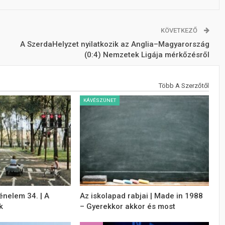
KÖVETKEZŐ
A SzerdaHelyzet nyilatkozik az Anglia–Magyarország
(0:4) Nemzetek Ligája mérkőzésről
Több A Szerzőtől
KÁVÉSZÜNET
énelem 34. | A
Az iskolapad rabjai | Made in 1988
k
– Gyerekkor akkor és most