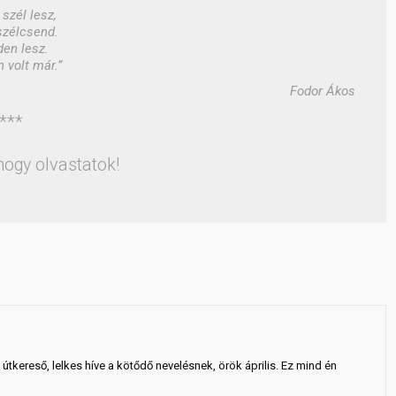
 szél lesz,
szélcsend.
en lesz.
 volt már.”
Fodor Ákos
***
ogy olvastatok!
 útkereső, lelkes híve a kötődő nevelésnek, örök április. Ez mind én