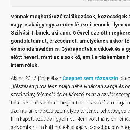
Vannak meghatározó találkozások, közösségek és 
vagy csak úgy egyszerűen létezni bennük. Ilyen vo
Szilvási Tibinek, aki anno 6 évvel ezelőtt megker
gondolataimat, érzéseimet, amelyeknek akkor fő
és mondanivalóm is. Gyarapodtak a cikkek és a gy
előtt hevert, mint az a sok kő, amit a táskámban
írtam róluk.
Akkor, 2016 júniusában
Cseppet sem rózsaszín
címme
„Vészesen piros lesz, majd néha vidáman sárga és olyk
szivárvány, felemelő és hullámzó, mint a szülői szere
talán sikerült valóban megmutatni mások és a magam va
számtalan érdekes személyes történet, tehetséges c
film kapott szót és figyelmet. Nem volt hiány önirón
szívemben – a kattintások alapján, ezeket bizony nag