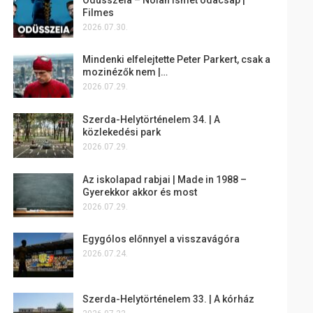
Filmes
2026.07.30.
Mindenki elfelejtette Peter Parkert, csak a
mozinézők nem |…
2026.07.29.
Szerda-Helytörténelem 34. | A
közlekedési park
2026.07.29.
Az iskolapad rabjai | Made in 1988 –
Gyerekkor akkor és most
2026.07.29.
Egygólos előnnyel a visszavágóra
2026.07.24.
Szerda-Helytörténelem 33. | A kórház