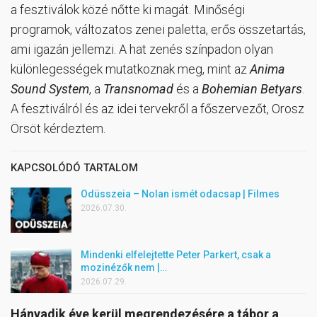
a fesztiválok közé nőtte ki magát. Minőségi
programok, változatos zenei paletta, erős összetartás,
ami igazán jellemzi. A hat zenés színpadon olyan
különlegességek mutatkoznak meg, mint az
Anima
Sound System
, a
Transnomad
és a
Bohemian Betyars
.
A fesztiválról és az idei tervekről a főszervezőt, Orosz
Örsöt kérdeztem.
KAPCSOLÓDÓ TARTALOM
Odüsszeia – Nolan ismét odacsap | Filmes
2026.07.30.
Mindenki elfelejtette Peter Parkert, csak a
mozinézők nem |…
2026.07.29.
Hányadik éve kerül megrendezésére a tábor a