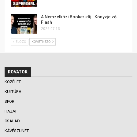
A Nemzetközi Booker-díj | Könyvjelző
Flash
2026.07.13.
ELŐZŐ
KÖVETKEZŐ
ROVATOK
KÖZÉLET
KULTÚRA
SPORT
HAZAI
CSALÁD
KÁVÉSZÜNET