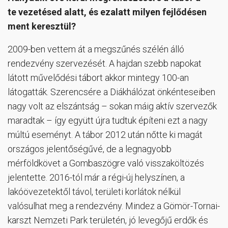
te vezetésed alatt, és ezalatt milyen fejlődésen
ment keresztül?
2009-ben vettem át a megszűnés szélén álló
rendezvény szervezését. A hajdan szebb napokat
látott művelődési tábort akkor mintegy 100-an
látogatták. Szerencsére a Diákhálózat önkénteseiben
nagy volt az elszántság – sokan máig aktív szervezők
maradtak – így együtt újra tudtuk építeni ezt a nagy
múltú eseményt. A tábor 2012 után nőtte ki magát
országos jelentőségűvé, de a legnagyobb
mérföldkövet a Gombaszögre való visszaköltözés
jelentette. 2016-tól már a régi-új helyszínen, a
lakóövezetektől távol, területi korlátok nélkül
valósulhat meg a rendezvény. Mindez a Gömör-Tornai-
karszt Nemzeti Park területén, jó levegőjű erdők és