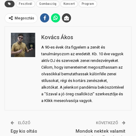
Fesztivál
Gombaszög
Koncert
Program
Megosztás
Kovács Ákos
A 90-es évek óta figyelem a zenét és
tanulmányozom az eredetét. Kb. 10 éve vagyok
aktív DJ és szervezek zenei rendezvényeket.
Célom, hogy ismereteimet megoszthassam az
olvasókkal bemutathassak különféle zenei
stílusokat, régi és kortárs zenészeket,
alkotókat. A jelenkori pandémia beköszöntével
a "Szaval a jó öreg csallóközi" szerkesztője és
a Klikk meseolvasója vagyok.
ELŐZŐ
KÖVETKEZŐ
Egy kis oltás
Mondok nektek valamit