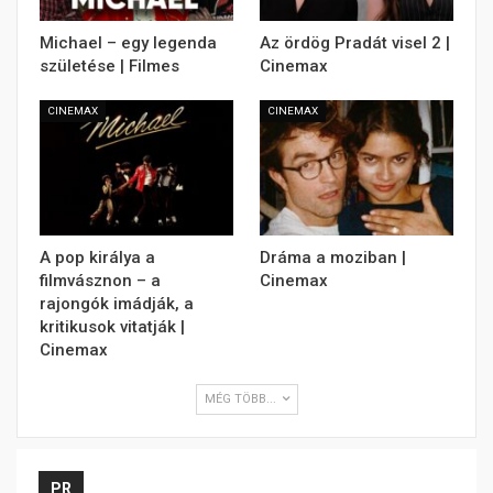
Michael – egy legenda
Az ördög Pradát visel 2 |
születése | Filmes
Cinemax
CINEMAX
CINEMAX
A pop királya a
Dráma a moziban |
filmvásznon – a
Cinemax
rajongók imádják, a
kritikusok vitatják |
Cinemax
MÉG TÖBB...
PR