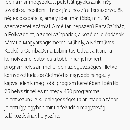
Idén a már megszokott palettát igyekszünk még
tovább színesíteni. Ehhez járul hozzá a társszervezők
népes csapata is, amely idén már több, mint 30
szervezetet számlál. A méltán népszerű PajtaSzínház,
a Folkszöglet, a zenei színpadok, a közéleti előadások
sátrai, a Magyarságismereti Műhely, a Kézműves
Kuckó, a GombaOvi, a Labirintus Udvar, a Korona
komolyzenei sátor és a többi, már jól ismert
programhelyszín mellé idén az egészséges, illetve
környezettudatos életmód is nagyobb hangsúlyt
kapva jelenik meg több program keretében. Idén kb.
25 helyszínnel és mintegy 450 programmal
jelentkezünk. A különlegességet talán maga a tábor
jelenti így, egyben mint a felvidéki magyarság
találkozásának helyszíne.