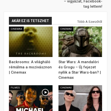
– vigyázat, Facebook-
tag lettem!
AKÁR EZ IS TETSZHET
Több A Szerzőtől
CINEMAX
CINEMAX
Backrooms: A világháló
Star Wars: A mandalóri
rémálma a mozivásznon
és Grogu – Új fejezet
| Cinemax
nyílik a Star Wars-ban? |
Cinemax
FILMES
CINEMAX