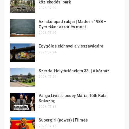
közlekedési park
2026.07.29.
Az iskolapad rabjai | Made in 1988 –
Gyerekkor akkor és most
2026.07.29.
Egygólos előnnyel a visszavágóra
2026.07.24.
Szerda-Helytörténelem 33. | A kórház
2026.07.22.
Varga Lívia, Lipcsey Mária, Tóth Kata |
Sokszög
2026.07.18.
Supergirl (power) | Filmes
2026.07.16.