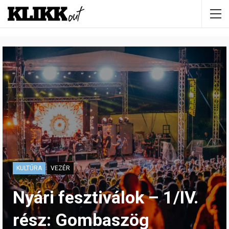
KULTÚRA
VEZÉR
Nyári fesztiválok – 1/IV.
rész: Gombaszög