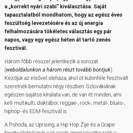
a „korrekt nyári szabi” kiválasztása. Saját
tapasztalatból mondhatom, hogy az egész éves
feszültség levezetésére és az új energia
felhalmozására tökéletes választás egy pár
napos, vagy egy egész héten át tartó zenés
fesztivál.
Három főbb résszel jelentkezik a sorozat
(
weboldalunkon a három részt tovább bontjuk
).
Kezdjük az elsővel idehaza, ahol öt különféle fesztivált
szeretnék bemutatni négy részben. Szlovákiának
egészen sajátos kínálata van, de van itt minden, ami
kell: multikulti, diáktábor, reggae-, rock-, metál-, blues-,
hiphop- és EDM-fesztivál is.
A Pohoda, az Uprising, a Hip Hop Žije és a Grape
fesztiválokról már szó esett, most következzék a