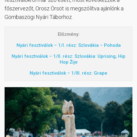
főszervezőt, Orosz Örsöt is megszólítva ajánlónk a
Gömbaszögi Nyári Táborhoz.
Előzmény:
Nyári fesztiválok – 1/I. rész: Szlovákia – Pohoda
Nyári fesztiválok – 1/II. rész: Szlovákia: Uprising, Hip
Hop Žije
Nyári fesztiválok – 1/III. rész: Grape