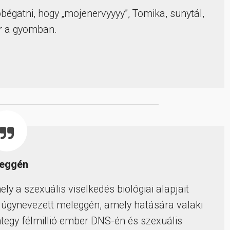
bégatni, hogy „mojenervyyyy”, Tomika, sunytál,
r a gyomban.
leggén
y a szexuális viselkedés biológiai alapjait
k úgynevezett meleggén, amely hatására valaki
tegy félmillió ember DNS-én és szexuális