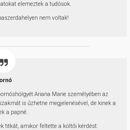
datokat elemeztek a tudósok.
aszerdahelyen nem voltak!
ornó
pornóshölgyét Ariana Marie személyében az
zakmát is űzhetne megjelenésével, de kinek a
ek a papné.
titkát, amikor feltette a költői kérdést: