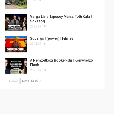
2026.07.22.
Varga Lívia, Lipcsey Mária, Tóth Kata |
Sokszög
2026.07.18.
Supergirl (power) | Filmes
2026.07.16.
A Nemzetközi Booker-díj | Könyvjelző
Flash
2026.07.13.
ELŐZŐ
KÖVETKEZŐ