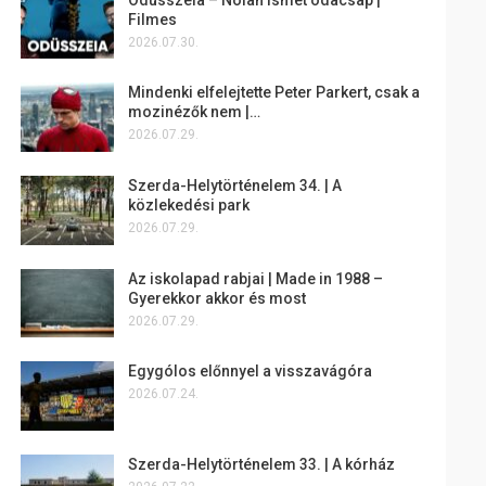
Filmes
2026.07.30.
Mindenki elfelejtette Peter Parkert, csak a
mozinézők nem |…
2026.07.29.
Szerda-Helytörténelem 34. | A
közlekedési park
2026.07.29.
Az iskolapad rabjai | Made in 1988 –
Gyerekkor akkor és most
2026.07.29.
Egygólos előnnyel a visszavágóra
2026.07.24.
Szerda-Helytörténelem 33. | A kórház