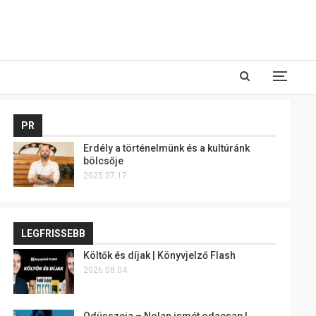
PR
Erdély a történelmünk és a kultúránk
bölcsője
2025.07.17.
LEGFRISSEBB
Költők és díjak | Könyvjelző Flash
2026.08.04.
Odüsszeia – Nolan ismét odacsap |