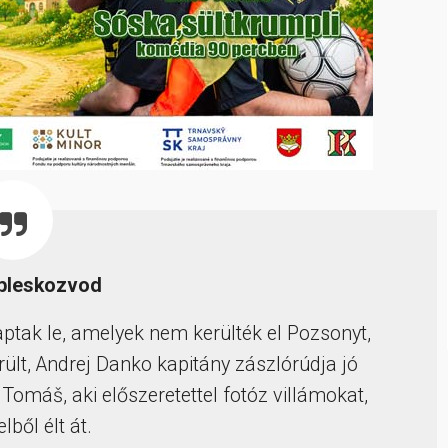
 bleskozvod
ptak le, amelyek nem kerülték el Pozsonyt,
ült, Andrej Danko kapitány zászlórúdja jó
g Tomáš, aki előszeretettel fotóz villámokat,
lből élt át.