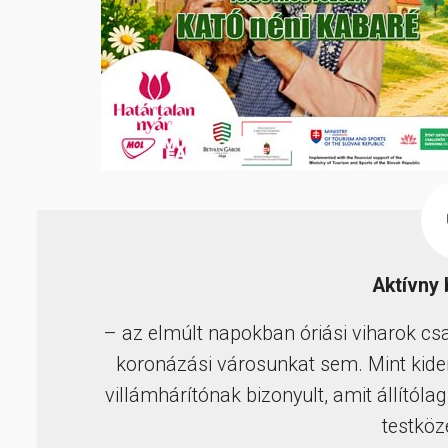
Aktívny
– az elmúlt napokban óriási viharok csa
koronázási városunkat sem. Mint kider
villámhárítónak bizonyult, amit állítóla
testköze