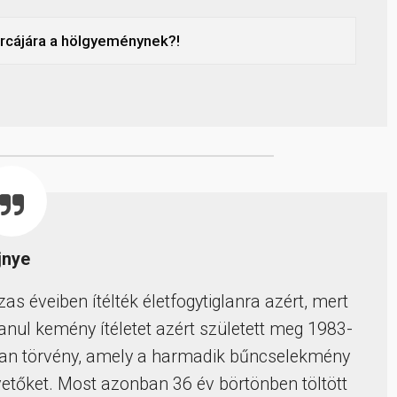
orcájára a hölgyeménynek?!
jnye
 éveiben ítélték életfogytiglanra azért, mert
lanul kemény ítéletet azért született meg 1983-
yan törvény, amely a harmadik bűncselekmény
etőket. Most azonban 36 év börtönben töltött