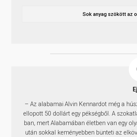
Sok anyag szökött az 
E
– Az alabamai Alvin Kennardot még a húszas
ellopott 50 dollárt egy pékségből. A szokat
ban, mert Alabamában életben van egy ol
után sokkal keményebben bünteti az elköv