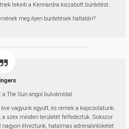
ttnek tekinti a Kennardra kiszabott büntetést.
rnének meg ilyen büntetések hallatán?
ingers
t a The Sun angol bulvároldal.
 éve vagyunk együtt, és remek a kapcsolatunk.
k, a szex minden területét felfedeztük. Sokszor
 nagyon élveztünk, hatalmas adrenalinlöketet