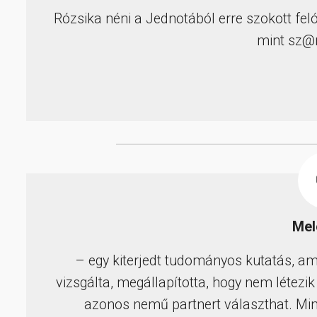
Rózsika néni a Jednotából erre szokott feló
mint sz@
Me
– egy kiterjedt tudományos kutatás, amel
vizsgálta, megállapította, hogy nem létezi
azonos nemű partnert választhat. Min