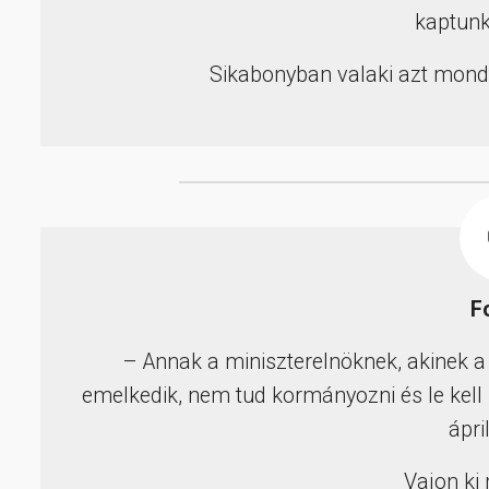
kaptunk
Sikabonyban valaki azt mondt
F
– Annak a miniszterelnöknek, akinek a 
emelkedik, nem tud kormányozni és le kel
ápri
Vajon ki