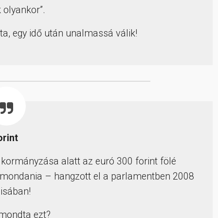
 olyankor”.
a, egy idő után unalmassá válik!
orint
kormányzása alatt az euró 300 forint fölé
l mondania – hangzott el a parlamentben 2008
lisában!
 mondta ezt?