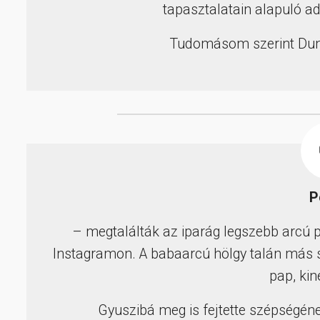
tapasztalatain alapuló a
Tudomásom szerint Dun
P
– megtalálták az iparág legszebb arcú 
Instagramon. A babaarcú hölgy talán más s
pap, kin
Gyuszibá meg is fejtette szépségének 