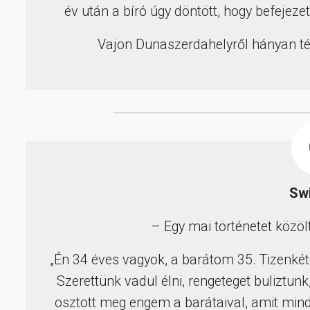
év után a bíró úgy döntött, hogy befejeze
Vajon Dunaszerdahelyről hányan té
Sw
– Egy mai történetet közöl
„Én 34 éves vagyok, a barátom 35. Tizenkét
Szerettünk vadul élni, rengeteget buliztun
osztott meg engem a barátaival, amit mind