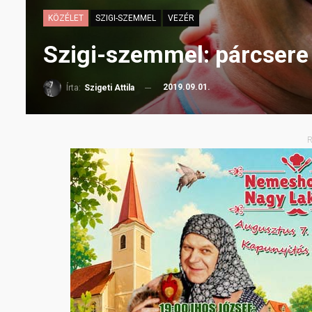
KÖZÉLET
SZIGI-SZEMMEL
VEZÉR
Szigi-szemmel: párcsere
2019.09.01.
Írta:
Szigeti Attila
R