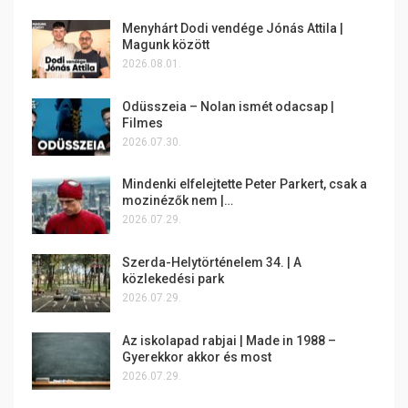
Menyhárt Dodi vendége Jónás Attila |
Magunk között
2026.08.01.
Odüsszeia – Nolan ismét odacsap |
Filmes
2026.07.30.
Mindenki elfelejtette Peter Parkert, csak a
mozinézők nem |…
2026.07.29.
Szerda-Helytörténelem 34. | A
közlekedési park
2026.07.29.
Az iskolapad rabjai | Made in 1988 –
Gyerekkor akkor és most
2026.07.29.