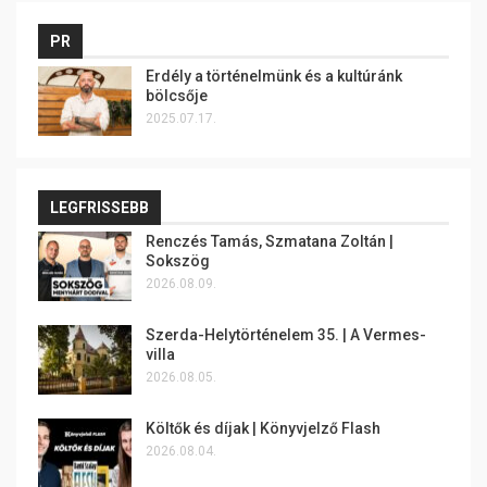
PR
Erdély a történelmünk és a kultúránk
bölcsője
2025.07.17.
LEGFRISSEBB
Renczés Tamás, Szmatana Zoltán |
Sokszög
2026.08.09.
Szerda-Helytörténelem 35. | A Vermes-
villa
2026.08.05.
Költők és díjak | Könyvjelző Flash
2026.08.04.