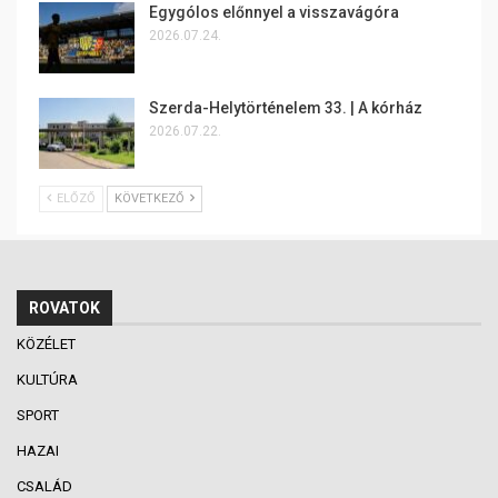
Egygólos előnnyel a visszavágóra
2026.07.24.
Szerda-Helytörténelem 33. | A kórház
2026.07.22.
ELŐZŐ
KÖVETKEZŐ
ROVATOK
KÖZÉLET
KULTÚRA
SPORT
HAZAI
CSALÁD