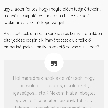
ugyanakkor fontos, hogy megfelelően tudja értékelni,
motiválni csapatát és tudatosan fejlessze saját
szakmai- és vezetői képességeit.
A választások után és a koronavírus környezetünkben
elterjedése idején a klímaváltozást alulértékelő
emberiségnek vajon ilyen vezetőkre van szüksége?
Hol maradnak azok az elvárások, hogy:
becsületes, alázatos, elkötelezett,
igazságos… stb.? Nekem hiába lebegtet
egy vezető képesítési bizonylatot, ha a