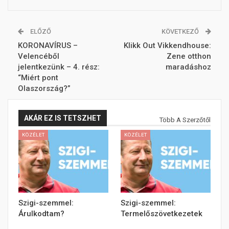
ELŐZŐ
KÖVETKEZŐ
KORONAVÍRUS –
Klikk Out Vikkendhouse:
Velencéből
Zene otthon
jelentkezünk – 4. rész:
maradáshoz
“Miért pont
Olaszország?”
AKÁR EZ IS TETSZHET
Több A Szerzőtől
KÖZÉLET
KÖZÉLET
Szigi-szemmel:
Szigi-szemmel:
Árulkodtam?
Termelőszövetkezetek