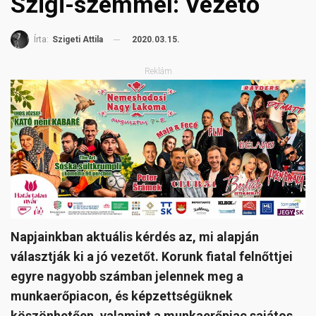
Szigi-szemmel: Vezető
2020.03.15.
Írta:
Szigeti Attila
Reklám
Napjainkban aktuális kérdés az, mi alapján
választják ki a jó vezetőt. Korunk fiatal felnőttjei
egyre nagyobb számban jelennek meg a
munkaerőpiacon, és képzettségüknek
köszönhetően, valamint a munkaerőpiac sajátos