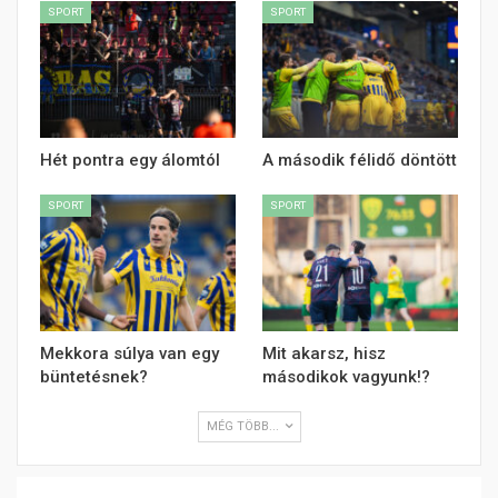
SPORT
SPORT
Hét pontra egy álomtól
A második félidő döntött
SPORT
SPORT
Mekkora súlya van egy
Mit akarsz, hisz
büntetésnek?
másodikok vagyunk!?
MÉG TÖBB...