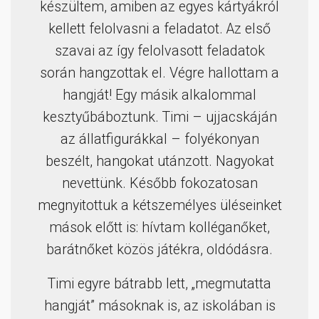
készültem, amiben az egyes kártyákról
kellett felolvasni a feladatot. Az első
szavai az így felolvasott feladatok
során hangzottak el. Végre hallottam a
hangját! Egy másik alkalommal
kesztyűbáboztunk. Timi – ujjacskáján
az állatfigurákkal – folyékonyan
beszélt, hangokat utánzott. Nagyokat
nevettünk. Később fokozatosan
megnyitottuk a kétszemélyes üléseinket
mások előtt is: hívtam kolléganőket,
barátnőket közös játékra, oldódásra.
Timi egyre bátrabb lett, „megmutatta
hangját” másoknak is, az iskolában is