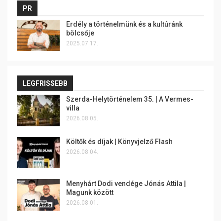
PR
Erdély a történelmünk és a kultúránk
bölcsője
2025.07.17.
LEGFRISSEBB
Szerda-Helytörténelem 35. | A Vermes-
villa
2026.08.05.
Költők és díjak | Könyvjelző Flash
2026.08.04.
Menyhárt Dodi vendége Jónás Attila |
Magunk között
2026.08.01.