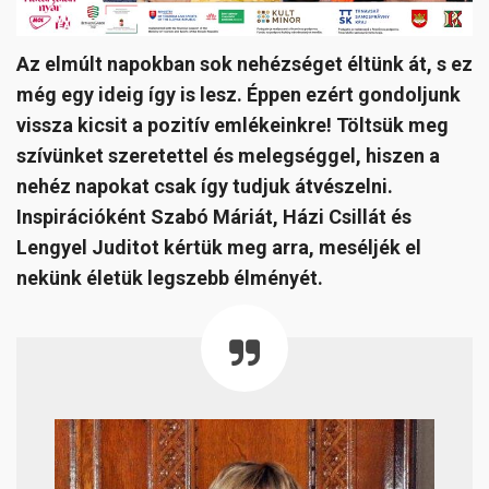
Az elmúlt napokban sok nehézséget éltünk át, s ez
még egy ideig így is lesz. Éppen ezért gondoljunk
vissza kicsit a pozitív emlékeinkre! Töltsük meg
szívünket szeretettel és melegséggel, hiszen a
nehéz napokat csak így tudjuk átvészelni.
Inspirációként Szabó Máriát, Házi Csillát és
Lengyel Juditot kértük meg arra, meséljék el
nekünk életük legszebb élményét.