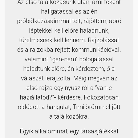
Az első találkozásunk után, ami főként
hallgatással és az én
próbálkozásaimmal telt, rájöttem, apró
léptekkel kell előre haladnunk,
türelmesnek kell lennem. Rajzolással
és a rajzokba rejtett kommunikációval,
valamint “igen-nem” bólogatással
haladtunk előre, én kérdeztem, ő a
válaszát lerajzolta. Máig megvan az
első rajza egy nyusziról a “van-e
háziállatod?”- kérdésre. Fokozatosan
oldódott a hangulat, Timi örömmel jött
a találkozókra.
Egyik alkalommal, egy társasjátékkal