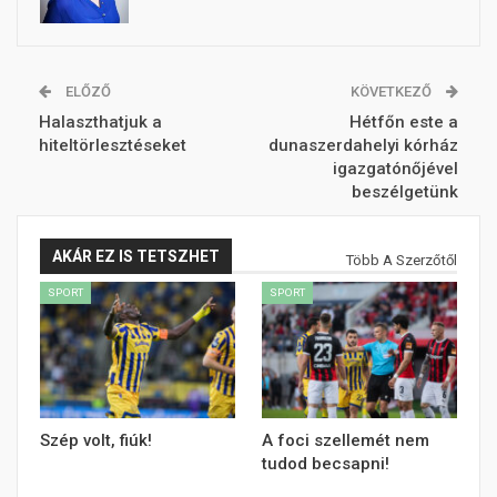
ELŐZŐ
KÖVETKEZŐ
Halaszthatjuk a
Hétfőn este a
hiteltörlesztéseket
dunaszerdahelyi kórház
igazgatónőjével
beszélgetünk
AKÁR EZ IS TETSZHET
Több A Szerzőtől
SPORT
SPORT
Szép volt, fiúk!
A foci szellemét nem
tudod becsapni!