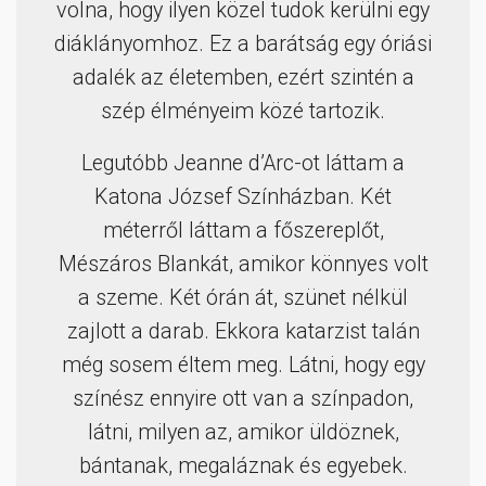
volna, hogy ilyen közel tudok kerülni egy
diáklányomhoz. Ez a barátság egy óriási
adalék az életemben, ezért szintén a
szép élményeim közé tartozik.
Legutóbb Jeanne d’Arc-ot láttam a
Katona József Színházban. Két
méterről láttam a főszereplőt,
Mészáros Blankát, amikor könnyes volt
a szeme. Két órán át, szünet nélkül
zajlott a darab. Ekkora katarzist talán
még sosem éltem meg. Látni, hogy egy
színész ennyire ott van a színpadon,
látni, milyen az, amikor üldöznek,
bántanak, megaláznak és egyebek.