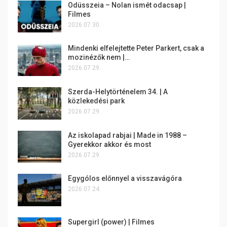
Odüsszeia – Nolan ismét odacsap |
Filmes
2026.07.30.
Mindenki elfelejtette Peter Parkert, csak a
mozinézők nem |…
2026.07.29.
Szerda-Helytörténelem 34. | A
közlekedési park
2026.07.29.
Az iskolapad rabjai | Made in 1988 –
Gyerekkor akkor és most
2026.07.29.
Egygólos előnnyel a visszavágóra
2026.07.24.
Supergirl (power) | Filmes