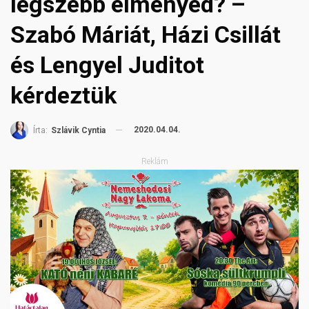
legszebb élményed? –
Szabó Máriát, Házi Csillát
és Lengyel Juditot
kérdeztük
2020.04.04.
Írta:
Szlávik Cyntia
Reklám