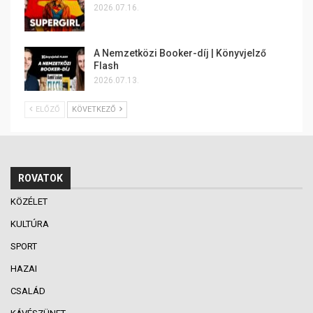
2026.07.16.
A Nemzetközi Booker-díj | Könyvjelző
Flash
2026.07.13.
ELŐZŐ
KÖVETKEZŐ
ROVATOK
KÖZÉLET
KULTÚRA
SPORT
HAZAI
CSALÁD