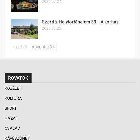
2026.07.24.
Szerda-Helytörténelem 33. | A kórház
2026.07.22.
ELŐZŐ
KÖVETKEZŐ
ROVATOK
KÖZÉLET
KULTÚRA
SPORT
HAZAI
CSALÁD
KÁVÉSZÜNET