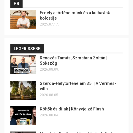
PR
Erdély a történelmünk és a kultúránk
bölcsője
2025.07.17.
LEGFRISSEBB
Renczés Tamás, Szmatana Zoltán |
Sokszög
2026.08.09.
Szerda-Helytörténelem 35. | A Vermes-
villa
2026.08.05.
Költők és díjak | Könyvjelző Flash
2026.08.04.