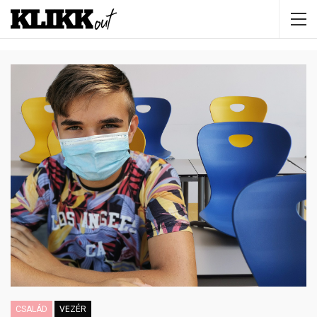
CSALÁD
VEZÉR