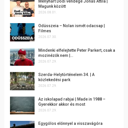
Menyhárt Dodi vendége Jónás Attila |
Magunk között
2026.08.01.
Odüsszeia – Nolan ismét odacsap |
Filmes
2026.07.30.
Mindenki elfelejtette Peter Parkert, csak a
mozinézők nem |…
2026.07.29.
Szerda-Helytörténelem 34. | A
közlekedési park
2026.07.29.
Az iskolapad rabjai | Made in 1988 –
Gyerekkor akkor és most
2026.07.29.
Egygólos előnnyel a visszavágóra