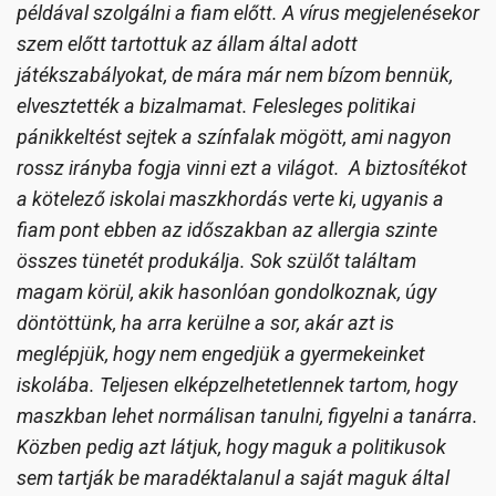
példával szolgálni a fiam előtt. A vírus megjelenésekor
szem előtt tartottuk az állam által adott
játékszabályokat, de mára már nem bízom bennük,
elvesztették a bizalmamat. Felesleges politikai
pánikkeltést sejtek a színfalak mögött, ami nagyon
rossz irányba fogja vinni ezt a világot. A biztosítékot
a kötelező iskolai maszkhordás verte ki, ugyanis a
fiam pont ebben az időszakban az allergia szinte
összes tünetét produkálja. Sok szülőt találtam
magam körül, akik hasonlóan gondolkoznak, úgy
döntöttünk, ha arra kerülne a sor, akár azt is
meglépjük, hogy nem engedjük a gyermekeinket
iskolába. Teljesen elképzelhetetlennek tartom, hogy
maszkban lehet normálisan tanulni, figyelni a tanárra.
Közben pedig azt látjuk, hogy maguk a politikusok
sem tartják be maradéktalanul a saját maguk által