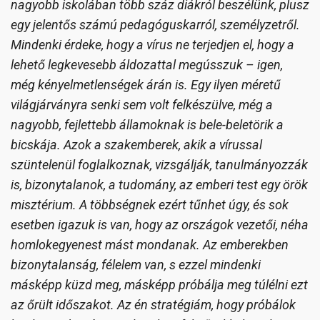
nagyobb iskolában több száz diákról beszélünk, plusz
egy jelentős számú pedagóguskarról, személyzetről.
Mindenki érdeke, hogy a vírus ne terjedjen el, hogy a
lehető legkevesebb áldozattal megússzuk – igen,
még kényelmetlenségek árán is. Egy ilyen méretű
világjárványra senki sem volt felkészülve, még a
nagyobb, fejlettebb államoknak is bele-beletörik a
bicskája. Azok a szakemberek, akik a vírussal
szüntelenül foglalkoznak, vizsgálják, tanulmányozzák
is, bizonytalanok, a tudomány, az emberi test egy örök
misztérium. A többségnek ezért tűnhet úgy, és sok
esetben igazuk is van, hogy az országok vezetői, néha
homlokegyenest mást mondanak. Az emberekben
bizonytalanság, félelem van, s ezzel mindenki
másképp küzd meg, másképp próbálja meg túlélni ezt
az őrült időszakot. Az én stratégiám, hogy próbálok