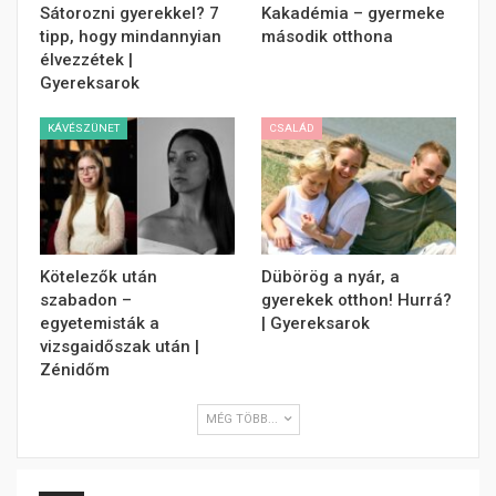
Sátorozni gyerekkel? 7
Kakadémia – gyermeke
tipp, hogy mindannyian
második otthona
élvezzétek |
Gyereksarok
KÁVÉSZÜNET
CSALÁD
Kötelezők után
Dübörög a nyár, a
szabadon –
gyerekek otthon! Hurrá?
egyetemisták a
| Gyereksarok
vizsgaidőszak után |
Zénidőm
MÉG TÖBB...