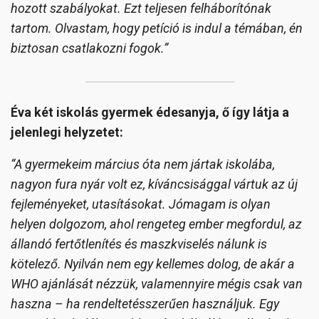
hozott szabályokat. Ezt teljesen felháborítónak
tartom. Olvastam, hogy petíció is indul a témában, én
biztosan csatlakozni fogok.”
Éva két iskolás gyermek édesanyja, ő így látja a
jelenlegi helyzetet:
“A gyermekeim március óta nem jártak iskolába,
nagyon fura nyár volt ez, kíváncsisággal vártuk az új
fejleményeket, utasításokat. Jómagam is olyan
helyen dolgozom, ahol rengeteg ember megfordul, az
állandó fertőtlenítés és maszkviselés nálunk is
kötelező. Nyilván nem egy kellemes dolog, de akár a
WHO ajánlását nézzük, valamennyire mégis csak van
haszna – ha rendeltetésszerűen használjuk. Egy