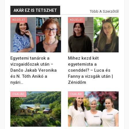
AKÁR EZ IS TETSZHET
Több A Szerzőtől
KÖZÉLET
KÖZÉLET
Egyetemi tanárok a
Mihez kezd két
vizsgaidőszak után –
egyetemista a
Dančo Jakab Veronika
csenddel? – Luca és
és N. Tóth Anikó a
Fanny a vizsgák után |
nyári…
Zénidőm
CSALÁD
CSALÁD