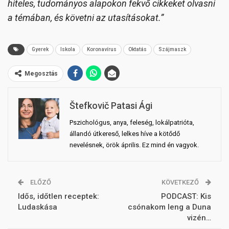
hiteles, tudományos alapokon fekvő cikkeket olvasni
a témában, és követni az utasításokat.”
Gyerek
Iskola
Koronavírus
Oktatás
Szájmaszk
Megosztás
Štefkovič Patasi Ági
Pszichológus, anya, feleség, lokálpatrióta,
állandó útkereső, lelkes híve a kötődő
nevelésnek, örök április. Ez mind én vagyok.
ELŐZŐ
KÖVETKEZŐ
Idős, időtlen receptek:
PODCAST: Kis
Ludaskása
csónakom leng a Duna
vizén…