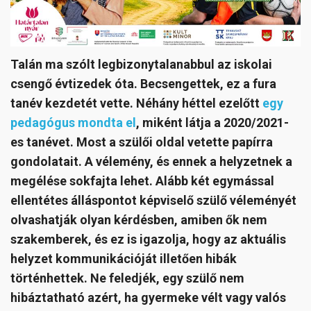
Talán ma szólt legbizonytalanabbul az iskolai
csengő évtizedek óta. Becsengettek, ez a fura
tanév kezdetét vette. Néhány héttel ezelőtt
egy
pedagógus mondta el
, miként látja a 2020/2021-
es tanévet. Most a szülői oldal vetette papírra
gondolatait. A vélemény, és ennek a helyzetnek a
megélése sokfajta lehet. Alább két egymással
ellentétes álláspontot képviselő szülő véleményét
olvashatják olyan kérdésben, amiben ők nem
szakemberek, és ez is igazolja, hogy az aktuális
helyzet kommunikációját illetően hibák
történhettek. Ne feledjék, egy szülő nem
hibáztatható azért, ha gyermeke vélt vagy valós