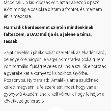
táncoltak. Jó kis időszak volt, aztán a kezdő sípszó
előtt mindig a csajokra bíztam a frontot, és mentem
én is meccsre…
Harmadik kérdésemet szintén mindenkinek
felteszem, a DAC múltja és a jelene a téma,
tessék.
Saját nevelésű játékosokat szeretnék az Akadémiáról,
de egyelőre nagyon le vagyunk maradva. Sokáig nem
volt normális ifjúságnevelés nálunk, a szülők elhordták
a gyerekeiket a környező klubokhoz, Győrbe,
Pozsonyba, Nyitrára stb. Antalék alatt a szülőknek
kellett megvenni a felszerelést, most, hogy van a
gyönyörű Akadémiánk, ki kell várnunk, hogy felnőjön a
következő generáció.