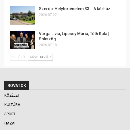
Szerda-Helytörténelem 33. | A kórház
2026.07.22.
Varga Lívia, Lipcsey Mária, Tóth Kata |
Sokszög
2026.07.18.
ELŐZŐ
KÖVETKEZŐ
ROVATOK
KÖZÉLET
KULTÚRA
SPORT
HAZAI