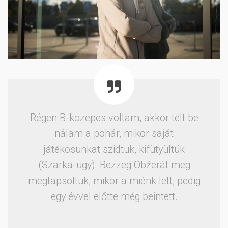
Régen B-közepes voltam, akkor telt be
nálam a pohár, mikor saját
játékosunkat szidtuk, kifütyültük
(Szarka-ügy). Bezzeg Obžerát meg
megtapsoltuk, mikor a miénk lett, pedig
egy évvel előtte még beintett.