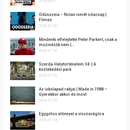
2026.08.01.
Odüsszeia – Nolan ismét odacsap |
Filmes
2026.07.30.
Mindenki elfelejtette Peter Parkert, csak a
mozinézők nem |…
2026.07.29.
Szerda-Helytörténelem 34. | A
közlekedési park
2026.07.29.
Az iskolapad rabjai | Made in 1988 –
Gyerekkor akkor és most
2026.07.29.
Egygólos előnnyel a visszavágóra
2026.07.24.