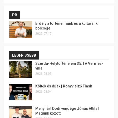
PR
Erdély a történelmünk és a kultúránk
bölcsője
2025.07.17.
LEGFRISSEBB
Szerda-Helytörténelem 35. | A Vermes-
villa
2026.08.05.
Költők és díjak | Könyvjelző Flash
2026.08.04.
Menyhárt Dodi vendége Jónás Attila |
Magunk között