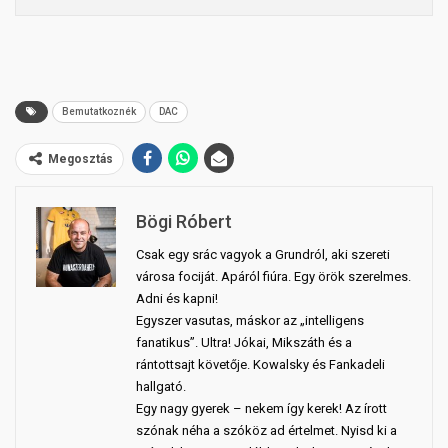
Bemutatkoznék
DAC
Megosztás
Bögi Róbert
Csak egy srác vagyok a Grundról, aki szereti
városa fociját. Apáról fiúra. Egy örök szerelmes.
Adni és kapni!
Egyszer vasutas, máskor az „intelligens
fanatikus”. Ultra! Jókai, Mikszáth és a
rántottsajt követője. Kowalsky és Fankadeli
hallgató.
Egy nagy gyerek – nekem így kerek! Az írott
szónak néha a szóköz ad értelmet. Nyisd ki a