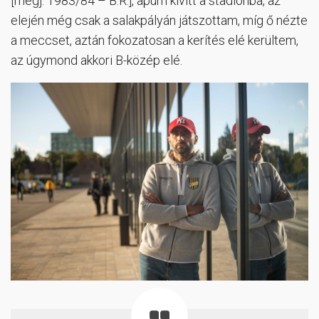
[megj. 1983/84 – B.R.], apum kivitt a stadionba, az
elején még csak a salakpályán játszottam, míg ő nézte
a meccset, aztán fokozatosan a kerítés elé kerültem,
az úgymond akkori B-közép elé.