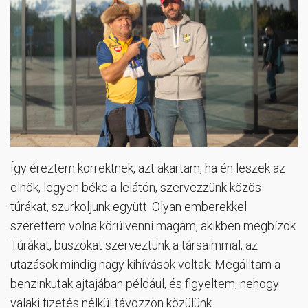
Így éreztem korrektnek, azt akartam, ha én leszek az
elnök, legyen béke a lelátón, szervezzünk közös
túrákat, szurkoljunk együtt. Olyan emberekkel
szerettem volna körülvenni magam, akikben megbízok.
Túrákat, buszokat szerveztünk a társaimmal, az
utazások mindig nagy kihívások voltak. Megálltam a
benzinkutak ajtajában például, és figyeltem, nehogy
valaki fizetés nélkül távozzon közülünk.