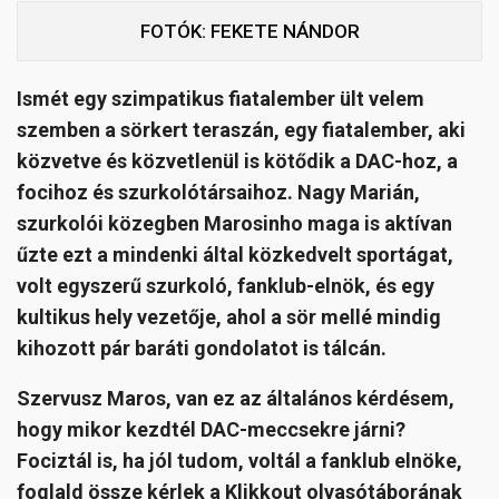
FOTÓK: FEKETE NÁNDOR
Ismét egy szimpatikus fiatalember ült velem
szemben a sörkert teraszán, egy fiatalember, aki
közvetve és közvetlenül is kötődik a DAC-hoz, a
focihoz és szurkolótársaihoz. Nagy Marián,
szurkolói közegben Marosinho maga is aktívan
űzte ezt a mindenki által közkedvelt sportágat,
volt egyszerű szurkoló, fanklub-elnök, és egy
kultikus hely vezetője, ahol a sör mellé mindig
kihozott pár baráti gondolatot is tálcán.
Szervusz Maros, van ez az általános kérdésem,
hogy mikor kezdtél DAC-meccsekre járni?
Fociztál is, ha jól tudom, voltál a fanklub elnöke,
foglald össze kérlek a Klikkout olvasótáborának