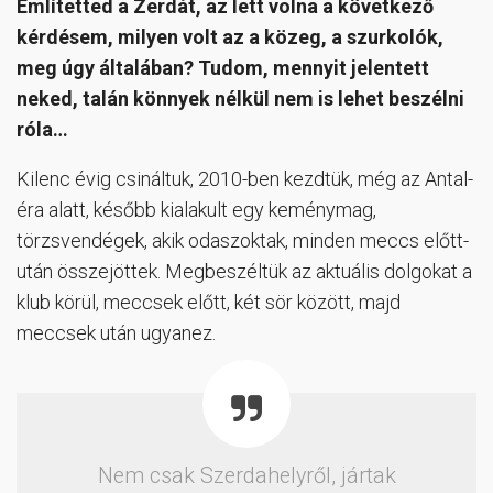
Említetted a Zerdát, az lett volna a következő
kérdésem, milyen volt az a közeg, a szurkolók,
meg úgy általában? Tudom, mennyit jelentett
neked, talán könnyek nélkül nem is lehet beszélni
róla…
Kilenc évig csináltuk, 2010-ben kezdtük, még az Antal-
éra alatt, később kialakult egy keménymag,
törzsvendégek, akik odaszoktak, minden meccs előtt-
után összejöttek. Megbeszéltük az aktuális dolgokat a
klub körül, meccsek előtt, két sör között, majd
meccsek után ugyanez.
Nem csak Szerdahelyről, jártak