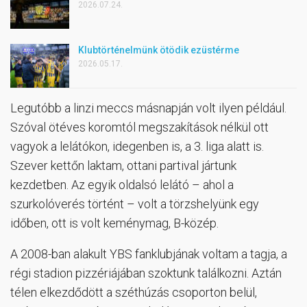
2026.07.24.
Klubtörténelmünk ötödik ezüstérme
2026.05.17.
Legutóbb a linzi meccs másnapján volt ilyen például.
Szóval ötéves koromtól megszakítások nélkül ott
vagyok a lelátókon, idegenben is, a 3. liga alatt is.
Szever kettőn laktam, ottani partival jártunk
kezdetben. Az egyik oldalsó lelátó – ahol a
szurkolóverés történt – volt a törzshelyünk egy
időben, ott is volt keménymag, B-közép.
A 2008-ban alakult YBS fanklubjának voltam a tagja, a
régi stadion pizzériájában szoktunk találkozni. Aztán
télen elkezdődött a széthúzás csoporton belül,