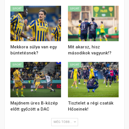
SPORT
SPORT
Mekkora súlya van egy
Mit akarsz, hisz
büntetésnek?
másodikok vagyunk!?
SPORT
SPORT
Majdnem üres B-közép
Tisztelet a régi csaták
előtt győzött a DAC
Hőseinek!
MÉG TÖBB...