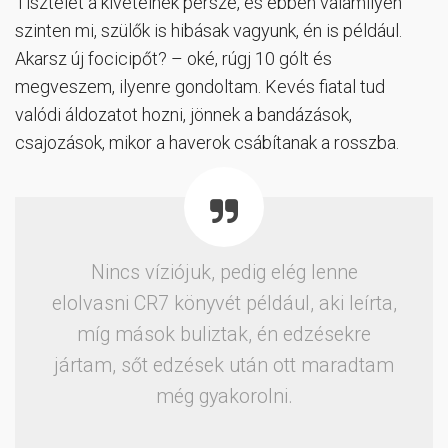
Tisztelet a kivételnek persze, és ebben valamilyen
szinten mi, szülők is hibásak vagyunk, én is például.
Akarsz új focicipőt? – oké, rúgj 10 gólt és
megveszem, ilyenre gondoltam. Kevés fiatal tud
valódi áldozatot hozni, jönnek a bandázások,
csajozások, mikor a haverok csábítanak a rosszba.
Nincs víziójuk, pedig elég lenne
elolvasni CR7 könyvét például, aki leírta,
míg mások buliztak, én edzésekre
jártam, sőt edzések után ott maradtam
még gyakorolni.