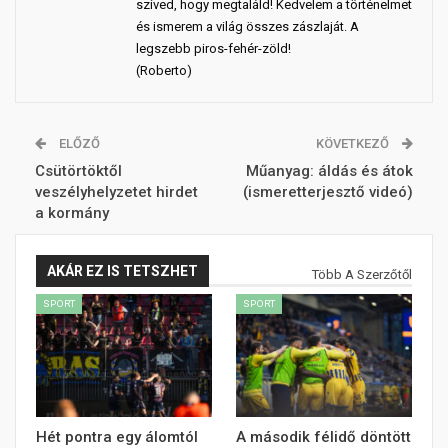
szíved, hogy megtaláld! Kedvelem a történelmet
és ismerem a világ összes zászlaját. A
legszebb piros-fehér-zöld!
(Roberto)
ELŐZŐ
KÖVETKEZŐ
Csütörtöktől
Műanyag: áldás és átok
veszélyhelyzetet hirdet
(ismeretterjesztő videó)
a kormány
AKÁR EZ IS TETSZHET
Több A Szerzőtől
SPORT
SPORT
Hét pontra egy álomtól
A második félidő döntött