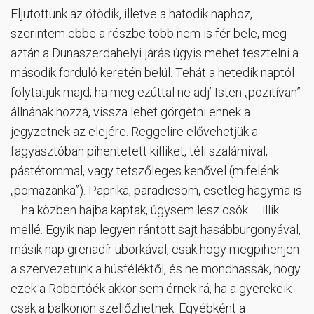
Eljutottunk az ötödik, illetve a hatodik naphoz,
szerintem ebbe a részbe több nem is fér bele, meg
aztán a Dunaszerdahelyi járás úgyis mehet tesztelni a
második forduló keretén belül. Tehát a hetedik naptól
folytatjuk majd, ha meg ezúttal ne adj’ Isten „pozitívan”
állnának hozzá, vissza lehet görgetni ennek a
jegyzetnek az elejére. Reggelire elővehetjük a
fagyasztóban pihentetett kifliket, téli szalámival,
pástétommal, vagy tetszőleges kenővel (mifelénk
„pomazanka”). Paprika, paradicsom, esetleg hagyma is
– ha közben hajba kaptak, úgysem lesz csók – illik
mellé. Egyik nap legyen rántott sajt hasábburgonyával,
másik nap grenadír uborkával, csak hogy megpihenjen
a szervezetünk a húsféléktől, és ne mondhassák, hogy
ezek a Robertóék akkor sem érnek rá, ha a gyerekeik
csak a balkonon szellőzhetnek. Egyébként a