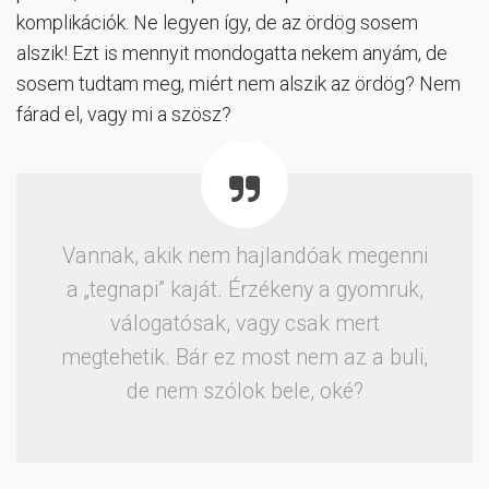
komplikációk. Ne legyen így, de az ördög sosem
alszik! Ezt is mennyit mondogatta nekem anyám, de
sosem tudtam meg, miért nem alszik az ördög? Nem
fárad el, vagy mi a szösz?
Vannak, akik nem hajlandóak megenni
a „tegnapi” kaját. Érzékeny a gyomruk,
válogatósak, vagy csak mert
megtehetik. Bár ez most nem az a buli,
de nem szólok bele, oké?