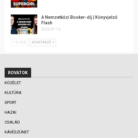
A Nemzetközi Booker-díj | Könyvjelző
Flash
2026.07.13.
ELŐZŐ
KÖVETKEZŐ
ROVATOK
KÖZÉLET
KULTÚRA
SPORT
HAZAI
CSALÁD
KÁVÉSZÜNET