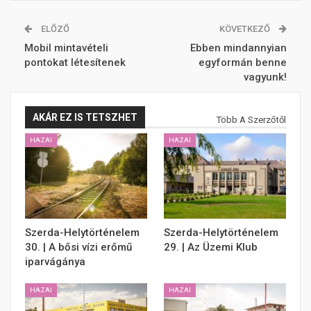
ELŐZŐ
KÖVETKEZŐ
Mobil mintavételi
Ebben mindannyian
pontokat létesítenek
egyformán benne
vagyunk!
AKÁR EZ IS TETSZHET
Több A Szerzőtől
HAZAI
HAZAI
Szerda-Helytörténelem
Szerda-Helytörténelem
30. | A bősi vízi erőmű
29. | Az Üzemi Klub
iparvágánya
HAZAI
HAZAI