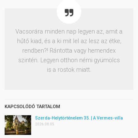
Vacsorára minden nap legyen az, amit a
hűtő kiad, és a ki mit lel az lesz az étke,
rendben?! Rántotta vagy hemendex
szintén. Legyen otthon némi gyümölcs
is a rostok miatt.
KAPCSOLÓDÓ TARTALOM
Szerda-Helytörténelem 35. | A Vermes-villa
2026.08.05.