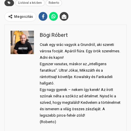
Listával a kézben
Roberto
Megosztás
Bögi Róbert
Csak egy srác vagyok a Grundról, aki szereti
városa fociját. Apáról fiúra. Egy örök szerelmes.
Adni és kapni!
Egyszer vasutas, máskor az „intelligens
fanatikus”. Ultra! Jókai, Mikszáth és a
rántottsajt követője. Kowalsky és Fankadeli
hallgató.
Egy nagy gyerek – nekem így kerek! Az írott
szónak néha a szóköz ad értelmet. Nyisd ki a
szíved, hogy megtaláld! Kedvelem a történelmet
és ismerem a világ összes zászlaját. A
legszebb piros-fehér-zöld!
(Roberto)