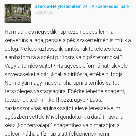
Szerda-Helytörténelem 34. | A közlekedési park
2026.07.29.
Harmadik és negyedik nap kezd necces lenni a
kenyerünk állaga, persze a pék szakértelmén is múlik a
dolog. Ne kockáztassunk, pirítósnak tökéletes lesz,
ajánlhatom rá a spéci pirítósra való pástétomokat?
Vagy a tömlős sajtot? Ha ügyesek, formálhatnak vele
szívecskéket a párjuknak a pirítósra, értékelni fogja.
Nem olyan nagy macera kiharapni a tömlős sajtot
tetszőleges vastagságúra. Ebédre lehetne spagetti,
tetszenek tudni mi kell hozzá, ugye? Lusta
háziasszonynak árulnak sajtot eleve lereszelve, mi
egészben vettük. Mivel gondoltunk a darált húsra, a
kész „konzerv-alapú” spagettihez való maradjon a
polcon, hátha a tíz nap alatt fellépnének némi