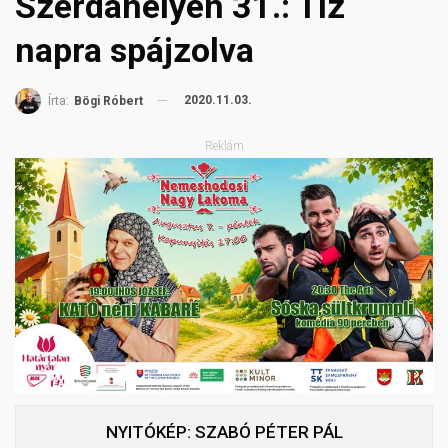
Szerdahelyen 31.: Tíz
napra spájzolva
2020.11.03.
Írta:
Bögi Róbert
Reklám
NYITÓKÉP: SZABÓ PÉTER PÁL