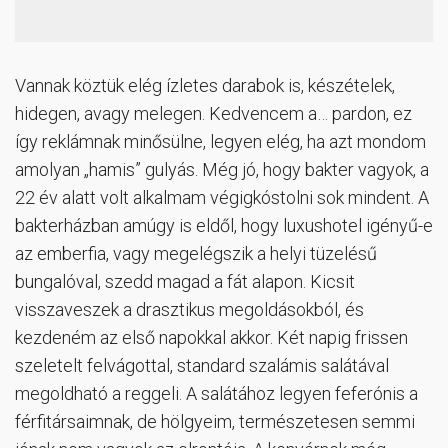
Vannak köztük elég ízletes darabok is, készételek,
hidegen, avagy melegen. Kedvencem a… pardon, ez
így reklámnak minősülne, legyen elég, ha azt mondom
amolyan „hamis” gulyás. Még jó, hogy bakter vagyok, a
22 év alatt volt alkalmam végigkóstolni sok mindent. A
bakterházban amúgy is eldől, hogy luxushotel igényű-e
az emberfia, vagy megelégszik a helyi tüzelésű
bungalóval, szedd magad a fát alapon. Kicsit
visszaveszek a drasztikus megoldásokból, és
kezdeném az első napokkal akkor. Két napig frissen
szeletelt felvágottal, standard szalámis salátával
megoldható a reggeli. A salátához legyen feferónis a
férfitársaimnak, de hölgyeim, természetesen semmi