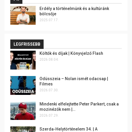
Erdély a történelmünk és a kultúránk
bölcsője
2025.07.17.
LEGFRISSEBB
Költők és díjak | Könyvjelző Flash
2026.08.04.
Odüsszeia – Nolan ismét odacsap |
Filmes
2026.07.30.
Mindenki elfelejtette Peter Parkert, csak a
mozinézők nem |…
2026.07.29.
Szerda-Helytörténelem 34. | A