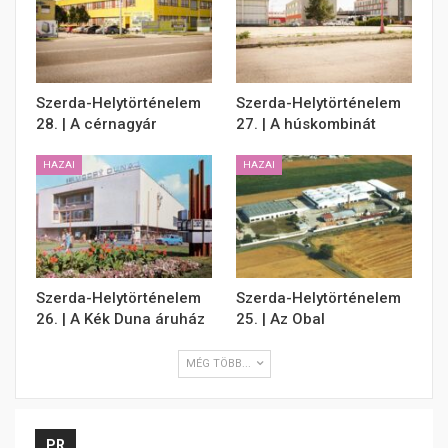
Szerda-Helytörténelem
Szerda-Helytörténelem
28. | A cérnagyár
27. | A húskombinát
HAZAI
HAZAI
Szerda-Helytörténelem
Szerda-Helytörténelem
26. | A Kék Duna áruház
25. | Az Obal
MÉG TÖBB...
PR