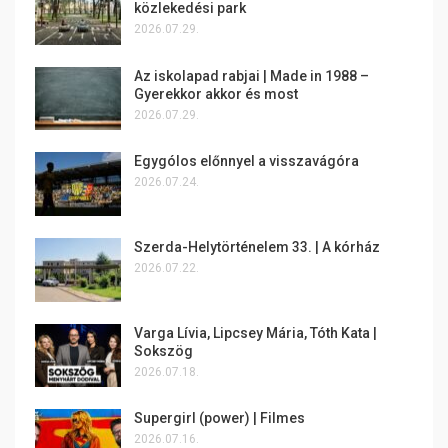
közlekedési park
2026.07.29.
Az iskolapad rabjai | Made in 1988 –
Gyerekkor akkor és most
2026.07.29.
Egygólos előnnyel a visszavágóra
2026.07.24.
Szerda-Helytörténelem 33. | A kórház
2026.07.22.
Varga Lívia, Lipcsey Mária, Tóth Kata |
Sokszög
2026.07.18.
Supergirl (power) | Filmes
2026.07.16.