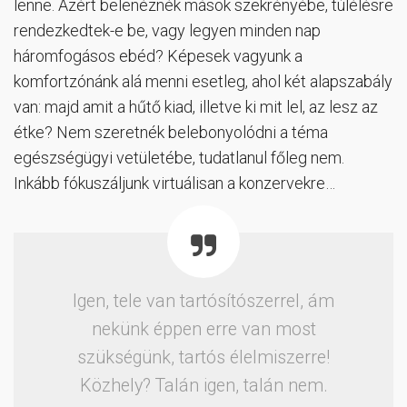
lenne. Azért belenéznék mások szekrényébe, túlélésre
rendezkedtek-e be, vagy legyen minden nap
háromfogásos ebéd? Képesek vagyunk a
komfortzónánk alá menni esetleg, ahol két alapszabály
van: majd amit a hűtő kiad, illetve ki mit lel, az lesz az
étke? Nem szeretnék belebonyolódni a téma
egészségügyi vetületébe, tudatlanul főleg nem.
Inkább fókuszáljunk virtuálisan a konzervekre…
Igen, tele van tartósítószerrel, ám
nekünk éppen erre van most
szükségünk, tartós élelmiszerre!
Közhely? Talán igen, talán nem.