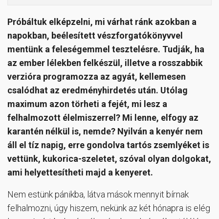
Próbáltuk elképzelni, mi várhat ránk azokban a
napokban, beélesített vészforgatókönyvvel
mentünk a feleségemmel tesztelésre. Tudják, ha
az ember lélekben felkészül, illetve a rosszabbik
verzióra programozza az agyát, kellemesen
csalódhat az eredményhirdetés után. Utólag
maximum azon törheti a fejét, mi lesz a
felhalmozott élelmiszerrel? Mi lenne, elfogy az
karantén nélkül is, nemde? Nyilván a kenyér nem
áll el tíz napig, erre gondolva tartós zsemlyéket is
vettünk, kukorica-szeletet, szóval olyan dolgokat,
ami helyettesítheti majd a kenyeret.
Nem estünk pánikba, látva mások mennyit bírnak
felhalmozni, úgy hiszem, nekünk az két hónapra is elég