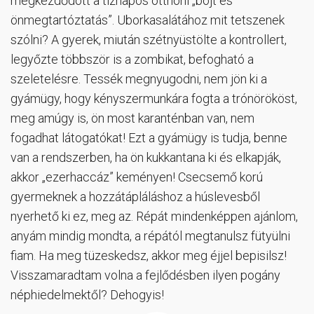
megkezdődött a tíznapos otthoni „böjt és
önmegtartóztatás”. Uborkasalátához mit tetszenek
szólni? A gyerek, miután szétnyüstölte a kontrollert,
legyőzte többször is a zombikat, befogható a
szeletelésre. Tessék megnyugodni, nem jön ki a
gyámügy, hogy kényszermunkára fogta a trónörököst,
meg amúgy is, ön most karanténban van, nem
fogadhat látogatókat! Ezt a gyámügy is tudja, benne
van a rendszerben, ha ön kukkantana ki és elkapják,
akkor „ezerhaccáz” keményen! Csecsemő korú
gyermeknek a hozzátápláláshoz a húslevesből
nyerhető ki ez, meg az. Répát mindenképpen ajánlom,
anyám mindig mondta, a répától megtanulsz fütyülni
fiam. Ha meg tüzeskedsz, akkor meg éjjel bepisilsz!
Visszamaradtam volna a fejlődésben ilyen pogány
néphiedelmektől? Dehogyis!