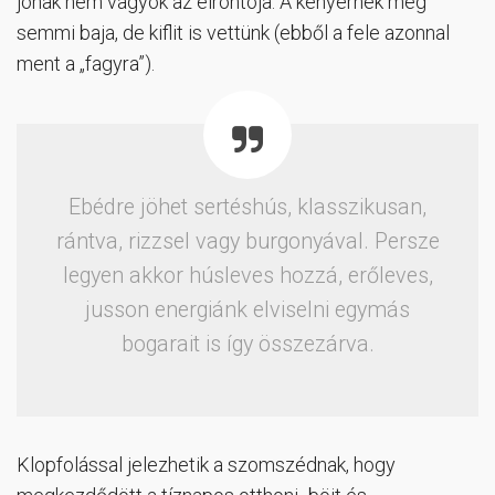
jónak nem vagyok az elrontója. A kenyérnek még
semmi baja, de kiflit is vettünk (ebből a fele azonnal
ment a „fagyra”).
Ebédre jöhet sertéshús, klasszikusan,
rántva, rizzsel vagy burgonyával. Persze
legyen akkor húsleves hozzá, erőleves,
jusson energiánk elviselni egymás
bogarait is így összezárva.
Klopfolással jelezhetik a szomszédnak, hogy