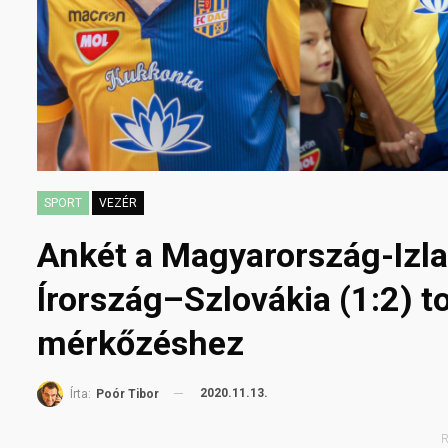
SPORT
VEZÉR
Ankét a Magyarország-Izla
Írország–Szlovákia (1:2) t
mérkőzéshez
2020.11.13.
Írta:
Poór Tibor
R