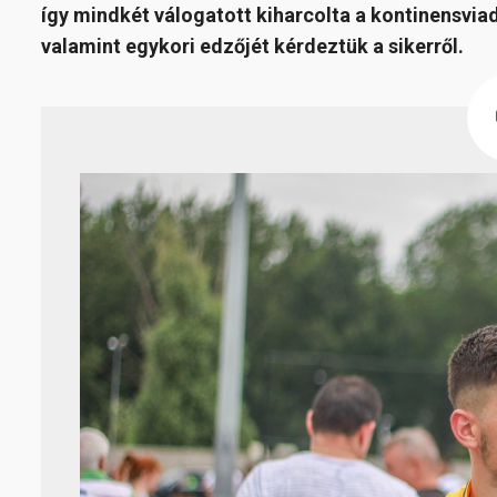
így mindkét válogatott kiharcolta a kontinensviada
valamint egykori edzőjét kérdeztük a sikerről.