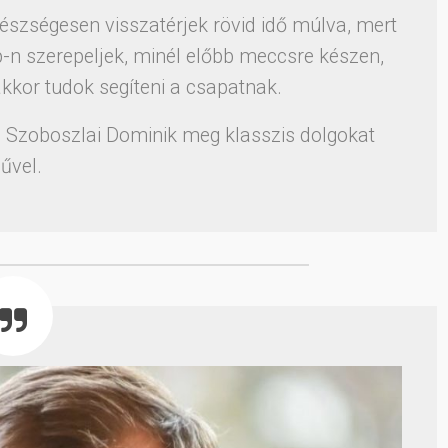
szségesen visszatérjek rövid idő múlva, mert
-n szerepeljek, minél előbb meccsre készen,
kkor tudok segíteni a csapatnak.
p, Szoboszlai Dominik meg klasszis dolgokat
űvel.