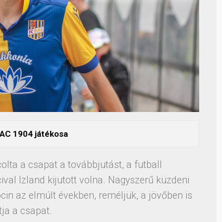
DAC 1904 játékosa
lta a csapat a továbbjutást, a futball
cival Izland kijutott volna. Nagyszerű küzdeni
cin az elmúlt években, reméljük, a jövőben is
atja a csapat.