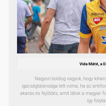
Vida Máté, a 
Nagyon boldog vagyok, hogy kiharco
igazságtalansága lett volna, ha az antifo
akarás és fejlődés, amit látok a magyar fo
így folyt