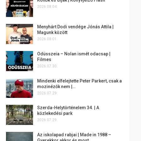
2026.08.04.
Menyhárt Dodi vendége Jónás Attila |
Magunk között
2026.08.01.
Odüsszeia – Nolan ismét odacsap |
Filmes
2026.07.30.
Mindenki elfelejtette Peter Parkert, csak a
mozinézők nem |…
2026.07.29.
Szerda-Helytörténelem 34. | A
közlekedési park
2026.07.29.
Az iskolapad rabjai | Made in 1988 –
Gyerekkor akkor és most