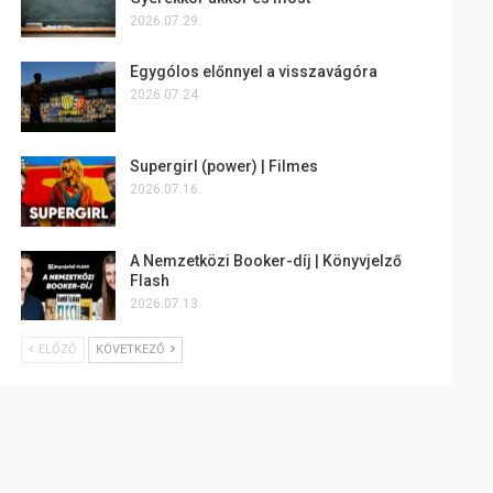
2026.07.29.
Egygólos előnnyel a visszavágóra
2026.07.24.
Supergirl (power) | Filmes
2026.07.16.
A Nemzetközi Booker-díj | Könyvjelző
Flash
2026.07.13.
ELŐZŐ
KÖVETKEZŐ