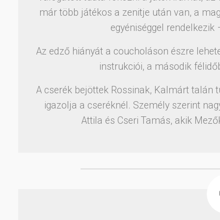
már több játékos a zenitje után van, a ma
egyéniséggel rendelkezik 
Az edző hiányát a coucholáson észre lehetet
instrukciói, a második félidőb
A cserék bejöttek Rossinak, Kalmárt talán t
igazolja a cseréknél. Személy szerint nag
Attila és Cseri Tamás, akik Mez