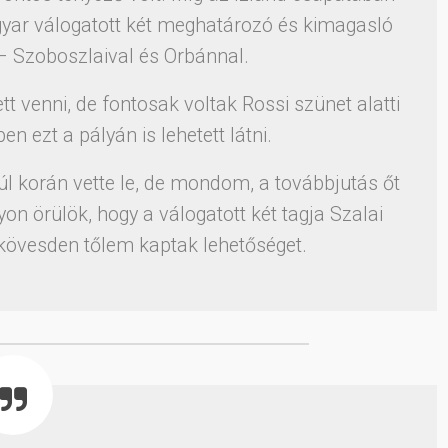
gyar válogatott két meghatározó és kimagasló
– Szoboszlaival és Orbánnal.
t venni, de fontosak voltak Rossi szünet alatti
en ezt a pályán is lehetett látni.
úl korán vette le, de mondom, a továbbjutás őt
yon örülök, hogy a válogatott két tagja Szalai
őkövesden tőlem kaptak lehetőséget.