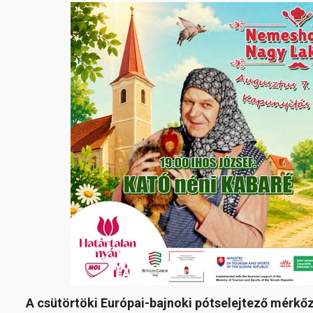
A csütörtöki Európai-bajnoki pótselejtező mérkőz