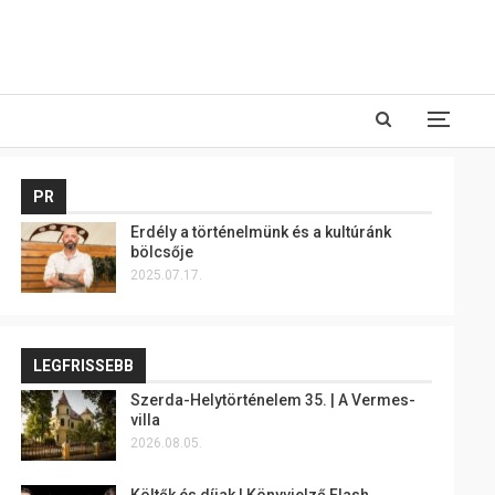
PR
Erdély a történelmünk és a kultúránk
bölcsője
2025.07.17.
LEGFRISSEBB
Szerda-Helytörténelem 35. | A Vermes-
villa
2026.08.05.
Költők és díjak | Könyvjelző Flash