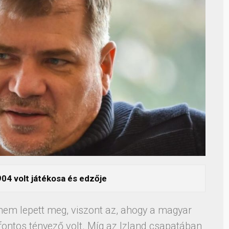
904 volt játékosa és edzője
 nem lepett meg, viszont az, ahogy a magyar
 fontos tényező volt. Míg az Izland csapatában