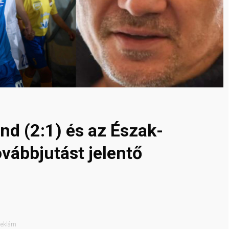
nd (2:1) és az Észak-
ovábbjutást jelentő
eklám