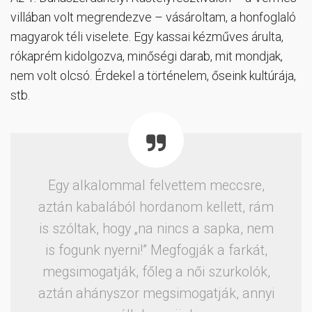
villában volt megrendezve – vásároltam, a honfoglaló
magyarok téli viselete. Egy kassai kézműves árulta,
rókaprém kidolgozva, minőségi darab, mit mondjak,
nem volt olcsó. Érdekel a történelem, őseink kultúrája,
stb.
Egy alkalommal felvettem meccsre,
aztán kabalából hordanom kellett, rám
is szóltak, hogy „na nincs a sapka, nem
is fogunk nyerni!” Megfogják a farkát,
megsimogatják, főleg a női szurkolók,
aztán ahányszor megsimogatják, annyi