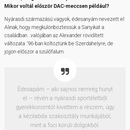
Mikor voltál először DAC-meccsen például?
Nyárasdi származású vagyok, édesanyám nevezett el
Alinak, hogy megkülönböztessük a Sanyikat a
családban…valójában az Alexander rövidített
változata. ’96-ban költöztünk be Szerdahelyre, de
jöjjön először a szülőfalum.
Édesapám – aki sajnos nemrég hunyt
el – révén a nyárasdi sportéletből
gyerekkoromtól kivettem a részem, úgy
a kézilabda szakosztály munkájából,
mint a foci körüli dolgokból.