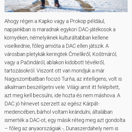
Ahogy régen a Kapko vagy a Prokop például,
napjainkban is maradnak egykori DAC-játékosok a
környéken, némelyiknek kulturáltabban kellene
viselkednie, főleg amióta a DAC ellen játszik. A
városban pletykák keringtek Čmelíkről, Koštrnáról,
vagy a Pačindáról, ablakon kidobott tévékről,
tartozásokról. Viszont ott van mondjuk a már
Nagyszombatban focizó Turňa, az intelligens, volt is
alkalmam beszélgetni vele. Világi amit itt felépített,
azt meg kell becsülni, ide hozta és nem máshova. A
DAC jó hírnevet szerzett az egész Kárpát-
medencében, bárhol voltam kirándulni, általában
ismerték a DAC-ot, egy másik réteg meg azt gondolta
– főleg az anyaországiak -, Dunaszerdahely nem is