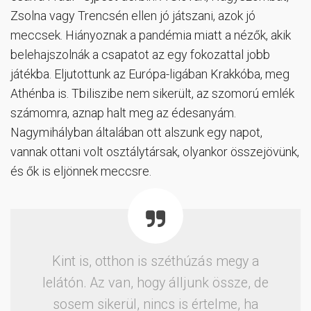
Zsolna vagy Trencsén ellen jó játszani, azok jó
meccsek. Hiányoznak a pandémia miatt a nézők, akik
belehajszolnák a csapatot az egy fokozattal jobb
játékba. Eljutottunk az Európa-ligában Krakkóba, meg
Athénba is. Tbiliszibe nem sikerült, az szomorú emlék
számomra, aznap halt meg az édesanyám.
Nagymihályban általában ott alszunk egy napot,
vannak ottani volt osztálytársak, olyankor összejövünk,
és ők is eljönnek meccsre.
Kint is, otthon is széthúzás megy a
lelátón. Az van, hogy álljunk össze, de
sosem sikerül, nincs is értelme, ha