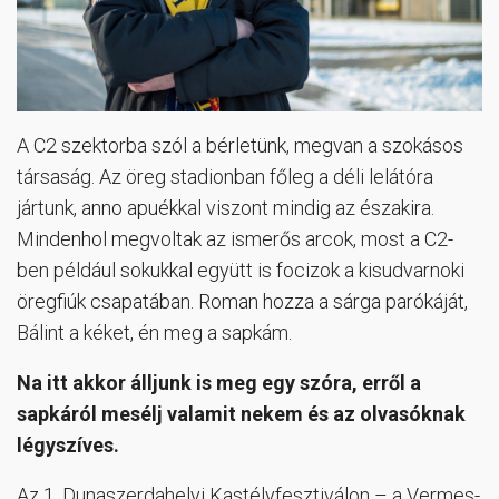
A C2 szektorba szól a bérletünk, megvan a szokásos
társaság. Az öreg stadionban főleg a déli lelátóra
jártunk, anno apuékkal viszont mindig az északira.
Mindenhol megvoltak az ismerős arcok, most a C2-
ben például sokukkal együtt is focizok a kisudvarnoki
öregfiúk csapatában. Roman hozza a sárga parókáját,
Bálint a kéket, én meg a sapkám.
Na itt akkor álljunk is meg egy szóra, erről a
sapkáról mesélj valamit nekem és az olvasóknak
légyszíves.
Az 1. Dunaszerdahelyi Kastélyfesztiválon – a Vermes-