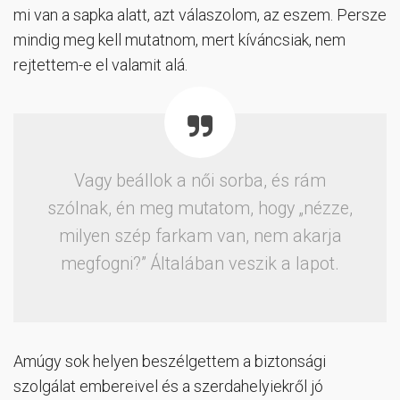
mi van a sapka alatt, azt válaszolom, az eszem. Persze
mindig meg kell mutatnom, mert kíváncsiak, nem
rejtettem-e el valamit alá.
Vagy beállok a női sorba, és rám
szólnak, én meg mutatom, hogy „nézze,
milyen szép farkam van, nem akarja
megfogni?” Általában veszik a lapot.
Amúgy sok helyen beszélgettem a biztonsági
szolgálat embereivel és a szerdahelyiekről jó