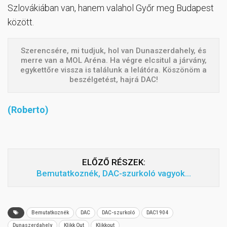
Szlovákiában van, hanem valahol Győr meg Budapest
között.
Szerencsére, mi tudjuk, hol van Dunaszerdahely, és
merre van a MOL Aréna. Ha végre elcsitul a járvány,
egykettőre vissza is találunk a lelátóra. Köszönöm a
beszélgetést, hajrá DAC!
(Roberto)
ELŐZŐ RÉSZEK:
Bemutatkoznék, DAC-szurkoló vagyok…
Bemutatkoznék
DAC
DAC-szurkoló
DAC1904
Dunaszerdahely
Klikk Out
Klikkout