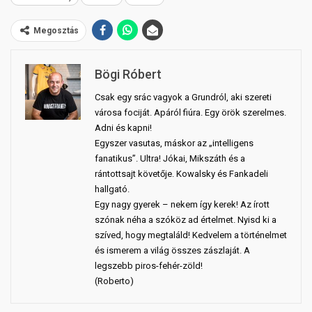
Megosztás
Bögi Róbert
Csak egy srác vagyok a Grundról, aki szereti
városa fociját. Apáról fiúra. Egy örök szerelmes.
Adni és kapni!
Egyszer vasutas, máskor az „intelligens
fanatikus”. Ultra! Jókai, Mikszáth és a
rántottsajt követője. Kowalsky és Fankadeli
hallgató.
Egy nagy gyerek – nekem így kerek! Az írott
szónak néha a szóköz ad értelmet. Nyisd ki a
szíved, hogy megtaláld! Kedvelem a történelmet
és ismerem a világ összes zászlaját. A
legszebb piros-fehér-zöld!
(Roberto)