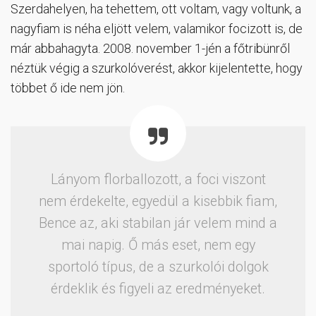
Szerdahelyen, ha tehettem, ott voltam, vagy voltunk, a
nagyfiam is néha eljött velem, valamikor focizott is, de
már abbahagyta. 2008. november 1-jén a főtribünről
néztük végig a szurkolóverést, akkor kijelentette, hogy
többet ő ide nem jön.
Lányom florballozott, a foci viszont
nem érdekelte, egyedül a kisebbik fiam,
Bence az, aki stabilan jár velem mind a
mai napig. Ő más eset, nem egy
sportoló típus, de a szurkolói dolgok
érdeklik és figyeli az eredményeket.