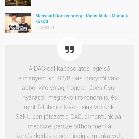
Menyhárt Dodi vendége Jónás Attila | Magunk
között
2026.08.01.
A DAC-cal kapcsolatos legelső
élményem kb. 82/83-as idényből való,
abból kifolyólag, hogy a Lépes Gyuri
nyárasdi, meg távoli rokonom is, és
mint falubelire kíváncsiak voltunk.
SzNL-ben játszott a DAC, elmentünk pár
meccsre, persze otthon ment a
kertészkedés, első mindig a munka volt,