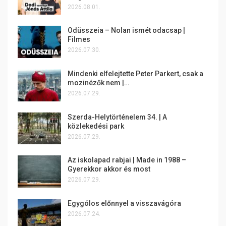
2026.08.01.
Odüsszeia – Nolan ismét odacsap |
Filmes
2026.07.30.
Mindenki elfelejtette Peter Parkert, csak a
mozinézők nem |…
2026.07.29.
Szerda-Helytörténelem 34. | A
közlekedési park
2026.07.29.
Az iskolapad rabjai | Made in 1988 –
Gyerekkor akkor és most
2026.07.29.
Egygólos előnnyel a visszavágóra
2026.07.24.