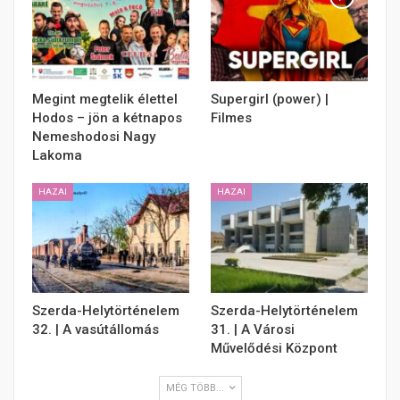
Megint megtelik élettel
Supergirl (power) |
Hodos – jön a kétnapos
Filmes
Nemeshodosi Nagy
Lakoma
HAZAI
HAZAI
Szerda-Helytörténelem
Szerda-Helytörténelem
32. | A vasútállomás
31. | A Városi
Művelődési Központ
MÉG TÖBB...