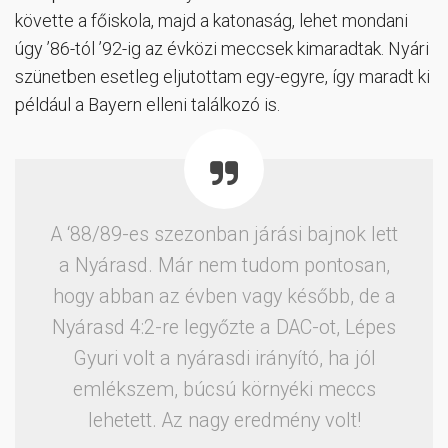
követte a főiskola, majd a katonaság, lehet mondani
úgy ’86-tól ’92-ig az évközi meccsek kimaradtak. Nyári
szünetben esetleg eljutottam egy-egyre, így maradt ki
például a Bayern elleni találkozó is.
A ‘88/89-es szezonban járási bajnok lett
a Nyárasd. Már nem tudom pontosan,
hogy abban az évben vagy később, de a
Nyárasd 4:2-re legyőzte a DAC-ot, Lépes
Gyuri volt a nyárasdi irányító, ha jól
emlékszem, búcsú környéki meccs
lehetett. Az nagy eredmény volt!