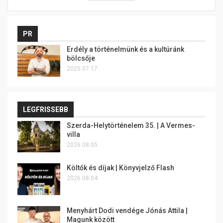
PR
Erdély a történelmünk és a kultúránk
bölcsője
2025.07.17.
LEGFRISSEBB
Szerda-Helytörténelem 35. | A Vermes-
villa
2026.08.05.
Költők és díjak | Könyvjelző Flash
2026.08.04.
Menyhárt Dodi vendége Jónás Attila |
Magunk között