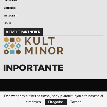
Facebook
YouTube
Instagram
issuu
KIEMELT PARTNEREK
Ez a webhegy sütiket hassznál, hogy javítani tudjon a felhasználói
© 2016-2026 - Klikk P.T. - Minden jog fenntartva.
élményen.
Elfogadás
Tovább