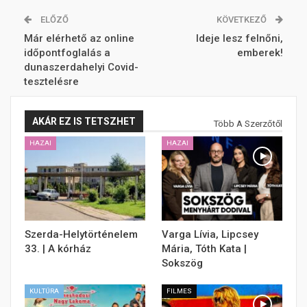
ELŐZŐ
KÖVETKEZŐ
Már elérhető az online
Ideje lesz felnőni,
időpontfoglalás a
emberek!
dunaszerdahelyi Covid-
tesztelésre
AKÁR EZ IS TETSZHET
Több A Szerzőtől
HAZAI
HAZAI
Szerda-Helytörténelem
Varga Lívia, Lipcsey
33. | A kórház
Mária, Tóth Kata |
Sokszög
KULTÚRA
FILMES