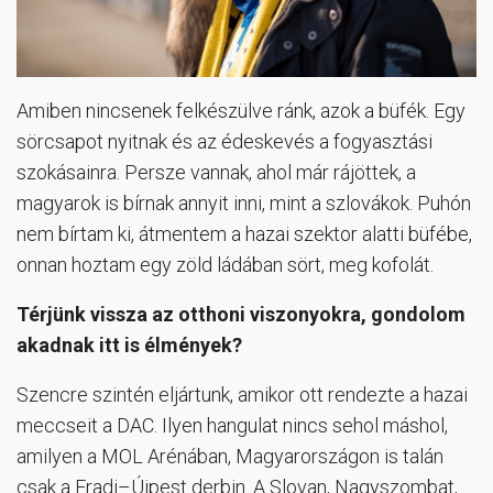
Amiben nincsenek felkészülve ránk, azok a büfék. Egy
sörcsapot nyitnak és az édeskevés a fogyasztási
szokásainra. Persze vannak, ahol már rájöttek, a
magyarok is bírnak annyit inni, mint a szlovákok. Puhón
nem bírtam ki, átmentem a hazai szektor alatti büfébe,
onnan hoztam egy zöld ládában sört, meg kofolát.
Térjünk vissza az otthoni viszonyokra, gondolom
akadnak itt is élmények?
Szencre szintén eljártunk, amikor ott rendezte a hazai
meccseit a DAC. Ilyen hangulat nincs sehol máshol,
amilyen a MOL Arénában, Magyarországon is talán
csak a Fradi–Újpest derbin. A Slovan, Nagyszombat,