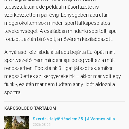
tapasztalataim, de például műsorfüzetet is
szerkesztettem pár évig. Lényegében apu után
megörököltem sok minden sporttal kapcsolatos
tevékenységet. A családban mindenki sportolt, apu
focizott, aztán bíró volt, a nővérem kézilabdázott.
A nyárasdi kézilabda által apu bejárta Európát mint
sportvezető, nem mindennapi dolog volt ez a múlt
rendszerben. Focistáink 3. ligát játszottak, amikor
megszülettek az ikergyerekeink – akkor már volt egy
fiunk -, ezután már nem tudtam annyi időt áldozni a
sportra.
KAPCSOLÓDÓ TARTALOM
Szerda-Helytörténelem 35. | A Vermes-villa
2026.08.05.