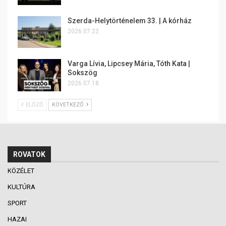
Szerda-Helytörténelem 33. | A kórház
2026.07.22.
Varga Lívia, Lipcsey Mária, Tóth Kata |
Sokszög
2026.07.18.
ELŐZŐ
KÖVETKEZŐ
ROVATOK
KÖZÉLET
KULTÚRA
SPORT
HAZAI