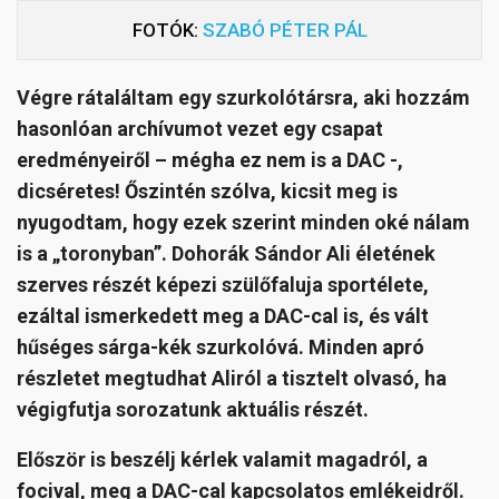
FOTÓK:
SZABÓ PÉTER PÁL
Végre rátaláltam egy szurkolótársra, aki hozzám
hasonlóan archívumot vezet egy csapat
eredményeiről – mégha ez nem is a DAC -,
dicséretes! Őszintén szólva, kicsit meg is
nyugodtam, hogy ezek szerint minden oké nálam
is a „toronyban”. Dohorák Sándor Ali életének
szerves részét képezi szülőfaluja sportélete,
ezáltal ismerkedett meg a DAC-cal is, és vált
hűséges sárga-kék szurkolóvá. Minden apró
részletet megtudhat Aliról a tisztelt olvasó, ha
végigfutja sorozatunk aktuális részét.
Először is beszélj kérlek valamit magadról, a
focival, meg a DAC-cal kapcsolatos emlékeidről.