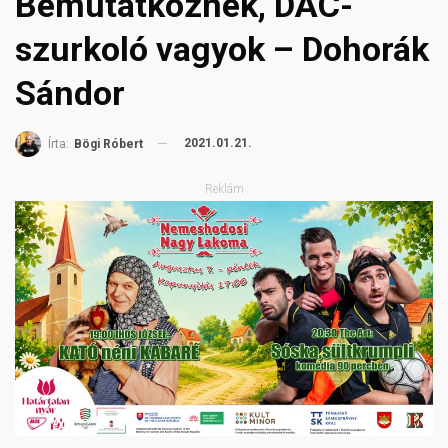
Bemutatkoznék, DAC-
szurkoló vagyok – Dohorák
Sándor
2021.01.21.
Írta:
Bögi Róbert
Reklám