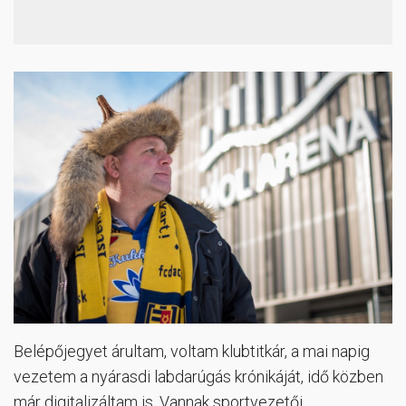
Belépőjegyet árultam, voltam klubtitkár, a mai napig
vezetem a nyárasdi labdarúgás krónikáját, idő közben
már digitalizáltam is. Vannak sportvezetői