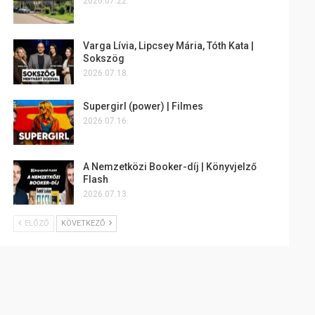
2026.07.22.
Varga Lívia, Lipcsey Mária, Tóth Kata |
Sokszög
2026.07.18.
Supergirl (power) | Filmes
2026.07.16.
A Nemzetközi Booker-díj | Könyvjelző
Flash
2026.07.13.
ELŐZŐ
KÖVETKEZŐ