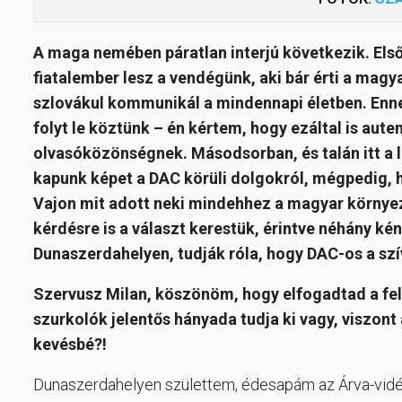
A maga nemében páratlan interjú következik. Els
fiatalember lesz a vendégünk, aki bár érti a magya
szlovákul kommunikál a mindennapi életben. Enne
folyt le köztünk – én kértem, hogy ezáltal is aute
olvasóközönségnek. Másodsorban, és talán itt a l
kapunk képet a DAC körüli dolgokról, mégpedig, 
Vajon mit adott neki mindehhez a magyar környeze
kérdésre is a választ kerestük, érintve néhány ké
Dunaszerdahelyen, tudják róla, hogy DAC-os a sz
Szervusz Milan, köszönöm, hogy elfogadtad a fel
szurkolók jelentős hányada tudja ki vagy, viszont
kevésbé?!
Dunaszerdahelyen születtem, édesapám az Árva-vidék