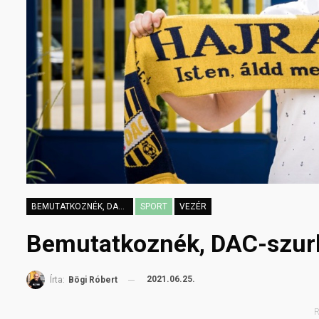
BEMUTATKOZNÉK, DAC-SZURKOLÓ VAGYOK
SPORT
VEZÉR
Bemutatkoznék, DAC-szurk
2021.06.25.
Írta:
Bögi Róbert
R