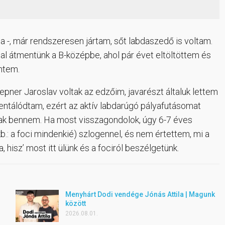
ba -, már rendszeresen jártam, sőt labdaszedő is voltam.
l átmentünk a B-középbe, ahol pár évet eltöltöttem és
ntem.
pner Jaroslav voltak az edzőim, javarészt általuk lettem
entálódtam, ezért az aktív labdarúgó pályafutásomat
ttak bennem. Ha most visszagondolok, úgy 6-7 éves
b.: a foci mindenkié) szlogennel, és nem értettem, mi a
 hisz’ most itt ülünk és a fociról beszélgetünk.
Menyhárt Dodi vendége Jónás Attila | Magunk
között
2026.08.01.