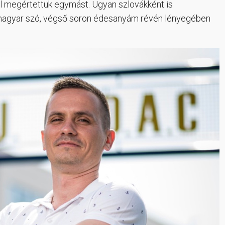
ül megértettük egymást. Ugyan szlovákként is
 magyar szó, végső soron édesanyám révén lényegében