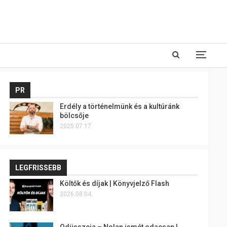
PR
Erdély a történelmünk és a kultúránk
bölcsője
2025.07.17.
LEGFRISSEBB
Költők és díjak | Könyvjelző Flash
2026.08.04.
Odüsszeia – Nolan ismét odacsap |