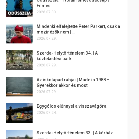
Filmes
2026.07.30.
Mindenki elfelejtette Peter Parkert, csak a
mozinézők nem |…
2026.07.29.
Szerda-Helytörténelem 34. | A
közlekedési park
2026.07.29.
Az iskolapad rabjai | Made in 1988 –
Gyerekkor akkor és most
2026.07.29.
Egygólos előnnyel a visszavágóra
2026.07.24.
Szerda-Helytörténelem 33. | A kórház