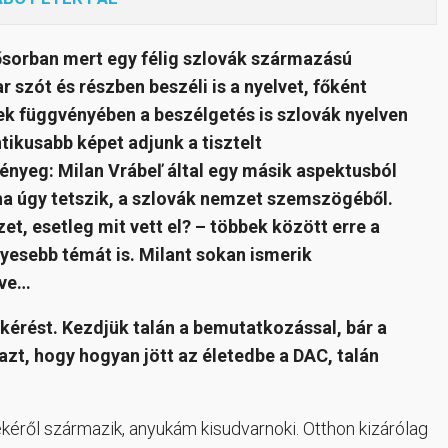
ősorban mert egy félig szlovák származású
r szót és részben beszéli is a nyelvet, főként
k függvényében a beszélgetés is szlovák nyelven
ntikusabb képet adjunk a tisztelt
ényeg: Milan Vrábeľ által egy másik aspektusból
ha úgy tetszik, a szlovák nemzet szemszögéből.
t, esetleg mit vett el? – többek között erre a
nyesebb témát is. Milant sokan ismerik
íve…
kérést. Kezdjük talán a bemutatkozással, bár a
 azt, hogy hogyan jött az életedbe a DAC, talán
éről származik, anyukám kisudvarnoki. Otthon kizárólag