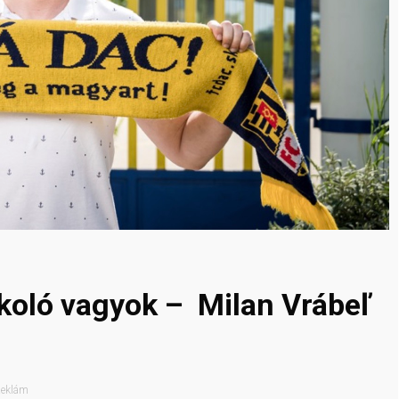
oló vagyok – Milan Vrábeľ
eklám