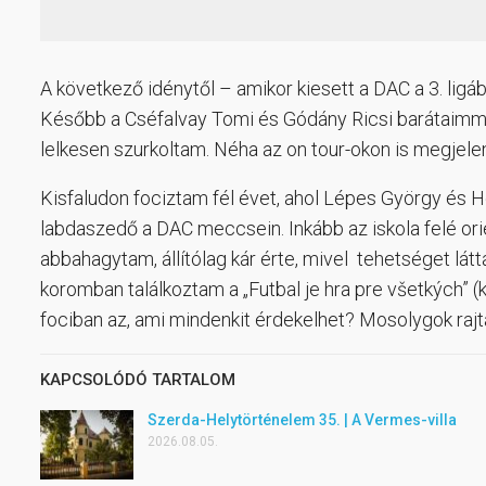
A következő idénytől – amikor kiesett a DAC a 3. ligá
Később a Cséfalvay Tomi és Gódány Ricsi barátaimma
lelkesen szurkoltam. Néha az on tour-okon is megjele
Kisfaludon fociztam fél évet, ahol Lépes György és He
labdaszedő a DAC meccsein. Inkább az iskola felé ori
abbahagytam, állítólag kár érte, mivel tehetséget lá
koromban találkoztam a „Futbal je hra pre všetkých” (k
fociban az, ami mindenkit érdekelhet? Mosolygok rajta,
KAPCSOLÓDÓ TARTALOM
Szerda-Helytörténelem 35. | A Vermes-villa
2026.08.05.