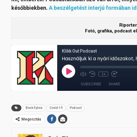
későbbiekben.
A beszélgetést interjú formában id
Riporter
Fotó, grafika, podcast e
Bock Sylvia
Covid-19
Podcast
Megosztás