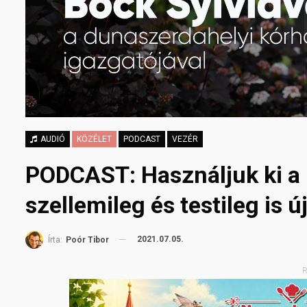
AUDIÓ
KÖZÉLET
PODCAST
VEZÉR
PODCAST: Használjuk ki a 
szellemileg és testileg is ú
2021.07.05.
Írta:
Poór Tibor
R