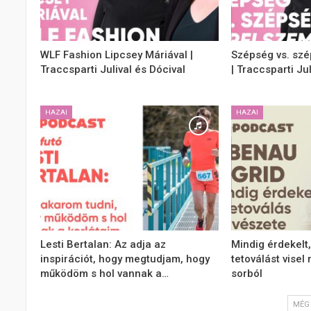
WLF Fashion Lipcsey Máriával |
Szépség vs. szé
Traccsparti Julival és Dócival
| Traccsparti Jul
HAZAI
HAZAI
Lesti Bertalan: Az adja az
Mindig érdekelt,
inspirációt, hogy megtudjam, hogy
tetoválást visel 
működöm s hol vannak a…
sorból
MÉG 