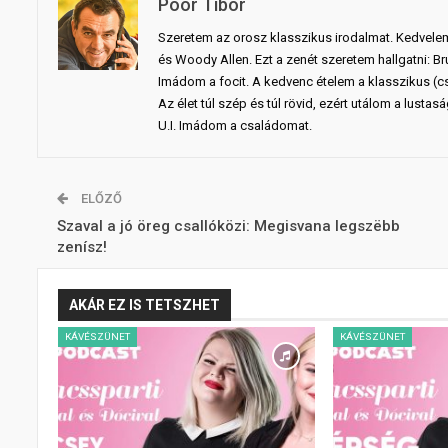
Poór Tibor
Szeretem az orosz klasszikus irodalmat. Kedvele
és Woody Allen. Ezt a zenét szeretem hallgatni: Br
Imádom a focit. A kedvenc ételem a klasszikus (c
Az élet túl szép és túl rövid, ezért utálom a lusta
U.I. Imádom a családomat.
ELŐZŐ
Szaval a jó öreg csallóközi: Megisvana legszëbb
zenísz!
AKÁR EZ IS TETSZHET
KÁVÉSZÜNET
KÁVÉSZÜNET