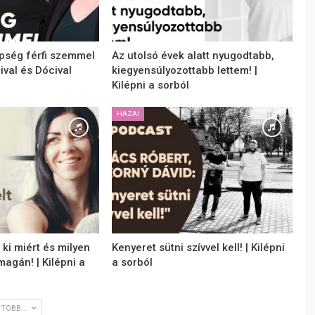
pség férfi szemmel
Az utolsó évek alatt nyugodtabb,
ival és Dócival
kiegyensúlyozottabb lettem! |
Kilépni a sorból
HAZAI
 ki miért és milyen
Kenyeret sütni szívvel kell! | Kilépni
magán! | Kilépni a
a sorból
TÖBB...