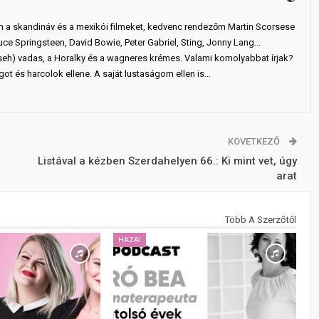
m a skandináv és a mexikói filmeket, kedvenc rendezőm Martin Scorsese
uce Springsteen, David Bowie, Peter Gabriel, Sting, Jonny Lang...
seh) vadas, a Horalky és a wagneres krémes. Valami komolyabbat írjak?
ságot és harcolok ellene. A saját lustaságom ellen is…
KÖVETKEZŐ
Listával a kézben Szerdahelyen 66.: Ki mint vet, úgy
arat
Több A Szerzőtől
HAZAI