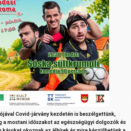
ójával Covid-járvány kezdetén is beszélgettünk,
eg a mostani időszakot az egészségügyi dolgozók és
n károkat okoznak az álhírek és mire készülhetünk a