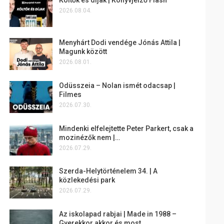
2026.08.04.
Menyhárt Dodi vendége Jónás Attila |
Magunk között
2026.08.01.
Odüsszeia – Nolan ismét odacsap |
Filmes
2026.07.30.
Mindenki elfelejtette Peter Parkert, csak a
mozinézők nem |…
2026.07.29.
Szerda-Helytörténelem 34. | A
közlekedési park
2026.07.29.
Az iskolapad rabjai | Made in 1988 –
Gyerekkor akkor és most