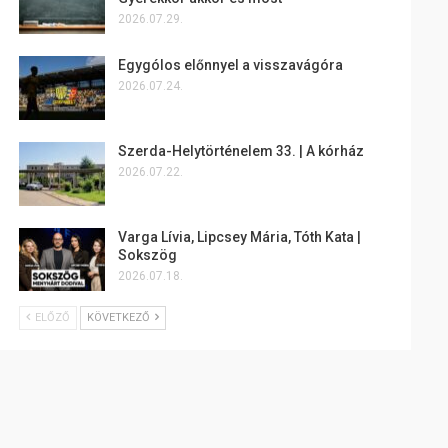
2026.07.29.
Egygólos előnnyel a visszavágóra
2026.07.24.
Szerda-Helytörténelem 33. | A kórház
2026.07.22.
Varga Lívia, Lipcsey Mária, Tóth Kata |
Sokszög
2026.07.18.
ELŐZŐ
KÖVETKEZŐ