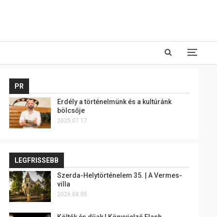
PR
Erdély a történelmünk és a kultúránk
bölcsője
2025.07.17.
LEGFRISSEBB
Szerda-Helytörténelem 35. | A Vermes-
villa
2026.08.05.
Költők és díjak | Könyvjelző Flash