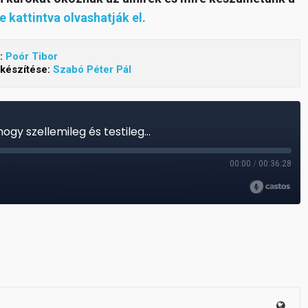
e kattintva olvashatják el.
:
Poór Tibor
lkészítése:
Szabó Péter Pál