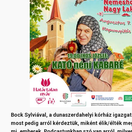
Bock Sylviával, a dunaszerdahelyi kórház igazgat
most pedig arról kérdeztük, miként élik/élték m
mi, emberek. Podcastunkban szó van arról, milye