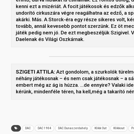
kenni ezt a mizériát. A focit játékosok és edzők alk
undorító cirkuszára végre reagálhatna az edző, a s
akárki. Más. A Storck-éra egy része sikeres volt, 
tovább, annál kevesebb pontot szerzünk. Ez öt mecc
játék pedig nem jó. De ezt megbeszéljük Szigivel. 
Daelenak és Világi Oszkárnak.
SZIGETI ATTILA:
Azt gondolom, a szurkolók türelme
néhány játékosnak – és nem csak játékosnak – a sár
embert még az ág is húzza. …de ennyire? Valaki ide
kérünk, mindenféle téren, ha kell,még a takarító néni 
DAC
DAC 1904
DAC Dunaszerdahely
Klikk Out
Klikkout
P