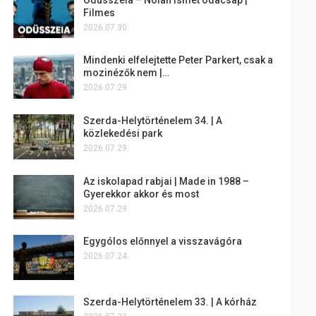
Filmes
2026.07.30.
Mindenki elfelejtette Peter Parkert, csak a
mozinézők nem |…
2026.07.29.
Szerda-Helytörténelem 34. | A
közlekedési park
2026.07.29.
Az iskolapad rabjai | Made in 1988 –
Gyerekkor akkor és most
2026.07.29.
Egygólos előnnyel a visszavágóra
2026.07.24.
Szerda-Helytörténelem 33. | A kórház