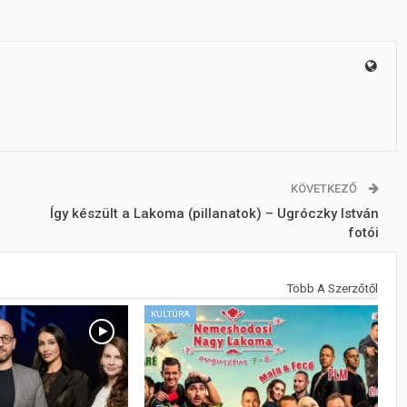
KÖVETKEZŐ
Így készült a Lakoma (pillanatok) – Ugróczky István
fotói
Több A Szerzőtől
KULTÚRA