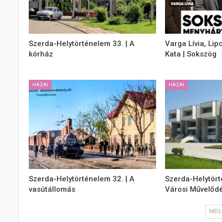
Szerda-Helytörténelem 33. | A
Varga Lívia, Lip
kórház
Kata | Sokszög
HAZAI
HAZAI
Szerda-Helytörténelem 32. | A
Szerda-Helytört
vasútállomás
Városi Művelődé
MÉG 