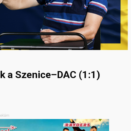
ik a Szenice–DAC (1:1)
eklám