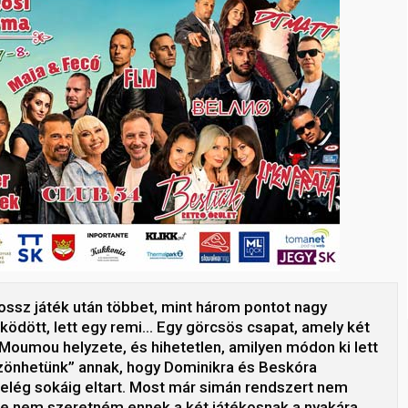
ossz játék után többet, mint három pontot nagy
ödött, lett egy remi… Egy görcsös csapat, amely két
oumou helyzete, és hihetetlen, amilyen módon ki lett
szönhetünk” annak, hogy Dominikra és Beskóra
z elég sokáig eltart. Most már simán rendszert nem
, de nem szeretném ennek a két játékosnak a nyakára