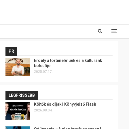
PR
Erdély a történelmünk és a kultúránk
bölcsője
2025.07.17.
LEGFRISSEBB
Költők és díjak | Könyvjelző Flash
2026.08.04.
Odüsszeia – Nolan ismét odacsap |