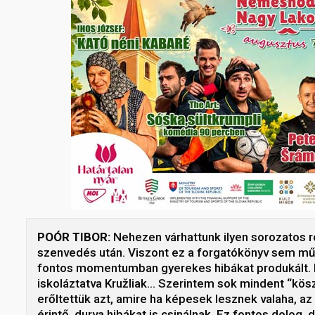
POÓR TIBOR:
Nehezen várhattunk ilyen sorozatos r
szenvedés után. Viszont ez a forgatókönyv sem műk
fontos momentumban gyerekes hibákat produkált. M
iskoláztatva Kružliak… Szerintem sok mindent “kö
erőltettük azt, amire ha képesek lesznek valaha, a
érintő, durva hibákat is csinálnak. Ez fontos dolog