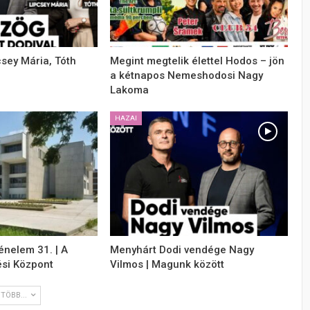
csey Mária, Tóth
Megint megtelik élettel Hodos – jön
a kétnapos Nemeshodosi Nagy
Lakoma
HAZAI
énelem 31. | A
Menyhárt Dodi vendége Nagy
si Központ
Vilmos | Magunk között
TÖBB...