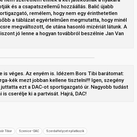
otják és a csapatszellemű hozzáállás. Balić újabb
portigazgató, remélem, hogy nem egy érinthetetlen
később a táblázat egyértelműen megmutatta, hogy minél
sre megváltozott, de utána hasonló mizériát látunk. A
Viszont jó lenne a hogyan továbbról beszélnie Jan Van
 is véges. Az enyém is. Idézem Bors Tibi barátomat:
ga-kék mezt jobban kellene tisztelni!!! Igen, szegény
 juttatta ezt a DAC-ot sportigazgató úr. Nagyobb tudást
is cserélje ki a partvisát. Hajrá, DAC!
oór Tibor
Szenice–DAC
SzerdaHelyzet nyilatkozik