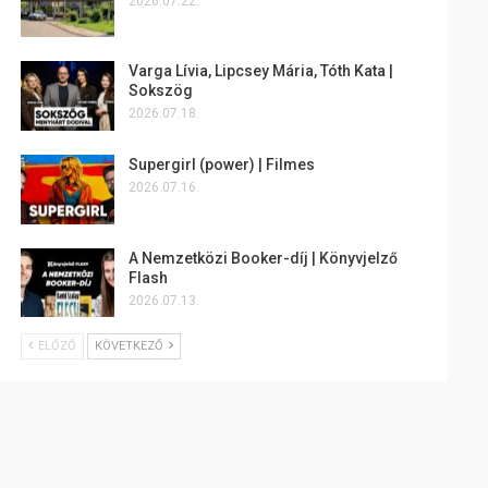
2026.07.22.
Varga Lívia, Lipcsey Mária, Tóth Kata |
Sokszög
2026.07.18.
Supergirl (power) | Filmes
2026.07.16.
A Nemzetközi Booker-díj | Könyvjelző
Flash
2026.07.13.
ELŐZŐ
KÖVETKEZŐ