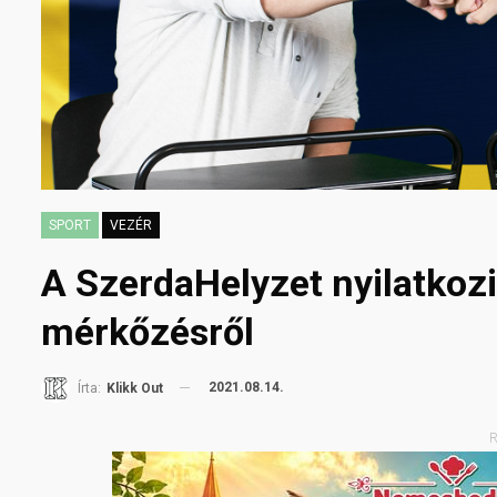
SPORT
VEZÉR
A SzerdaHelyzet nyilatkoz
mérkőzésről
2021.08.14.
Írta:
Klikk Out
R