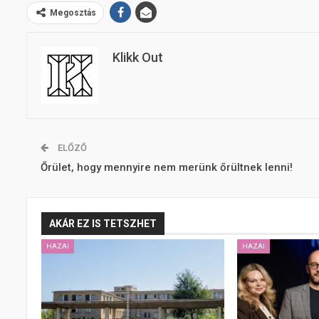
Megosztás
Klikk Out
ELŐZŐ
Őrület, hogy mennyire nem merünk őrültnek lenni!
AKÁR EZ IS TETSZHET
HAZAI
HAZAI