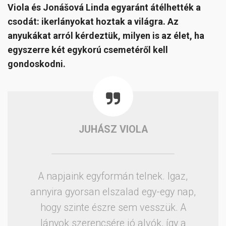
Viola és Jonášová Linda egyaránt átélhették a
csodát: ikerlányokat hoztak a világra. Az
anyukákat arról kérdeztük, milyen is az élet, ha
egyszerre két egykorú csemetéről kell
gondoskodni.
JUHÁSZ VIOLA
A napjaink egyformán telnek. Igaz,
annyira gyorsan elszalad egy-egy nap,
hogy szinte észre sem vesszük. A
lányok szerencsére jó alvók, így a