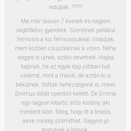
induljak. ????
Ma már lassan 7 évesek és nagyon
segítőkész gyerekek. Szeretnek például
felmosni a kis felmosójukkal. Imádják,
mert közben csúszkálnak a vízen. Néha
seggre is ülnek, aztán nevetnek. Hajba
kapnak, ha az egyik épp jobban tud
valamit, mint a másik, de aztán ki is
békülnek. Voltak nehézségeink is, mivel
Emmus lábát operálni kellett. De Emma
egy nagyon kitartó, erős kislány, aki
mindent kibír, főleg, hogy itt a tesója,
akire mindig számíthat. Nagyon jó
testvérek a lányok.