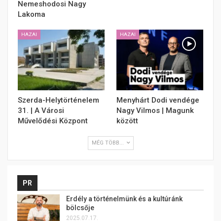
Nemeshodosi Nagy
Lakoma
HAZAI
HAZAI
Szerda-Helytörténelem
Menyhárt Dodi vendége
31. | A Városi
Nagy Vilmos | Magunk
Művelődési Központ
között
MÉG TÖBB...
PR
Erdély a történelmünk és a kultúránk
bölcsője
2025.07.17.