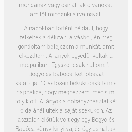
mondanak vagy csinálnak olyanokat,
amitől mindenki sírva nevet.
A napokban történt például, hogy
felkeltek a délutáni alvásból, én meg
gondoltam befejezem a munkát, amit
elkezdtem. A lányok egyedül voltak a
nappaliban. Egyszer csak hallom: “…
Bogyó és Babóca, két jóbaáat
kalandja…” Óvatosan bekukucskáltam a
nappaliba, hogy megnézzem, mégis mi
folyik ott. A lányok a dohányzóasztal két
oldalánál ültek a saját székükön. Az
asztalon előttük volt egy-egy Bogyó és
Babóca könyv kinyitva, és úgy csináltak,