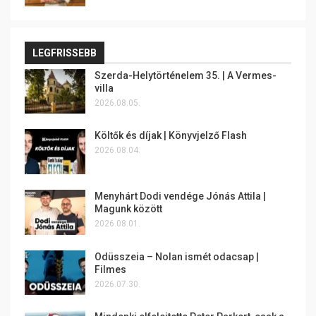
LEGFRISSEBB
Szerda-Helytörténelem 35. | A Vermes-
villa
2026.08.05.
Költők és díjak | Könyvjelző Flash
2026.08.04.
Menyhárt Dodi vendége Jónás Attila |
Magunk között
2026.08.01.
Odüsszeia – Nolan ismét odacsap |
Filmes
2026.07.30.