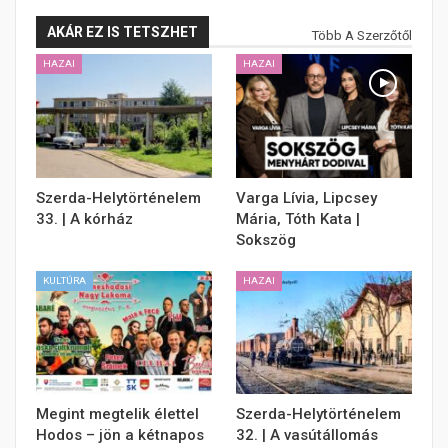
AKÁR EZ IS TETSZHET
Több A Szerzőtől
HAZAI
HAZAI
Szerda-Helytörténelem
Varga Lívia, Lipcsey
33. | A kórház
Mária, Tóth Kata |
Sokszög
KULTÚRA
HAZAI
Megint megtelik élettel
Szerda-Helytörténelem
Hodos – jön a kétnapos
32. | A vasútállomás