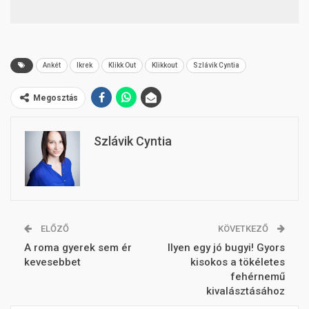
Ankét
Ikrek
Klikk Out
Klikkout
Szlávik Cyntia
Megosztás
Szlávik Cyntia
ELŐZŐ
KÖVETKEZŐ
A roma gyerek sem ér
Ilyen egy jó bugyi! Gyors
kevesebbet
kisokos a tökéletes
fehérnemű
kivalásztásához