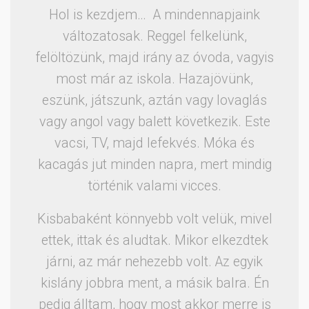
Hol is kezdjem… A mindennapjaink
változatosak. Reggel felkelünk,
felöltözünk, majd irány az óvoda, vagyis
most már az iskola. Hazajövünk,
eszünk, játszunk, aztán vagy lovaglás
vagy angol vagy balett következik. Este
vacsi, TV, majd lefekvés. Móka és
kacagás jut minden napra, mert mindig
történik valami vicces.
Kisbabaként könnyebb volt velük, mivel
ettek, ittak és aludtak. Mikor elkezdtek
járni, az már nehezebb volt. Az egyik
kislány jobbra ment, a másik balra. Én
pedig álltam, hogy most akkor merre is