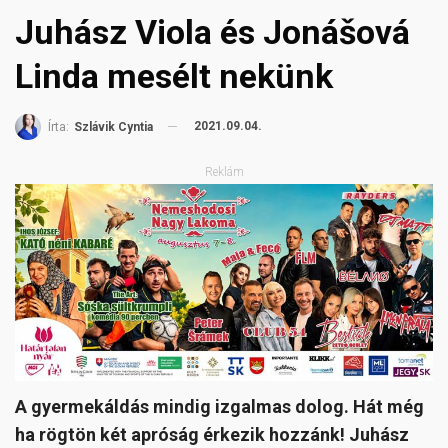
Juhász Viola és Jonášová
Linda mesélt nekünk
2021.09.04.
Írta:
Szlávik Cyntia
Reklám
A gyermekáldás mindig izgalmas dolog. Hát még
ha rögtön két apróság érkezik hozzánk! Juhász