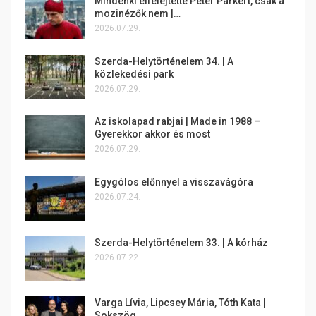
Mindenki elfelejtette Peter Parkert, csak a
mozinézők nem |…
2026.07.29.
Szerda-Helytörténelem 34. | A
közlekedési park
2026.07.29.
Az iskolapad rabjai | Made in 1988 –
Gyerekkor akkor és most
2026.07.29.
Egygólos előnnyel a visszavágóra
2026.07.24.
Szerda-Helytörténelem 33. | A kórház
2026.07.22.
Varga Lívia, Lipcsey Mária, Tóth Kata |
Sokszög