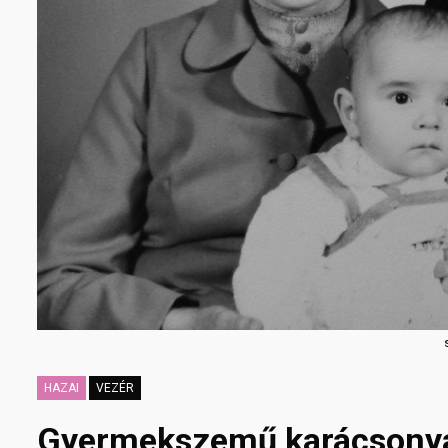
HAZAI
VEZÉR
Gyermekszemű karácsonya