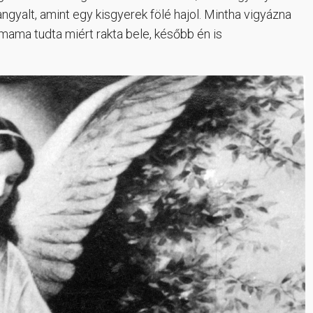
gyalt, amint egy kisgyerek fölé hajol. Mintha vigyázna
 mama tudta miért rakta bele, később én is