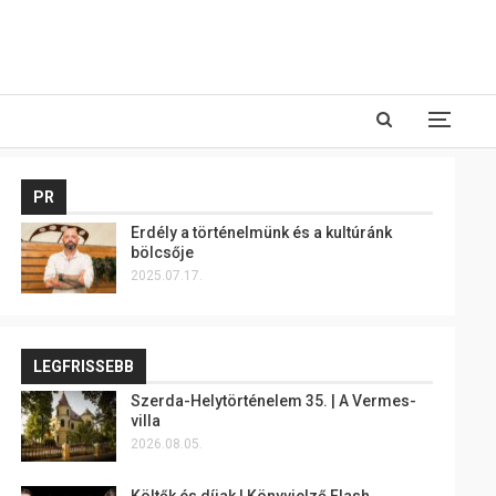
PR
Erdély a történelmünk és a kultúránk
bölcsője
2025.07.17.
LEGFRISSEBB
Szerda-Helytörténelem 35. | A Vermes-
villa
2026.08.05.
Költők és díjak | Könyvjelző Flash