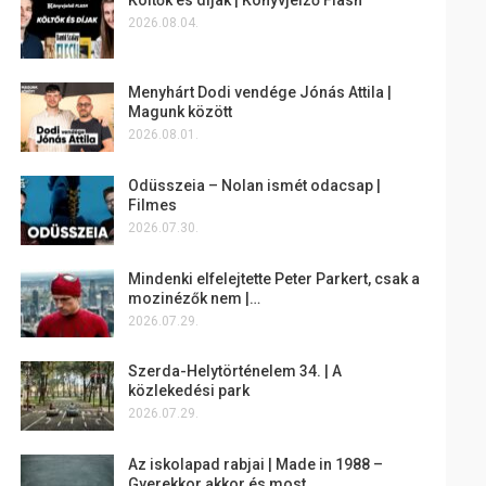
2026.08.04.
Menyhárt Dodi vendége Jónás Attila |
Magunk között
2026.08.01.
Odüsszeia – Nolan ismét odacsap |
Filmes
2026.07.30.
Mindenki elfelejtette Peter Parkert, csak a
mozinézők nem |…
2026.07.29.
Szerda-Helytörténelem 34. | A
közlekedési park
2026.07.29.
Az iskolapad rabjai | Made in 1988 –
Gyerekkor akkor és most