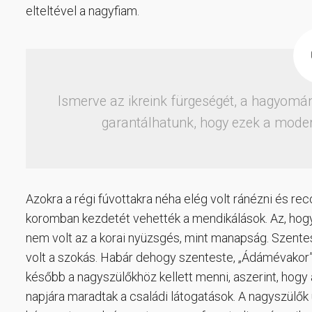
elteltével a nagyfiam.
Ismerve az ikreink fürgeségét, a hagyomá
garantálhatunk, hogy ezek a mode
Azokra a régi fúvottakra néha elég volt ránézni és re
koromban kezdetét vehették a mendikálások. Az, hogy
nem volt az a korai nyüzsgés, mint manapság. Szentes
volt a szokás. Habár dehogy szenteste, „Ádámévakor” 
később a nagyszülőkhöz kellett menni, aszerint, hog
napjára maradtak a családi látogatások. A nagyszülők