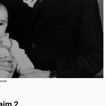
smart
im 2.