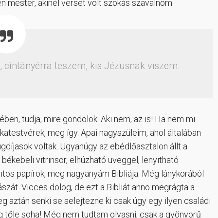
n mester, akinél verset volt szokás szavalnom:
, cíntányérra teszem, kis Jézusnak viszem.
ben, tudja, mire gondolok. Aki nem, az is! Ha nem mi
katestvérek, meg így. Apai nagyszüleim, ahol általában
gdíjasok voltak. Ugyanúgy az ebédlőasztalon állt a
békebeli vitrinsor, elhúzható üveggel, lenyitható
ontos papírok, meg nagyanyám Bibliája. Még lánykorából
szát. Vicces dolog, de ezt a Bibliát anno megrágta a
g aztán senki se selejtezne ki csak úgy egy ilyen családi
g tőle soha! Még nem tudtam olvasni, csak a gyönyörű