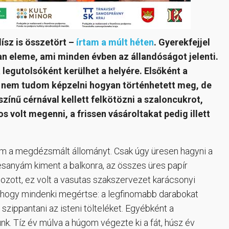
ísz is összetört –
írtam a múlt héten
. Gyerekfejjel
an eleme, ami minden évben az állandóságot jelenti.
 legutolsóként kerülhet a helyére. Elsőként a
el nem tudom képzelni hogyan történhetett meg, de
zínű cérnával kellett felkötözni a szaloncukrot,
s volt megenni, a frissen vásároltakat pedig illett
tam a megdézsmált állományt. Csak úgy üresen hagyni a
esanyám kiment a balkonra, az összes üres papír
ozott, ez volt a vasutas szakszervezet karácsonyi
, hogy mindenki megértse: a legfinomabb darabokat
 szippantani az isteni tölteléket. Egyébként a
nk. Tíz év múlva a húgom végezte ki a fát, húsz év