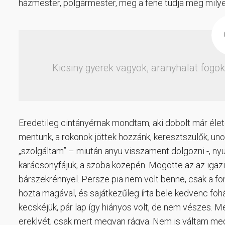
házmester, polgármester, meg a fene tudja még milye
Kicsiny gyerek vagyok, aranyhalat fogok
Eredetileg cintányérnak mondtam, aki dobolt már életé
mentünk, a rokonok jöttek hozzánk, keresztszülők, uno
„szolgáltam” – miután anyu visszament dolgozni -, nyu
karácsonyfájuk, a szoba közepén. Mögötte az az igazi 
bárszekrénnyel. Persze pia nem volt benne, csak a f
hozta magával, és sajátkezűleg írta bele kedvenc fohá
kecskéjük, pár lap így hiányos volt, de nem vészes. Me
ereklyét, csak mert megvan rágva. Nem is váltam me