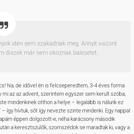
nyok idén sem szakadnak meg. Annyit viszont
rn díszek már nem okoznak balesetet.
ccs! Na, de idővel én is felcseperedtem, 3-4 éves forma
 mi az az advent, szerintem egyszer sem került szóba,
te mindenkinek otthon a helye – legalább is nálunk ez
– így hívtuk, sőt így nevezte szinte mindenki. Egy nappal
y apám éppen dolgozott-e, néha karácsony második
 után a keresztszülők, szomszédok se maradtak ki, vagy a