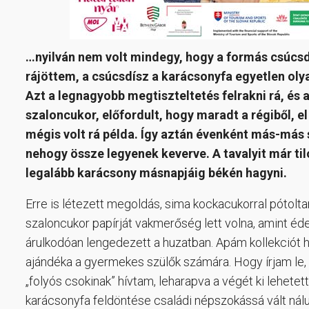
…nyilván nem volt mindegy, hogy a formás csúcsd
rájöttem, a csúcsdísz a karácsonyfa egyetlen oly
Azt a legnagyobb megtiszteltetés felrakni rá, és a
szaloncukor, előfordult, hogy maradt a régiből, 
mégis volt rá példa. Így aztán évenként más-más s
nehogy össze legyenek keverve. A tavalyit már tilo
legalább karácsony másnapjáig békén hagyni.
Erre is létezett megoldás, sima kockacukorral pótol
szaloncukor papírját vakmerőség lett volna, amint éd
árulkodóan lengedezett a huzatban. Apám kollekciót h
ajándéka a gyermekes szülők számára. Hogy írjam le
„folyós csokinak” hívtam, leharapva a végét ki lehetett
karácsonyfa feldöntése családi népszokássá vált nálu