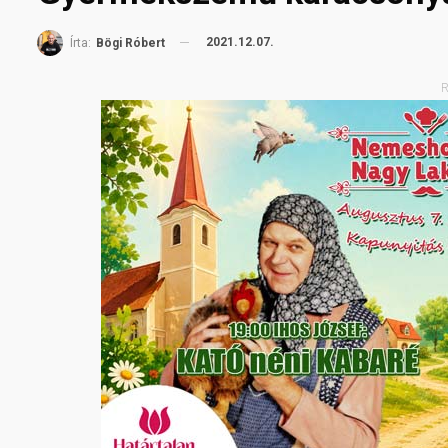
2021.12.07.
Írta:
Bögi Róbert
R