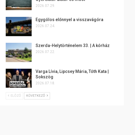
2026.07.29.
Egygólos előnnyel a visszavágóra
2026.07.24.
Szerda-Helytörténelem 33. | A kórház
2026.07.22.
Varga Lívia, Lipcsey Mária, Tóth Kata |
Sokszög
2026.07.18.
ELŐZŐ
KÖVETKEZŐ