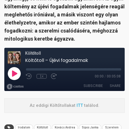
költemény az újévi fogadalmak jelenségére reagál
meglehetős iróniával, a másik viszont egy olyan
élethelyzetre, amikor az ember szintén hajlamos
fogadkozni: a szerelmi csalódáséra, méghozzá
mitologikus keretbe ágyazva.
Az eddigi Költőtollakat
ITT
találod.
Irodalom
Költőtoll
Kovács Andrea
Sipos Janka
Szerelem