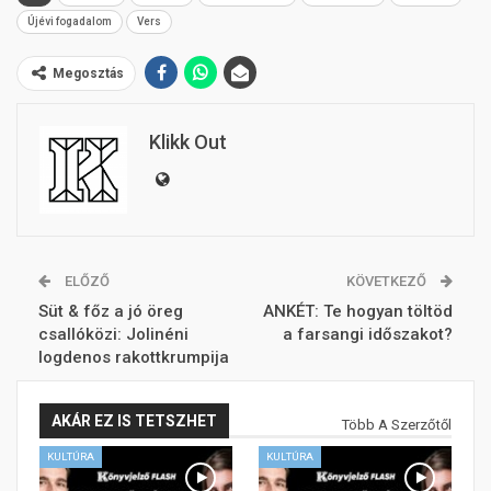
Újévi fogadalom
Vers
Megosztás
Klikk Out
ELŐZŐ
KÖVETKEZŐ
Süt & főz a jó öreg
ANKÉT: Te hogyan töltöd
csallóközi: Jolinéni
a farsangi időszakot?
logdenos rakottkrumpija
AKÁR EZ IS TETSZHET
Több A Szerzőtől
KULTÚRA
KULTÚRA