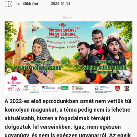
2022.01.14.
Írta:
Klikk Out
Reklám
A 2022-es első epizódunkban ismét nem vettük túl
komolyan magunkat, a téma pedig nem is lehetne
aktuálisabb, hiszen a fogadalmak témáját
dolgoztuk fel verseinkben. Igaz, nem egészen
ugyanúgy, és nem is egészen ugyanarról. Az egyik