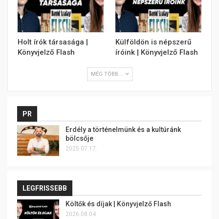
Holt írók társasága |
Külföldön is népszerű
Könyvjelző Flash
íróink | Könyvjelző Flash
MÉG TÖBB...
PR
Erdély a történelmünk és a kultúránk
bölcsője
2025.07.17.
LEGFRISSEBB
Költők és díjak | Könyvjelző Flash
2026.08.04.