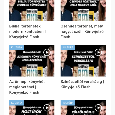
Bibliai történetek
Csendes történet, mely
modern köntösben |
nagyot szól | Könyvjelző
Könyvjelző Flash
Flash
KULTÚRA
KULTÚRA
Az ünnepi könyvhét
Színészettől versírásig |
meglepetései |
Könyvjelző Flash
Könyvjelző Flash
KULTÚRA
KULTÚRA