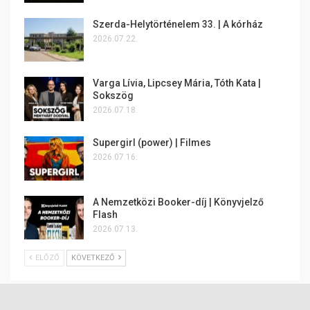
Szerda-Helytörténelem 33. | A kórház
2026.07.22.
Varga Lívia, Lipcsey Mária, Tóth Kata |
Sokszög
2026.07.18.
Supergirl (power) | Filmes
2026.07.16.
A Nemzetközi Booker-díj | Könyvjelző
Flash
2026.07.13.
ELŐZŐ
KÖVETKEZŐ