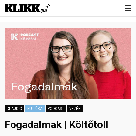
AUDIÓ
KULTÚRA
PODCAST
VEZÉR
Fogadalmak | Költőtoll