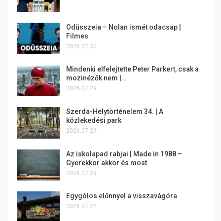
Odüsszeia – Nolan ismét odacsap |
Filmes
2026.07.30.
Mindenki elfelejtette Peter Parkert, csak a
mozinézők nem |…
2026.07.29.
Szerda-Helytörténelem 34. | A
közlekedési park
2026.07.29.
Az iskolapad rabjai | Made in 1988 –
Gyerekkor akkor és most
2026.07.29.
Egygólos előnnyel a visszavágóra
2026.07.24.