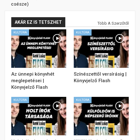
csésze)
AKÁR EZ IS TETSZHET
Több A Szerzőtől
KULTÚRA
KULTÚRA
Az ünnepi könyvhét
Színészettől versírásig |
meglepetései |
Könyvjelző Flash
Könyvjelző Flash
KULTÚRA
KULTÚRA