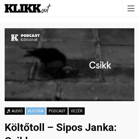
AUDIÓ
KULTÚRA
PODCAST
VEZÉR
Költőtoll – Sipos Janka: