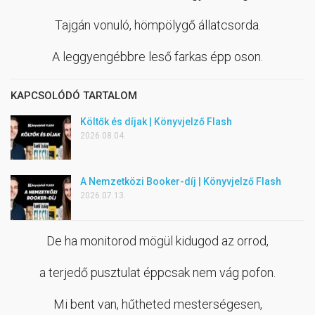
Tajgán vonuló, hömpölygő állatcsorda.
A leggyengébbre leső farkas épp oson.
KAPCSOLÓDÓ TARTALOM
Költők és díjak | Könyvjelző Flash
2026.08.04.
A Nemzetközi Booker-díj | Könyvjelző Flash
2026.07.13.
De ha monitorod mögül kidugod az orrod,
a terjedő pusztulat éppcsak nem vág pofon.
Mi bent van, hűtheted mesterségesen,