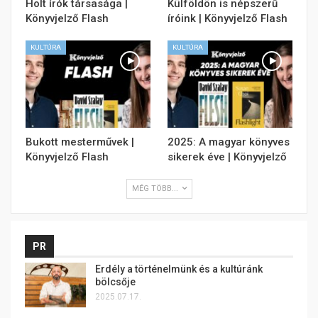
Holt írók társasága |
Külföldön is népszerű
Könyvjelző Flash
íróink | Könyvjelző Flash
KULTÚRA
KULTÚRA
Bukott mesterművek |
2025: A magyar könyves
Könyvjelző Flash
sikerek éve | Könyvjelző
MÉG TÖBB...
PR
Erdély a történelmünk és a kultúránk
bölcsője
2025.07.17.