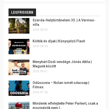
LEGFRISSEBB
Szerda-Helytörténelem 35. | A Vermes-
villa
2026.08.05.
Költők és díjak | Könyvjelző Flash
2026.08.04.
Menyhárt Dodi vendége Jónás Attila |
Magunk között
2026.08.01.
Odüsszeia – Nolan ismét odacsap |
Filmes
2026.07.30.
Mindenki elfelejtette Peter Parkert, csak a
mozinézők nem |…