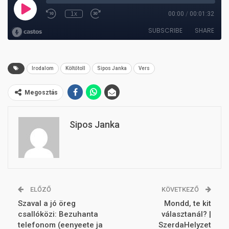
Irodalom
Költőtoll
Sipos Janka
Vers
Megosztás
Sipos Janka
ELŐZŐ
KÖVETKEZŐ
Szaval a jó öreg
Mondd, te kit
csallóközi: Bezuhanta
választanál? |
telefonom (eenyeete ja
SzerdaHelyzet