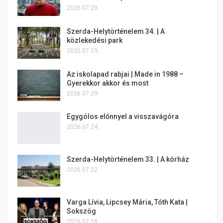
2026.07.29.
Szerda-Helytörténelem 34. | A
közlekedési park
2026.07.29.
Az iskolapad rabjai | Made in 1988 –
Gyerekkor akkor és most
2026.07.29.
Egygólos előnnyel a visszavágóra
2026.07.24.
Szerda-Helytörténelem 33. | A kórház
2026.07.22.
Varga Lívia, Lipcsey Mária, Tóth Kata |
Sokszög
2026.07.18.