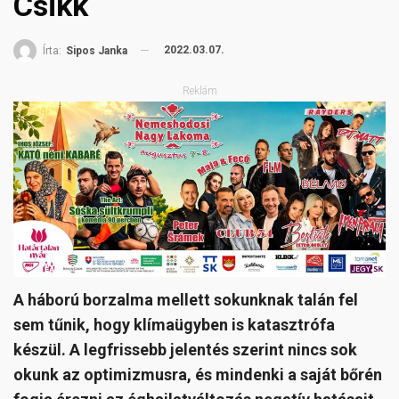
Csikk
2022.03.07.
Írta:
Sipos Janka
Reklám
A háború borzalma mellett sokunknak talán fel
sem tűnik, hogy klímaügyben is katasztrófa
készül. A legfrissebb jelentés szerint nincs sok
okunk az optimizmusra, és mindenki a saját bőrén