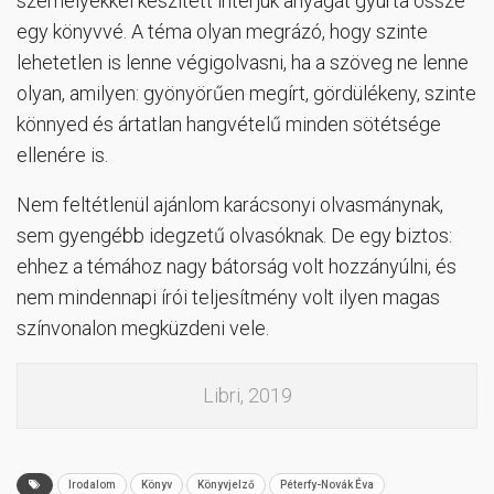
személyekkel készített interjúk anyagát gyúrta össze
egy könyvvé. A téma olyan megrázó, hogy szinte
lehetetlen is lenne végigolvasni, ha a szöveg ne lenne
olyan, amilyen: gyönyörűen megírt, gördülékeny, szinte
könnyed és ártatlan hangvételű minden sötétsége
ellenére is.
Nem feltétlenül ajánlom karácsonyi olvasmánynak,
sem gyengébb idegzetű olvasóknak. De egy biztos:
ehhez a témához nagy bátorság volt hozzányúlni, és
nem mindennapi írói teljesítmény volt ilyen magas
színvonalon megküzdeni vele.
Libri, 2019
Irodalom
Könyv
Könyvjelző
Péterfy-Novák Éva