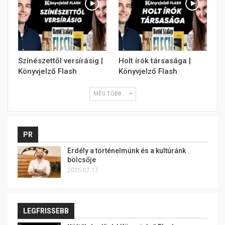
Színészettől versírásig |
Holt írók társasága |
Könyvjelző Flash
Könyvjelző Flash
MÉG TÖBB...
PR
Erdély a történelmünk és a kultúránk
bölcsője
2025.07.17.
LEGFRISSEBB