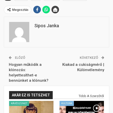
Megosztás
Sipos Janka
ELŐZŐ
KÖVETKEZŐ
Hogyan működik a
Kiakad a cukiságmérő |
klónozás:
Különvélemény
helyettesíthet-e
bennünket a klónunk?
AKÁR EZ IS TETSZHET
Több A Szerzőtől
KÁVÉSZÜNET
KULTÚRA