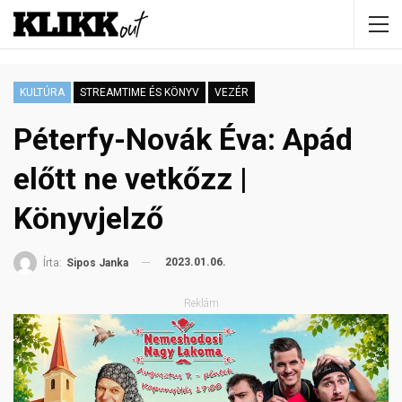
KULTÚRA
STREAMTIME ÉS KÖNYV
VEZÉR
Péterfy-Novák Éva: Apád
előtt ne vetkőzz |
Könyvjelző
2023.01.06.
Írta:
Sipos Janka
Reklám