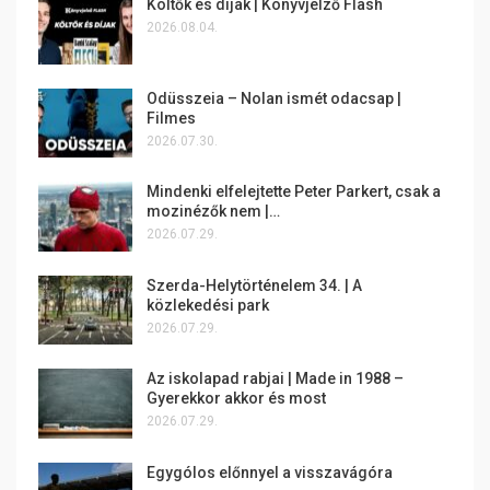
Költők és díjak | Könyvjelző Flash
2026.08.04.
Odüsszeia – Nolan ismét odacsap |
Filmes
2026.07.30.
Mindenki elfelejtette Peter Parkert, csak a
mozinézők nem |…
2026.07.29.
Szerda-Helytörténelem 34. | A
közlekedési park
2026.07.29.
Az iskolapad rabjai | Made in 1988 –
Gyerekkor akkor és most
2026.07.29.
Egygólos előnnyel a visszavágóra