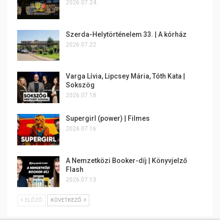
2026.07.24.
Szerda-Helytörténelem 33. | A kórház
2026.07.22.
Varga Lívia, Lipcsey Mária, Tóth Kata |
Sokszög
2026.07.18.
Supergirl (power) | Filmes
2026.07.16.
A Nemzetközi Booker-díj | Könyvjelző
Flash
2026.07.13.
ELŐZŐ
KÖVETKEZŐ