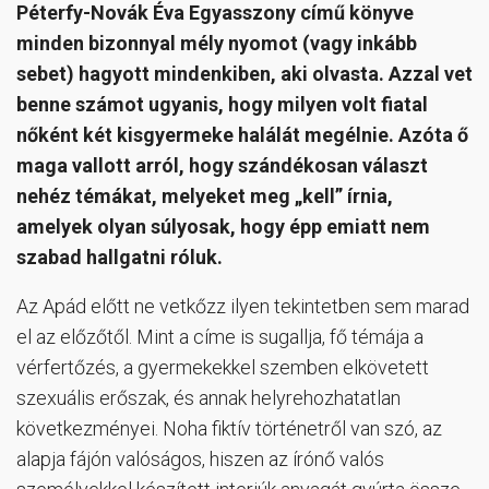
Péterfy-Novák Éva Egyasszony című könyve
minden bizonnyal mély nyomot (vagy inkább
sebet) hagyott mindenkiben, aki olvasta. Azzal vet
benne számot ugyanis, hogy milyen volt fiatal
nőként két kisgyermeke halálát megélnie. Azóta ő
maga vallott arról, hogy szándékosan választ
nehéz témákat, melyeket meg „kell” írnia,
amelyek olyan súlyosak, hogy épp emiatt nem
szabad hallgatni róluk.
Az Apád előtt ne vetkőzz ilyen tekintetben sem marad
el az előzőtől. Mint a címe is sugallja, fő témája a
vérfertőzés, a gyermekekkel szemben elkövetett
szexuális erőszak, és annak helyrehozhatatlan
következményei. Noha fiktív történetről van szó, az
alapja fájón valóságos, hiszen az írónő valós