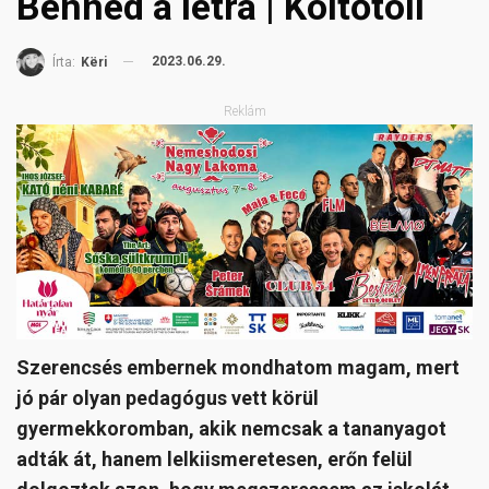
Benned a létra | Költőtoll
2023.06.29.
Írta:
Këri
Reklám
Szerencsés embernek mondhatom magam, mert
jó pár olyan pedagógus vett körül
gyermekkoromban, akik nemcsak a tananyagot
adták át, hanem lelkiismeretesen, erőn felül