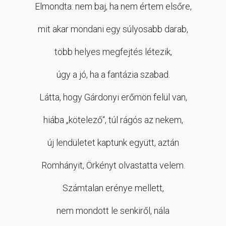
Elmondta: nem baj, ha nem értem elsőre,
mit akar mondani egy súlyosabb darab,
több helyes megfejtés létezik,
úgy a jó, ha a fantázia szabad.
Látta, hogy Gárdonyi erőmön felül van,
hiába „kötelező“, túl rágós az nekem,
új lendületet kaptunk együtt, aztán
Romhányit, Örkényt olvastatta velem.
Számtalan erénye mellett,
nem mondott le senkiről, nála