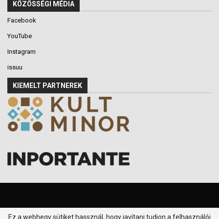
KÖZÖSSÉGI MÉDIA
Facebook
YouTube
Instagram
issuu
KIEMELT PARTNEREK
Ez a webhegy sütiket hassznál, hogy javítani tudjon a felhasználói
© 2016-2026 - Klikk P.T. - Minden jog fenntartva.