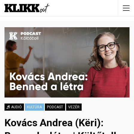
AUDIÓ
KULTÚRA
PODCAST
VEZÉR
Kovács Andrea (Kёri):