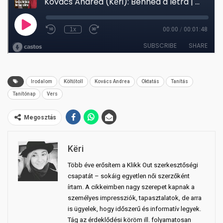
Irodalom
Költőtoll
Kovács Andrea
Oktatás
Tanítás
Tanítónap
Vers
Megosztás
Këri
Több éve erősítem a Klikk Out szerkesztőségi
csapatát – sokáig egyetlen női szerzőként
írtam. A cikkeimben nagy szerepet kapnak a
személyes impressziók, tapasztalatok, de arra
is ügyelek, hogy időszerű és informatív legyek.
Tág az érdeklődési köröm ill. folyamatosan