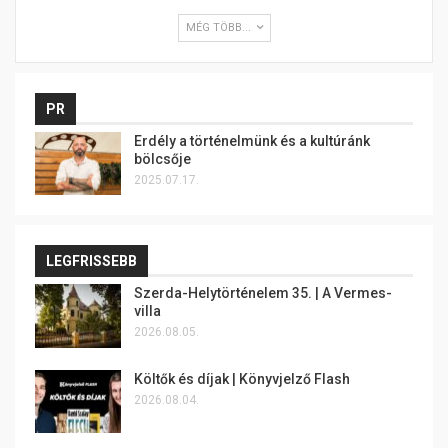
MÉG TÖBB...
PR
Erdély a történelmünk és a kultúránk
bölcsője
2025.07.17.
LEGFRISSEBB
Szerda-Helytörténelem 35. | A Vermes-
villa
2026.08.05.
Költők és díjak | Könyvjelző Flash
2026.08.04.