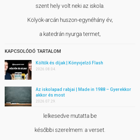
szent hely volt neki az iskola.
Kölyök-arcán huszon-egynéhány év,
a katedrán nyurga termet,
KAPCSOLÓDÓ TARTALOM
Költők és díjak | Könyvjelző Flash
2026.08.04.
Az iskolapad rabjai | Made in 1988 – Gyerekkor
akkor és most
2026.07.29.
lelkesedve mutatta be
későbbi szerelmem: a verset.