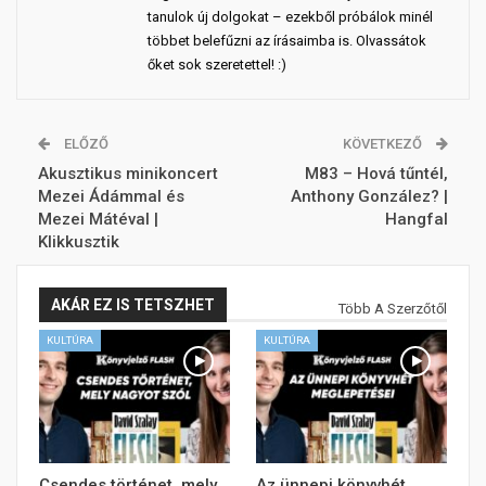
tanulok új dolgokat – ezekből próbálok minél
többet belefűzni az írásaimba is. Olvassátok
őket sok szeretettel! :)
ELŐZŐ
KÖVETKEZŐ
Akusztikus minikoncert
M83 – Hová tűntél,
Mezei Ádámmal és
Anthony González? |
Mezei Mátéval |
Hangfal
Klikkusztik
AKÁR EZ IS TETSZHET
Több A Szerzőtől
KULTÚRA
KULTÚRA
Csendes történet, mely
Az ünnepi könyvhét