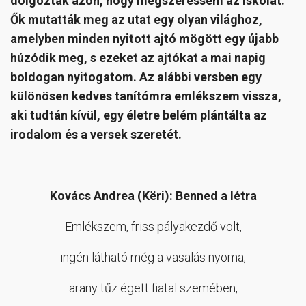
dolgoztak azon, hogy megszeressem az iskolát.
Ők mutatták meg az utat egy olyan világhoz,
amelyben minden nyitott ajtó mögött egy újabb
húzódik meg, s ezeket az ajtókat a mai napig
boldogan nyitogatom. Az alábbi versben egy
különösen kedves tanítómra emlékszem vissza,
aki tudtán kívül, egy életre belém plántálta az
irodalom és a versek szeretét.
Kovács Andrea (Kёri): Benned a létra
Emlékszem, friss pályakezdő volt,
ingén látható még a vasalás nyoma,
arany tűz égett fiatal szemében,