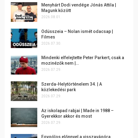
Menyhárt Dodi vendége Jónás Attila |
Magunk között
2026.08.01.
Odüsszeia – Nolan ismét odacsap |
Filmes
2026.07.30.
Mindenki elfelejtette Peter Parkert, csak a
mozinézők nem |…
2026.07.29.
Szerda-Helytörténelem 34. | A
közlekedési park
2026.07.29.
Az iskolapad rabjai | Made in 1988 –
Gyerekkor akkor és most
2026.07.29.
Egygólos előnnyel a visszavágóra