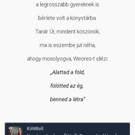
a legrosszabb gyereknek is
bérlete volt a könyvtárba.
Tanár Úr, mindent köszönök,
ma is eszembe jut néha,
ahogy mosolyogva, Weöres-t idézi:
„Alattad a föld,
fölötted az ég,
benned a létra”