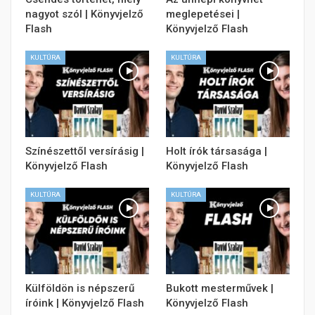
nagyot szól | Könyvjelző
meglepetései |
Flash
Könyvjelző Flash
KULTÚRA
KULTÚRA
Színészettől versírásig |
Holt írók társasága |
Könyvjelző Flash
Könyvjelző Flash
KULTÚRA
KULTÚRA
Külföldön is népszerű
Bukott mesterművek |
íróink | Könyvjelző Flash
Könyvjelző Flash