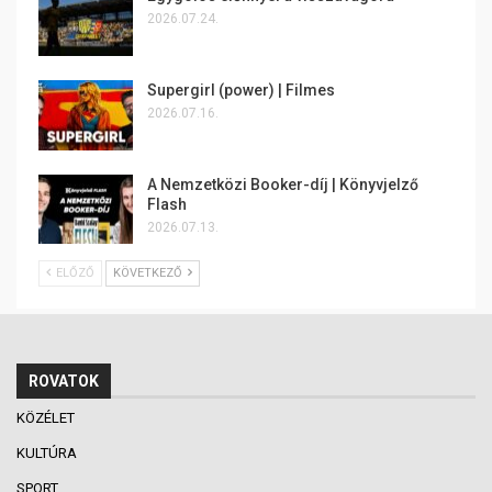
2026.07.24.
Supergirl (power) | Filmes
2026.07.16.
A Nemzetközi Booker-díj | Könyvjelző
Flash
2026.07.13.
ELŐZŐ
KÖVETKEZŐ
ROVATOK
KÖZÉLET
KULTÚRA
SPORT