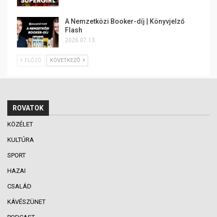
A Nemzetközi Booker-díj | Könyvjelző
Flash
2026.07.13.
ELŐZŐ
KÖVETKEZŐ
ROVATOK
KÖZÉLET
KULTÚRA
SPORT
HAZAI
CSALÁD
KÁVÉSZÜNET