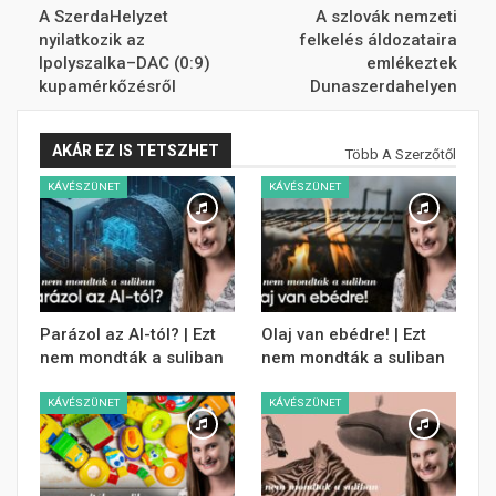
A SzerdaHelyzet
A szlovák nemzeti
nyilatkozik az
felkelés áldozataira
Ipolyszalka–DAC (0:9)
emlékeztek
kupamérkőzésről
Dunaszerdahelyen
AKÁR EZ IS TETSZHET
Több A Szerzőtől
KÁVÉSZÜNET
KÁVÉSZÜNET
Parázol az AI-tól? | Ezt
Olaj van ebédre! | Ezt
nem mondták a suliban
nem mondták a suliban
KÁVÉSZÜNET
KÁVÉSZÜNET