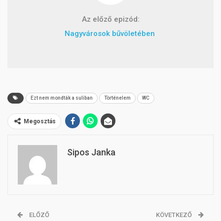
Az előző epizód:
Nagyvárosok bűvöletében
Ezt nem mondták a suliban
Történelem
WC
Megosztás
Sipos Janka
ELŐZŐ
KÖVETKEZŐ