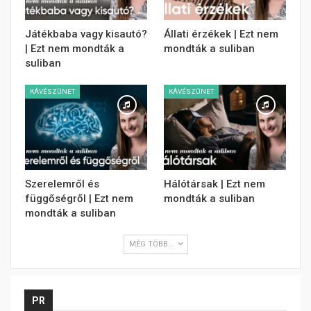
Játékbaba vagy kisautó?
Állati érzékek | Ezt nem
| Ezt nem mondták a
mondták a suliban
suliban
KÁVÉSZÜNET
KÁVÉSZÜNET
Szerelemről és
Hálótársak | Ezt nem
függőségről | Ezt nem
mondták a suliban
mondták a suliban
MÉG TÖBB...
PR