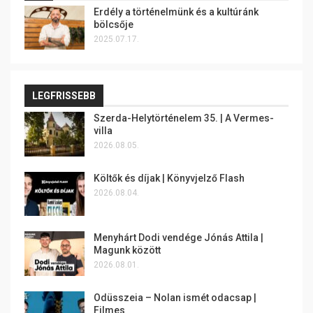
Erdély a történelmünk és a kultúránk
bölcsője
2025.07.17.
LEGFRISSEBB
Szerda-Helytörténelem 35. | A Vermes-
villa
2026.08.05.
Költők és díjak | Könyvjelző Flash
2026.08.04.
Menyhárt Dodi vendége Jónás Attila |
Magunk között
2026.08.01.
Odüsszeia – Nolan ismét odacsap |
Filmes