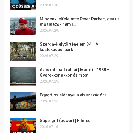
2026.07.30.
Mindenki elfelejtette Peter Parkert, csak a
mozinézők nem |…
2026.07.29.
Szerda-Helytörténelem 34. | A
közlekedési park
2026.07.29.
Az iskolapad rabjai | Made in 1988 –
Gyerekkor akkor és most
2026.07.29.
Egygólos előnnyel a visszavágóra
2026.07.24.
Supergirl (power) | Filmes
2026.07.16.