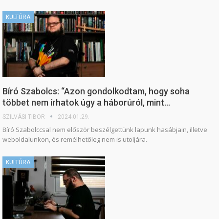
KULTÚRA
Bíró Szabolcs: “Azon gondolkodtam, hogy soha
többet nem írhatok úgy a háborúról, mint…
SZILVÁSI TIBOR
2024.01.29.
Bíró Szabolccsal nem először beszélgettünk lapunk hasábjain, illetve
weboldalunkon, és remélhetőleg nem is utoljára.
KULTÚRA