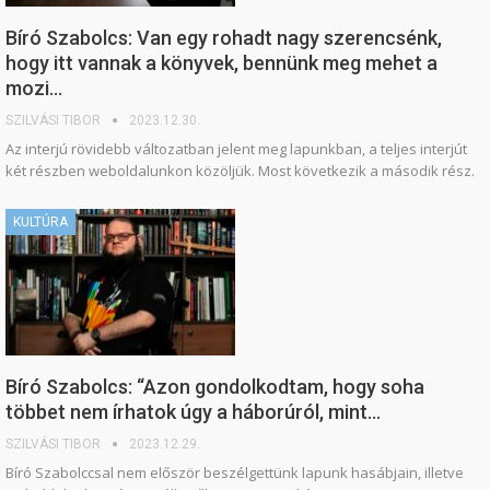
Bíró Szabolcs: Van egy rohadt nagy szerencsénk,
hogy itt vannak a könyvek, bennünk meg mehet a
mozi…
SZILVÁSI TIBOR
2023.12.30.
Az interjú rövidebb változatban jelent meg lapunkban, a teljes interjút
két részben weboldalunkon közöljük. Most következik a második rész.
KULTÚRA
Bíró Szabolcs: “Azon gondolkodtam, hogy soha
többet nem írhatok úgy a háborúról, mint…
SZILVÁSI TIBOR
2023.12.29.
Bíró Szabolccsal nem először beszélgettünk lapunk hasábjain, illetve