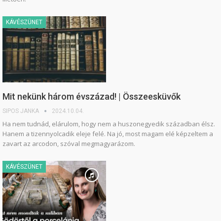
KÁVÉSZÜNET
Mit nekünk három évszázad! | Összeesküvők
SIPOS JANKA
2024.10.04.
Ha nem tudnád, elárulom, hogy nem a huszonegyedik században élsz.
Hanem a tizennyolcadik eleje felé. Na jó, most magam elé képzeltem a
zavart az arcodon, szóval megmagyarázom.
KÁVÉSZÜNET