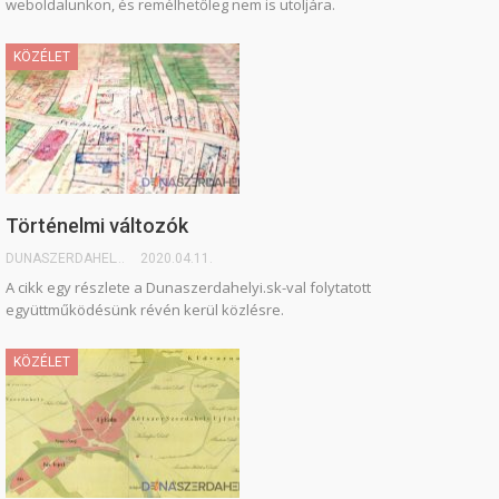
weboldalunkon, és remélhetőleg nem is utoljára.
KÖZÉLET
Történelmi változók
DUNASZERDAHELYI.SK
2020.04.11.
A cikk egy részlete a Dunaszerdahelyi.sk-val folytatott
együttműködésünk révén kerül közlésre.
KÖZÉLET