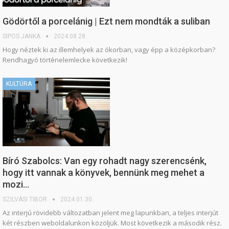
Gödörtől a porcelánig | Ezt nem mondták a suliban
SIPOS JANKA
2024.08.28.
Hogy néztek ki az illemhelyek az ókorban, vagy épp a középkorban?
Rendhagyó történelemlecke következik!
KULTÚRA
Bíró Szabolcs: Van egy rohadt nagy szerencsénk,
hogy itt vannak a könyvek, bennünk meg mehet a
mozi…
SZILVÁSI TIBOR
2024.01.30.
Az interjú rövidebb változatban jelent meg lapunkban, a teljes interjút
két részben weboldalunkon közöljük. Most következik a második rész.