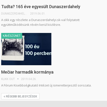
Tudta? 165 éve egyesült Dunaszerdahely
DUNASZERDAHELYI.SK
2019.06.01.
A cikk egy részlete a Dunaszerdahelyi.sk-val folytatott
együttműködésünk révén kerül közlésre.
KÁVÉSZÜNET
Mečiar harmadik kormánya
KLIKK OUT
2019.04.26.
A Fórum Kisebbségkutató Intézet új ismeretterjesztő sorozata.
RÉGEBBI BEJEGYZÉSEK