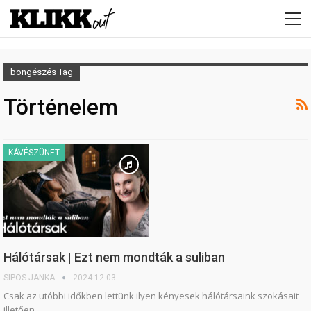
böngészés Tag
Történelem
KÁVÉSZÜNET
Hálótársak | Ezt nem mondták a suliban
SIPOS JANKA
2024.12.03.
Csak az utóbbi időkben lettünk ilyen kényesek hálótársaink szokásait
illetően.