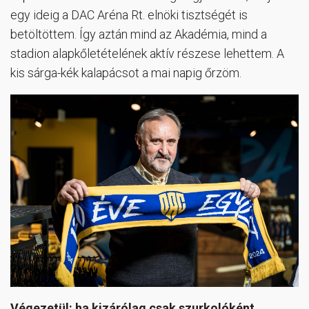
egy ideig a DAC Aréna Rt. elnöki tisztségét is
betöltöttem. Így aztán mind az Akadémia, mind a
stadion alapkőletételének aktív részese lehettem. A
kis sárga-kék kalapácsot a mai napig őrzöm.
Végezetül: ha kizárólag csak szurkolóként