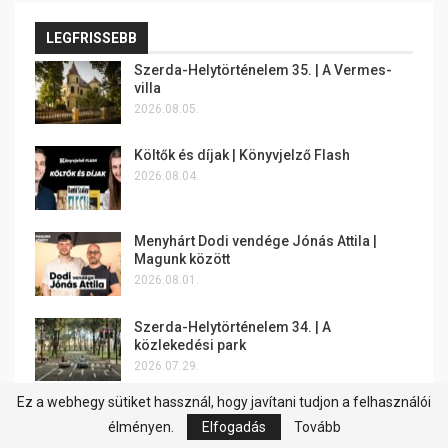
LEGFRISSEBB
Szerda-Helytörténelem 35. | A Vermes-
villa
2026.08.05.
Költők és díjak | Könyvjelző Flash
2026.08.04.
Menyhárt Dodi vendége Jónás Attila |
Magunk között
2026.08.01.
Szerda-Helytörténelem 34. | A
közlekedési park
2026.07.29.
Ez a webhegy sütiket hassznál, hogy javítani tudjon a felhasználói
Az iskolapad rabjai | Made in 1988 –
élményen.
Elfogadás
Tovább
Gyerekkor akkor és most