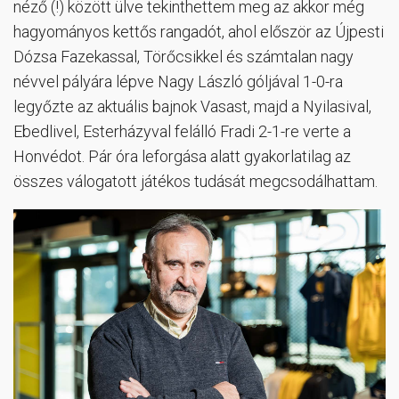
néző (!) között ülve tekinthettem meg az akkor még
hagyományos kettős rangadót, ahol először az Újpesti
Dózsa Fazekassal, Törőcsikkel és számtalan nagy
névvel pályára lépve Nagy László góljával 1-0-ra
legyőzte az aktuális bajnok Vasast, majd a Nyilasival,
Ebedlivel, Esterházyval felálló Fradi 2-1-re verte a
Honvédot. Pár óra leforgása alatt gyakorlatilag az
összes válogatott játékos tudását megcsodálhattam.