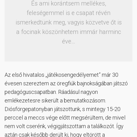
És ami korántsem mellékes,
feleségemmel is e csapat révén
ismerkedtünk meg, vagyis közvetve őt is
a focinak köszönhetem immár harminc
éve…
Az első hivatalos „játékosengedélyemet” már 30
évesen szereztem az öregfiúk bajnokságában játszó
pedagóguscsapatban. Ráadásul nagyon
emlékezetesre sikerült a bemutatkozásom.
Diósförgepatonyban játszottunk, s mintegy 15-20
perccel a meccs vége előtt megsérültem, de mivel
nem volt cserénk, végigjátszottam a találkozót. Így
aztán csak később derült ki, hogy eltörött a