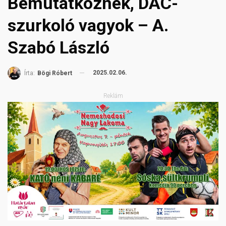
Bemutatkoznék, DAC-
szurkoló vagyok – A.
Szabó László
2025.02.06.
Írta:
Bögi Róbert
Reklám