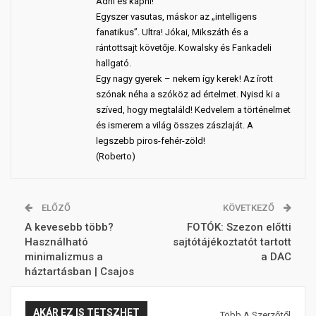
Adni és kapni!
Egyszer vasutas, máskor az „intelligens
fanatikus”. Ultra! Jókai, Mikszáth és a
rántottsajt követője. Kowalsky és Fankadeli
hallgató.
Egy nagy gyerek – nekem így kerek! Az írott
szónak néha a szóköz ad értelmet. Nyisd ki a
szíved, hogy megtaláld! Kedvelem a történelmet
és ismerem a világ összes zászlaját. A
legszebb piros-fehér-zöld!
(Roberto)
ELŐZŐ
KÖVETKEZŐ
A kevesebb több?
FOTÓK: Szezon előtti
Használható
sajtótájékoztatót tartott
minimalizmus a
a DAC
háztartásban | Csajos
AKÁR EZ IS TETSZHET
Több A Szerzőtől