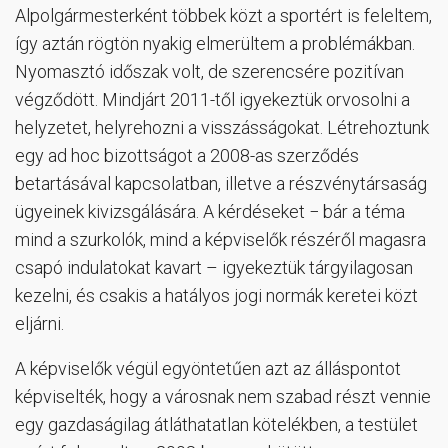
Alpolgármesterként többek közt a sportért is feleltem,
így aztán rögtön nyakig elmerültem a problémákban.
Nyomasztó időszak volt, de szerencsére pozitívan
végződött. Mindjárt 2011-től igyekeztük orvosolni a
helyzetet, helyrehozni a visszásságokat. Létrehoztunk
egy ad hoc bizottságot a 2008-as szerződés
betartásával kapcsolatban, illetve a részvénytársaság
ügyeinek kivizsgálására. A kérdéseket − bár a téma
mind a szurkolók, mind a képviselők részéről magasra
csapó indulatokat kavart – igyekeztük tárgyilagosan
kezelni, és csakis a hatályos jogi normák keretei közt
eljárni.
A képviselők végül egyöntetűen azt az álláspontot
képviselték, hogy a városnak nem szabad részt vennie
egy gazdaságilag átláthatatlan kötelékben, a testület