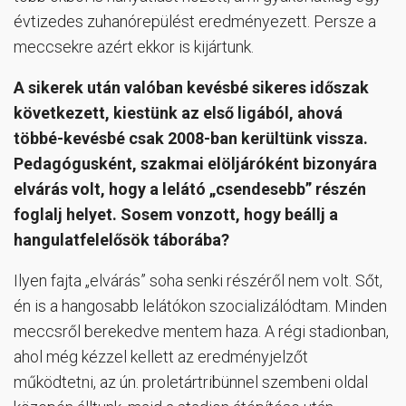
évtizedes zuhanórepülést eredményezett. Persze a
meccsekre azért ekkor is kijártunk.
A sikerek után valóban kevésbé sikeres időszak
következett, kiestünk az első ligából, ahová
többé-kevésbé csak 2008-ban kerültünk vissza.
Pedagógusként, szakmai elöljáróként bizonyára
elvárás volt, hogy a lelátó „csendesebb” részén
foglalj helyet. Sosem vonzott, hogy beállj a
hangulatfelelősök táborába?
Ilyen fajta „elvárás” soha senki részéről nem volt. Sőt,
én is a hangosabb lelátókon szocializálódtam. Minden
meccsről berekedve mentem haza. A régi stadionban,
ahol még kézzel kellett az eredményjelzőt
működtetni, az ún. proletártribünnel szembeni oldal