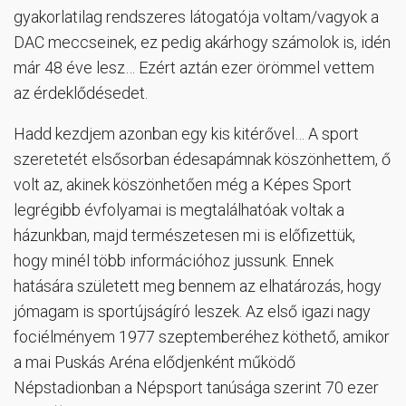
gyakorlatilag rendszeres látogatója voltam/vagyok a
DAC meccseinek, ez pedig akárhogy számolok is, idén
már 48 éve lesz… Ezért aztán ezer örömmel vettem
az érdeklődésedet.
Hadd kezdjem azonban egy kis kitérővel… A sport
szeretetét elsősorban édesapámnak köszönhettem, ő
volt az, akinek köszönhetően még a Képes Sport
legrégibb évfolyamai is megtalálhatóak voltak a
házunkban, majd természetesen mi is előfizettük,
hogy minél több információhoz jussunk. Ennek
hatására született meg bennem az elhatározás, hogy
jómagam is sportújságíró leszek. Az első igazi nagy
fociélményem 1977 szeptemberéhez köthető, amikor
a mai Puskás Aréna elődjenként működő
Népstadionban a Népsport tanúsága szerint 70 ezer