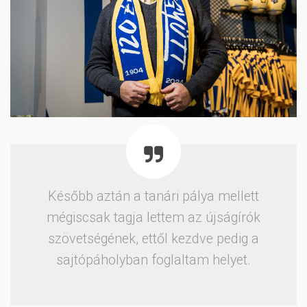
Később aztán a tanári pálya mellett
mégiscsak tagja lettem az újságírók
szövetségének, ettől kezdve pedig a
sajtópáholyban foglaltam helyet.