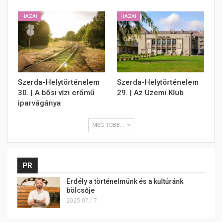
HAZAI
HAZAI
Szerda-Helytörténelem
Szerda-Helytörténelem
30. | A bősi vízi erőmű
29. | Az Üzemi Klub
iparvágánya
MÉG TÖBB...
PR
Erdély a történelmünk és a kultúránk
bölcsője
2025.07.17.