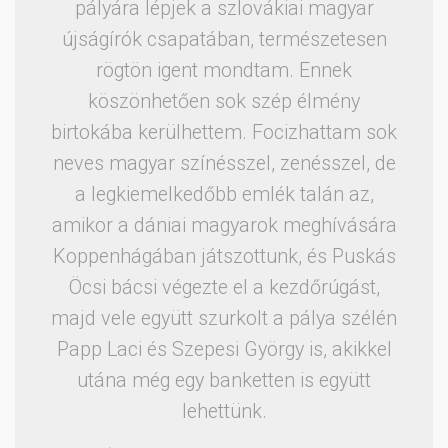
pályára lépjek a szlovákiai magyar
újságírók csapatában, természetesen
rögtön igent mondtam. Ennek
köszönhetően sok szép élmény
birtokába kerülhettem. Focizhattam sok
neves magyar színésszel, zenésszel, de
a legkiemelkedőbb emlék talán az,
amikor a dániai magyarok meghívására
Koppenhágában játszottunk, és Puskás
Öcsi bácsi végezte el a kezdőrúgást,
majd vele együtt szurkolt a pálya szélén
Papp Laci és Szepesi György is, akikkel
utána még egy banketten is együtt
lehettünk.