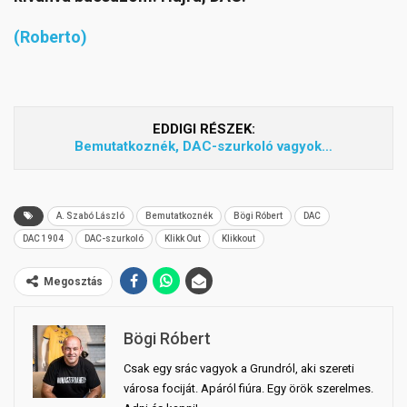
(Roberto)
EDDIGI RÉSZEK:
Bemutatkoznék, DAC-szurkoló vagyok…
A. Szabó László
Bemutatkoznék
Bögi Róbert
DAC
DAC 1904
DAC-szurkoló
Klikk Out
Klikkout
Megosztás
Bögi Róbert
Csak egy srác vagyok a Grundról, aki szereti
városa fociját. Apáról fiúra. Egy örök szerelmes.