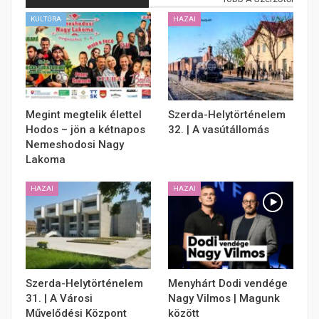
KULTÚRA
HAZAI
Megint megtelik élettel
Szerda-Helytörténelem
Hodos – jön a kétnapos
32. | A vasútállomás
Nemeshodosi Nagy
Lakoma
HAZAI
HAZAI
Szerda-Helytörténelem
Menyhárt Dodi vendége
31. | A Városi
Nagy Vilmos | Magunk
Művelődési Központ
között