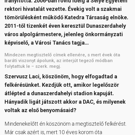
irányította. 2006-ban rövid ideig a Selye Egyetem
rektori hivatalát vezette. Évekig volt a szakmai
tömörülésként működő Katedra Társaság elnöke.
2011-től tizenkét éven keresztül Dunaszerdahely
város alpolgármestere, jelenleg önkormányzati
képviselő, a Városi Tanács tagja…
Mindezen megtisztelő címek ellenére, s mert évek óta
baráti viszonyt ápolunk, az interjút tegező módban
folytattuk le – szerk. megj.
Szervusz Laci, köszönöm, hogy elfogadtad a
felkérésünket. Kezdjük ott, amikor legelőször
átlépted a dunaszerdahelyi stadion kapuját.
Hányadik ligát játszott akkor a DAC, és milyenek
voltak az első benyomásaid?
Mindenekelőtt én köszönöm a megtisztelő felkérést.
Már csak azért is, mert 10 éves korom óta