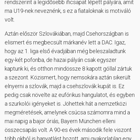
rendszerint a legidősebb ificsapat lépett pályára, amit
ma U19-nek neveznénk, s ez a fiataloknak is motiváló
volt.
Aztán először Szlovákiában, majd Csehországban is
elismert és megbecsült márkanév lett a DAC. Igaz,
hogy az 1. liga első évadjában még beleszaladtunk
egy-két pofonba, de hazai pályán csak egyszer
kaptunk ki, és otthon mindössze 8 kapott góllal zártuk
a szezont. Közismert, hogy nemsokára aztán sikerült
elnyerni a szlovák, majd a csehszlovák kupát is. Ez
pedig csak növelte az eufórikus hangulatot, és egyben
a szurkolói igényeket is. Jöhettek hát a nemzetközi
megméretések, amelynek csúcsa számomra mind a
mai napig a bajor óriás, Bayern München elleni
összecsapás volt. A 90-es évek második fele viszont
több okból is hanyatlást hozott, ami gyakorlatilag egy