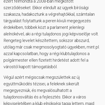
ezért felmondta a 2008-ban megkötött
szerződéseket. Ekkor elindult az ügyek bírósági
szakasza, hadakoztunk a végrehajtókkal, számtalan
tárgyalást folytattunk a peren kívüli megegyezés
érdekében, többek közt a parlament jelenlegi
alelnökével, aki a régi tulajdonos jogi képviselője volt.
Rengeteg levelet készítettem, sokszor abszurd,
utólag már csak megmosolyogtató ügyekben, mint pl.
azzal kapcsolatban, hogy a régi klubtulajdonos a
polgármester ellen fizetett hirdetést adott fel a
várostól kapott támogatásból.
Végül azért mégiscsak megszülettek az új
együttműködés tézisei, a feleknek sikerült
megegyezniük, és megvalósulhatott a
tulajdonosváltás és a fejlesztés. Ekkor a város
képviseletében a klub elnökségi tagja lettem, majd