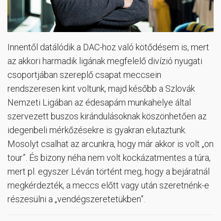
Innentől datálódik a DAC-hoz való kötődésem is, mert
az akkori harmadik ligának megfelelő divízió nyugati
csoportjában szereplő csapat meccsein
rendszeresen kint voltunk, majd később a Szlovák
Nemzeti Ligában az édesapám munkahelye által
szervezett buszos kirándulásoknak köszönhetően az
idegenbeli mérkőzésekre is gyakran elutaztunk.
Mosolyt csalhat az arcunkra, hogy már akkor is volt „on
tour”. És bizony néha nem volt kockázatmentes a túra,
mert pl. egyszer Léván történt meg, hogy a bejáratnál
megkérdezték, a meccs előtt vagy után szeretnénk-e
részesülni a „vendégszeretetükben”.