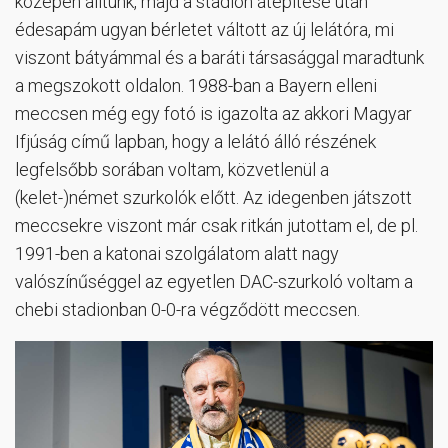
közepén álltunk, majd a stadion átépítése után
édesapám ugyan bérletet váltott az új lelátóra, mi
viszont bátyámmal és a baráti társasággal maradtunk
a megszokott oldalon. 1988-ban a Bayern elleni
meccsen még egy fotó is igazolta az akkori Magyar
Ifjúság című lapban, hogy a lelátó álló részének
legfelsőbb sorában voltam, közvetlenül a
(kelet-)német szurkolók előtt. Az idegenben játszott
meccsekre viszont már csak ritkán jutottam el, de pl.
1991-ben a katonai szolgálatom alatt nagy
valószínűséggel az egyetlen DAC-szurkoló voltam a
chebi stadionban 0-0-ra végződött meccsen.