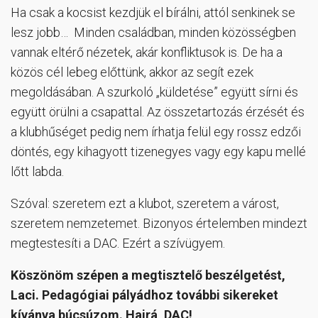
Ha csak a kocsist kezdjük el bírálni, attól senkinek se
lesz jobb… Minden családban, minden közösségben
vannak eltérő nézetek, akár konfliktusok is. De ha a
közös cél lebeg előttünk, akkor az segít ezek
megoldásában. A szurkoló „küldetése” együtt sírni és
együtt örülni a csapattal. Az összetartozás érzését és
a klubhűséget pedig nem írhatja felül egy rossz edzői
döntés, egy kihagyott tizenegyes vagy egy kapu mellé
lőtt labda.
Szóval: szeretem ezt a klubot, szeretem a várost,
szeretem nemzetemet. Bizonyos értelemben mindezt
megtestesíti a DAC. Ezért a szívügyem.
Köszönöm szépen a megtisztelő beszélgetést,
Laci. Pedagógiai pályádhoz további sikereket
kívánva búcsúzom. Hajrá, DAC!