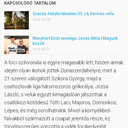
KAPCSOLÓDÓ TARTALOM
Szerda-Helytörténelem 35. | A Vermes-villa
2026.08.05.
Menyhárt Dodi vendége Jónás Attila | Magunk
között
2026.08.01.
A foci színvonala is egyre magasabb lett, hiszen annak
idején olyan ikonok jöttek Dunaszerdahelyre, mint a
21-szeres válogatott Szikora György, majd a
csehszlovák liga háromszoros gólkirálya, Józsa
László, s velük együtt kimagaslóan játszottak a
csallóközi kötődésű Tóth Laci, Majoros, Domonkos,
Lépes, és még sorolhatnánk. Mivel a környékbeli
falvakból származott a csapat jelentős része, ez
törvényszerűen vonzotta a vidék focikedvelőit.