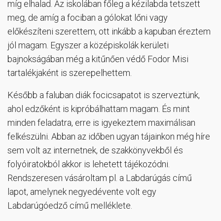
míg elhalad. Az iskolában főleg a kézilabda tetszett
meg, de amíg a fociban a gólokat lőni vagy
előkészíteni szerettem, ott inkább a kapuban éreztem
jól magam. Egyszer a középiskolák kerületi
bajnokságában még a kitűnően védő Fodor Misi
tartalékjaként is szerepelhettem.
Később a faluban diák focicsapatot is szerveztünk,
ahol edzőként is kipróbálhattam magam. És mint
minden feladatra, erre is igyekeztem maximálisan
felkészülni. Abban az időben ugyan tájainkon még híre
sem volt az internetnek, de szakkönyvekből és
folyóiratokból akkor is lehetett tájékozódni.
Rendszeresen vásároltam pl. a Labdarúgás című
lapot, amelynek negyedévente volt egy
Labdarúgóedző című melléklete.