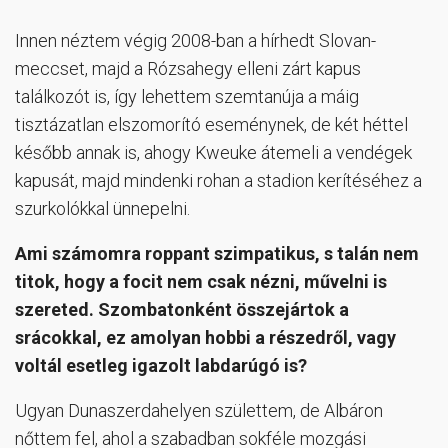
Innen néztem végig 2008-ban a hírhedt Slovan-
meccset, majd a Rózsahegy elleni zárt kapus
találkozót is, így lehettem szemtanúja a máig
tisztázatlan elszomorító eseménynek, de két héttel
később annak is, ahogy Kweuke átemeli a vendégek
kapusát, majd mindenki rohan a stadion kerítéséhez a
szurkolókkal ünnepelni.
Ami számomra roppant szimpatikus, s talán nem
titok, hogy a focit nem csak nézni, művelni is
szereted. Szombatonként összejártok a
srácokkal, ez amolyan hobbi a részedről, vagy
voltál esetleg igazolt labdarúgó is?
Ugyan Dunaszerdahelyen születtem, de Albáron
nőttem fel, ahol a szabadban sokféle mozgási