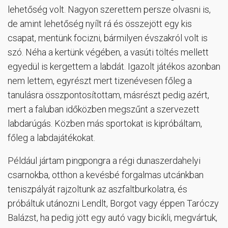
lehetőség volt. Nagyon szerettem persze olvasni is,
de amint lehetőség nyílt rá és összejött egy kis
csapat, mentünk focizni, bármilyen évszakról volt is
szó. Néha a kertünk végében, a vasúti töltés mellett
egyedül is kergettem a labdát. Igazolt játékos azonban
nem lettem, egyrészt mert tizenévesen főleg a
tanulásra összpontosítottam, másrészt pedig azért,
mert a faluban időközben megszűnt a szervezett
labdarúgás. Közben más sportokat is kipróbáltam,
főleg a labdajátékokat.
Például jártam pingpongra a régi dunaszerdahelyi
csarnokba, otthon a kevésbé forgalmas utcánkban
teniszpályát rajzoltunk az aszfaltburkolatra, és
próbáltuk utánozni Lendlt, Borgot vagy éppen Taróczy
Balázst, ha pedig jött egy autó vagy bicikli, megvártuk,