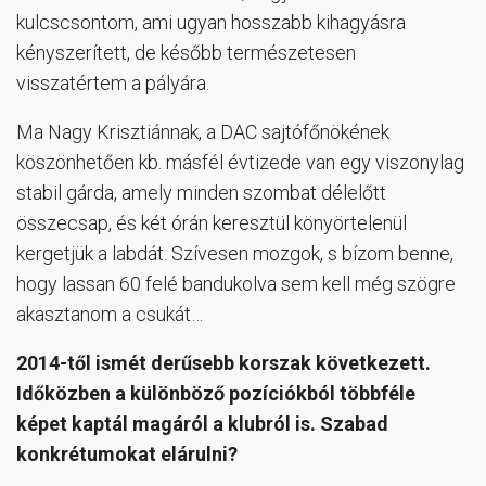
kulcscsontom, ami ugyan hosszabb kihagyásra
kényszerített, de később természetesen
visszatértem a pályára.
Ma Nagy Krisztiánnak, a DAC sajtófőnökének
köszönhetően kb. másfél évtizede van egy viszonylag
stabil gárda, amely minden szombat délelőtt
összecsap, és két órán keresztül könyörtelenül
kergetjük a labdát. Szívesen mozgok, s bízom benne,
hogy lassan 60 felé bandukolva sem kell még szögre
akasztanom a csukát…
2014-től ismét derűsebb korszak következett.
Időközben a különböző pozíciókból többféle
képet kaptál magáról a klubról is. Szabad
konkrétumokat elárulni?