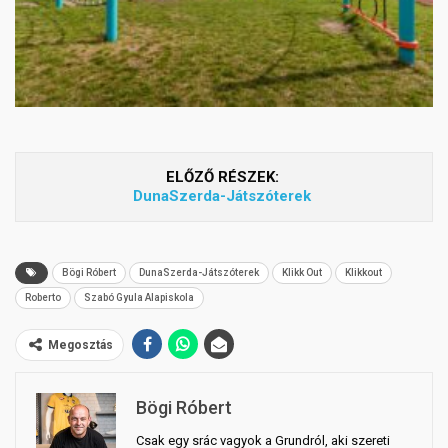
ELŐZŐ RÉSZEK:
DunaSzerda-Játszóterek
Bögi Róbert
DunaSzerda-Játszóterek
Klikk Out
Klikkout
Roberto
Szabó Gyula Alapiskola
Megosztás
Bögi Róbert
Csak egy srác vagyok a Grundról, aki szereti