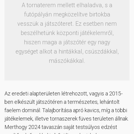
A tornaterem mellett elhaladva, s a
futópályán megközelítve birtokba
vesszük a játszóteret. Ez esetben nem
beszélhetünk központi játékelemről,
hiszen maga a játszótér egy nagy
egységet alkot a hintákkal, csúszdákkal,
mászókákkal.
Az eredeti alapterületen létrehozott, vagyis a 2015-
ben elkészült játszótéren a természetes, lehántolt
faelem dominál. Talajborítása apró kavics, míg a többi
játékelemek, illetve tornaszerek füves területen állnak.
Merthogy 2024 tavaszán saját testsúlyos edzést