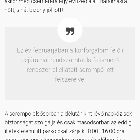
akkor még csemetefa egy évtized alatt hatalmasra
nőtt, s hát bizony jól jött!
Ez év februárjában a körforgalom felőli
bejáratnál rendszámtábla felismerő
rendszerrel ellátott sorompó lett
felszerelve.
A sorompó elsősorban a délután kint lévő napközisek
biztonságát szolgálja és csak másodsorban az eddig
illetéktelenül itt parkolókat zárja ki. 8.00–16.00 óra
között van csak leengedve, a maradék időben és a