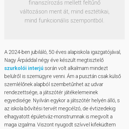
finanszírozás mellett feltűnő
változáson ment át, mind esztétikai,
mind funkcionális szempontból.
A 2024-ben jubiláló, 50 éves alapiskola igazgatójával,
Nagy Árpáddal négy éve készült megtisztelő
szurkolói interjú
során volt alkalmam mindezt
belülről is szemügyre venni. Ám a pusztán csak külső
szemlélőnek alapból szembetűnhet az udvar
rendezettsége, a játszótér játékelemeinek
egyedisége. Nyilván egykor a játszótér helyén álló, s
az iskola bővítési tervét megcélzó, de évtizedekig
elhagyatott épületváz-monstrumnak is megvolt a
maga izgalma. Viszont nyugodt szívvel kifeküdtem