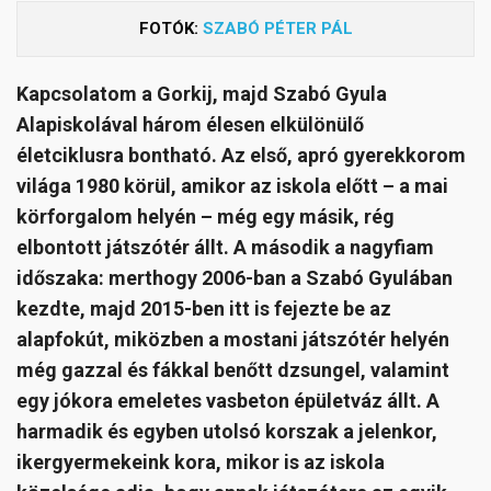
FOTÓK:
SZABÓ PÉTER PÁL
Kapcsolatom a Gorkij, majd Szabó Gyula
Alapiskolával három élesen elkülönülő
életciklusra bontható. Az első, apró gyerekkorom
világa 1980 körül, amikor az iskola előtt – a mai
körforgalom helyén – még egy másik, rég
elbontott játszótér állt. A második a nagyfiam
időszaka: merthogy 2006-ban a Szabó Gyulában
kezdte, majd 2015-ben itt is fejezte be az
alapfokút, miközben a mostani játszótér helyén
még gazzal és fákkal benőtt dzsungel, valamint
egy jókora emeletes vasbeton épületváz állt. A
harmadik és egyben utolsó korszak a jelenkor,
ikergyermekeink kora, mikor is az iskola