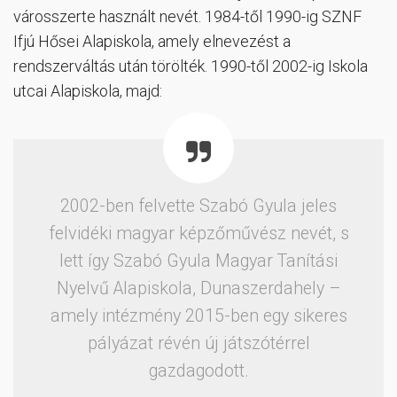
városszerte használt nevét. 1984-től 1990-ig SZNF
Ifjú Hősei Alapiskola, amely elnevezést a
rendszerváltás után törölték. 1990-től 2002-ig Iskola
utcai Alapiskola, majd:
2002-ben felvette Szabó Gyula jeles
felvidéki magyar képzőművész nevét, s
lett így Szabó Gyula Magyar Tanítási
Nyelvű Alapiskola, Dunaszerdahely –
amely intézmény 2015-ben egy sikeres
pályázat révén új játszótérrel
gazdagodott.