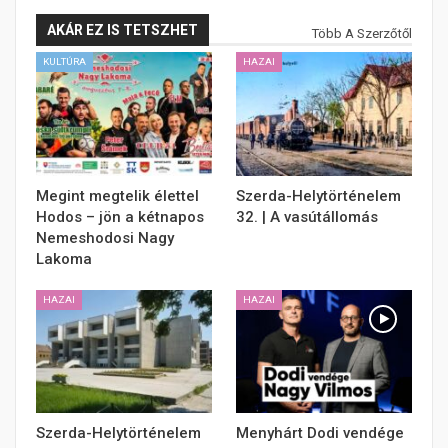
AKÁR EZ IS TETSZHET
Több A Szerzőtől
KULTÚRA
HAZAI
Megint megtelik élettel
Szerda-Helytörténelem
Hodos – jön a kétnapos
32. | A vasútállomás
Nemeshodosi Nagy
Lakoma
HAZAI
HAZAI
Szerda-Helytörténelem
Menyhárt Dodi vendége