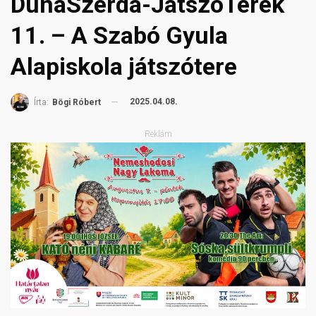
DunaSzerda-JátszóTerek
11. – A Szabó Gyula
Alapiskola játszótere
2025.04.08.
Írta:
Bögi Róbert
Reklám