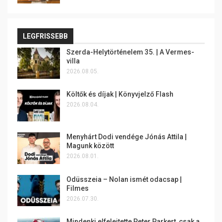
LEGFRISSEBB
Szerda-Helytörténelem 35. | A Vermes-
villa
2026.08.05.
Költők és díjak | Könyvjelző Flash
2026.08.04.
Menyhárt Dodi vendége Jónás Attila |
Magunk között
2026.08.01.
Odüsszeia – Nolan ismét odacsap |
Filmes
2026.07.30.
Mindenki elfelejtette Peter Parkert, csak a