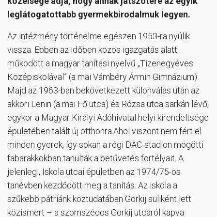
közelsége adja, hogy annak játszótere az egyik
leglátogatottabb gyermekbirodalmuk legyen.
Az intézmény történelme egészen 1953-ra nyúlik
vissza. Ebben az időben közös igazgatás alatt
működött a magyar tanítási nyelvű „Tizenegyéves
Középiskolával” (a mai Vámbéry Ármin Gimnázium).
Majd az 1963-ban bekövetkezett különválás után az
akkori Lenin (a mai Fő utca) és Rózsa utca sarkán lévő,
egykor a Magyar Királyi Adóhivatal helyi kirendeltsége
épületében talált új otthonra.Ahol viszont nem fért el
minden gyerek, így sokan a régi DAC-stadion mögötti
fabarakkokban tanulták a betűvetés fortélyait. A
jelenlegi, Iskola utcai épületben az 1974/75-ös
tanévben kezdődött meg a tanítás. Az iskola a
szűkebb pátriánk köztudatában Gorkij suliként lett
közismert – a szomszédos Gorkij utcáról kapva