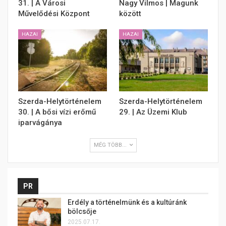
31. | A Városi
Nagy Vilmos | Magunk
Művelődési Központ
között
HAZAI
HAZAI
Szerda-Helytörténelem
Szerda-Helytörténelem
30. | A bősi vízi erőmű
29. | Az Üzemi Klub
iparvágánya
MÉG TÖBB...
PR
Erdély a történelmünk és a kultúránk
bölcsője
2025.07.17.