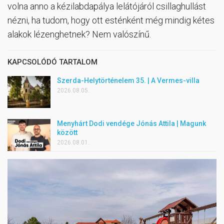
volna anno a kézilabdapálya lelátójáról csillaghullást
nézni, ha tudom, hogy ott esténként még mindig kétes
alakok lézenghetnek? Nem valószínű.
KAPCSOLÓDÓ TARTALOM
Szerda-Helytörténelem 35. | A Vermes-villa
2026.08.05.
Menyhárt Dodi vendége Jónás Attila | Magunk
között
2026.08.01.