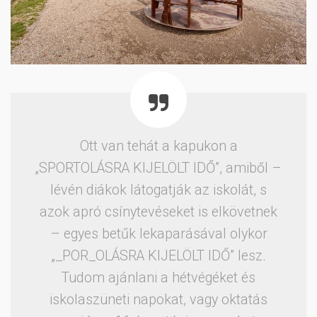
Ott van tehát a kapukon a
„SPORTOLÁSRA KIJELÖLT IDŐ”, amiből –
lévén diákok látogatják az iskolát, s
azok apró csínytevéseket is elkövetnek
– egyes betűk lekaparásával olykor
„_POR_OLÁSRA KIJELÖLT IDŐ” lesz.
Tudom ajánlani a hétvégéket és
iskolaszüneti napokat, vagy oktatás