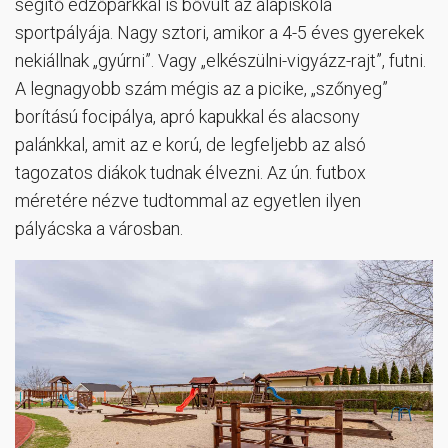
segítő edzőparkkal is bővült az alapiskola
sportpályája. Nagy sztori, amikor a 4-5 éves gyerekek
nekiállnak „gyúrni”. Vagy „elkészülni-vigyázz-rajt”, futni.
A legnagyobb szám mégis az a picike, „szőnyeg”
borítású focipálya, apró kapukkal és alacsony
palánkkal, amit az e korú, de legfeljebb az alsó
tagozatos diákok tudnak élvezni. Az ún. futbox
méretére nézve tudtommal az egyetlen ilyen
pályácska a városban.