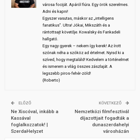
városa fociját. Apáról fiúra. Egy örök szerelmes.
Adni és kapni!
Egyszer vasutas, máskor az „intelligens
fanatikus”. Ultra! Jókai, Mikszáth és a
rántottsajt követője. Kowalsky és Fankadeli
hallgató.
Egy nagy gyerek – nekem így kerek! Az írott
szónak néha a szóköz ad értelmet. Nyisd ki a
szíved, hogy megtaláld! Kedvelem a történelmet
és ismerem a világ összes zászlaját. A
legszebb piros-fehér-zöld!
(Roberto)
ELŐZŐ
KÖVETKEZŐ
Ne Xiscóval, inkább a
Nemzetközi filmfesztivál
Kassával
díjazottjait fogadták a
foglalkozzatok! |
dunaszerdahelyi
SzerdaHelyzet
városházán