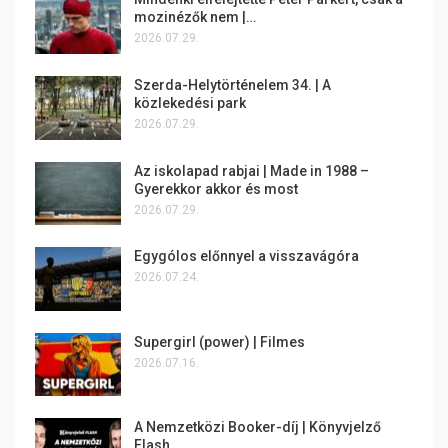
mozinézők nem |…
2026.07.29.
Szerda-Helytörténelem 34. | A
közlekedési park
2026.07.29.
Az iskolapad rabjai | Made in 1988 –
Gyerekkor akkor és most
2026.07.29.
Egygólos előnnyel a visszavágóra
2026.07.24.
Supergirl (power) | Filmes
2026.07.16.
A Nemzetközi Booker-díj | Könyvjelző
Flash