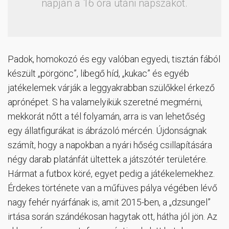
napján a 16 óra utáni napszakot.
Padok, homokozó és egy valóban egyedi, tisztán fából
készült „pörgönc”, libegő híd, „kukac” és egyéb
jatékelemek várják a leggyakrabban szülőkkel érkező
aprónépet. S ha valamelyikük szeretné megmérni,
mekkorát nőtt a tél folyamán, arra is van lehetőség
egy állatfigurákat is ábrázoló mércén. Újdonságnak
számít, hogy a napokban a nyári hőség csillapítására
négy darab platánfát ültettek a játszótér területére.
Hármat a futbox köré, egyet pedig a játékelemekhez.
Érdekes története van a műfüves pálya végében lévő
nagy fehér nyárfának is, amit 2015-ben, a „dzsungel”
irtása során szándékosan hagytak ott, hátha jól jön. Az