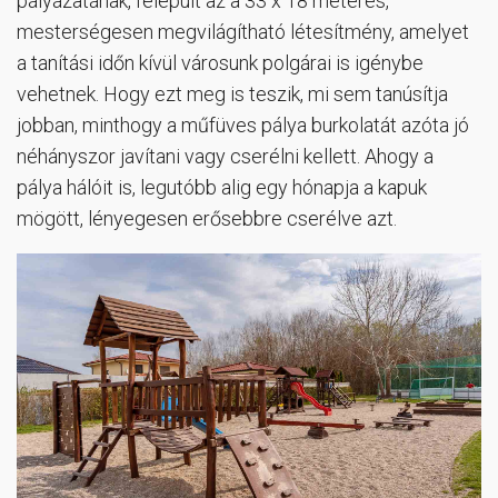
pályázatának, felépült az a 33 x 18 méteres,
mesterségesen megvilágítható létesítmény, amelyet
a tanítási időn kívül városunk polgárai is igénybe
vehetnek. Hogy ezt meg is teszik, mi sem tanúsítja
jobban, minthogy a műfüves pálya burkolatát azóta jó
néhányszor javítani vagy cserélni kellett. Ahogy a
pálya hálóit is, legutóbb alig egy hónapja a kapuk
mögött, lényegesen erősebbre cserélve azt.