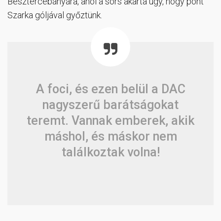
Besztercebányára, ahol a sors akarta úgy, hogy pont
Szarka góljával győztünk.
A foci, és ezen belül a DAC
nagyszerű barátságokat
teremt. Vannak emberek, akik
máshol, és máskor nem
találkoztak volna!