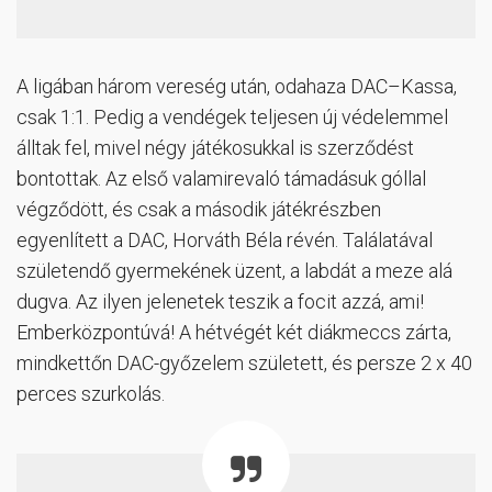
A ligában három vereség után, odahaza DAC–Kassa,
csak 1:1. Pedig a vendégek teljesen új védelemmel
álltak fel, mivel négy játékosukkal is szerződést
bontottak. Az első valamirevaló támadásuk góllal
végződött, és csak a második játékrészben
egyenlített a DAC, Horváth Béla révén. Találatával
születendő gyermekének üzent, a labdát a meze alá
dugva. Az ilyen jelenetek teszik a focit azzá, ami!
Emberközpontúvá! A hétvégét két diákmeccs zárta,
mindkettőn DAC-győzelem született, és persze 2 x 40
perces szurkolás.