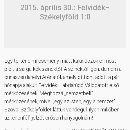
2015. április 30.: Felvidék–
Székelyföld 1:0
Egy történelmi esemény miatt kalandozok el most
picit a sárga-kék színektől. A színektől igen, de nem a
dunaszerdahelyi Arénától, amely otthont adott a pár
hónapja alakult Felvidéki Labdarúgó Válogatott első
mérkőzésének. Méghozzá „nemzetbeli”
mérkőzésének, mivel „egy az isten, egy a nemzet”!
Szóval Székelyföldet láttuk vendégül, ilyen miliőben
az „ellenfél” jelzőt erősen hanyagolnám!