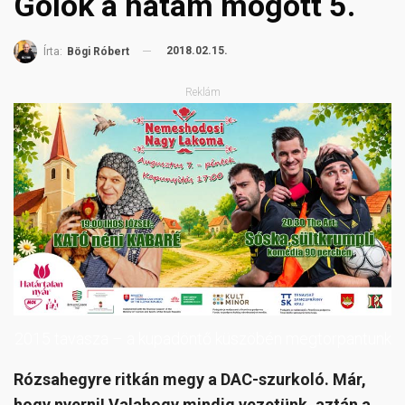
Gólok a hátam mögött 5.
2018.02.15.
Írta:
Bögi Róbert
Reklám
2015 tavasza – a kupadöntő küszöbén megtorpantunk
Rózsahegyre ritkán megy a DAC-szurkoló. Már,
hogy nyerni! Valahogy mindig vezetünk, aztán a