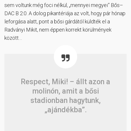
sem voltunk még foci nélkül, „mennyei megyei” Bős–
DAC B 2:0. A dolog pikantériája az volt, hogy pár hónap
leforgása alatt, pont a bősi gárdától küldték el a
Radványi Mikit, nem éppen korrekt körülmények
között…
Respect, Miki! – állt azon a
molinón, amit a bősi
stadionban hagytunk,
„ajándékba”.