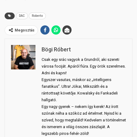
DAC
Roberto
Megosztás
Bögi Róbert
Csak egy srác vagyok a Grundról, aki szereti
városa fociját. Apáról fiúra. Egy örök szerelmes.
Adni és kapni!
Egyszer vasutas, máskor az „intelligens
fanatikus”. Ultra! Jókai, Mikszáth és a
rántottsajt követője. Kowalsky és Fankadeli
hallgató.
Egy nagy gyerek – nekem így kerek! Az írott
szónak néha a szóköz ad értelmet. Nyisd ki a
szíved, hogy megtaláld! Kedvelem a történelmet
és ismerem a világ összes zászlaját. A
legszebb piros-fehér-zöld!