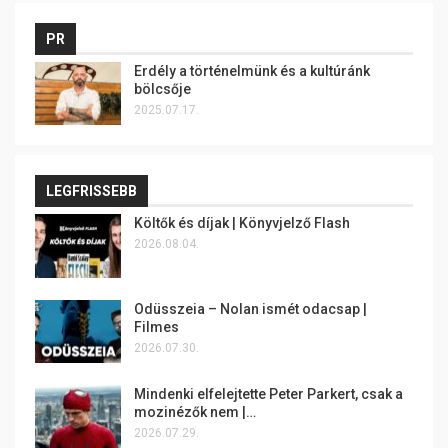
PR
Erdély a történelmünk és a kultúránk
bölcsője
2025.07.17.
LEGFRISSEBB
Költők és díjak | Könyvjelző Flash
2026.08.04.
Odüsszeia – Nolan ismét odacsap |
Filmes
2026.07.30.
Mindenki elfelejtette Peter Parkert, csak a
mozinézők nem |…
2026.07.29.