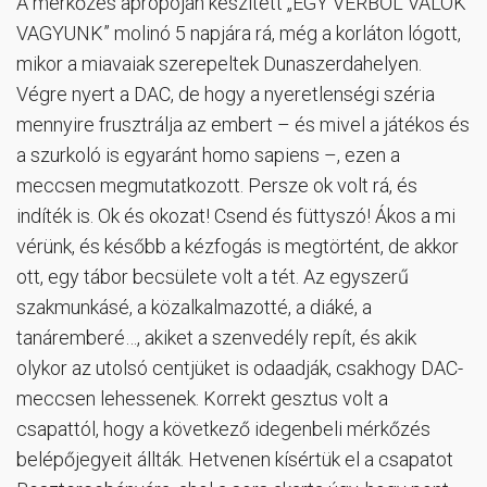
A mérkőzés apropóján készített „EGY VÉRBŐL VALÓK
VAGYUNK” molinó 5 napjára rá, még a korláton lógott,
mikor a miavaiak szerepeltek Dunaszerdahelyen.
Végre nyert a DAC, de hogy a nyeretlenségi széria
mennyire frusztrálja az embert – és mivel a játékos és
a szurkoló is egyaránt homo sapiens –, ezen a
meccsen megmutatkozott. Persze ok volt rá, és
indíték is. Ok és okozat! Csend és füttyszó! Ákos a mi
vérünk, és később a kézfogás is megtörtént, de akkor
ott, egy tábor becsülete volt a tét. Az egyszerű
szakmunkásé, a közalkalmazotté, a diáké, a
tanáremberé…, akiket a szenvedély repít, és akik
olykor az utolsó centjüket is odaadják, csakhogy DAC-
meccsen lehessenek. Korrekt gesztus volt a
csapattól, hogy a következő idegenbeli mérkőzés
belépőjegyeit állták. Hetvenen kísértük el a csapatot