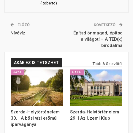
(Roberto)
ELŐZŐ
KÖVETKEZŐ
Nívóvíz
Építsd önmagad, építsd
a világot! – A TED(x)
birodalma
AKÁR EZ IS TETSZHET
Több A Szerzőtől
HAZAI
HAZAI
Szerda-Helytörténelem
Szerda-Helytörténelem
30. | A bősi vízi erőmű
29. | Az Üzemi Klub
iparvágánya