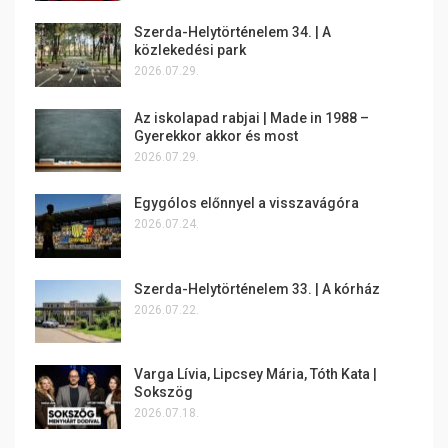
Szerda-Helytörténelem 34. | A
közlekedési park
2026.07.29.
Az iskolapad rabjai | Made in 1988 –
Gyerekkor akkor és most
2026.07.29.
Egygólos előnnyel a visszavágóra
2026.07.24.
Szerda-Helytörténelem 33. | A kórház
2026.07.22.
Varga Lívia, Lipcsey Mária, Tóth Kata |
Sokszög
2026.07.18.