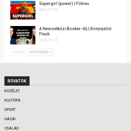
Supergirl (power) | Filmes
2026.07.16.
A Nemzetközi Booker-díj | Könyvjelző
Flash
2026.07.13.
ELŐZŐ
KÖVETKEZŐ
ROVATOK
KÖZÉLET
KULTÚRA
SPORT
HAZAI
CSALÁD