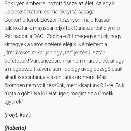
Sok ilyen emberrel hozott össze az élet. Az egyik
Csipesz barátom és maroknyi társasága
Gömörhorkáról. Először Rozsnyón, majd Kassán
találkoztunk, májusban eljöttek Dunaszerdahelyre is.
Pár nappal a DAC–Zsolna előtt megegyeztünk, hogy
kimegyek a város szélére eléjük. Kémleltem a
járműveket, mikor jön egy „RV” jelzésű. Aztán
befutottak! Városnézésre már nem maradt idő, ahogy
a megbeszélt kávéra sem, de egy üveg pezsgő csak
akadt koccintani, a viszontlátás örömére. Más
örömben nem volt részünk, mert kikaptunk 0:1-re. És ki
rúgta a gólt? Na ki? Hát, igen, megint ez a Čmelík
„gyerek”…
(Folyt. köv.)
(Roberto)