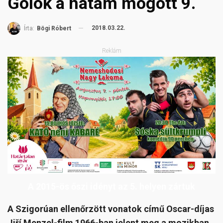
Gólok a hátam mögött 9.
2018.03.22.
Írta:
Bögi Róbert
Reklám
A 2015-ös őszi idényt az 5. helyen zártuk
A Szigorúan ellenőrzött vonatok című Oscar-díjas
Jiří Menzel-film 1966-ban jelent meg a mozikban.