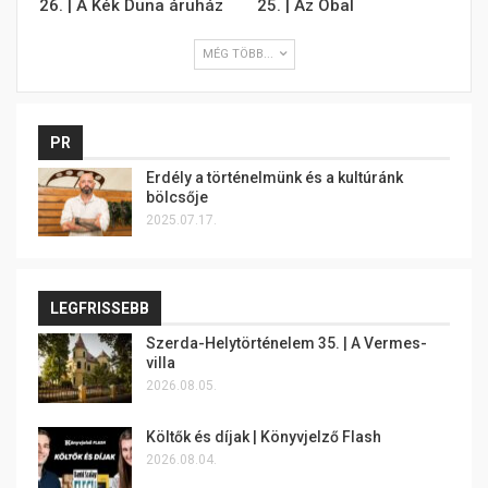
26. | A Kék Duna áruház
25. | Az Obal
MÉG TÖBB...
PR
Erdély a történelmünk és a kultúránk
bölcsője
2025.07.17.
LEGFRISSEBB
Szerda-Helytörténelem 35. | A Vermes-
villa
2026.08.05.
Költők és díjak | Könyvjelző Flash
2026.08.04.