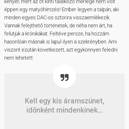
kenyér, mert az öt kinti találkozó mérlege nem volt
éppen egy matyóhímzés! Ember legyen a talpán, aki
minden egyes DAC-os sztorira visszaemlékezik.
Vannak felejthető történetek, de néha nem árt, ha
felütjük a krónikákat. Feltéve persze, ha hozzám
hasonlóan másnak is lapul ilyen a szekrényben. Ami
viszont ezután következett, azt egykönnyen feledni
nem lehetett.
Kell egy kis áramszünet,
időnként mindenkinek…