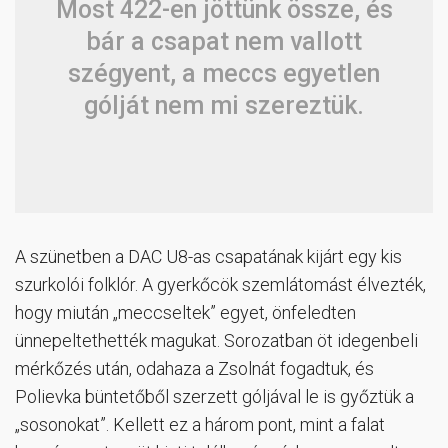
Most 422-en jöttünk össze, és
bár a csapat nem vallott
szégyent, a meccs egyetlen
gólját nem mi szereztük.
A szünetben a DAC U8-as csapatának kijárt egy kis
szurkolói folklór. A gyerkőcök szemlátomást élvezték,
hogy miután „meccseltek” egyet, önfeledten
ünnepeltethették magukat. Sorozatban öt idegenbeli
mérkőzés után, odahaza a Zsolnát fogadtuk, és
Polievka büntetőből szerzett góljával le is győztük a
„sosonokat”. Kellett ez a három pont, mint a falat