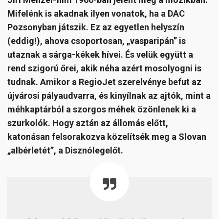
Mifelénk is akadnak ilyen vonatok, ha a DAC
Pozsonyban játszik. Ez az egyetlen helyszín
(eddig!), ahova csoportosan, „vasparipán” is
utaznak a sárga-kékek hívei. És velük együtt a
rend szigorú őrei, akik néha azért mosolyogni is
tudnak. Amikor a RegioJet szerelvénye befut az
újvárosi pályaudvarra, és kinyílnak az ajtók, mint a
méhkaptárból a szorgos méhek özönlenek ki a
szurkolók. Hogy aztán az állomás előtt,
katonásan felsorakozva közelítsék meg a Slovan
„albérletét”, a Disznólegelőt.