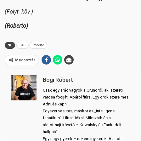
(Folyt. köv.)
(Roberto)
DAC
Roberto
Megosztás
Bögi Róbert
Csak egy srác vagyok a Grundról, aki szereti
városa fociját. Apáról fiúra. Egy örök szerelmes.
Adni és kapni!
Egyszer vasutas, máskor az „intelligens
fanatikus”. Ultra! Jókai, Mikszáth és a
rántottsajt követője. Kowalsky és Fankadeli
hallgató.
Egy nagy gyerek – nekem így kerek! Az írott