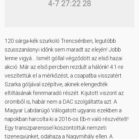
4-7 27:22 28
120 sárga-kék szurkoló Trencsénben, legutóbb
szusszanásnyi időnk sem maradt az elején! Jobb
lenne vigyá… Ismét góllal végződött az első hazai
akció. Már az első percben rezdült a hálónk! 4:1-re
veszítettük el a mérkőzést, a csapatba visszatért
Szarka góljával szépítve, akinek elengedték
eltiltásának fennmaradó részét. Kijutott viszont az
örömből is, habár nem a DAC szolgáltatta azt. A
Magyar Labdarúgó Válogatott ugyanis ezekben a
napokban harcolta ki a 2016-os Eb-n való részvételt!
Egy transzparenssel köszöntöttük nemzeti
tizenegyünket, odahaza a Nagymihály ellen. A