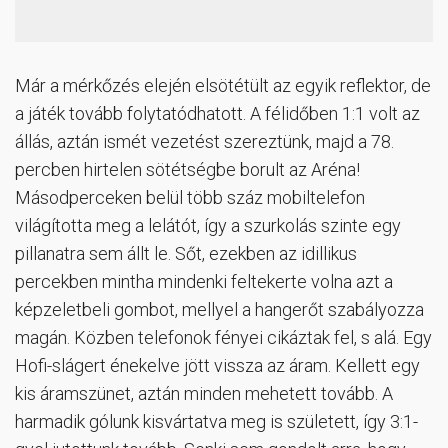
Már a mérkőzés elején elsötétült az egyik reflektor, de
a játék tovább folytatódhatott. A félidőben 1:1 volt az
állás, aztán ismét vezetést szereztünk, majd a 78.
percben hirtelen sötétségbe borult az Aréna!
Másodperceken belül több száz mobiltelefon
világította meg a lelátót, így a szurkolás szinte egy
pillanatra sem állt le. Sőt, ezekben az idillikus
percekben mintha mindenki feltekerte volna azt a
képzeletbeli gombot, mellyel a hangerőt szabályozza
magán. Közben telefonok fényei cikáztak fel, s alá. Egy
Hofi-slágert énekelve jött vissza az áram. Kellett egy
kis áramszünet, aztán minden mehetett tovább. A
harmadik gólunk kisvártatva meg is született, így 3:1-