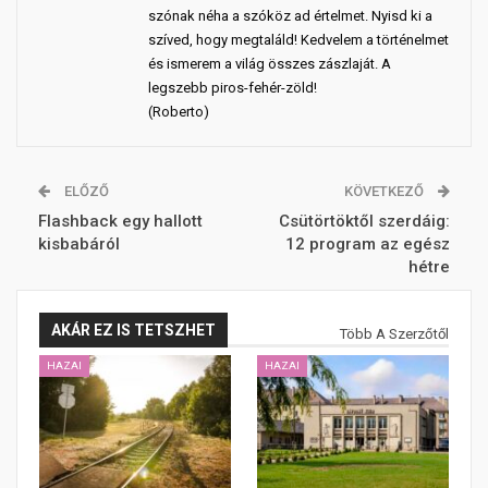
szónak néha a szóköz ad értelmet. Nyisd ki a
szíved, hogy megtaláld! Kedvelem a történelmet
és ismerem a világ összes zászlaját. A
legszebb piros-fehér-zöld!
(Roberto)
ELŐZŐ
KÖVETKEZŐ
Flashback egy hallott
Csütörtöktől szerdáig:
kisbabáról
12 program az egész
hétre
AKÁR EZ IS TETSZHET
Több A Szerzőtől
HAZAI
HAZAI