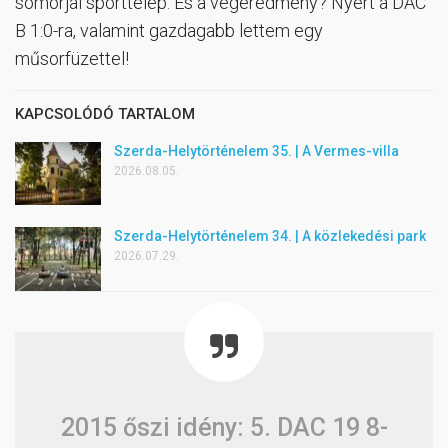
somorjai sporttelep. És a végeredmény? Nyert a DAC
B 1:0-ra, valamint gazdagabb lettem egy
műsorfüzettel!
KAPCSOLÓDÓ TARTALOM
Szerda-Helytörténelem 35. | A Vermes-villa
2026.08.05.
Szerda-Helytörténelem 34. | A közlekedési park
2026.07.29.
2015 őszi idény: 5. DAC 19 8-