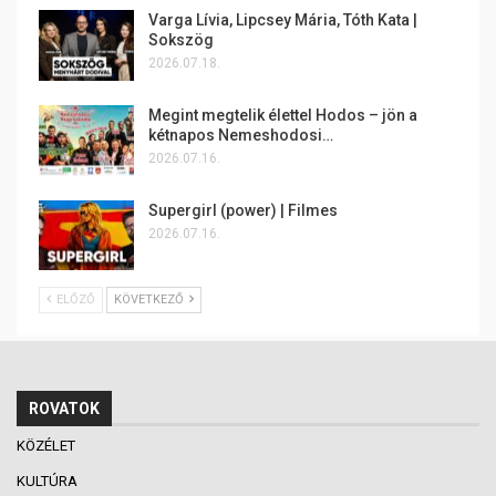
Varga Lívia, Lipcsey Mária, Tóth Kata |
Sokszög
2026.07.18.
Megint megtelik élettel Hodos – jön a
kétnapos Nemeshodosi…
2026.07.16.
Supergirl (power) | Filmes
2026.07.16.
ELŐZŐ
KÖVETKEZŐ
ROVATOK
KÖZÉLET
KULTÚRA