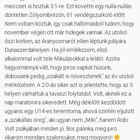
meccset is hoztuk 3:1-re. Ezt követte egy nulla-nullás
döntetlen Zólyombrézón, 61 vendégszurkoló előtt.
Nem voltam köztük, így csak hallomásból tudom, hogy
november végén ott már hidegek vannak. Az utolsó
őszi körben, az Aranyosmarót ellen léptünk pályára
Dunaszerdahelyen. Ha jól emlékszem, első
alkalommal volt tele Mikulásokkal a lelátó. Azóta
hagyománnyá vált, hogy piros sapkát húzunk,
dobosaink pedig „szakált is növesztenek” az év utolsó
mérkőzésén. A 2:0-ás siker azt is jelentette, hogy az 5.
helyen várhattuk a tavaszi folytatást. Volt, akinek ez a
nap maratonira sikeredett. Még délelőtt kezdődött
ugyanis egy U14-es teremtorna, ahová szintén eljutott
a „szakállas öreg”, aki ugyan nem „Miki”, hanem Robi.
Volt zsákjában minden jó. Bor, pálinka, meg piró…
Akarom mondani szaloncukor, meg mogyoró!