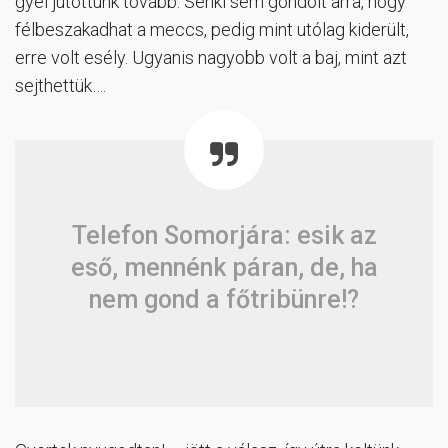
gyel jutottunk tovább. Senki sem gondolt arra, hogy
félbeszakadhat a meccs, pedig mint utólag kiderült,
erre volt esély. Ugyanis nagyobb volt a baj, mint azt
sejthettük….
Telefon Somorjára: esik az
eső, mennénk páran, de, ha
nem gond a főtribünre!?