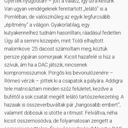
Gyertek nyugodtan! – jött a válasz, így útra keltünk.
Van ugyan vendégeknek fenntartott „lelátó” is a
Pomléban, de valószínűleg az egyik legfurcsább
„építmény” a világon. Gyakorlatilag, egy
kutyakennelhez tudnám hasonlítani, ráadásul fedetlen.
Úgy áll a semmi közepén, mint Toldi elhajított
malomköve. 25 dacost számoltam meg, köztük
persze jópáran somorjaiak. Kicsit hazafelé is húz a
szívük, ám ha a DAC játszik, nincsenek
kompromisszumok. Pörgős kis bevonulózenére –
Rómeó vérzik – jöttek ki a csapatok a pályára. Addigra
tele matricáztam minden szűz felületet, kezdve a
büfétől a sok csatát megélt lelátó tartószerkezetéig. A
hazaiak is összeverbuváltak pár „hangosabb embert”,
valamint dobosuk is ütötte a ritmust. Felváltva, néha
kicsit összemosódva, de folyamatosan zengett a