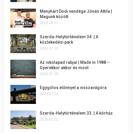
Menyhárt Dodi vendége Jónás Attila |
Magunk között
2026.08.01.
Szerda-Helytörténelem 34. | A
közlekedési park
2026.07.29.
Az iskolapad rabjai | Made in 1988 –
Gyerekkor akkor és most
2026.07.29.
Egygólos előnnyel a visszavágóra
2026.07.24.
Szerda-Helytörténelem 33. | A kórház
2026.07.22.