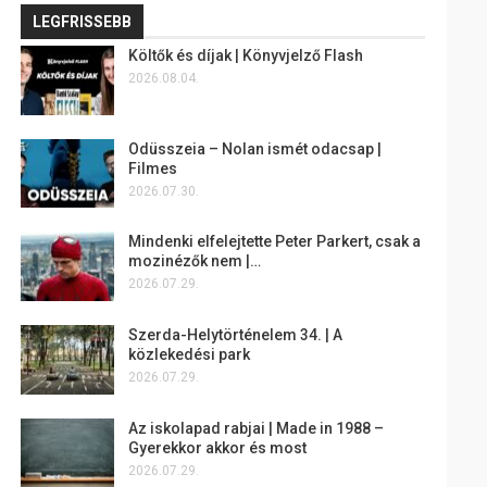
LEGFRISSEBB
Költők és díjak | Könyvjelző Flash
2026.08.04.
Odüsszeia – Nolan ismét odacsap |
Filmes
2026.07.30.
Mindenki elfelejtette Peter Parkert, csak a
mozinézők nem |…
2026.07.29.
Szerda-Helytörténelem 34. | A
közlekedési park
2026.07.29.
Az iskolapad rabjai | Made in 1988 –
Gyerekkor akkor és most
2026.07.29.