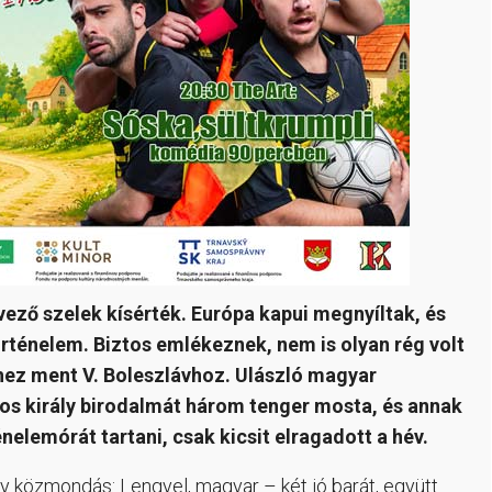
vező szelek kísérték. Európa kapui megnyíltak, és
rténelem. Biztos emlékeznek, nem is olyan rég volt
jhez ment V. Boleszlávhoz. Ulászló magyar
ajos király birodalmát három tenger mosta, és annak
elemórát tartani, csak kicsit elragadott a hév.
y közmondás: Lengyel, magyar – két jó barát, együtt