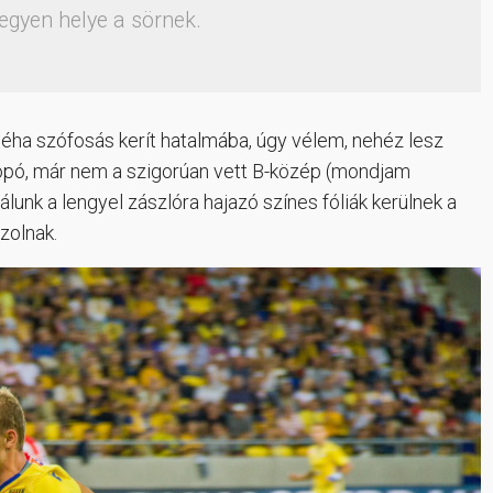
egyen helye a sörnek.
néha szófosás kerít hatalmába, úgy vélem, nehéz lesz
ropó, már nem a szigorúan vett B-közép (mondjam
unk a lengyel zászlóra hajazó színes fóliák kerülnek a
zolnak.