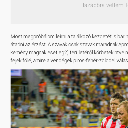
lazábbra vettem, l
Most megpróbálom leírni a találkozó kezdetét, s bár 
átadni az érzést. A szavak csak szavak maradnak.Ap
kemény magnak esetleg?) területéről körbetekintve nál
fejek fölé, amire a vendégek piros-fehér-zölddel válas