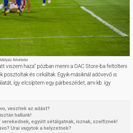
Mátyás felvételei
att viszem haza” pózban menni a DAC Store-ba feltölteni
 posztoltak és cirkáltak. Egyik-másiknál adóvevő is
atát, így elcsíptem egy párbeszédet, ami kb. így
ravo, veszitek az adást?
tisztán hallunk!
’ verekednek, együtt sétálgatnak, isznak, szelfiznek!
Bravo? Urai vagytok a helyzetnek?