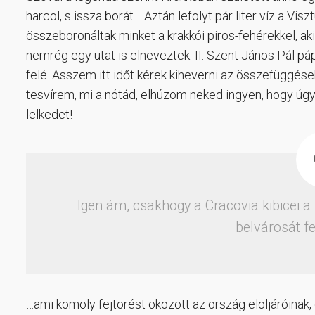
harcol, s issza borát… Aztán lefolyt pár liter víz a V
összeboronáltak minket a krakkói piros-fehérekkel, a
nemrég egy utat is elneveztek. II. Szent János Pál pápa
felé. Asszem itt időt kérek kiheverni az összefüggés
tesvírem, mi a nótád, elhúzom neked ingyen, hogy 
lelkedet!
Igen ám, csakhogy a Cracovia kibicei 
belvárosát fe
…ami komoly fejtörést okozott az ország elöljáróinak, 