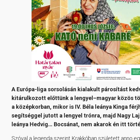
A Európa-liga sorsolásán kialakult párosítást ked
kitárulkozott előttünk a lengyel–magyar közös tö
a középkorban, mikor is IV. Béla leánya Kinga fér
segítséggel jutott a lengyel trónra, majd Nagy L
leánya Hedvig… Bocsánat, nem akarok én itt történ
Szóval a legenda szerint Krakkóban született anno eg