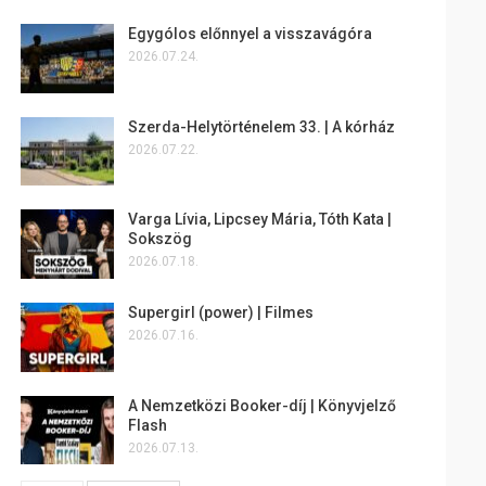
Egygólos előnnyel a visszavágóra
2026.07.24.
Szerda-Helytörténelem 33. | A kórház
2026.07.22.
Varga Lívia, Lipcsey Mária, Tóth Kata |
Sokszög
2026.07.18.
Supergirl (power) | Filmes
2026.07.16.
A Nemzetközi Booker-díj | Könyvjelző
Flash
2026.07.13.