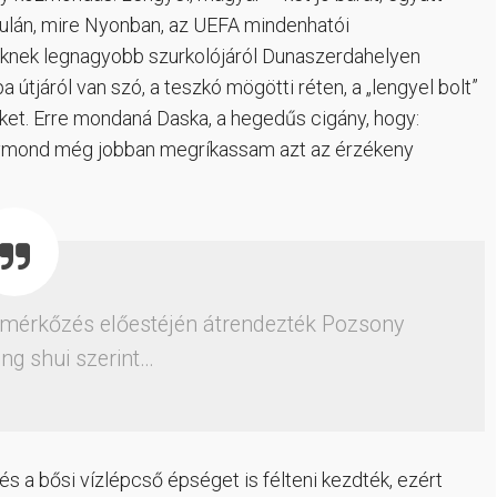
isztulán, mire Nyonban, az UEFA mindenhatói
kiknek legnagyobb szurkolójáról Dunaszerdahelyen
 útjáról van szó, a teszkó mögötti réten, a „lengyel bolt”
eket. Erre mondaná Daska, a hegedűs cigány, hogy:
úgymond még jobban megríkassam azt az érzékeny
a mérkőzés előestéjén átrendezték Pozsony
ng shui szerint…
és a bősi vízlépcső épséget is félteni kezdték, ezért