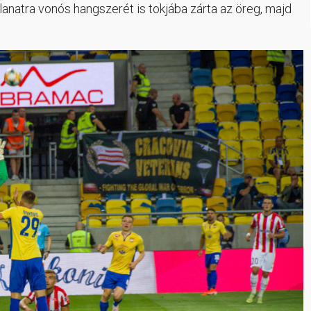
llanatra vonós hangszerét is tokjába zárta az öreg, majd