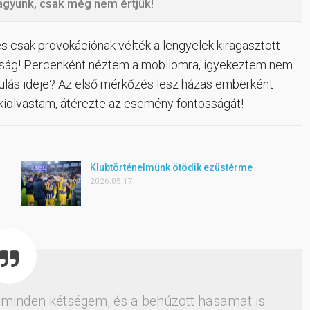
 vagyunk, csak még nem értjük!
és csak provokációnak vélték a lengyelek kiragasztott
atosság! Percenként néztem a mobilomra, igyekeztem nem
ndulás ideje? Az első mérkőzés lesz házas emberként –
kiolvastam, átérezte az esemény fontosságát!
Klubtörténelmünk ötödik ezüstérme
2026.05.17.
t minden kétségem, és a behúzott hasamat is