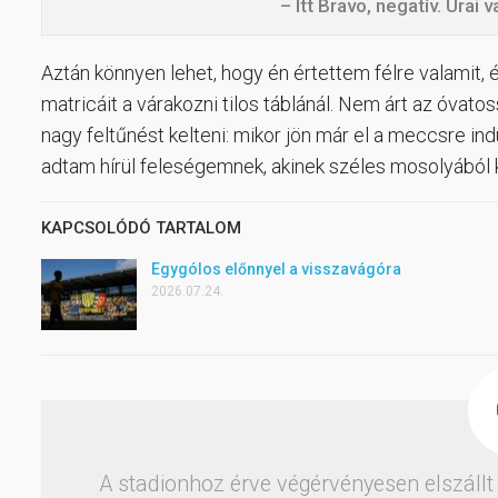
– Itt Bravo, negatív. Urai
Aztán könnyen lehet, hogy én értettem félre valamit, 
matricáit a várakozni tilos táblánál. Nem árt az óv
nagy feltűnést kelteni: mikor jön már el a meccsre i
adtam hírül feleségemnek, akinek széles mosolyából 
KAPCSOLÓDÓ TARTALOM
Egygólos előnnyel a visszavágóra
2026.07.24.
A stadionhoz érve végérvényesen elszáll