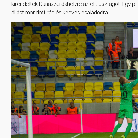
kirendelték Dunaszerdahelyre az elit osztagot. Egy pi
állást mondott rád és kedves családodra.