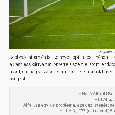
Szinghoffer 
Jobbnak láttam én is a „dinnyét loptam és a hónom al
a Cashless kártyámat. Amerre a szem ellátott rendőrök
akadt, én meg vasutas létemre ismerem annak használ
hangzott:
– Halló Alfa, itt B
– Itt Alfa, 
– Alfa, van egy kis probléma, ezek az istenért se
– Itt Alfa, ??? (síri csend) 