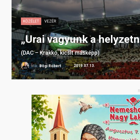
KÖZÉLET
VEZÉR
„Urai vagyunk a helyzet
(DAC – Krakkó, kicsit másképp)
2019.07.13.
Írta:
Bögi Róbert
R