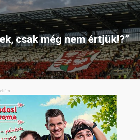
nek, csak még nem értjük!?”
eklám