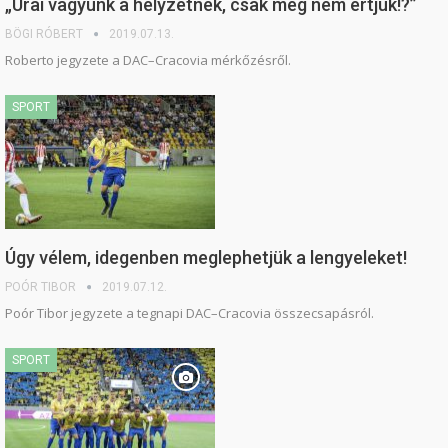
„Urai vagyunk a helyzetnek, csak még nem értjük!?”
BÖGI RÓBERT
2019.07.13.
Roberto jegyzete a DAC–Cracovia mérkőzésről.
SPORT
Úgy vélem, idegenben meglephetjük a lengyeleket!
POÓR TIBOR
2019.07.12.
Poór Tibor jegyzete a tegnapi DAC–Cracovia összecsapásról.
SPORT