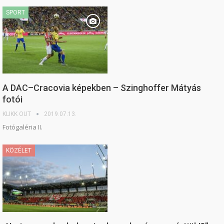
SPORT
A DAC–Cracovia képekben – Szinghoffer Mátyás
fotói
KLIKK OUT
2019.07.13.
Fotógaléria II.
KÖZÉLET