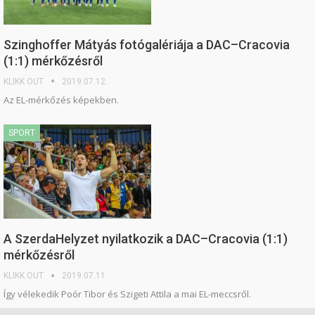
Szinghoffer Mátyás fotógalériája a DAC–Cracovia
(1:1) mérkőzésről
KLIKK OUT
2019.07.12.
Az EL-mérkőzés képekben.
SPORT
A SzerdaHelyzet nyilatkozik a DAC–Cracovia (1:1)
mérkőzésről
KLIKK OUT
2019.07.11.
Így vélekedik Poór Tibor és Szigeti Attila a mai EL-meccsről.