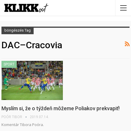
böngészés Tag
DAC–Cracovia
SPORT
Myslím si, že o týždeň môžeme Poliakov prekvapiť!
POÓR TIBOR
2019.07.14.
Komentár Tibora Poóra.