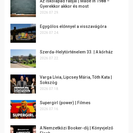
Az iskolapad rabjai | Made in 1988 –
Gyerekkor akkor és most
2026.07.29.
Egygólos előnnyel a visszavágóra
2026.07.24.
Szerda-Helytörténelem 33. | A kórház
2026.07.22.
Varga Lívia, Lipcsey Mária, Tóth Kata |
Sokszög
2026.07.18.
Supergirl (power) | Filmes
2026.07.16.
A Nemzetközi Booker-díj | Könyvjelző