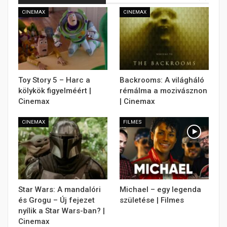
CINEMAX
CINEMAX
Toy Story 5 – Harc a
Backrooms: A világháló
kölykök figyelméért |
rémálma a mozivásznon
Cinemax
| Cinemax
CINEMAX
FILMES
Star Wars: A mandalóri
Michael – egy legenda
és Grogu – Új fejezet
születése | Filmes
nyílik a Star Wars-ban? |
Cinemax