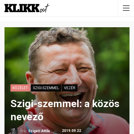
KÖZÉLET
SZIGI-SZEMMEL
VEZÉR
Szigi-szemmel: a közös
nevező
2019.09.22.
Írta:
Szigeti Attila