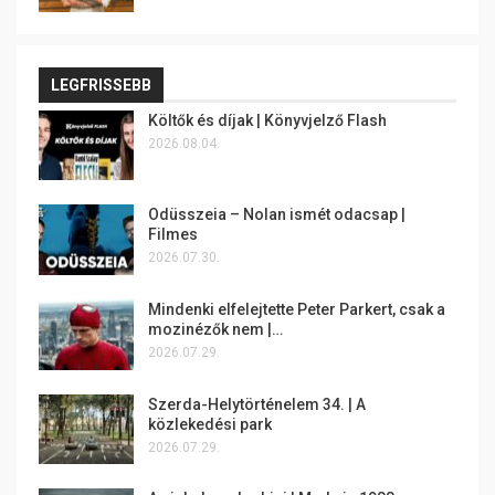
LEGFRISSEBB
Költők és díjak | Könyvjelző Flash
2026.08.04.
Odüsszeia – Nolan ismét odacsap |
Filmes
2026.07.30.
Mindenki elfelejtette Peter Parkert, csak a
mozinézők nem |…
2026.07.29.
Szerda-Helytörténelem 34. | A
közlekedési park
2026.07.29.