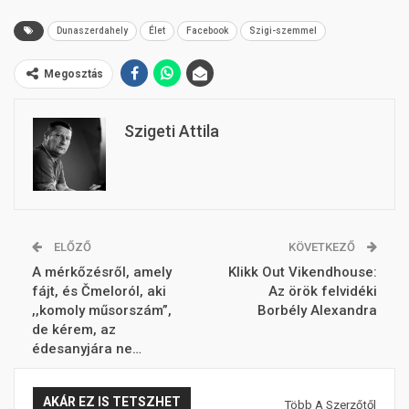
Dunaszerdahely
Élet
Facebook
Szigi-szemmel
Megosztás
Szigeti Attila
ELŐZŐ
KÖVETKEZŐ
A mérkőzésről, amely
Klikk Out Vikendhouse:
fájt, és Čmeloról, aki
Az örök felvidéki
,,komoly műsorszám”,
Borbély Alexandra
de kérem, az
édesanyjára ne…
AKÁR EZ IS TETSZHET
Több A Szerzőtől