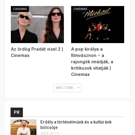
CINEMAX
CINEMAX
Az ördög Pradát visel 2 |
A pop királya a
Cinemax
filmvásznon – a
rajongók imádják, a
kritikusok vitatják |
Cinemax
MÉG TÖBB...
PR
Erdély a történelmünk és a kultúránk
bölcsője
2025.07.17.