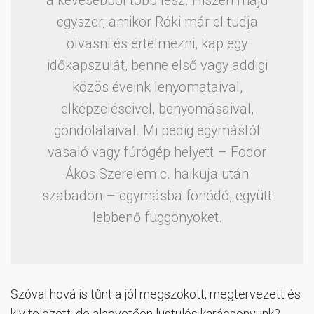
a kevesebből több lesz. Hiszen majd
egyszer, amikor Róki már el tudja
olvasni és értelmezni, kap egy
időkapszulát, benne első vagy addigi
közös éveink lenyomataival,
elképzeléseivel, benyomásaival,
gondolataival. Mi pedig egymástól
vasaló vagy fúrógép helyett – Fodor
Ákos Szerelem c. haikuja után
szabadon – egymásba fonódó, együtt
lebbenő függönyöket.
Szóval hová is tűnt a jól megszokott, megtervezett és
kivitelezett, de alapvetően lustulós karácsonyunk?