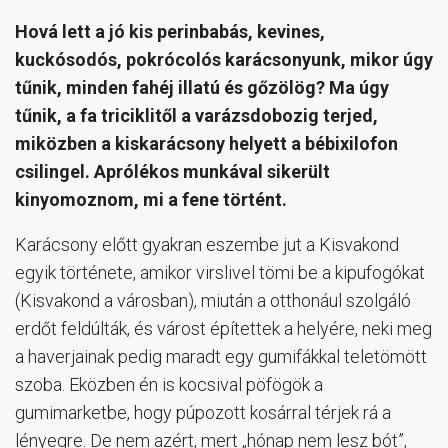
Hová lett a jó kis perinbabás, kevines,
kuckósodós, pokrócolós karácsonyunk, mikor úgy
tűnik, minden fahéj illatú és gőzölög? Ma úgy
tűnik, a fa triciklitől a varázsdobozig terjed,
miközben a kiskarácsony helyett a bébixilofon
csilingel. Aprólékos munkával sikerült
kinyomoznom, mi a fene történt.
Karácsony előtt gyakran eszembe jut a Kisvakond
egyik története, amikor virslivel tömi be a kipufogókat
(Kisvakond a városban), miután a otthonául szolgáló
erdőt feldúlták, és várost építettek a helyére, neki meg
a haverjainak pedig maradt egy gumifákkal teletömött
szoba. Eközben én is kocsival pöfögök a
gumimarketbe, hogy púpozott kosárral térjek rá a
lényegre. De nem azért, mert „hónap nem lesz bót”,