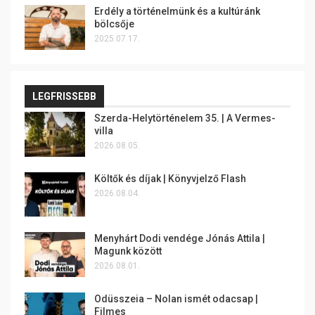
Erdély a történelmünk és a kultúránk
bölcsője
2025.07.17.
LEGFRISSEBB
Szerda-Helytörténelem 35. | A Vermes-
villa
2026.08.05.
Költők és díjak | Könyvjelző Flash
2026.08.04.
Menyhárt Dodi vendége Jónás Attila |
Magunk között
2026.08.01.
Odüsszeia – Nolan ismét odacsap |
Filmes