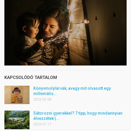
KAPCSOLÓDÓ TARTALOM
Könyvmolylárvák, avagy mit olvasott egy
milleniális…
2026.05.08.
Sátorozni gyerekkel? 7 tipp, hogy mindannyian
élvezzétek |…
2025.07.17.