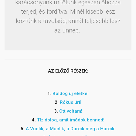
karácsonyunk mitőlünk egészen őhozzá
terjed, és fordítva. Minél kisebb lesz
köztünk a távolság, annál teljesebb lesz
az ünnep.
AZ ELŐZŐ RÉSZEK:
1.
Boldog új életke!
2.
Rókus úrfi
3.
Ott voltam!
4.
Tíz dolog, amit imádok benned!
5.
A Vuclik, a Muclik, a Durcik meg a Hurcik!