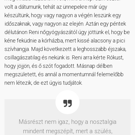
volt a dátumunk, tehát az ünnepekre már úgy
készültünk, hogy vagy nagyon a végén leszünk egy
időszaknak, vagy nagyon az elején. Aztán egy péntek
délutánon Reni nőgyógyászától úgy jöttünk el, hogy be
kéne feküdnie a kórházba, mert kissé alacsony a pici
szívhangja. Majd következett a leghosszabb éjszaka,
csillagászatilag és nekünk is. Reni arra kérte Rókust,
hogy jöjjön, és ő szót fogadott. Másnap délben
megszületett, és annál a momentumnál felemelőbb
nem létezik, de ezt úgyis tudjátok.
Másrészt nem igaz, hogy a nosztalgia
mindent megszépít, mert a szülés,