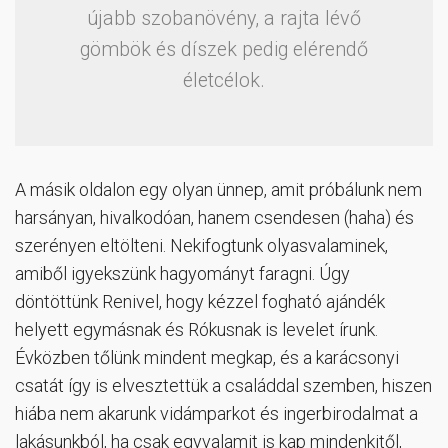
újabb szobanövény, a rajta lévő
gömbök és díszek pedig elérendő
életcélok.
A másik oldalon egy olyan ünnep, amit próbálunk nem
harsányan, hivalkodóan, hanem csendesen (haha) és
szerényen eltölteni. Nekifogtunk olyasvalaminek,
amiből igyekszünk hagyományt faragni. Úgy
döntöttünk Renivel, hogy kézzel fogható ajándék
helyett egymásnak és Rókusnak is levelet írunk.
Évközben tőlünk mindent megkap, és a karácsonyi
csatát így is elvesztettük a családdal szemben, hiszen
hiába nem akarunk vidámparkot és ingerbirodalmat a
lakásunkból, ha csak egyvalamit is kap mindenkitől,