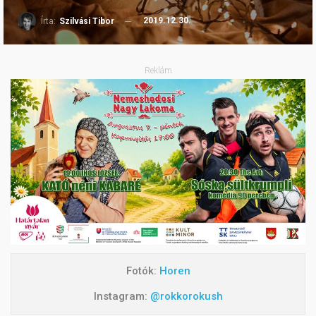
2019.12.30.
Írta:
Szilvási Tibor
Reklám
Fotók:
Horen
Instagram:
@rokkorokush