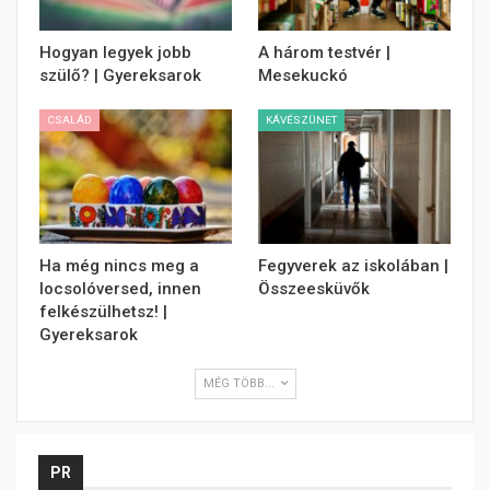
Hogyan legyek jobb
A három testvér |
szülő? | Gyereksarok
Mesekuckó
CSALÁD
KÁVÉSZÜNET
Ha még nincs meg a
Fegyverek az iskolában |
locsolóversed, innen
Összeesküvők
felkészülhetsz! |
Gyereksarok
MÉG TÖBB...
PR