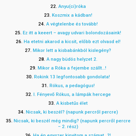
22.
Anyu(ci)róka
23.
Koszmix a kádban!
24.
A végtelenbe és tovább!
25.
Ez itt a keeert – avagy udvari bolondozásaink!
26.
Ha etetni akarod a kicsit, előbb ezt olvasd el!
27.
Mikor lett a kisbabánkból kislegény?
28.
A nagy büdös helyzet 2.
29.
Mikor a Róka a fejembe szállt…!
30.
Rokink 13 legfontosabb gondolata!
31.
Rókus, a pedagógus!
32.
I. Fényevő Rókus, a lámpák hercege
33.
A kisbetűs élet
34.
Nicsak, ki beszél? (napunk percről percre)
35.
Nicsak, ki beszél még mindig? (napunk percről percre
– 2. rész)
36.
Ha én egyszer kinyitom a számat…?!