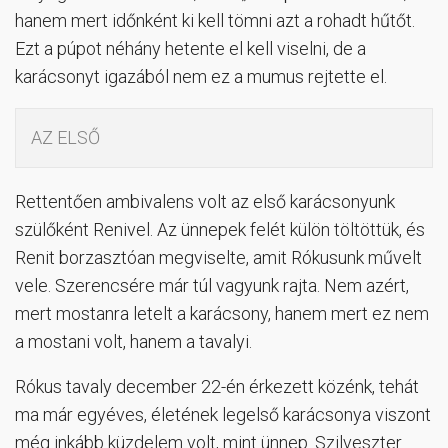
hanem mert időnként ki kell tömni azt a rohadt hűtőt.
Ezt a púpot néhány hetente el kell viselni, de a
karácsonyt igazából nem ez a mumus rejtette el.
AZ ELSŐ
Rettentően ambivalens volt az első karácsonyunk
szülőként Renivel. Az ünnepek felét külön töltöttük, és
Renit borzasztóan megviselte, amit Rókusunk művelt
vele. Szerencsére már túl vagyunk rajta. Nem azért,
mert mostanra letelt a karácsony, hanem mert ez nem
a mostani volt, hanem a tavalyi.
Rókus tavaly december 22-én érkezett közénk, tehát
ma már egyéves, életének legelső karácsonya viszont
még inkább küzdelem volt, mint ünnep. Szilveszter