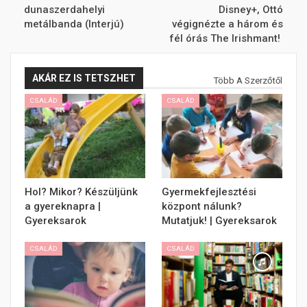
dunaszerdahelyi
Disney+, Ottó
metálbanda (Interjú)
végignézte a három és
fél órás The Irishmant!
AKÁR EZ IS TETSZHET
Több A Szerzőtől
CSALÁD
CSALÁD
Hol? Mikor? Készüljünk
Gyermekfejlesztési
a gyereknapra |
központ nálunk?
Gyereksarok
Mutatjuk! | Gyereksarok
CSALÁD
CSALÁD