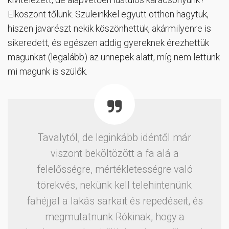
Elköszönt tőlünk. Szüleinkkel együtt otthon hagytuk,
hiszen javarészt nekik köszönhettük, akármilyenre is
sikeredett, és egészen addig gyereknek érezhettük
magunkat (legalább) az ünnepek alatt, míg nem lettünk
mi magunk is szülők.
Tavalytól, de leginkább idéntől már
viszont beköltözött a fa alá a
felelősségre, mértékletességre való
törekvés, nekünk kell telehintenünk
fahéjjal a lakás sarkait és repedéseit, és
megmutatnunk Rókinak, hogy a