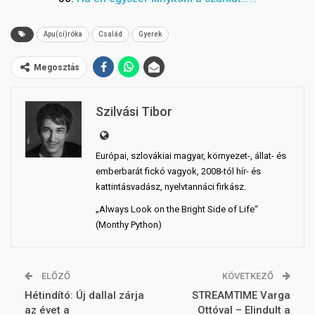
Apu(ci)róka
Család
Gyerek
Megosztás
Szilvási Tibor
Európai, szlovákiai magyar, környezet-, állat- és
emberbarát fickó vagyok, 2008-tól hír- és
kattintásvadász, nyelvtannáci firkász.
„Always Look on the Bright Side of Life“
(Monthy Python)
ELŐZŐ
KÖVETKEZŐ
Hétindító: Új dallal zárja
STREAMTIME Varga
az évet a
Ottóval – Elindult a