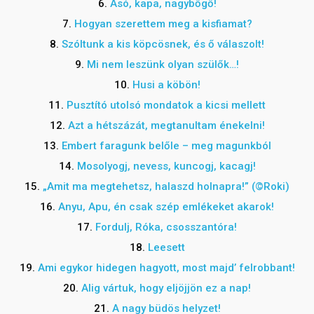
6.
Ásó, kapa, nagybőgő!
7.
Hogyan szerettem meg a kisfiamat?
8.
Szóltunk a kis köpcösnek, és ő válaszolt!
9.
Mi nem leszünk olyan szülők…!
10.
Husi a köbön!
11.
Pusztító utolsó mondatok a kicsi mellett
12.
Azt a hétszázát, megtanultam énekelni!
13.
Embert faragunk belőle – meg magunkból
14.
Mosolyogj, nevess, kuncogj, kacagj!
15.
„Amit ma megtehetsz, halaszd holnapra!” (©Roki)
16.
Anyu, Apu, én csak szép emlékeket akarok!
17.
Fordulj, Róka, csosszantóra!
18.
Leesett
19.
Ami egykor hidegen hagyott, most majd’ felrobbant!
20.
Alig vártuk, hogy eljöjjön ez a nap!
21.
A nagy büdös helyzet!