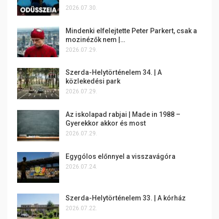
2026.07.30.
Mindenki elfelejtette Peter Parkert, csak a
mozinézők nem |…
2026.07.29.
Szerda-Helytörténelem 34. | A
közlekedési park
2026.07.29.
Az iskolapad rabjai | Made in 1988 –
Gyerekkor akkor és most
2026.07.29.
Egygólos előnnyel a visszavágóra
2026.07.24.
Szerda-Helytörténelem 33. | A kórház
2026.07.22.