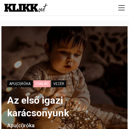
APU(CI)RÓKA
CSALÁD
VEZÉR
Az első igazi
karácsonyunk
Apu(ci)róka