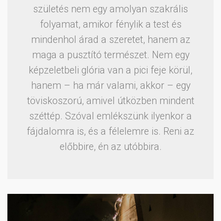
születés nem egy amolyan szakrális
folyamat, amikor fénylik a test és
mindenhol árad a szeretet, hanem az
maga a pusztító természet. Nem egy
képzeletbeli glória van a pici feje körül,
hanem – ha már valami, akkor – egy
töviskoszorú, amivel útközben mindent
széttép. Szóval emlékszünk ilyenkor a
fájdalomra is, és a félelemre is. Reni az
előbbire, én az utóbbira.