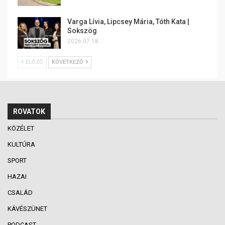
Varga Lívia, Lipcsey Mária, Tóth Kata |
Sokszög
2026.07.18.
ELŐZŐ
KÖVETKEZŐ
ROVATOK
KÖZÉLET
KULTÚRA
SPORT
HAZAI
CSALÁD
KÁVÉSZÜNET
PODCAST