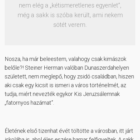
nem elég a „kétismeretlenes egyenlet”,
még a sakk is szóba került, ami nekem
sötét verem.
Nosza, ha már beleestem, valahogy csak kimászok
belőle?! Steiner Herman valóban Dunaszerdahelyen
született, nem meglepő, hogy zsidó családban, hiszen
aki csak egy kicsit is ismeri a város történelmét, az
tudja, miért nevezték egykor Kis Jeruzsálemnak
„fatornyos hazámat”.
Életének első tizenhat évét töltötte a városban, itt járt
iskolába is, ahol éles eszére hamar felfigyeltek. A sakk