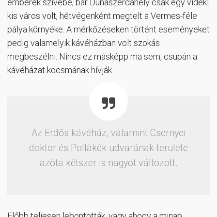
emberek szívébe, bár Dunaszerdahely csak egy vidéki
kis város volt, hétvégenként megtelt a Vermes-féle
pálya környéke. A mérkőzéseken történt eseményeket
pedig valamelyik kávéházban volt szokás
megbeszélni. Nincs ez másképp ma sem, csupán a
kávéházat kocsmának hívják.
Az Erdős kávéház, valamint Csernyei
doktor és Pollákék udvarának területe
azóta kétszer is nagyot változott.
Előbb teljesen lebontották, vagy ahogy a minap