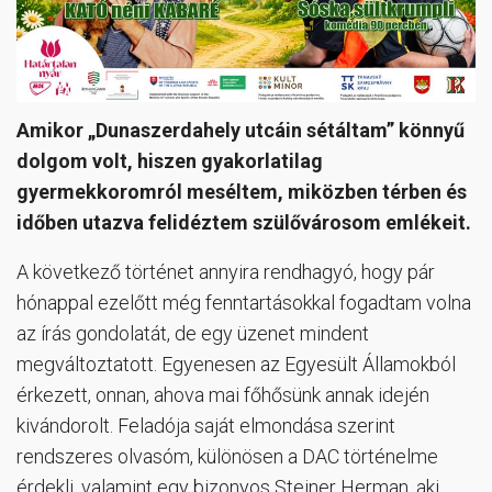
Amikor „Dunaszerdahely utcáin sétáltam” könnyű
dolgom volt, hiszen gyakorlatilag
gyermekkoromról meséltem, miközben térben és
időben utazva felidéztem szülővárosom emlékeit.
A következő történet annyira rendhagyó, hogy pár
hónappal ezelőtt még fenntartásokkal fogadtam volna
az írás gondolatát, de egy üzenet mindent
megváltoztatott. Egyenesen az Egyesült Államokból
érkezett, onnan, ahova mai főhősünk annak idején
kivándorolt. Feladója saját elmondása szerint
rendszeres olvasóm, különösen a DAC történelme
érdekli, valamint egy bizonyos Steiner Herman, aki