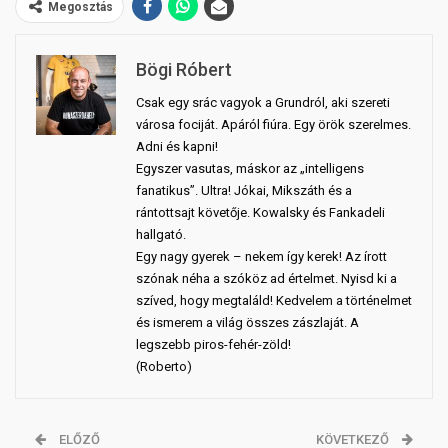
Megosztás
Bögi Róbert
Csak egy srác vagyok a Grundról, aki szereti
városa fociját. Apáról fiúra. Egy örök szerelmes.
Adni és kapni!
Egyszer vasutas, máskor az „intelligens
fanatikus”. Ultra! Jókai, Mikszáth és a
rántottsajt követője. Kowalsky és Fankadeli
hallgató.
Egy nagy gyerek – nekem így kerek! Az írott
szónak néha a szóköz ad értelmet. Nyisd ki a
szíved, hogy megtaláld! Kedvelem a történelmet
és ismerem a világ összes zászlaját. A
legszebb piros-fehér-zöld!
(Roberto)
ELŐZŐ
KÖVETKEZŐ