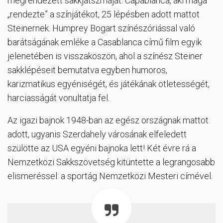
megrendezett sakkjátszmáját. Capablanca, aki maga
„rendezte” a színjátékot, 25 lépésben adott mattot
Steinernek. Humprey Bogart színészóriással való
barátságának emléke a Casablanca című film egyik
jelenetében is visszaköszön, ahol a színész Steiner
sakklépéseit bemutatva egyben humoros,
karizmatikus egyéniségét, és játékának ötletességét,
harciasságát vonultatja fel.
Az igazi bajnok 1948-ban az egész országnak mattot
adott, ugyanis Szerdahely városának elfeledett
szülötte az USA egyéni bajnoka lett! Két évre rá a
Nemzetközi Sakkszövetség kitüntette a legrangosabb
elismeréssel: a sportág Nemzetközi Mesteri címével.