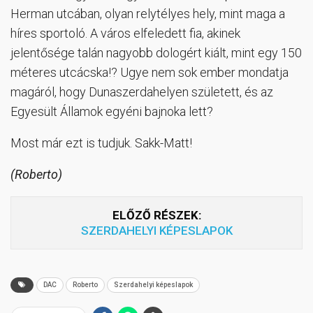
Herman utcában, olyan relytélyes hely, mint maga a
híres sportoló. A város elfeledett fia, akinek
jelentősége talán nagyobb dologért kiált, mint egy 150
méteres utcácska!? Ugye nem sok ember mondatja
magáról, hogy Dunaszerdahelyen született, és az
Egyesült Államok egyéni bajnoka lett?
Most már ezt is tudjuk. Sakk-Matt!
(Roberto)
ELŐZŐ RÉSZEK:
SZERDAHELYI KÉPESLAPOK
DAC
Roberto
Szerdahelyi képeslapok