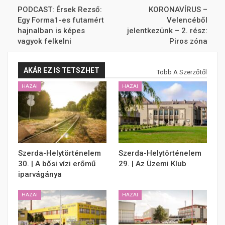
PODCAST: Érsek Rezső:
KORONAVÍRUS –
Egy Forma1-es futamért
Velencéből
hajnalban is képes
jelentkezünk – 2. rész:
vagyok felkelni
Piros zóna
AKÁR EZ IS TETSZHET
Több A Szerzőtől
HAZAI
HAZAI
Szerda-Helytörténelem
Szerda-Helytörténelem
30. | A bősi vízi erőmű
29. | Az Üzemi Klub
iparvágánya
HAZAI
HAZAI