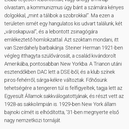
olvastam, a kommunizmus úgy bánt a számára kényes
dolgokkal, „mint a tálibok a szobrokkal”. Ma ezen a
területen ismét egy hangulatos kis udvart találunk, két
„városkapuval”, és a lebontott zsinagógára
emlékeztető homlokzattal. Azt szoktam mondani, itt
van Szerdahely barbakánja. Steiner Herman 1921-ben
végleg itthagyta szülővárosát, a család kivándorolt
Amerikába, pontosabban New Yorkba. A Trianon utáni
esztendőkben DAC lett a DSE-ből, és a klub színek
piros-fehérről, sárga-kékre változtak. Főhősünk
tehetségére a tengeren túl is felfigyeltek, tagja lett az
Egyesült Államok sakkválogatottjának, és részt vett az
1928-as sakkolimpián is. 1929-ben New York állam
bajnoki címét is elhódította, ’31-ben megnyerte első
nagy nemzetközi tornáját.