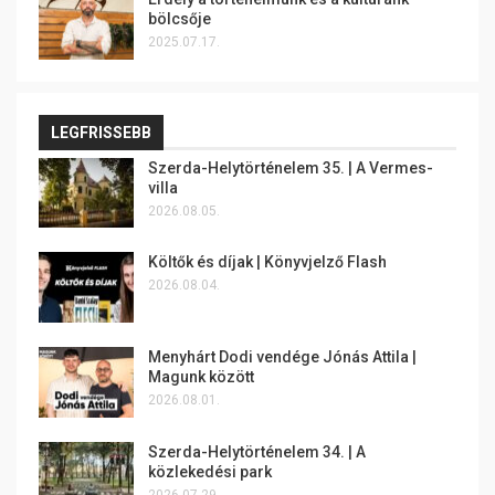
bölcsője
2025.07.17.
LEGFRISSEBB
Szerda-Helytörténelem 35. | A Vermes-
villa
2026.08.05.
Költők és díjak | Könyvjelző Flash
2026.08.04.
Menyhárt Dodi vendége Jónás Attila |
Magunk között
2026.08.01.
Szerda-Helytörténelem 34. | A
közlekedési park
2026.07.29.