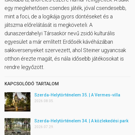
egy meglehetősen csendes játék, jóval csendesebb,
mint a foci, de a logikája gyors döntéseket és a
játszma előrelátását is megköveteli. A
dunaszerdahelyi Társaskör nevű zsidó kulturális
egyesület a már említett Erdősék kávéházában
sakkversenyeket szervezett, ahol Steiner ugyancsak
otthon érezte magát, és nála idősebb játékosokat is
rendre legyőzött.
KAPCSOLÓDÓ TARTALOM
Szerda-Helytörténelem 35. | A Vermes-villa
2026.08.05.
Szerda-Helytörténelem 34. | A közlekedési park
2026.07.29.