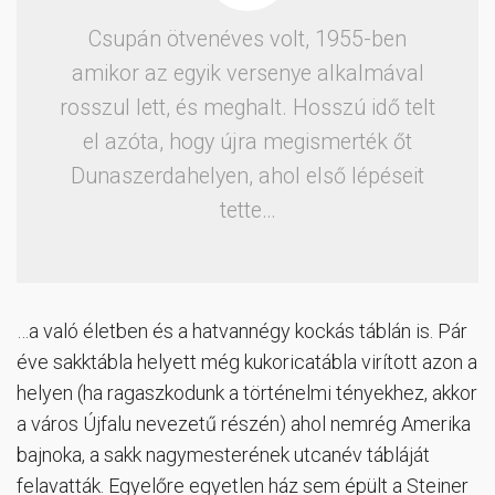
Csupán ötvenéves volt, 1955-ben
amikor az egyik versenye alkalmával
rosszul lett, és meghalt. Hosszú idő telt
el azóta, hogy újra megismerték őt
Dunaszerdahelyen, ahol első lépéseit
tette…
…a való életben és a hatvannégy kockás táblán is. Pár
éve sakktábla helyett még kukoricatábla virított azon a
helyen (ha ragaszkodunk a történelmi tényekhez, akkor
a város Újfalu nevezetű részén) ahol nemrég Amerika
bajnoka, a sakk nagymesterének utcanév tábláját
felavatták. Egyelőre egyetlen ház sem épült a Steiner