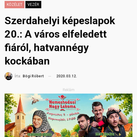
KÖZÉLET
VEZÉR
Szerdahelyi képeslapok
20.: A város elfeledett
fiáról, hatvannégy
kockában
2020.03.12.
Írta:
Bögi Róbert
Reklám