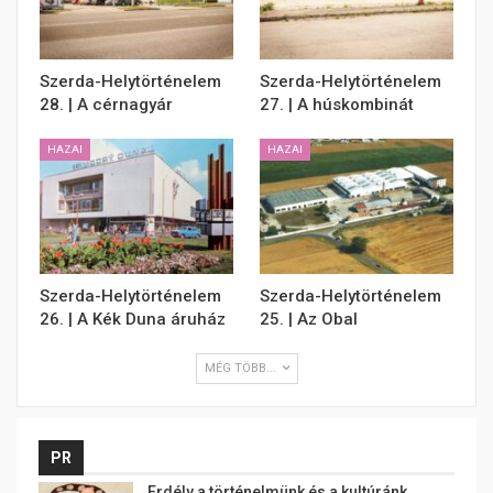
Szerda-Helytörténelem
Szerda-Helytörténelem
28. | A cérnagyár
27. | A húskombinát
HAZAI
HAZAI
Szerda-Helytörténelem
Szerda-Helytörténelem
26. | A Kék Duna áruház
25. | Az Obal
MÉG TÖBB...
PR
Erdély a történelmünk és a kultúránk