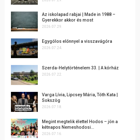
Az iskolapad rabjai | Made in 1988 –
Gyerekkor akkor és most
2026.07.29.
Egygólos előnnyel a visszavágóra
2026.07.24.
Szerda-Helytörténelem 33. | A kórház
2026.07.22.
Varga Lívia, Lipcsey Mária, Tóth Kata |
Sokszög
2026.07.18.
Megint megtelik élettel Hodos – jön a
kétnapos Nemeshodosi…
2026.07.16.