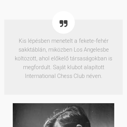
Kis lépésben menetelt a fekete-fehér
sakktáblán, miközben Los Angelesbe
költözött, ahol előkelő társaságokban is
megfordult. Saját klubot alapított
International Chess Club néven.