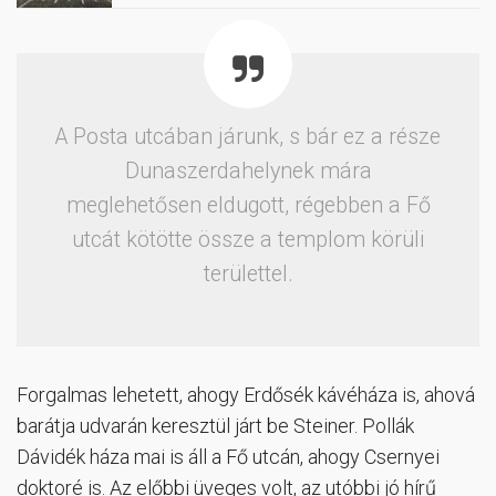
A Posta utcában járunk, s bár ez a része
Dunaszerdahelynek mára
meglehetősen eldugott, régebben a Fő
utcát kötötte össze a templom körüli
területtel.
Forgalmas lehetett, ahogy Erdősék kávéháza is, ahová
barátja udvarán keresztül járt be Steiner. Pollák
Dávidék háza mai is áll a Fő utcán, ahogy Csernyei
doktoré is. Az előbbi üveges volt, az utóbbi jó hírű