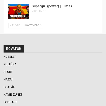
Supergirl (power) | Filmes
2026.07.16.
ELŐZŐ
KÖVETKEZŐ
ROVATOK
KÖZÉLET
KULTÚRA
SPORT
HAZAI
CSALÁD
KÁVÉSZÜNET
PODCAST