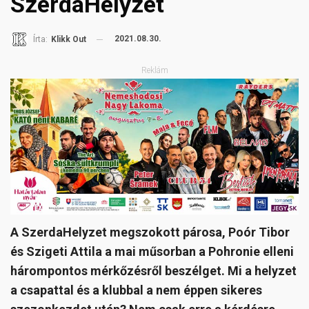
SzerdaHelyzet
2021.08.30.
Írta:
Klikk Out
Reklám
A SzerdaHelyzet megszokott párosa, Poór Tibor
és Szigeti Attila a mai műsorban a Pohronie elleni
hárompontos mérkőzésről beszélget. Mi a helyzet
a csapattal és a klubbal a nem éppen sikeres