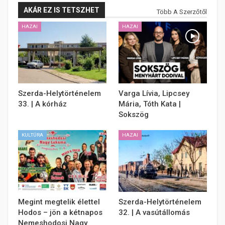
AKÁR EZ IS TETSZHET
Több A Szerzőtől
HAZAI
HAZAI
Szerda-Helytörténelem
Varga Lívia, Lipcsey
33. | A kórház
Mária, Tóth Kata |
Sokszög
KULTÚRA
HAZAI
Megint megtelik élettel
Szerda-Helytörténelem
Hodos – jön a kétnapos
32. | A vasútállomás
Nemeshodosi Nagy