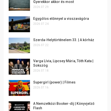
Gyerekkor akkor és most
2026.07.29.
Egygólos előnnyel a visszavágóra
2026.07.24.
Szerda-Helytörténelem 33. | A kórház
2026.07.22.
Varga Lívia, Lipcsey Mária, Tóth Kata |
Sokszög
2026.07.18.
Supergirl (power) | Filmes
2026.07.16.
A Nemzetközi Booker-díj | Könyvjelző
Flash