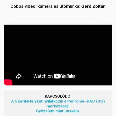
Dobos videó: kamera és utómunka:
Gerő Zoltán
KAPCSOLÓDÓ:
A SzerdaHelyzet nyilatkozik a Pohronie–DAC (0:3)
mérkőzésről
Győzelem mint útravaló