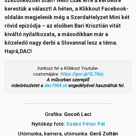
szezonkezdet után? Nem csak erre a kérdésre
kerestük a választ! A héten, a Klikkout Facebook-
oldalán megjelenik még a SzerdaHelyzet Mini két
rövid epizódja – az elsőben Bari Krisztián vitát
kiváltó nyilatkozata, a másodikban már a
közeledő nagy derbi a Slovannal lesz a téma.
Hajrá,DAC!
Iratkozz fel a Klikkout Youtube-
csatornájára:
https://goo.gl/5L74zq
A műsorban szereplő
videórészletet a
dac1904.sk
engedélyével használtuk fel.
Grafika:
Gocoň Laci
Nyitókép fotó:
Szabó Péter Pál
Utómunka, kamera, utómunka:
Gerő Zoltán