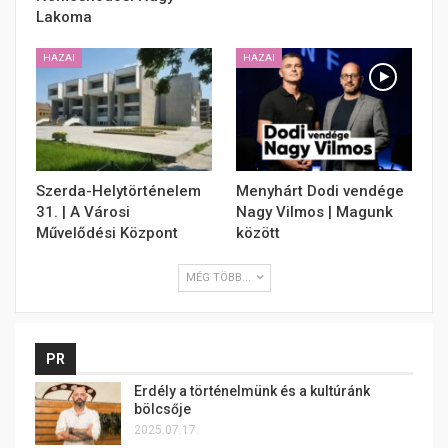
Lakoma
HAZAI
HAZAI
Szerda-Helytörténelem
Menyhárt Dodi vendége
31. | A Városi
Nagy Vilmos | Magunk
Művelődési Központ
között
MÉG TÖBB...
PR
Erdély a történelmünk és a kultúránk
bölcsője
2025.07.17.