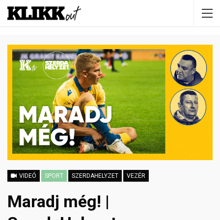
VIDEÓ
SPORT
SZERDAHELYZET
VEZÉR
Maradj még! |