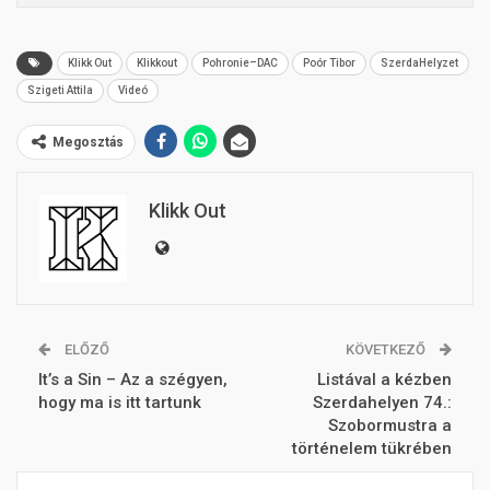
Klikk Out
Klikkout
Pohronie–DAC
Poór Tibor
SzerdaHelyzet
Szigeti Attila
Videó
Megosztás
Klikk Out
ELŐZŐ
KÖVETKEZŐ
It’s a Sin – Az a szégyen,
Listával a kézben
hogy ma is itt tartunk
Szerdahelyen 74.:
Szobormustra a
történelem tükrében