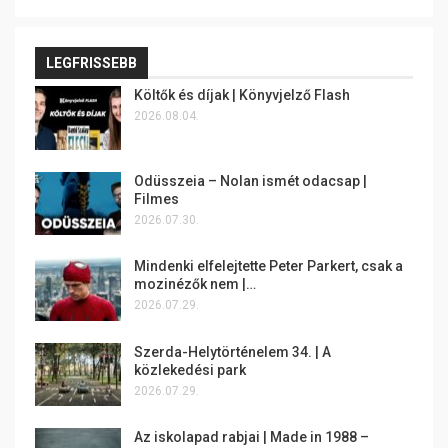
LEGFRISSEBB
Költők és díjak | Könyvjelző Flash
2026.08.04.
Odüsszeia – Nolan ismét odacsap |
Filmes
2026.07.30.
Mindenki elfelejtette Peter Parkert, csak a
mozinézők nem |…
2026.07.29.
Szerda-Helytörténelem 34. | A
közlekedési park
2026.07.29.
Az iskolapad rabjai | Made in 1988 –