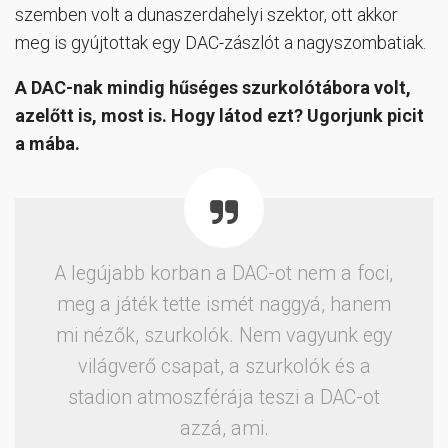
szemben volt a dunaszerdahelyi szektor, ott akkor
meg is gyújtottak egy DAC-zászlót a nagyszombatiak.
A DAC-nak mindig hűséges szurkolótábora volt,
azelőtt is, most is. Hogy látod ezt? Ugorjunk picit
a mába.
A legújabb korban a DAC-ot nem a foci,
meg a játék tette ismét naggyá, hanem
mi nézők, szurkolók. Nem vagyunk egy
világverő csapat, a szurkolók és a
stadion atmoszférája teszi a DAC-ot
azzá, ami.