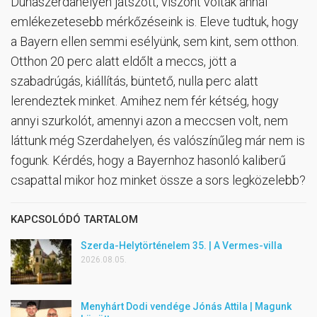
Dunaszerdahelyen játszott, viszont voltak annál
emlékezetesebb mérkőzéseink is. Eleve tudtuk, hogy
a Bayern ellen semmi esélyünk, sem kint, sem otthon.
Otthon 20 perc alatt eldőlt a meccs, jött a
szabadrúgás, kiállítás, büntető, nulla perc alatt
lerendeztek minket. Amihez nem fér kétség, hogy
annyi szurkolót, amennyi azon a meccsen volt, nem
láttunk még Szerdahelyen, és valószínűleg már nem is
fogunk. Kérdés, hogy a Bayernhoz hasonló kaliberű
csapattal mikor hoz minket össze a sors legközelebb?
KAPCSOLÓDÓ TARTALOM
Szerda-Helytörténelem 35. | A Vermes-villa
2026.08.05.
Menyhárt Dodi vendége Jónás Attila | Magunk