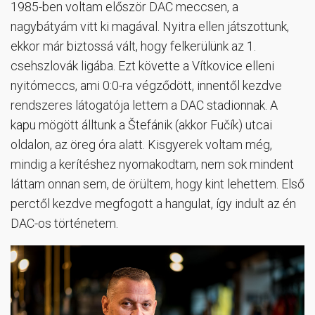
1985-ben voltam először DAC meccsen, a
nagybátyám vitt ki magával. Nyitra ellen játszottunk,
ekkor már biztossá vált, hogy felkerülünk az 1.
csehszlovák ligába. Ezt követte a Vítkovice elleni
nyitómeccs, ami 0:0-ra végződött, innentől kezdve
rendszeres látogatója lettem a DAC stadionnak. A
kapu mögött álltunk a Štefánik (akkor Fučík) utcai
oldalon, az öreg óra alatt. Kisgyerek voltam még,
mindig a kerítéshez nyomakodtam, nem sok mindent
láttam onnan sem, de örültem, hogy kint lehettem. Első
perctől kezdve megfogott a hangulat, így indult az én
DAC-os történetem.