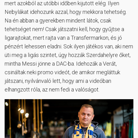
mert azokból az utóbbi időben kijutott elég. Ilyen
Nebylákat idehozunk azzal, hogy mekkora tehetség.
Na én abban a gyerekben mindent látok, csak
tehetséget nem! Csak játszatni kell, hogy gyűjtse a
ligarajtokat, mert rajta van a Transfermarkon, és jó
pénzért lehessen eladni. Sok ilyen játékos van, aki nem
üti meg a ligás szintet, úgy hozzák Szerdahelyre őket,
mintha Messi jönne a DAC-ba. Idehozák a Verát,
csináltak neki promo videót, de amikor megláttuk
játszani, nyilvánvaló lett, hogy ami a videóban
elhangzott róla, az nem fedi a valóságot.