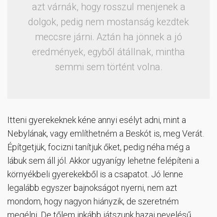
azt várnák, hogy rosszul menjenek a
dolgok, pedig nem mostanság kezdtek
meccsre járni. Aztán ha jönnek a jó
eredmények, egyből átállnak, mintha
semmi sem történt volna.
Itteni gyerekeknek kéne annyi esélyt adni, mint a
Nebylának, vagy említhetném a Beskót is, meg Verát.
Építgetjük, focizni tanítjuk őket, pedig néha még a
lábuk sem áll jól. Akkor ugyanígy lehetne felépíteni a
környékbeli gyerekekből is a csapatot. Jó lenne
legalább egyszer bajnokságot nyerni, nem azt
mondom, hogy nagyon hiányzik, de szeretném
megélni. De tőlem inkább játszunk hazai nevelésű