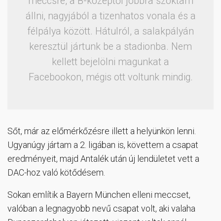
meccsre, a B-középtől jobbra szoktam
állni, nagyjából a tizenhatos vonala és a
félpálya között. Hátulról, a salakpályán
keresztül jártunk be a stadionba. Nem
kellett bejelölni magunkat a
Facebookon, mégis ott voltunk mindig.
Sőt, már az előmérkőzésre illett a helyünkön lenni.
Ugyanúgy jártam a 2. ligában is, követtem a csapat
eredményeit, majd Antalék után új lendületet vett a
DAC-hoz való kötődésem.
Sokan említik a Bayern München elleni meccset,
valóban a legnagyobb nevű csapat volt, aki valaha