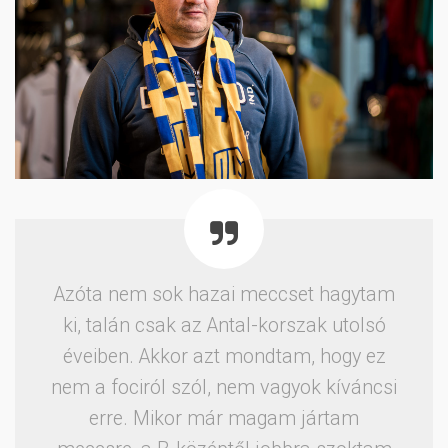
Azóta nem sok hazai meccset hagytam
ki, talán csak az Antal-korszak utolsó
éveiben. Akkor azt mondtam, hogy ez
nem a fociról szól, nem vagyok kíváncsi
erre. Mikor már magam jártam