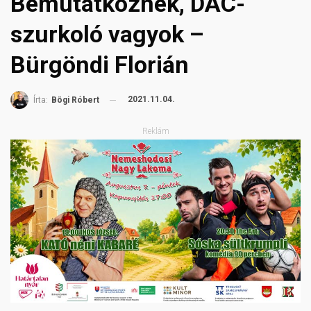
Bemutatkoznék, DAC-
szurkoló vagyok –
Bürgöndi Florián
2021.11.04.
Írta:
Bögi Róbert
Reklám