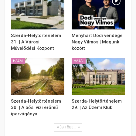
Szerda-Helytörténelem
Menyhárt Dodi vendége
31. | A Városi
Nagy Vilmos | Magunk
Művelődési Központ
között
HAZAI
HAZAI
Szerda-Helytörténelem
Szerda-Helytörténelem
30. | A bősi vízi erőmű
29. | Az Üzemi Klub
iparvágánya
MÉG TÖBB...