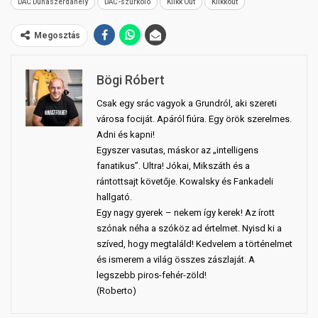
DAC Dunaszerdahely
DAC-szurkoló
Klikk Out
Klikkout
Megosztás
Bögi Róbert
Csak egy srác vagyok a Grundról, aki szereti
városa fociját. Apáról fiúra. Egy örök szerelmes.
Adni és kapni!
Egyszer vasutas, máskor az „intelligens
fanatikus”. Ultra! Jókai, Mikszáth és a
rántottsajt követője. Kowalsky és Fankadeli
hallgató.
Egy nagy gyerek – nekem így kerek! Az írott
szónak néha a szóköz ad értelmet. Nyisd ki a
szíved, hogy megtaláld! Kedvelem a történelmet
és ismerem a világ összes zászlaját. A
legszebb piros-fehér-zöld!
(Roberto)