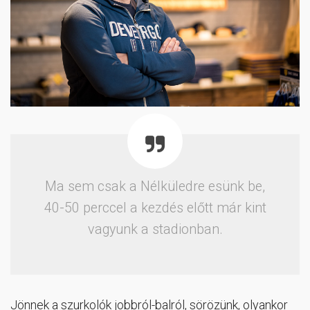
Ma sem csak a Nélküledre esünk be,
40-50 perccel a kezdés előtt már kint
vagyunk a stadionban.
Jönnek a szurkolók jobbról-balról, sörözünk, olyankor