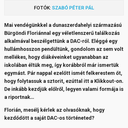
FOTÓK:
SZABÓ PÉTER PÁL
Mai vendégünkkel a dunaszerdahelyi származású
Bürgöndi Floriánnal egy véletlenszerű találkozás
alkalmával beszélgettünk a DAC-ról. Eléggé egy
hullámhosszon pendültünk, gondolom az sem volt
mellékes, hogy diákéveinket ugyanabban az
iskolában éltük meg, így korábbról már ismertük
egymást. Pár nappal ezelőtt ismét felkerestem őt,
hogy folytassuk a sztorit, ezúttal itt a Klikkout-on.
De inkább kezdjük előlről, legyen valami formája is
a riportnak…
Florián, mesélj kérlek az olvasóknak, hogy
kezdődött a saját DAC-os történeted?