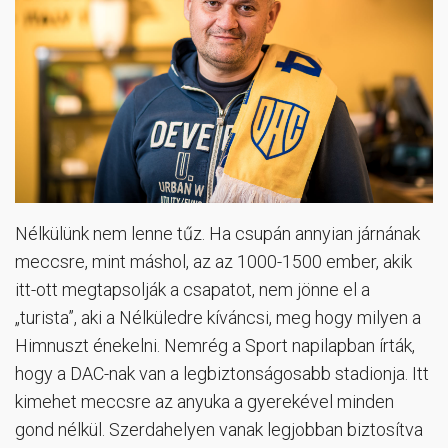
Nélkülünk nem lenne tűz. Ha csupán annyian járnának
meccsre, mint máshol, az az 1000-1500 ember, akik
itt-ott megtapsolják a csapatot, nem jönne el a
„turista”, aki a Nélküledre kíváncsi, meg hogy milyen a
Himnuszt énekelni. Nemrég a Sport napilapban írták,
hogy a DAC-nak van a legbiztonságosabb stadionja. Itt
kimehet meccsre az anyuka a gyerekével minden
gond nélkül. Szerdahelyen vanak legjobban biztosítva