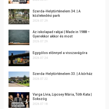
Szerda-Helytörténelem 34. | A
közlekedési park
2026.07.29.
Az iskolapad rabjai | Made in 1988 –
Gyerekkor akkor és most
2026.07.29.
Egygólos előnnyel a visszavágóra
2026.07.24.
Szerda-Helytörténelem 33. | A kórház
2026.07.22.
Varga Lívia, Lipcsey Mária, Tóth Kata |
Sokszög
2026.07.18.