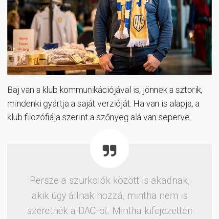
Baj van a klub kommunikációjával is, jönnek a sztorik,
mindenki gyártja a saját verzióját. Ha van is alapja, a
klub filozófiája szerint a szőnyeg alá van seperve.
Persze a szurkolók között is akadnak,
akik úgy állnak hozzá, mintha nem is
szeretnék a DAC-ot. Mintha kifejezetten