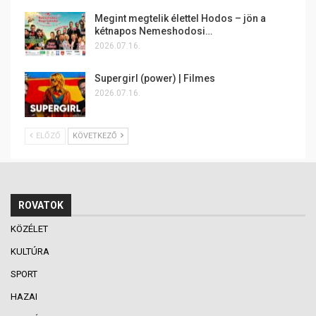
Megint megtelik élettel Hodos – jön a
kétnapos Nemeshodosi…
2026.07.16.
Supergirl (power) | Filmes
2026.07.16.
ELŐZŐ
KÖVETKEZŐ
ROVATOK
KÖZÉLET
KULTÚRA
SPORT
HAZAI