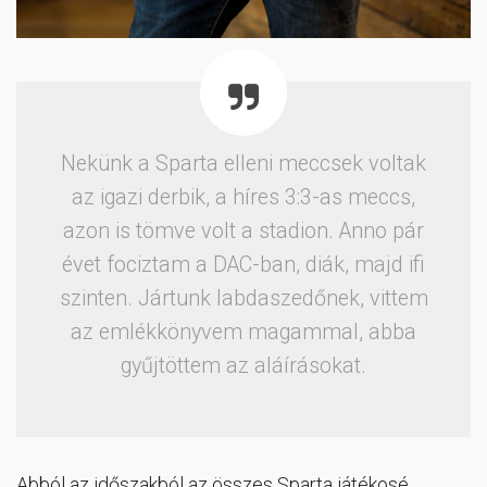
Nekünk a Sparta elleni meccsek voltak
az igazi derbik, a híres 3:3-as meccs,
azon is tömve volt a stadion. Anno pár
évet fociztam a DAC-ban, diák, majd ifi
szinten. Jártunk labdaszedőnek, vittem
az emlékkönyvem magammal, abba
gyűjtöttem az aláírásokat.
Abból az időszakból az összes Sparta játékosé