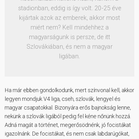
stadionban, eddig is így volt. 20-25 éve
kijártak azok az emberek, akkor most
miért nem? Kell mindehhez a
magyarságunk is persze, de itt
Szlovákiában, és nem a magyar
ligában.
Ha már ebben gondolkodunk, mert színvonal kell, akkor
legyen mondjuk V4 liga, cseh, szlovák, lengyel és
magyar csapatokkal. Bizonyára erős bajnokság lenne,
nekünk a szlovák ligából pedig fel kéne nőnünk hozzá.
Adná magát a történet, megerősödnénk, jó focistákat
igazolnánk. De focistákat, és nem csak labdarúgókat,