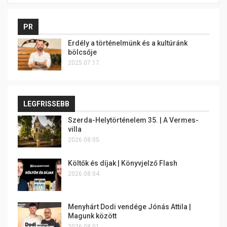
PR
Erdély a történelmünk és a kultúránk
bölcsője
2025.07.17.
LEGFRISSEBB
Szerda-Helytörténelem 35. | A Vermes-
villa
2026.08.05.
Költők és díjak | Könyvjelző Flash
2026.08.04.
Menyhárt Dodi vendége Jónás Attila |
Magunk között
2026.08.01.