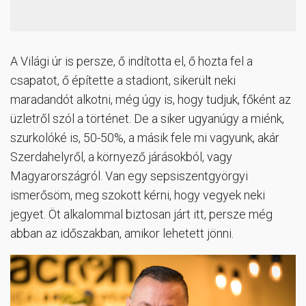
A Világi úr is persze, ő indította el, ő hozta fel a
csapatot, ő építette a stadiont, sikerült neki
maradandót alkotni, még úgy is, hogy tudjuk, főként az
üzletről szól a történet. De a siker ugyanúgy a miénk,
szurkolóké is, 50-50%, a másik fele mi vagyunk, akár
Szerdahelyről, a környező járásokból, vagy
Magyarországról. Van egy sepsiszentgyörgyi
ismerősöm, meg szokott kérni, hogy vegyek neki
jegyet. Öt alkalommal biztosan járt itt, persze még
abban az időszakban, amikor lehetett jönni.