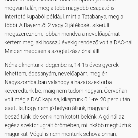
megvan talán, meg a többi nagyobb csapaté is.
Intertotó kupából például, mint a Tatabánya, meg a
többi. A Bayerntől 2 vagy 3 játékosét sikerült
megszereznem, jobban mondva a nevelőapámat
kértem meg, aki hosszú évekig rendező volt a DAC-nál.
Minden meccsen a szögletzászlónál állt.
Néha elmentünk idegenbe is, 14-15 éves gyerek
lehettem, édesanyám, nevelőapám, meg én.
Nagyszombatban valahogy a hazai szektorba
keveredtünk be, máig nem tudom hogyan. Červeňan
volt még a DAC kapusa, kikaptunk 0:1-re. 20 perc után
esett le, hogy nem jó helyen állunk, magyarul
beszéltünk, de senki nem kötött belénk. A gólnál az
egész szektor ugrált örömében, mi inkább meghúztuk
magunkat. Végül is nem mentünk sehova onnan,