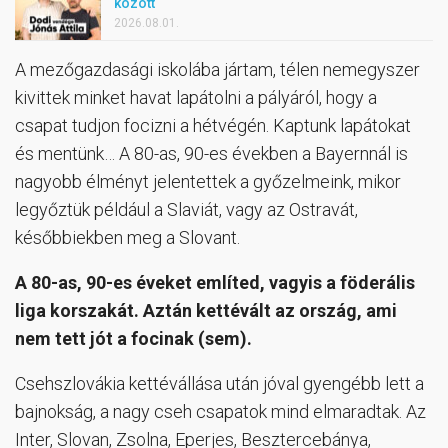
között
2026.08.01.
A mezőgazdasági iskolába jártam, télen nemegyszer
kivittek minket havat lapátolni a pályáról, hogy a
csapat tudjon focizni a hétvégén. Kaptunk lapátokat
és mentünk… A 80-as, 90-es években a Bayernnál is
nagyobb élményt jelentettek a győzelmeink, mikor
legyőztük például a Slaviát, vagy az Ostravát,
későbbiekben meg a Slovant.
A 80-as, 90-es éveket említed, vagyis a föderális
liga korszakát. Aztán kettévált az ország, ami
nem tett jót a focinak (sem).
Csehszlovákia kettévállása után jóval gyengébb lett a
bajnokság, a nagy cseh csapatok mind elmaradtak. Az
Inter, Slovan, Zsolna, Eperjes, Besztercebánya,