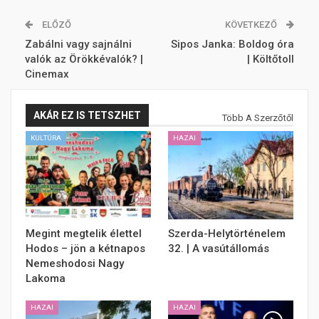
ELŐZŐ
KÖVETKEZŐ
Zabálni vagy sajnálni
Sipos Janka: Boldog óra
valók az Örökkévalók? |
| Költőtoll
Cinemax
AKÁR EZ IS TETSZHET
Több A Szerzőtől
KULTÚRA
HAZAI
Megint megtelik élettel
Szerda-Helytörténelem
Hodos – jön a kétnapos
32. | A vasútállomás
Nemeshodosi Nagy
Lakoma
HAZAI
HAZAI