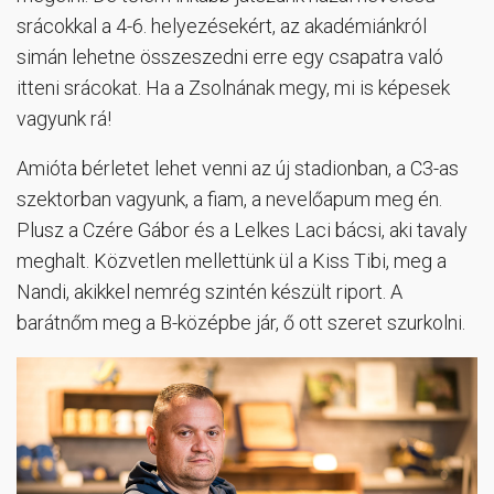
srácokkal a 4-6. helyezésekért, az akadémiánkról
simán lehetne összeszedni erre egy csapatra való
itteni srácokat. Ha a Zsolnának megy, mi is képesek
vagyunk rá!
Amióta bérletet lehet venni az új stadionban, a C3-as
szektorban vagyunk, a fiam, a nevelőapum meg én.
Plusz a Czére Gábor és a Lelkes Laci bácsi, aki tavaly
meghalt. Közvetlen mellettünk ül a Kiss Tibi, meg a
Nandi, akikkel nemrég szintén készült riport. A
barátnőm meg a B-középbe jár, ő ott szeret szurkolni.