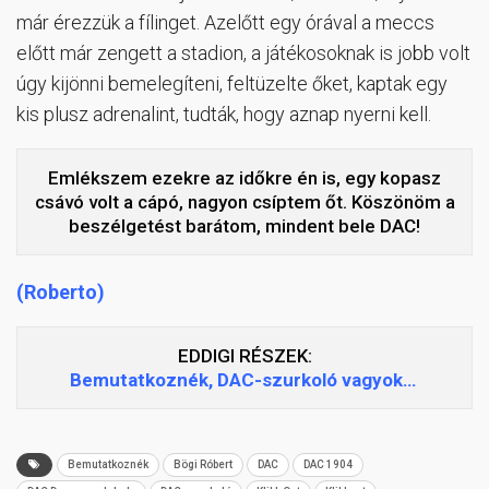
már érezzük a fílinget. Azelőtt egy órával a meccs
előtt már zengett a stadion, a játékosoknak is jobb volt
úgy kijönni bemelegíteni, feltüzelte őket, kaptak egy
kis plusz adrenalint, tudták, hogy aznap nyerni kell.
Emlékszem ezekre az időkre én is, egy kopasz
csávó volt a cápó, nagyon csíptem őt. Köszönöm a
beszélgetést barátom, mindent bele DAC!
(Roberto)
EDDIGI RÉSZEK:
Bemutatkoznék, DAC-szurkoló vagyok…
Bemutatkoznék
Bögi Róbert
DAC
DAC 1904