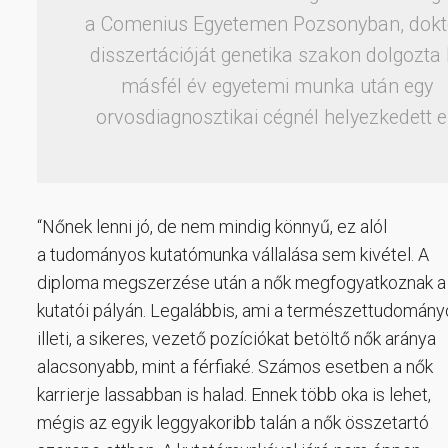
a Comenius Egyetemen Pozsonyban, dokt
disszertációját genetika szakon dolgozta k
másfél év egyetemi munka után egy
orvosdiagnosztikai cégnél helyezkedett e
“Nőnek lenni jó, de nem mindig könnyű, ez alól
a tudományos kutatómunka vállalása sem kivétel. A
diploma megszerzése után a nők megfogyatkoznak a
kutatói pályán. Legalábbis, ami a természettudomány
illeti, a sikeres, vezető pozíciókat betöltő nők aránya
alacsonyabb, mint a férfiaké. Számos esetben a nők
karrierje lassabban is halad. Ennek több oka is lehet,
mégis az egyik leggyakoribb talán a nők összetartó