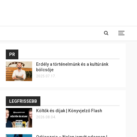
PR
Erdély a történelmünk és a kultúránk
bölcsője
2025.07.17.
LEGFRISSEBB
Költők és díjak | Könyvjelző Flash
2026.08.04.
Odüsszeia – Nolan ismét odacsap |