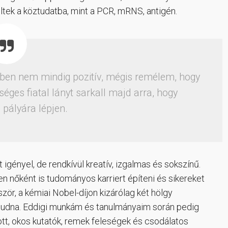
ltek a köztudatba, mint a PCR, mRNS, antigén.
tben nem mindig pozitív, mégis remélem, hogy
séges fiatal lányt sarkall majd arra, hogy
pályára lépjen.
igényel, de rendkívül kreatív, izgalmas és sokszínű.
en nőként is tudományos karriert építeni és sikereket
ször, a kémiai Nobel-díjon kizárólag két hölgy
oudna. Eddigi munkám és tanulmányaim során pedig
ott, okos kutatók, remek feleségek és csodálatos