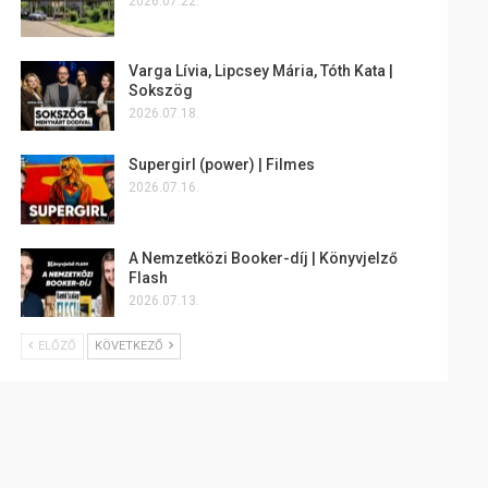
2026.07.22.
Varga Lívia, Lipcsey Mária, Tóth Kata |
Sokszög
2026.07.18.
Supergirl (power) | Filmes
2026.07.16.
A Nemzetközi Booker-díj | Könyvjelző
Flash
2026.07.13.
ELŐZŐ
KÖVETKEZŐ