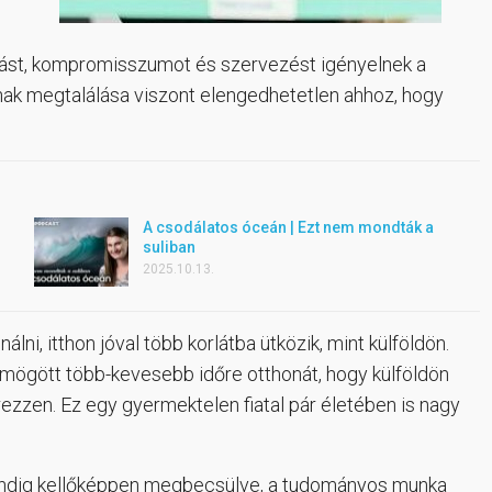
tást, kompromisszumot és szervezést igényelnek a
nak megtalálása viszont elengedhetetlen ahhoz, hogy
A csodálatos óceán | Ezt nem mondták a
suliban
2025.10.13.
lni, itthon jóval több korlátba ütközik, mint külföldön.
 mögött több-kevesebb időre otthonát, hogy külföldön
rezzen. Ez egy gyermektelen fiatal pár életében is nagy
 mindig kellőképpen megbecsülve, a tudományos munka