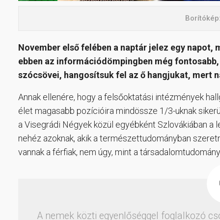
Borítókép
November első felében a naptár jelez egy napot,
ebben az információdömpingben még fontosabb, ho
szócsövei, hangosítsuk fel az ő hangjukat, mert n
Annak ellenére, hogy a felsőoktatási intézmények hall
élet magasabb pozícióira mindössze 1/3-uknak sikerül e
a Visegrádi Négyek közül egyébként Szlovákiában a leg
nehéz azoknak, akik a természettudományban szeretné
vannak a férfiak, nem úgy, mint a társadalomtudomány
A nemek közti egyenlőséggel foglalkozó c