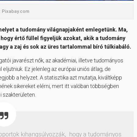
: Pixabay.com
 melyet a tudomány világnapjaként emlegetünk. Ma,
gy értő füllel figyeljük azokat, akik a tudomány
agy a zaj és sok az üres tartalommal bíró túlkiabáló.
gatói javarészt nők, az akadémiai, illetve tudományos
ljutniuk. Ez jelenleg az európai uniós átlag, de
jobb a helyzet. A statisztika azt mutatja, kiváltképp
nek sikereket elérni, mert itt valóban többségben
i szakterületen.
soportok kihangsúlyozzák, hogy a tudományos