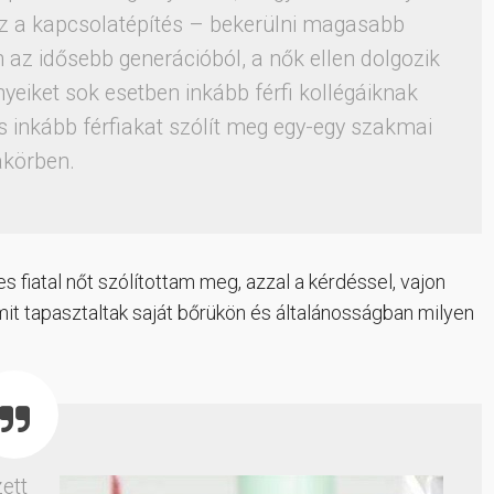
héz a kapcsolatépítés – bekerülni magasabb
n az idősebb generációból, a nők ellen dolgozik
yeiket sok esetben inkább férfi kollégáiknak
is inkább férfiakat szólít meg egy-egy szakmai
körben.
s fiatal nőt szólítottam meg, azzal a kérdéssel, vajon
mit tapasztaltak saját bőrükön és általánosságban milyen
ett