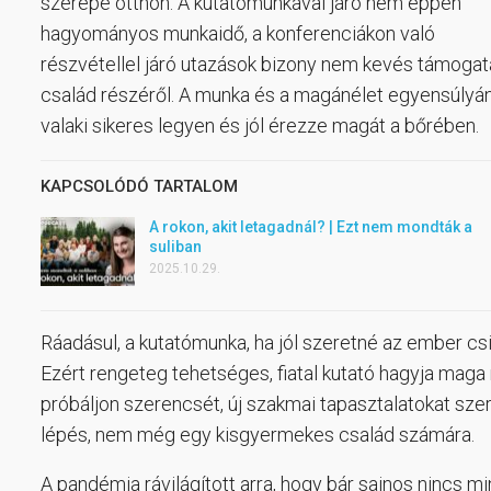
szerepe otthon. A kutatómunkával járó nem éppen
hagyományos munkaidő, a konferenciákon való
részvétellel járó utazások bizony nem kevés támoga
család részéről. A munka és a magánélet egyensúlyá
valaki sikeres legyen és jól érezze magát a bőrében.
KAPCSOLÓDÓ TARTALOM
A rokon, akit letagadnál? | Ezt nem mondták a
suliban
2025.10.29.
Ráadásul, a kutatómunka, ha jól szeretné az ember csiná
Ezért rengeteg tehetséges, fiatal kutató hagyja maga
próbáljon szerencsét, új szakmai tapasztalatokat sze
lépés, nem még egy kisgyermekes család számára.
A pandémia rávilágított arra, hogy bár sajnos nincs