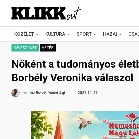
KÖZÉLET
KULTÚRA
SPORT
HAZAI
CSA
KÁVÉSZÜNET
VEZÉR
Nőként a tudományos életb
Borbély Veronika válaszol
2021.11.17.
Írta:
Štefkovič Patasi Ági
R