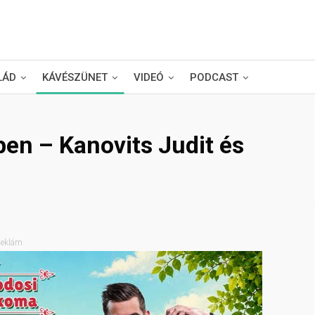
LÁD
KÁVÉSZÜNET
VIDEÓ
PODCAST
en – Kanovits Judit és
eklám