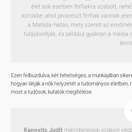
élet sok esetben férfiakra szabott, ne
körökbe, ahol javarészt férfiak vannak jele
a Matilda-hatás, mely szerint az eredmén
tulajdonítják, és például gyakran a média 
téma
Ezen felbuzdulva, két tehetséges, a munkájában sikere
hogyan látják a nők helyzetét a tudományos életben, 
most a tudósok, kutatók megítélése.
Kanovits Judit
mikrobiológiai szakon végz