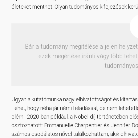
életeket menthet. Olyan tudományos kifejezések kerü
Bár a tudomány megítélése a jelen helyze
ezek megértése iránti vágy több tehet
tudományos 
Ugyan a kutatómunka nagy elhivatottságot és kitartást 
Lehet, hogy néha jár némi feladással, de nem lehetetl
elérni. 2020-ban például, a Nobel-díj történetében elő
osztozhatott: Emmanuelle Charpentier és Jennifer D
számos csodálatos nővel találkozhattam, akik elhivat