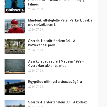
Filmes
2026.07.30.
Mindenki elfelejtette Peter Parkert, csak a
mozinézők nem |…
2026.07.29.
Szerda-Helytörténelem 34. | A
közlekedési park
2026.07.29.
Az iskolapad rabjai | Made in 1988 –
Gyerekkor akkor és most
2026.07.29.
Egygólos előnnyel a visszavágóra
2026.07.24.
Szerda-Helytörténelem 33. | A kórház