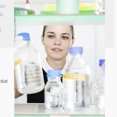
ori
i,
l.
okat