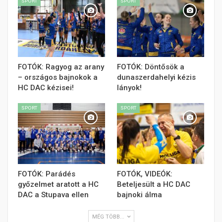
SPORT
SPORT
FOTÓK: Ragyog az arany
FOTÓK: Döntősök a
– országos bajnokok a
dunaszerdahelyi kézis
HC DAC kézisei!
lányok!
SPORT
SPORT
FOTÓK: Parádés
FOTÓK, VIDEÓK:
győzelmet aratott a HC
Beteljesült a HC DAC
DAC a Stupava ellen
bajnoki álma
MÉG TÖBB...