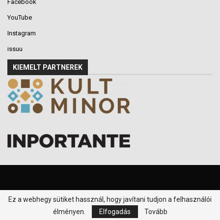
Facebook
YouTube
Instagram
issuu
KIEMELT PARTNEREK
Ez a webhegy sütiket hassznál, hogy javítani tudjon a felhasználói
© 2016-2026 - Klikk P.T. - Minden jog fenntartva.
élményen.
Elfogadás
Tovább