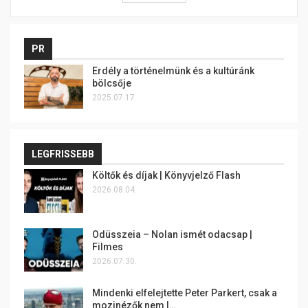
PR
Erdély a történelmünk és a kultúránk
bölcsője
2025.07.17.
LEGFRISSEBB
Költők és díjak | Könyvjelző Flash
2026.08.04.
Odüsszeia – Nolan ismét odacsap |
Filmes
2026.07.30.
Mindenki elfelejtette Peter Parkert, csak a
mozinézők nem |…