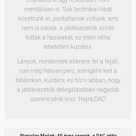
mentálisan is. Sok technikai hibát
követtünk el, pontatlanok voltunk, ami
nem is csoda, a játékvezetők szinte
tolták a hazaiakat, ez ellen néha
lehetetlen küzdeni.
Lányok, mindennek ellenére fel a fejjel,
van még hatvan perc, korrigálni kell a
hibáinkon, küzdeni, és bízni abban, hogy
a játékvezetők delegálásában nagyobb
szerencsénk lesz. Hajrá,DAC!
Stanislav Mašek: 40 éves vagyok, a DAC aktív