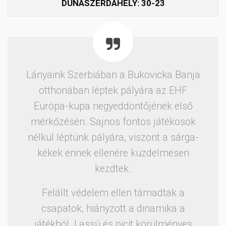
DUNASZERDAHELY: 30-23
Lányaink Szerbiában a Bukovicka Banja
otthonában léptek pályára az EHF
Európa-kupa negyeddöntőjének első
mérkőzésén. Sajnos fontos játékosok
nélkül léptünk pályára, viszont a sárga-
kékek ennek ellenére küzdelmesen
kezdtek.
Felállt védelem ellen támadtak a
csapatok, hiányzott a dinamika a
játékból. Lassú és picit körülményes