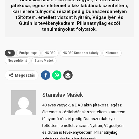
játékosa, egész életemet a kézilabdának szenteltem,
karrierem túlnyomó részét pedig Dunaszerdahelyen
töltöttem, emellett viszont Nyitrán, Vágsellyén és
Gútán is tevékenykedtem. Pillanatnyilag edzői
tanulmányokat folytatok.
Európa-kupa
HC DAC
HC DAC Dunaszerdahely
Kilences
Negyeddöntő
Stano Mašek
Megosztás
Stanislav Mašek
40 éves vagyok, a DAC aktív játékosa, egész
életemet a kézilabdának szenteltem, karrierem
túlnyomó részét pedig Dunaszerdahelyen
töltöttem, emellett viszont Nyitrán, Vágsellyén
és Gútán is tevékenykedtem. Pillanatnyilag