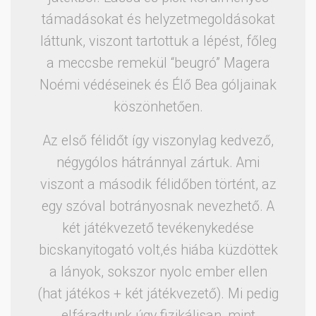
támadásokat és helyzetmegoldásokat
láttunk, viszont tartottuk a lépést, főleg
a meccsbe remekül “beugró” Magera
Noémi védéseinek és Élő Bea góljainak
köszönhetően.
Az első félidőt így viszonylag kedvező,
négygólos hátránnyal zártuk. Ami
viszont a második félidőben történt, az
egy szóval botrányosnak nevezhető. A
két játékvezető tevékenykedése
bicskanyitogató volt,és hiába küzdöttek
a lányok, sokszor nyolc ember ellen
(hat játékos + két játékvezető). Mi pedig
elfáradtunk úgy fizikálisan, mint