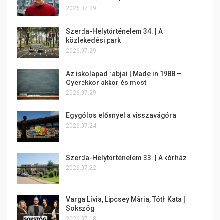
2026.07.29.
Szerda-Helytörténelem 34. | A
közlekedési park
2026.07.29.
Az iskolapad rabjai | Made in 1988 –
Gyerekkor akkor és most
2026.07.29.
Egygólos előnnyel a visszavágóra
2026.07.24.
Szerda-Helytörténelem 33. | A kórház
2026.07.22.
Varga Lívia, Lipcsey Mária, Tóth Kata |
Sokszög
2026.07.18.