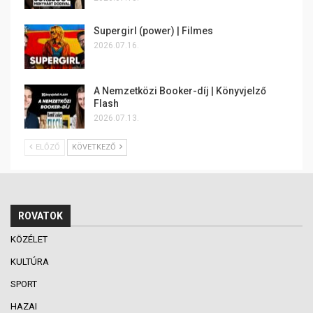
Supergirl (power) | Filmes
2026.07.16.
A Nemzetközi Booker-díj | Könyvjelző
Flash
2026.07.13.
ELŐZŐ
KÖVETKEZŐ
ROVATOK
KÖZÉLET
KULTÚRA
SPORT
HAZAI