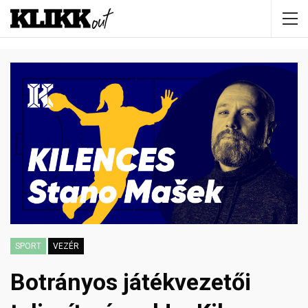
SPORT
VEZÉR
Botrányos játékvezetői