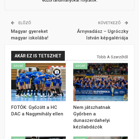
edzői tanulmányokat folytatok.
ELŐZŐ
KÖVETKEZŐ
Magyar gyereket
Árnyvadász – Ugróczky
magyar iskolába!
István képgalériája
AKÁR EZ IS TETSZHET
Több A Szerzőtől
SPORT
SPORT
FOTÓK: Győzött a HC
Nem játszhatnak
DAC a Nagymihály ellen
Győrben a
dunaszerdahelyi
kézilabdázók